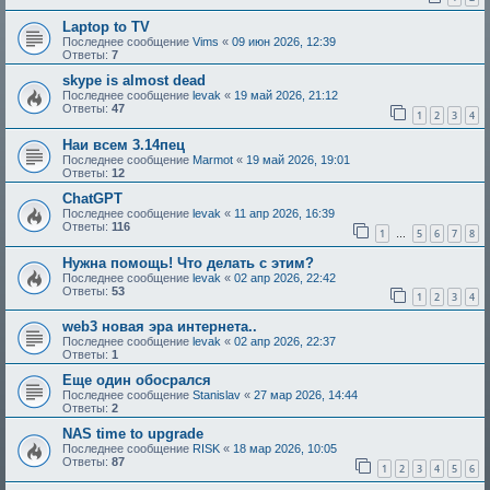
Laptop to TV
Последнее сообщение
Vims
«
09 июн 2026, 12:39
Ответы:
7
skype is almost dead
Последнее сообщение
levak
«
19 май 2026, 21:12
Ответы:
47
1
2
3
4
Наи всем 3.14пец
Последнее сообщение
Marmot
«
19 май 2026, 19:01
Ответы:
12
ChatGPT
Последнее сообщение
levak
«
11 апр 2026, 16:39
Ответы:
116
1
5
6
7
8
…
Нужна помощь! Что делать с этим?
Последнее сообщение
levak
«
02 апр 2026, 22:42
Ответы:
53
1
2
3
4
web3 новая эра интернета..
Последнее сообщение
levak
«
02 апр 2026, 22:37
Ответы:
1
Еще один обосрался
Последнее сообщение
Stanislav
«
27 мар 2026, 14:44
Ответы:
2
NAS time to upgrade
Последнее сообщение
RISK
«
18 мар 2026, 10:05
Ответы:
87
1
2
3
4
5
6