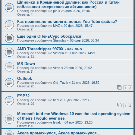
Шпионки в Кремниевой долине: как Россия и Китай
соблазняют американских айтишников:)
Последнее сообщение
pin
«
25 фев 2026, 15:46
Ответы:
4
Как правильно вставлять новые You Tube файлы?
Последнее сообщение
MAZ
«
20 фев 2026, 15:47
Ответы:
2
Еще один ОПеньСурс обосрался
Последнее сообщение
Stanislav
«
05 фев 2026, 06:34
AMD Threadripper 9970X - как оно
Последнее сообщение
Victoria
«
31 янв 2026, 14:21
Ответы:
11
MS Down
Последнее сообщение
Vims
«
23 янв 2026, 20:02
Ответы:
7
Outlook
Последнее сообщение
Old_Tuzik
«
11 янв 2026, 16:52
Ответы:
20
1
2
ESP32
Последнее сообщение
bedi
«
05 дек 2025, 22:36
Ответы:
29
1
2
Microsoft told me Windows 10 was the last operating system
of theirs I would ever use.
Последнее сообщение
levak
«
04 ноя 2025, 13:26
Ответы:
10
Акела промахнулся, Акела промахнулся...