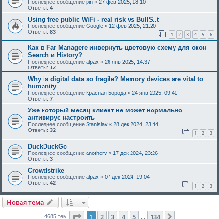
Последнее сообщение
pin
«
27 фев 2025, 18:10
Ответы:
4
Using free public WiFi - real risk vs BullS..t
Последнее сообщение
Google
«
12 фев 2025, 21:20
Ответы:
83
1
2
3
4
5
6
Как в Far Managere инвернуть цветовую схему для окoн
Search и History?
Последнее сообщение
alpax
«
26 янв 2025, 14:37
Ответы:
12
Why is digital data so fragile? Memory devices are vital to
humanity..
Последнее сообщение
Красная Борода
«
24 янв 2025, 09:41
Ответы:
7
Уже который месяц клиент не может нормально
антивирус настроить
Последнее сообщение
Stanislav
«
28 дек 2024, 23:44
Ответы:
32
1
2
3
DuckDuckGo
Последнее сообщение
anotherv
«
17 дек 2024, 23:26
Ответы:
3
Crowdstrike
Последнее сообщение
alpax
«
07 дек 2024, 19:04
Ответы:
42
1
2
3
Новая тема
Страница
1
из
134
1
2
3
4
5
134
След.
4685 тем
…