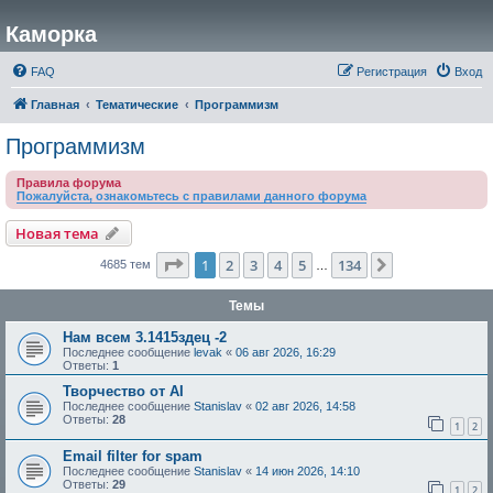
Каморка
FAQ
Регистрация
Вход
Главная
Тематические
Программизм
Программизм
Правила форума
Пожалуйста, ознакомьтесь с правилами данного форума
Новая тема
Страница
1
из
134
1
2
3
4
5
134
След.
4685 тем
…
Темы
Нам всем 3.1415здец -2
Последнее сообщение
levak
«
06 авг 2026, 16:29
Ответы:
1
Творчество от AI
Последнее сообщение
Stanislav
«
02 авг 2026, 14:58
Ответы:
28
1
2
Email filter for spam
Последнее сообщение
Stanislav
«
14 июн 2026, 14:10
Ответы:
29
1
2