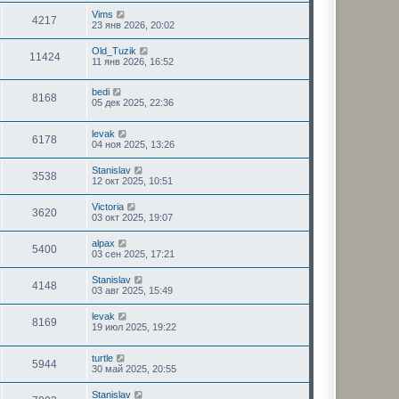
Vims
4217
23 янв 2026, 20:02
Old_Tuzik
11424
11 янв 2026, 16:52
bedi
8168
05 дек 2025, 22:36
levak
6178
04 ноя 2025, 13:26
Stanislav
3538
12 окт 2025, 10:51
Victoria
3620
03 окт 2025, 19:07
alpax
5400
03 сен 2025, 17:21
Stanislav
4148
03 авг 2025, 15:49
levak
8169
19 июл 2025, 19:22
turtle
5944
30 май 2025, 20:55
Stanislav