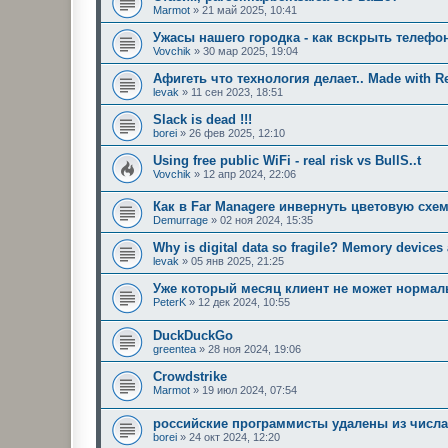
Marmot
»
21 май 2025, 10:41
Ужасы нашего городка - как вскрыть телефо
Vovchik
»
30 мар 2025, 19:04
Афигеть что технология делает.. Made with Re
levak
»
11 сен 2023, 18:51
Slack is dead !!!
borei
»
26 фев 2025, 12:10
Using free public WiFi - real risk vs BullS..t
Vovchik
»
12 апр 2024, 22:06
Как в Far Managere инвернуть цветовую схем
Demurrage
»
02 ноя 2024, 15:35
Why is digital data so fragile? Memory devices a
levak
»
05 янв 2025, 21:25
Уже который месяц клиент не может нормал
PeterK
»
12 дек 2024, 10:55
DuckDuckGo
greentea
»
28 ноя 2024, 19:06
Crowdstrike
Marmot
»
19 июл 2024, 07:54
российские программисты удалены из числа
borei
»
24 окт 2024, 12:20