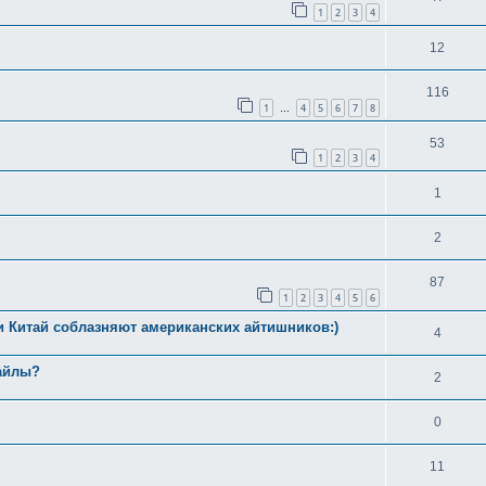
1
2
3
4
12
116
1
4
5
6
7
8
…
53
1
2
3
4
1
2
87
1
2
3
4
5
6
и Китай соблазняют американских айтишников:)
4
файлы?
2
0
11