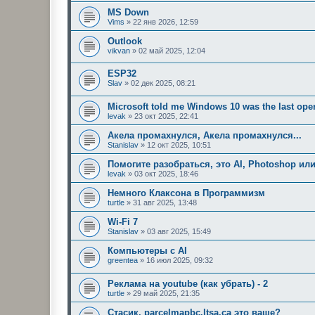
MS Down
Vims
»
22 янв 2026, 12:59
Outlook
vikvan
»
02 май 2025, 12:04
ESP32
Slav
»
02 дек 2025, 08:21
Microsoft told me Windows 10 was the last oper
levak
»
23 окт 2025, 22:41
Акела промахнулся, Акела промахнулся...
Stanislav
»
12 окт 2025, 10:51
Помогите разобраться, это AI, Photoshop или
levak
»
03 окт 2025, 18:46
Немного Клаксона в Программизм
turtle
»
31 авг 2025, 13:48
Wi-Fi 7
Stanislav
»
03 авг 2025, 15:49
Компьютеры с AI
greentea
»
16 июл 2025, 09:32
Реклама на youtube (как убрать) - 2
turtle
»
29 май 2025, 21:35
Стасик, parcelmapbc.ltsa.ca это ваше?