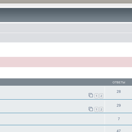
ОТВЕТЫ
28
1
2
29
1
2
7
47