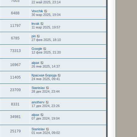
7003
22 май 2025, 23:14
Vovchik
6488
30 мар 2025, 19:04
levak
11797
11 мар 2025, 19:57
pin
6785
27 фев 2025, 18:10
Google
73313
12 фев 2025, 21:20
alpax
16967
26 янв 2025, 14:37
Красная Борода
11405
24 янв 2025, 09:41
Stanislav
23709
28 дек 2024, 23:44
anotherv
8331
17 дек 2024, 23:26
alpax
34981
07 дек 2024, 19:04
Stanislav
25179
01 ноя 2024, 09:02