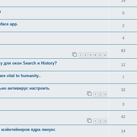
14
н
0
face app.
2
4
83
1
2
3
4
5
6
у для окoн Search и History?
12
re vital to humanity..
7
ьно антивирус настроить
32
1
2
3
3
42
1
2
3
 мэйнтейнеров ядра линукс
14