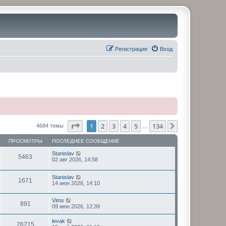
Регистрация
Вход
Страница
1
из
134
1
2
3
4
5
134
След.
4684 темы
…
ПРОСМОТРЫ
ПОСЛЕДНЕЕ СООБЩЕНИЕ
Stanislav
5463
02 авг 2026, 14:58
Stanislav
1671
14 июн 2026, 14:10
Vims
891
09 июн 2026, 12:39
levak
26215