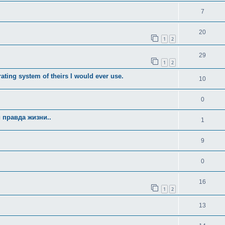
7
20
1
2
29
1
2
ating system of theirs I would ever use.
10
0
 правда жизни..
1
9
0
16
1
2
13