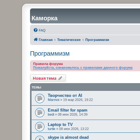
Каморка
FAQ
Главная
Тематические
Программизм
Программизм
Правила форума
Пожалуйста, ознакомьтесь с правилами данного форума
Новая тема
ТЕМЫ
Творчество от AI
Marmot
»
19 мар 2026, 19:22
Email filter for spam
bedi
»
08 июн 2026, 14:39
Laptop to TV
turtle
»
08 июн 2026, 13:22
skype is almost dead