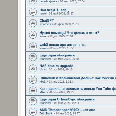
peterburjenka
»
04 мар 2025, 07:54
Наи всем 3.14пец
turtle
»
03 май 2026, 08:37
ChatGPT
whatever
»
05 фев 2023, 20:11
Нужна помощь! Что делать с этим?
levak
»
12 дек 2025, 20:51
web3 новая эра интернета..
levak
»
02 июн 2025, 16:50
Еще один обосрался
Stanislav
»
26 мар 2026, 06:50
NAS time to upgrade
Vims
»
10 окт 2016, 19:13
Шпионки в Кремниевой долине: как Россия 
MAZ
»
23 янв 2026, 13:13
Как правильно вставлять новые You Tube 
MAZ
»
20 фев 2026, 13:15
Еще один ОПеньСурс обосрался
Stanislav
»
05 фев 2026, 06:34
AMD Threadripper 9970X - как оно
Old_Tuzik
»
24 янв 2026, 13:57