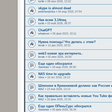
turtle
»
08 июн 2026, 13:22
skype is almost dead
peterburjenka
»
04 мар 2025, 07:54
Наи всем 3.14пец
turtle
»
03 май 2026, 08:37
ChatGPT
whatever
»
05 фев 2023, 20:11
Нужна помощь! Что делать с этим?
levak
»
12 дек 2025, 20:51
web3 новая эра интернета..
levak
»
02 июн 2025, 16:50
Еще один обосрался
Stanislav
»
26 мар 2026, 06:50
NAS time to upgrade
Vims
»
10 окт 2016, 19:13
Шпионки в Кремниевой долине: как Россия 
MAZ
»
23 янв 2026, 13:13
Как правильно вставлять новые You Tube 
MAZ
»
20 фев 2026, 13:15
Еще один ОПеньСурс обосрался
Stanislav
»
05 фев 2026, 06:34