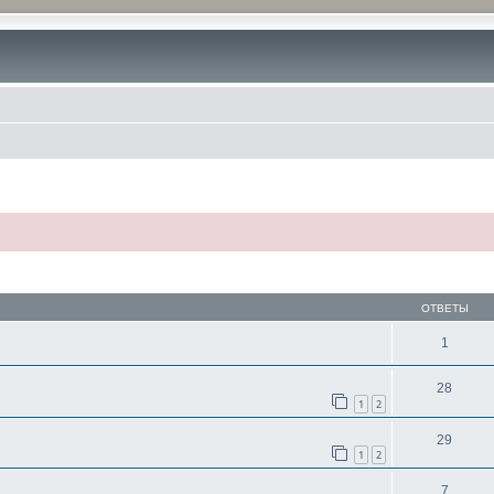
ОТВЕТЫ
1
28
1
2
29
1
2
7