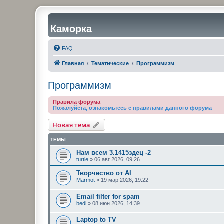
Каморка
FAQ
Главная
Тематические
Программизм
Программизм
Правила форума
Пожалуйста, ознакомьтесь с правилами данного форума
Новая тема
ТЕМЫ
Нам всем 3.1415здец -2
turtle
»
06 авг 2026, 09:26
Творчество от AI
Marmot
»
19 мар 2026, 19:22
Email filter for spam
bedi
»
08 июн 2026, 14:39
Laptop to TV