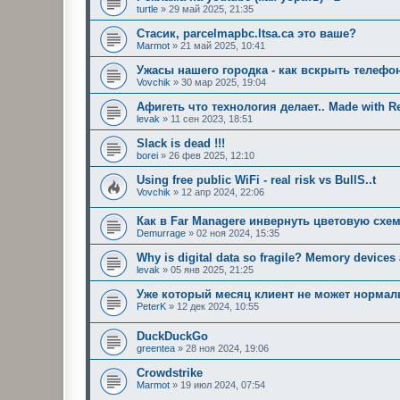
turtle
»
29 май 2025, 21:35
Стасик, parcelmapbc.ltsa.ca это ваше?
Marmot
»
21 май 2025, 10:41
Ужасы нашего городка - как вскрыть телефо
Vovchik
»
30 мар 2025, 19:04
Афигеть что технология делает.. Made with Re
levak
»
11 сен 2023, 18:51
Slack is dead !!!
borei
»
26 фев 2025, 12:10
Using free public WiFi - real risk vs BullS..t
Vovchik
»
12 апр 2024, 22:06
Как в Far Managere инвернуть цветовую схем
Demurrage
»
02 ноя 2024, 15:35
Why is digital data so fragile? Memory devices a
levak
»
05 янв 2025, 21:25
Уже который месяц клиент не может нормал
PeterK
»
12 дек 2024, 10:55
DuckDuckGo
greentea
»
28 ноя 2024, 19:06
Crowdstrike
Marmot
»
19 июл 2024, 07:54