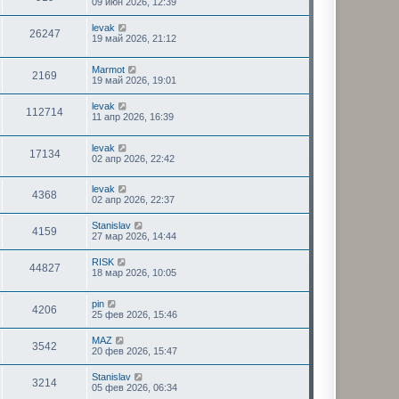
09 июн 2026, 12:39
levak
26247
19 май 2026, 21:12
Marmot
2169
19 май 2026, 19:01
levak
112714
11 апр 2026, 16:39
levak
17134
02 апр 2026, 22:42
levak
4368
02 апр 2026, 22:37
Stanislav
4159
27 мар 2026, 14:44
RISK
44827
18 мар 2026, 10:05
pin
4206
25 фев 2026, 15:46
MAZ
3542
20 фев 2026, 15:47
Stanislav
3214
05 фев 2026, 06:34