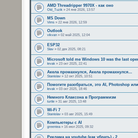
AMD Threadripper 9970X - как оно
Old_Tuzik
»
24 янв 2026, 13:57
MS Down
Vims
»
22 янв 2026, 12:59
Outlook
vikvan
»
02 май 2025, 12:04
ESP32
Slav
»
02 дек 2025, 08:21
Microsoft told me Windows 10 was the last oper
levak
»
23 окт 2025, 22:41
Акела промахнулся, Акела промахнулся...
Stanislav
»
12 окт 2025, 10:51
Помогите разобраться, это AI, Photoshop или
levak
»
03 окт 2025, 18:46
Немного Клаксона в Программизм
turtle
»
31 авг 2025, 13:48
Wi-Fi 7
Stanislav
»
03 авг 2025, 15:49
Компьютеры с AI
greentea
»
16 июл 2025, 09:32
Реклама на youtube (как убрать) - 2