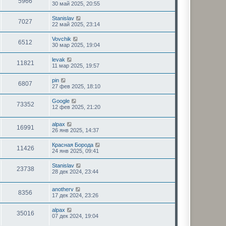
5966
30 май 2025, 20:55
Stanislav
7027
22 май 2025, 23:14
Vovchik
6512
30 мар 2025, 19:04
levak
11821
11 мар 2025, 19:57
pin
6807
27 фев 2025, 18:10
Google
73352
12 фев 2025, 21:20
alpax
16991
26 янв 2025, 14:37
Красная Борода
11426
24 янв 2025, 09:41
Stanislav
23738
28 дек 2024, 23:44
anotherv
8356
17 дек 2024, 23:26
alpax
35016
07 дек 2024, 19:04