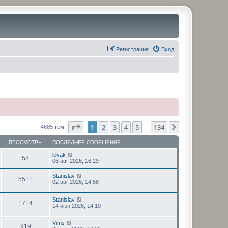
Регистрация
Вход
Страница
1
из
134
1
2
3
4
5
134
След.
4685 тем
…
ПРОСМОТРЫ
ПОСЛЕДНЕЕ СООБЩЕНИЕ
levak
58
06 авг 2026, 16:29
Stanislav
5511
02 авг 2026, 14:58
Stanislav
1714
14 июн 2026, 14:10
Vims
919