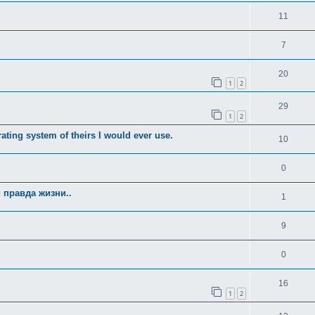
11
7
20
1
2
29
1
2
ating system of theirs I would ever use.
10
0
 правда жизни..
1
9
0
16
1
2