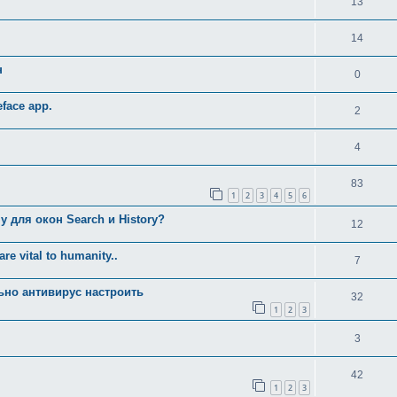
13
14
н
0
face app.
2
4
83
1
2
3
4
5
6
у для окoн Search и History?
12
re vital to humanity..
7
ьно антивирус настроить
32
1
2
3
3
42
1
2
3