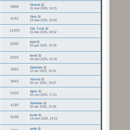
Victoria
5669
31 янв 2026, 14:21
Vims
4242
23 янв 2026, 20:02
Old_Tuzik
11453
11 янв 2026, 16:52
bedi
8200
05 дек 2025, 22:36
levak
6203
04 ноя 2025, 13:26
Stanislav
3562
12 окт 2025, 10:51
Victoria
3643
03 окт 2025, 19:07
alpax
5425
03 сен 2025, 17:21
Stanislav
4180
03 авг 2025, 15:49
levak
8198
19 июл 2025, 19:22
turtle