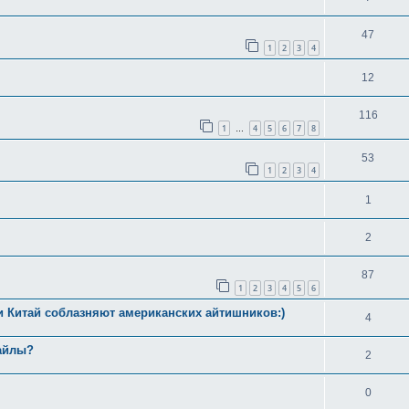
47
1
2
3
4
12
116
1
4
5
6
7
8
…
53
1
2
3
4
1
2
87
1
2
3
4
5
6
и Китай соблазняют американских айтишников:)
4
файлы?
2
0