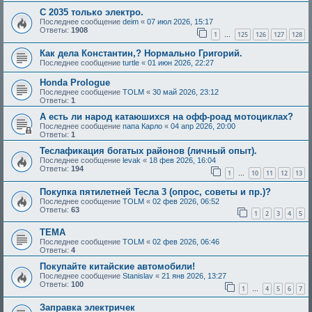
С 2035 только электро.
Последнее сообщение
deim
«
07 июл 2026, 15:17
Ответы:
1908
1
125
126
127
128
…
Как дела Константин,? Нормально Григорий.
Последнее сообщение
turtle
«
01 июн 2026, 22:27
Honda Prologue
Последнее сообщение
TOLM
«
30 май 2026, 23:12
Ответы:
1
А есть ли народ катаюшихся на офф-роад мотоциклах?
Последнее сообщение
папа Карло
«
04 апр 2026, 20:00
Ответы:
1
Теслафикация богатых районов (личный опыт).
Последнее сообщение
levak
«
18 фев 2026, 16:04
Ответы:
194
1
10
11
12
13
…
Покупка пятилетней Тесла 3 (опрос, советы и пр.)?
Последнее сообщение
TOLM
«
02 фев 2026, 06:52
Ответы:
63
1
2
3
4
5
ТЕМА
Последнее сообщение
TOLM
«
02 фев 2026, 06:46
Ответы:
4
Покупайте китайские автомобили!
Последнее сообщение
Stanislav
«
21 янв 2026, 13:27
Ответы:
100
1
4
5
6
7
…
Заправка электричек