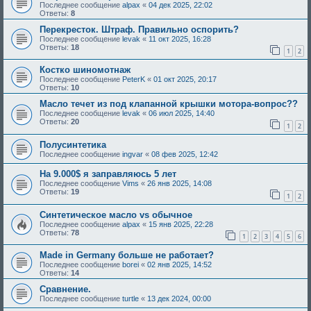
Последнее сообщение
alpax
«
04 дек 2025, 22:02
Ответы:
8
Перекресток. Штраф. Правильно оспорить?
Последнее сообщение
levak
«
11 окт 2025, 16:28
Ответы:
18
1
2
Костко шиномотнаж
Последнее сообщение
PeterK
«
01 окт 2025, 20:17
Ответы:
10
Масло течет из под клапанной крышки мотора-вопрос??
Последнее сообщение
levak
«
06 июл 2025, 14:40
Ответы:
20
1
2
Полусинтетика
Последнее сообщение
ingvar
«
08 фев 2025, 12:42
На 9.000$ я заправляюсь 5 лет
Последнее сообщение
Vims
«
26 янв 2025, 14:08
Ответы:
19
1
2
Синтетическое масло vs обычное
Последнее сообщение
alpax
«
15 янв 2025, 22:28
Ответы:
78
1
2
3
4
5
6
Made in Germany больше не работает?
Последнее сообщение
borei
«
02 янв 2025, 14:52
Ответы:
14
Сравнение.
Последнее сообщение
turtle
«
13 дек 2024, 00:00