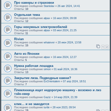
Про камеры и страховки
Последнее сообщение
Stanislav
«
26 авг 2024, 14:41
Ответы:
10
Отдельная тема
Последнее сообщение
alpax
«
16 июл 2024, 09:08
Ответы:
12
Горы ненужных электромобилей
Последнее сообщение
alpax
«
03 июл 2024, 21:25
Ответы:
11
Rivian
Последнее сообщение
whatever
«
20 июн 2024, 13:58
Ответы:
15
1
2
Авто из Японии
Последнее сообщение
alpax
«
16 июн 2024, 12:27
Ответы:
5
Нужна рабочая лошадка
Последнее сообщение
simon
«
01 май 2024, 16:36
Ответы:
13
Закрытие лиза. Подводные камни?
Последнее сообщение
ExOrientalem
«
07 апр 2024, 18:51
Ответы:
7
Племянница ищет недорогую машину - возожно и лиз
тэйк-овер
Последнее сообщение
Gaziz
«
14 мар 2024, 21:39
клик... и не зааодится
Последнее сообщение
turtle
«
28 ноя 2023, 09:54
Ответы:
19