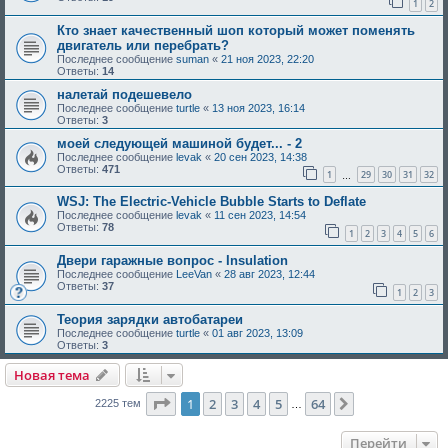
1
2
Кто знает качественный шоп который может поменять
двигатель или перебрать?
Последнее сообщение
suman
«
21 ноя 2023, 22:20
Ответы:
14
налетай подешевело
Последнее сообщение
turtle
«
13 ноя 2023, 16:14
Ответы:
3
моей следующей машиной будет... - 2
Последнее сообщение
levak
«
20 сен 2023, 14:38
Ответы:
471
1
29
30
31
32
…
WSJ: The Electric-Vehicle Bubble Starts to Deflate
Последнее сообщение
levak
«
11 сен 2023, 14:54
Ответы:
78
1
2
3
4
5
6
Двери гаражные вопрос - Insulation
Последнее сообщение
LeeVan
«
28 авг 2023, 12:44
Ответы:
37
1
2
3
Теория зарядки автобатареи
Последнее сообщение
turtle
«
01 авг 2023, 13:09
Ответы:
3
Новая тема
Страница
1
из
64
1
2
3
4
5
64
След.
2225 тем
…
Перейти