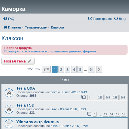
Каморка
FAQ
Регистрация
Вход
Главная
Тематические
Клаксон
Клаксон
Правила форума
Пожалуйста, ознакомьтесь с правилами данного форума
Новая тема
Страница
1
из
64
1
2
3
4
5
64
След.
2225 тем
…
Темы
Tesla Q&A
Последнее сообщение
deim
«
05 авг 2026, 10:43
Ответы:
3986
1
263
264
265
266
…
Tesla FSD
Последнее сообщение
Slav
«
03 авг 2026, 07:24
Ответы:
231
1
13
14
15
16
…
Убили за литр бензина
Последнее сообщение
turtle
«
15 июл 2026, 22:04