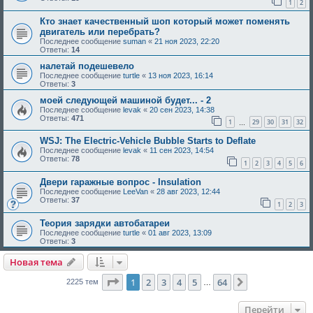
1
2
Кто знает качественный шоп который может поменять
двигатель или перебрать?
Последнее сообщение
suman
«
21 ноя 2023, 22:20
Ответы:
14
налетай подешевело
Последнее сообщение
turtle
«
13 ноя 2023, 16:14
Ответы:
3
моей следующей машиной будет... - 2
Последнее сообщение
levak
«
20 сен 2023, 14:38
Ответы:
471
1
29
30
31
32
…
WSJ: The Electric-Vehicle Bubble Starts to Deflate
Последнее сообщение
levak
«
11 сен 2023, 14:54
Ответы:
78
1
2
3
4
5
6
Двери гаражные вопрос - Insulation
Последнее сообщение
LeeVan
«
28 авг 2023, 12:44
Ответы:
37
1
2
3
Теория зарядки автобатареи
Последнее сообщение
turtle
«
01 авг 2023, 13:09
Ответы:
3
Новая тема
Страница
1
из
64
1
2
3
4
5
64
След.
2225 тем
…
Перейти