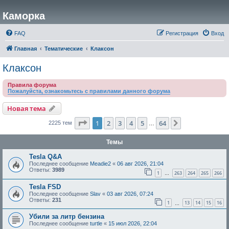
Каморка
FAQ
Регистрация
Вход
Главная
Тематические
Клаксон
Клаксон
Правила форума
Пожалуйста, ознакомьтесь с правилами данного форума
Новая тема
Страница
1
из
64
1
2
3
4
5
64
След.
2225 тем
…
Темы
Tesla Q&A
Последнее сообщение
Meadie2
«
06 авг 2026, 21:04
Ответы:
3989
1
263
264
265
266
…
Tesla FSD
Последнее сообщение
Slav
«
03 авг 2026, 07:24
Ответы:
231
1
13
14
15
16
…
Убили за литр бензина
Последнее сообщение
turtle
«
15 июл 2026, 22:04