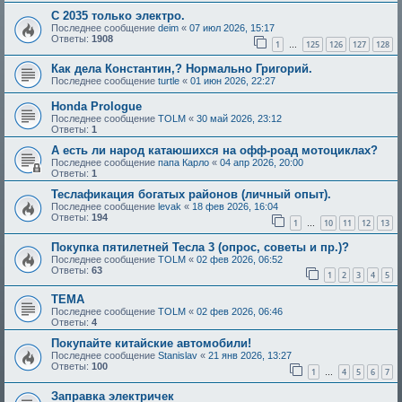
С 2035 только электро.
Последнее сообщение
deim
«
07 июл 2026, 15:17
Ответы:
1908
1
125
126
127
128
…
Как дела Константин,? Нормально Григорий.
Последнее сообщение
turtle
«
01 июн 2026, 22:27
Honda Prologue
Последнее сообщение
TOLM
«
30 май 2026, 23:12
Ответы:
1
А есть ли народ катаюшихся на офф-роад мотоциклах?
Последнее сообщение
папа Карло
«
04 апр 2026, 20:00
Ответы:
1
Теслафикация богатых районов (личный опыт).
Последнее сообщение
levak
«
18 фев 2026, 16:04
Ответы:
194
1
10
11
12
13
…
Покупка пятилетней Тесла 3 (опрос, советы и пр.)?
Последнее сообщение
TOLM
«
02 фев 2026, 06:52
Ответы:
63
1
2
3
4
5
ТЕМА
Последнее сообщение
TOLM
«
02 фев 2026, 06:46
Ответы:
4
Покупайте китайские автомобили!
Последнее сообщение
Stanislav
«
21 янв 2026, 13:27
Ответы:
100
1
4
5
6
7
…
Заправка электричек