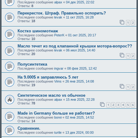
Последнее сообщение
alpax
«
04 дек 2025, 22:02
Ответы:
8
Перекресток. Штраф. Правильно оспорить?
Последнее сообщение
levak
«
11 окт 2025, 16:28
Ответы:
18
1
2
Костко шиномотнаж
Последнее сообщение
PeterK
«
01 окт 2025, 20:17
Ответы:
10
Масло течет из под клапанной крышки мотора-вопрос??
Последнее сообщение
levak
«
06 июл 2025, 14:40
Ответы:
20
1
2
Полусинтетика
Последнее сообщение
ingvar
«
08 фев 2025, 12:42
На 9.000$ я заправляюсь 5 лет
Последнее сообщение
Vims
«
26 янв 2025, 14:08
Ответы:
19
1
2
Синтетическое масло vs обычное
Последнее сообщение
alpax
«
15 янв 2025, 22:28
Ответы:
78
1
2
3
4
5
6
Made in Germany больше не работает?
Последнее сообщение
borei
«
02 янв 2025, 14:52
Ответы:
14
Сравнение.
Последнее сообщение
turtle
«
13 дек 2024, 00:00