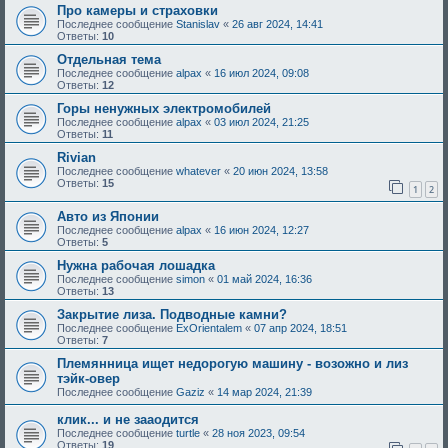
Про камеры и страховки
Последнее сообщение
Stanislav
«
26 авг 2024, 14:41
Ответы:
10
Отдельная тема
Последнее сообщение
alpax
«
16 июл 2024, 09:08
Ответы:
12
Горы ненужных электромобилей
Последнее сообщение
alpax
«
03 июл 2024, 21:25
Ответы:
11
Rivian
Последнее сообщение
whatever
«
20 июн 2024, 13:58
Ответы:
15
1
2
Авто из Японии
Последнее сообщение
alpax
«
16 июн 2024, 12:27
Ответы:
5
Нужна рабочая лошадка
Последнее сообщение
simon
«
01 май 2024, 16:36
Ответы:
13
Закрытие лиза. Подводные камни?
Последнее сообщение
ExOrientalem
«
07 апр 2024, 18:51
Ответы:
7
Племянница ищет недорогую машину - возожно и лиз
тэйк-овер
Последнее сообщение
Gaziz
«
14 мар 2024, 21:39
клик... и не зааодится
Последнее сообщение
turtle
«
28 ноя 2023, 09:54
Ответы:
19