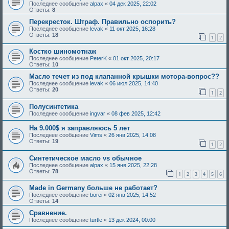
Последнее сообщение
alpax
«
04 дек 2025, 22:02
Ответы:
8
Перекресток. Штраф. Правильно оспорить?
Последнее сообщение
levak
«
11 окт 2025, 16:28
Ответы:
18
1
2
Костко шиномотнаж
Последнее сообщение
PeterK
«
01 окт 2025, 20:17
Ответы:
10
Масло течет из под клапанной крышки мотора-вопрос??
Последнее сообщение
levak
«
06 июл 2025, 14:40
Ответы:
20
1
2
Полусинтетика
Последнее сообщение
ingvar
«
08 фев 2025, 12:42
На 9.000$ я заправляюсь 5 лет
Последнее сообщение
Vims
«
26 янв 2025, 14:08
Ответы:
19
1
2
Синтетическое масло vs обычное
Последнее сообщение
alpax
«
15 янв 2025, 22:28
Ответы:
78
1
2
3
4
5
6
Made in Germany больше не работает?
Последнее сообщение
borei
«
02 янв 2025, 14:52
Ответы:
14
Сравнение.
Последнее сообщение
turtle
«
13 дек 2024, 00:00