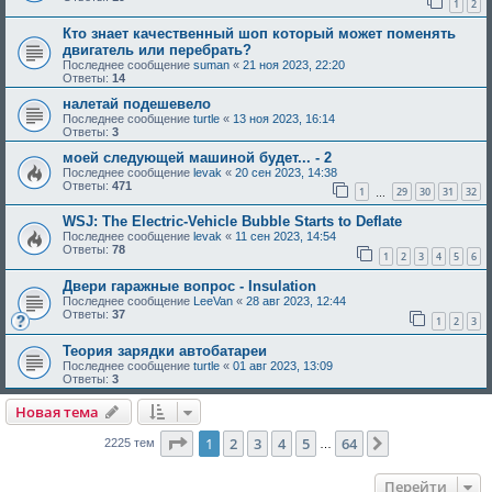
1
2
Кто знает качественный шоп который может поменять
двигатель или перебрать?
Последнее сообщение
suman
«
21 ноя 2023, 22:20
Ответы:
14
налетай подешевело
Последнее сообщение
turtle
«
13 ноя 2023, 16:14
Ответы:
3
моей следующей машиной будет... - 2
Последнее сообщение
levak
«
20 сен 2023, 14:38
Ответы:
471
1
29
30
31
32
…
WSJ: The Electric-Vehicle Bubble Starts to Deflate
Последнее сообщение
levak
«
11 сен 2023, 14:54
Ответы:
78
1
2
3
4
5
6
Двери гаражные вопрос - Insulation
Последнее сообщение
LeeVan
«
28 авг 2023, 12:44
Ответы:
37
1
2
3
Теория зарядки автобатареи
Последнее сообщение
turtle
«
01 авг 2023, 13:09
Ответы:
3
Новая тема
Страница
1
из
64
1
2
3
4
5
64
След.
2225 тем
…
Перейти