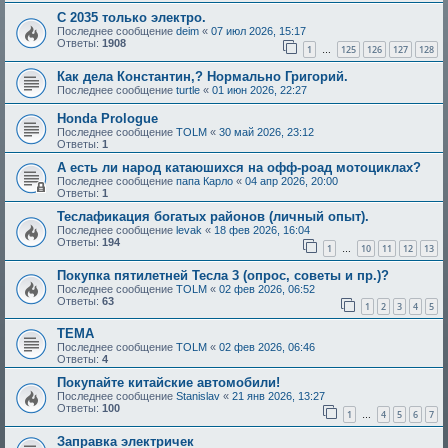
С 2035 только электро.
Последнее сообщение
deim
«
07 июл 2026, 15:17
Ответы:
1908
1
125
126
127
128
…
Как дела Константин,? Нормально Григорий.
Последнее сообщение
turtle
«
01 июн 2026, 22:27
Honda Prologue
Последнее сообщение
TOLM
«
30 май 2026, 23:12
Ответы:
1
А есть ли народ катаюшихся на офф-роад мотоциклах?
Последнее сообщение
папа Карло
«
04 апр 2026, 20:00
Ответы:
1
Теслафикация богатых районов (личный опыт).
Последнее сообщение
levak
«
18 фев 2026, 16:04
Ответы:
194
1
10
11
12
13
…
Покупка пятилетней Тесла 3 (опрос, советы и пр.)?
Последнее сообщение
TOLM
«
02 фев 2026, 06:52
Ответы:
63
1
2
3
4
5
ТЕМА
Последнее сообщение
TOLM
«
02 фев 2026, 06:46
Ответы:
4
Покупайте китайские автомобили!
Последнее сообщение
Stanislav
«
21 янв 2026, 13:27
Ответы:
100
1
4
5
6
7
…
Заправка электричек