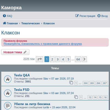
Каморка
FAQ
Регистрация
Вход
Главная
Тематические
Клаксон
Клаксон
Правила форума
Пожалуйста, ознакомьтесь с правилами данного форума
Новая тема
Страница
1
из
64
1
2
3
4
5
64
След.
2225 тем
…
Темы
Tesla Q&A
Последнее сообщение
Slav
«
07 авг 2026, 07:19
Ответы:
3991
1
264
265
266
267
…
Tesla FSD
Последнее сообщение
Slav
«
03 авг 2026, 07:24
Ответы:
231
1
13
14
15
16
…
Убили за литр бензина
Последнее сообщение
turtle
«
15 июл 2026, 22:04