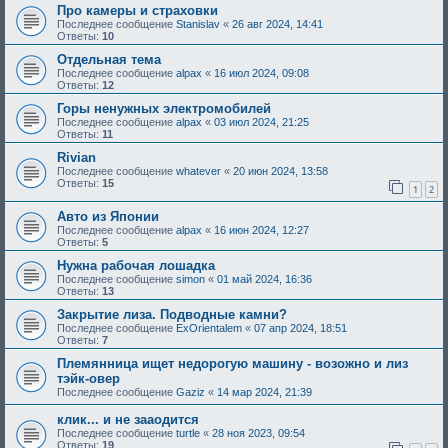
Про камеры и страховки
Последнее сообщение
Stanislav
«
26 авг 2024, 14:41
Ответы:
10
Отдельная тема
Последнее сообщение
alpax
«
16 июл 2024, 09:08
Ответы:
12
Горы ненужных электромобилей
Последнее сообщение
alpax
«
03 июл 2024, 21:25
Ответы:
11
Rivian
Последнее сообщение
whatever
«
20 июн 2024, 13:58
Ответы:
15
1
2
Авто из Японии
Последнее сообщение
alpax
«
16 июн 2024, 12:27
Ответы:
5
Нужна рабочая лошадка
Последнее сообщение
simon
«
01 май 2024, 16:36
Ответы:
13
Закрытие лиза. Подводные камни?
Последнее сообщение
ExOrientalem
«
07 апр 2024, 18:51
Ответы:
7
Племянница ищет недорогую машину - возожно и лиз
тэйк-овер
Последнее сообщение
Gaziz
«
14 мар 2024, 21:39
клик... и не зааодится
Последнее сообщение
turtle
«
28 ноя 2023, 09:54
Ответы:
19