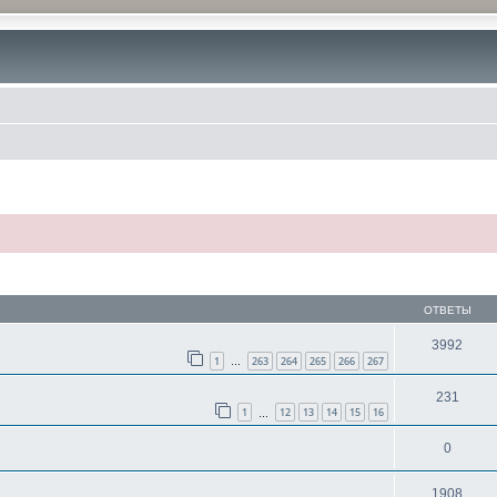
ОТВЕТЫ
3992
1
263
264
265
266
267
…
231
1
12
13
14
15
16
…
0
1908