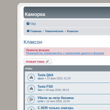
Каморка
FAQ
Главная
Тематические
Клаксон
Клаксон
Правила форума
Пожалуйста, ознакомьтесь с правилами данного форума
Новая тема
ТЕМЫ
Tesla Q&A
alpax
»
13 фев 2023, 01:29
Tesla FSD
Slav
»
28 мар 2026, 08:23
Убили за литр бензина
turtle
»
15 июл 2026, 22:04
С 2035 только электро.