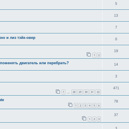
5
13
7
но и лиз тэйк-овер
0
19
1
2
 поменять двигатель или перебрать?
14
3
471
1
28
29
30
31
32
…
ate
78
1
2
3
4
5
6
37
1
2
3
3