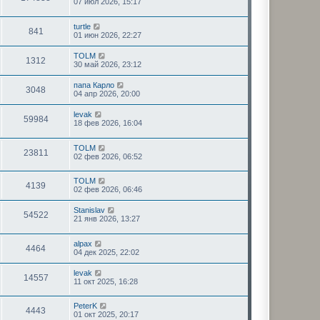
07 июл 2026, 15:17
turtle
841
01 июн 2026, 22:27
TOLM
1312
30 май 2026, 23:12
папа Карло
3048
04 апр 2026, 20:00
levak
59984
18 фев 2026, 16:04
TOLM
23811
02 фев 2026, 06:52
TOLM
4139
02 фев 2026, 06:46
Stanislav
54522
21 янв 2026, 13:27
alpax
4464
04 дек 2025, 22:02
levak
14557
11 окт 2025, 16:28
PeterK
4443
01 окт 2025, 20:17