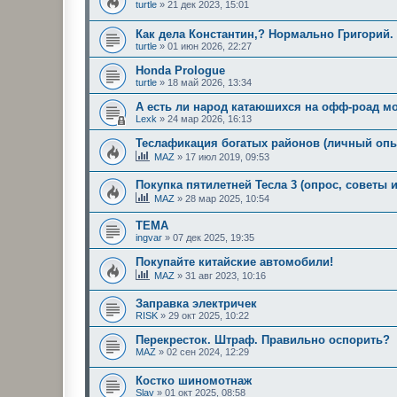
turtle
»
21 дек 2023, 15:01
Как дела Константин,? Нормально Григорий.
turtle
»
01 июн 2026, 22:27
Honda Prologue
turtle
»
18 май 2026, 13:34
А есть ли народ катаюшихся на офф-роад м
Lexk
»
24 мар 2026, 16:13
Теслафикация богатых районов (личный опы
MAZ
»
17 июл 2019, 09:53
Покупка пятилетней Тесла 3 (опрос, советы и
MAZ
»
28 мар 2025, 10:54
ТЕМА
ingvar
»
07 дек 2025, 19:35
Покупайте китайские автомобили!
MAZ
»
31 авг 2023, 10:16
Заправка электричек
RISK
»
29 окт 2025, 10:22
Перекресток. Штраф. Правильно оспорить?
MAZ
»
02 сен 2024, 12:29
Костко шиномотнаж
Slav
»
01 окт 2025, 08:58