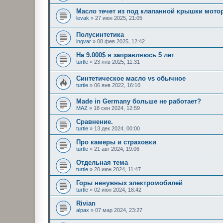
Масло течет из под клапанной крышки мото
levak
»
27 июн 2025, 21:05
Полусинтетика
ingvar
»
08 фев 2025, 12:42
На 9.000$ я заправляюсь 5 лет
turtle
»
23 янв 2025, 11:31
Синтетическое масло vs обычное
turtle
»
06 янв 2022, 16:10
Made in Germany больше не работает?
MAZ
»
18 сен 2024, 12:59
Сравнение.
turtle
»
13 дек 2024, 00:00
Про камеры и страховки
turtle
»
21 авг 2024, 19:06
Отдельная тема
turtle
»
20 июн 2024, 11:47
Горы ненужных электромобилей
turtle
»
02 июн 2024, 18:42
Rivian
alpax
»
07 мар 2024, 23:27