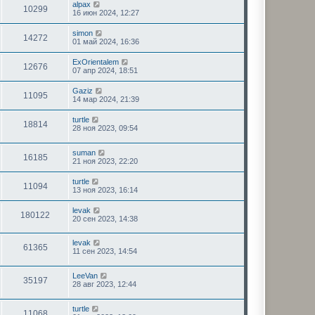
alpax
10299
16 июн 2024, 12:27
simon
14272
01 май 2024, 16:36
ExOrientalem
12676
07 апр 2024, 18:51
Gaziz
11095
14 мар 2024, 21:39
turtle
18814
28 ноя 2023, 09:54
suman
16185
21 ноя 2023, 22:20
turtle
11094
13 ноя 2023, 16:14
levak
180122
20 сен 2023, 14:38
levak
61365
11 сен 2023, 14:54
LeeVan
35197
28 авг 2023, 12:44
turtle
11068