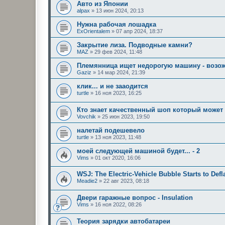
Авто из Японии
alpax
»
13 июн 2024, 20:13
Нужна рабочая лошадка
ExOrientalem
»
07 апр 2024, 18:37
Закрытие лиза. Подводные камни?
MAZ
»
29 фев 2024, 11:48
Племянница ищет недорогую машину - возож
Gaziz
»
14 мар 2024, 21:39
клик... и не зааодится
turtle
»
16 ноя 2023, 16:25
Кто знает качественный шоп который может
Vovchik
»
25 июн 2023, 19:50
налетай подешевело
turtle
»
13 ноя 2023, 11:48
моей следующей машиной будет... - 2
Vims
»
01 окт 2020, 16:06
WSJ: The Electric-Vehicle Bubble Starts to Defl
Meadie2
»
22 авг 2023, 08:18
Двери гаражные вопрос - Insulation
Vims
»
16 ноя 2022, 08:26
Теория зарядки автобатареи