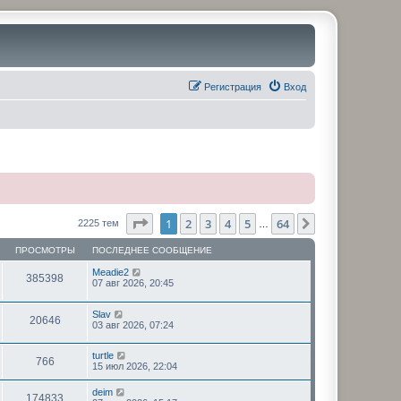
Регистрация
Вход
Страница
1
из
64
1
2
3
4
5
64
След.
2225 тем
…
ПРОСМОТРЫ
ПОСЛЕДНЕЕ СООБЩЕНИЕ
Meadie2
385398
07 авг 2026, 20:45
Slav
20646
03 авг 2026, 07:24
turtle
766
15 июл 2026, 22:04
deim
174833