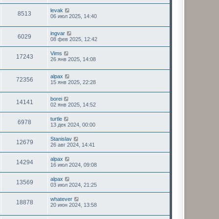
levak
8513
06 июл 2025, 14:40
ingvar
6029
08 фев 2025, 12:42
Vims
17243
26 янв 2025, 14:08
alpax
72356
15 янв 2025, 22:28
borei
14141
02 янв 2025, 14:52
turtle
6978
13 дек 2024, 00:00
Stanislav
12679
26 авг 2024, 14:41
alpax
14294
16 июл 2024, 09:08
alpax
13569
03 июл 2024, 21:25
whatever
18878
20 июн 2024, 13:58