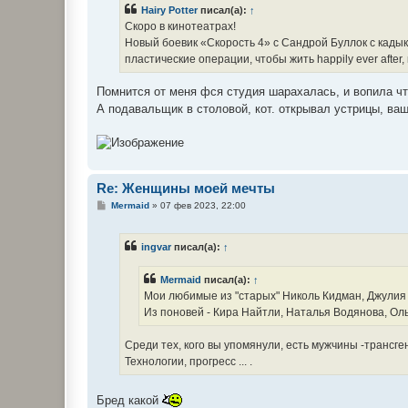
б
Hairy Potter
писал(а):
↑
щ
е
Скоро в кинотеатрах!
н
Новый боевик «Скорость 4» с Сандрой Буллок с кады
и
е
пластические операции, чтобы жить happily ever afte
Помнится от меня фся студия шарахалась, и вопила чт
А подавальщик в столовой, кот. открывал устрицы, ващ
Re: Женщины моей мечты
С
Mermaid
»
07 фев 2023, 22:00
о
о
б
ingvar
писал(а):
↑
щ
е
н
Mermaid
писал(а):
↑
и
е
Мои любимые из "старых" Николь Кидман, Джулия
Из поновей - Кира Найтли, Наталья Водянова, Ольг
Среди тех, кого вы упомянули, есть мужчины -трансге
Технологии, прогресс ... .
Бред какой