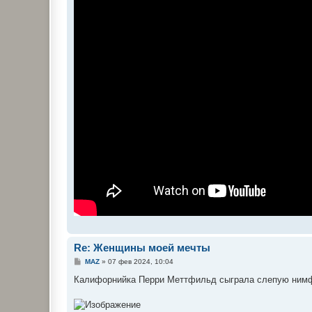
Re: Женщины моей мечты
С
MAZ
»
07 фев 2024, 10:04
о
о
Калифорнийка Перри Меттфильд сыграла слепую нимфо
б
щ
е
н