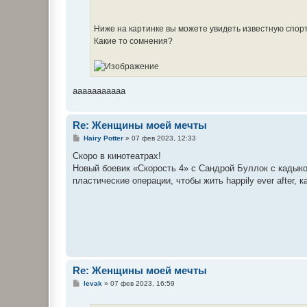
Ниже на картинке вы можете увидеть известную спор
Какие то сомнения?
aaaaaaaaaaa
Re: Женщины моей мечты
С
Hairy Potter
»
07 фев 2023, 12:33
о
о
Скоро в кинотеатрах!
б
Новый боевик «Скорость 4» с Сандрой Буллок с кадык
щ
е
пластические операции, чтобы жить happily ever after,
н
и
е
Re: Женщины моей мечты
С
levak
»
07 фев 2023, 16:59
о
о