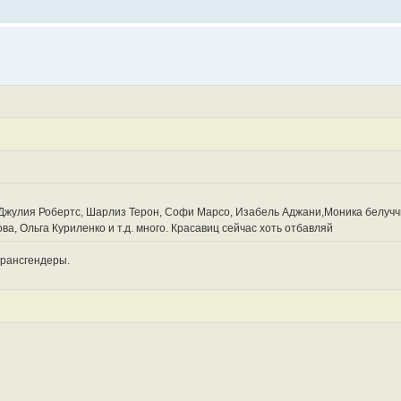
Джулия Робертс, Шарлиз Терон, Софи Марсо, Изабель Аджани,Моника белучч
а, Ольга Куриленко и т.д. много. Красавиц сейчас хоть отбавляй
трансгендеры.