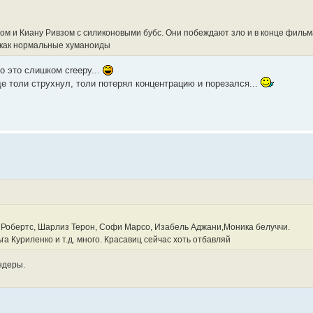
ком и Киану Ривзом с силиконовыми бубс. Они побеждают зло и в конце филь
r, как нормальные хуманоиды
о это слишком creepy...
е толи струхнул, толи потерял концентрацию и порезался...
 Робертс, Шарлиз Терон, Софи Марсо, Изабель Аджани,Моника белуччи.
а Куриленко и т.д. много. Красавиц сейчас хоть отбавляй
ндеры.