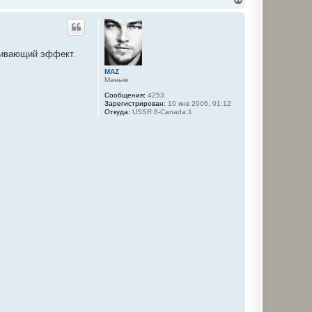
е
р
н
у
т
аживающий эффект.
ь
с
MAZ
я
Маньяк
к
Сообщения:
4253
н
Зарегистрирован:
10 янв 2006, 01:12
а
Откуда:
USSR:8-Canada:1
ч
а
л
у