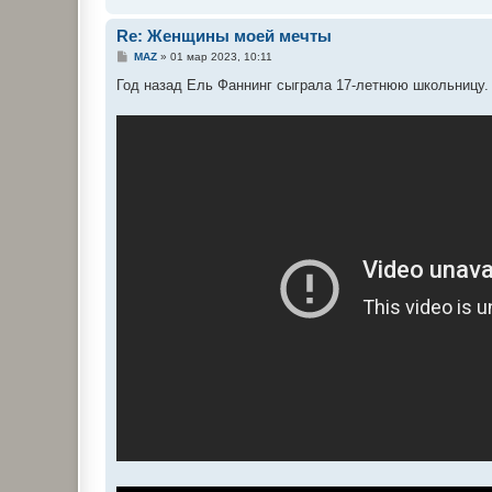
Re: Женщины моей мечты
С
MAZ
»
01 мар 2023, 10:11
о
о
Год назад Ель Фаннинг сыграла 17-летнюю школьницу.
б
щ
е
н
и
е