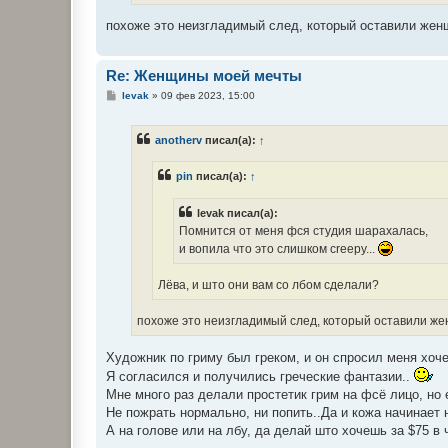
похоже это неизгладимый след, который оставили же
Re: Женщины моей мечты
С
levak
»
09 фев 2023, 15:00
о
о
б
anotherv
писал(а):
↑
щ
е
н
pin
писал(а):
↑
и
е
levak писал(а):
Помнится от меня фся студия шарахалась,
и вопила что это слишком creepy...
Лёва, и што они вам со лбом сделали?
похоже это неизгладимый след, который оставили ж
Художник по гриму был греком, и он спросил меня хоч
Я согласился и получились греческие фантазии..
Мне много раз делали простетик грим на фсё лицо, но 
Не пожрать нормально, ни попить..Да и кожа начинает н
А на голове или на лбу, да делай што хочешь за $75 в 