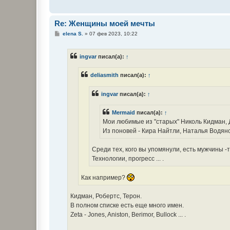
Re: Женщины моей мечты
С
elena S.
»
07 фев 2023, 10:22
о
о
б
ingvar
писал(а):
↑
щ
е
н
deliasmith
писал(а):
↑
и
е
ingvar
писал(а):
↑
Mermaid
писал(а):
↑
Мои любимые из "старых" Николь Кидман, 
Из поновей - Кира Найтли, Наталья Водянов
Среди тех, кого вы упомянули, есть мужчины -
Технологии, прогресс ... .
Как например?
Кидман, Робертс, Терон.
В полном списке есть еще много имен.
Zeta - Jones, Aniston, Berimor, Bullock ... .