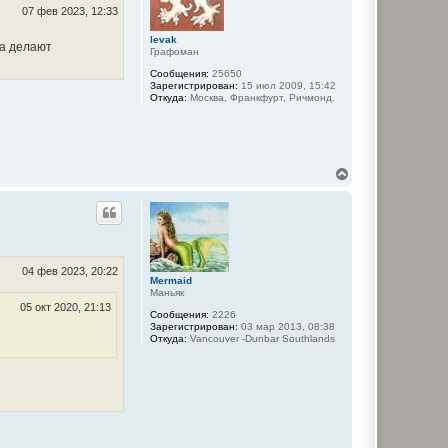
с
07 фев 2023, 12:33
я
к
levak
ма делают
Графоман
н
а
Сообщения:
25650
ч
Зарегистрирован:
15 июл 2009, 15:42
а
Откуда:
Москва, Франкфурт, Ричмонд.
л
у
В
е
р
н
у
т
ь
с
04 фев 2023, 20:22
Mermaid
я
Маньяк
к
05 окт 2020, 21:13
н
Сообщения:
2226
а
Зарегистрирован:
03 мар 2013, 08:38
Откуда:
Vancouver -Dunbar Southlands
ч
а
л
у