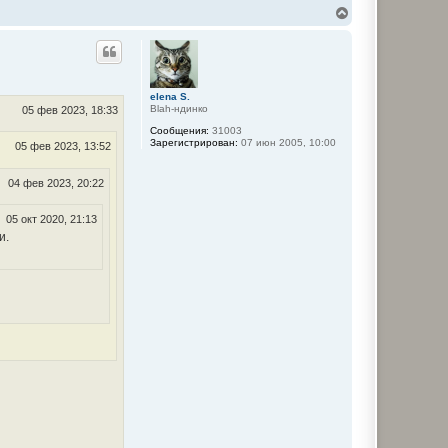
В
е
р
н
у
т
ь
elena S.
Blah-ндинко
с
05 фев 2023, 18:33
я
Сообщения:
31003
к
Зарегистрирован:
07 июн 2005, 10:00
05 фев 2023, 13:52
н
а
ч
04 фев 2023, 20:22
а
л
05 окт 2020, 21:13
у
и.