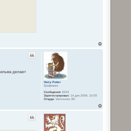
В
е
р
н
у
т
ь
 фильма делают
с
я
к
Hairy Potter
н
Графоман
а
Сообщения:
6203
ч
Зарегистрирован:
14 дек 2006, 10:05
а
Откуда:
Vancouver, BC
л
у
В
е
р
н
у
т
ь