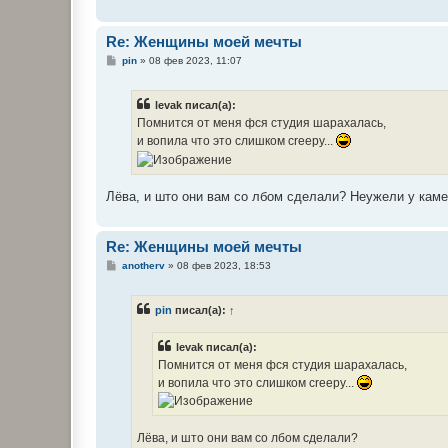
Re: Женщины моей мечты
С
pin
»
08 фев 2023, 11:07
о
о
б
levak писал(а):
щ
е
Помнится от меня фся студия шарахалась,
н
и вопила что это слишком creepy...
и
е
Лёва, и што они вам со лбом сделали? Неужели у кам
Re: Женщины моей мечты
С
anotherv
»
08 фев 2023, 18:53
о
о
б
pin
писал(а):
↑
щ
е
н
levak писал(а):
и
е
Помнится от меня фся студия шарахалась,
и вопила что это слишком creepy...
Лёва, и што они вам со лбом сделали?