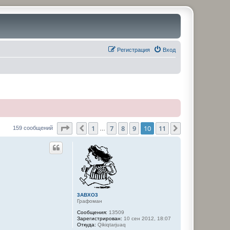
Регистрация
Вход
Страница
10
из
11
1
7
8
9
10
11
Пред.
След.
159 сообщений
…
3ABXO3
Графоман
Сообщения:
13509
Зарегистрирован:
10 сен 2012, 18:07
Откуда:
Qikiqtarjuaq