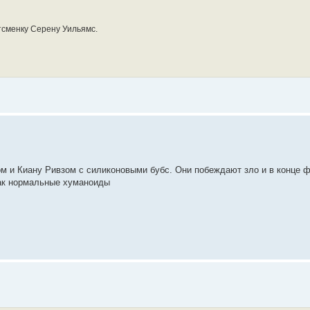
тсменку Серену Уильямс.
ом и Киану Ривзом с силиконовыми бубс. Они побеждают зло и в конце
 как нормальные хуманоиды