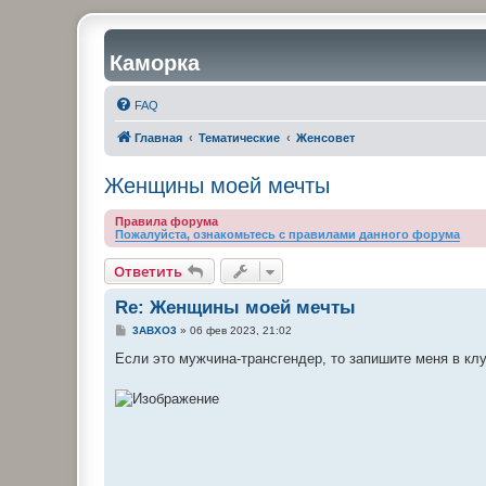
Каморка
FAQ
Главная
Тематические
Женсовет
Женщины моей мечты
Правила форума
Пожалуйста, ознакомьтесь с правилами данного форума
Ответить
Re: Женщины моей мечты
С
3ABXO3
»
06 фев 2023, 21:02
о
о
Если это мужчина-трансгендер, то запишите меня в кл
б
щ
е
н
и
е