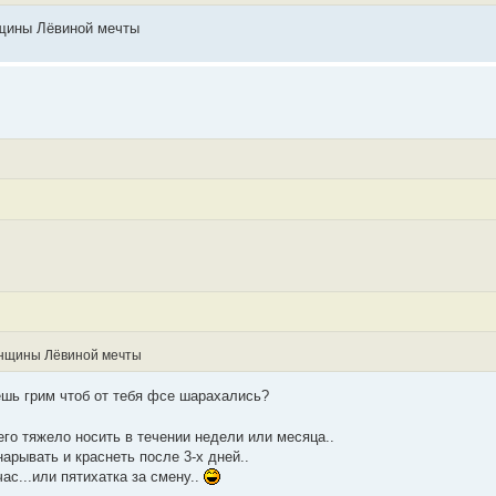
нщины Лёвиной мечты
енщины Лёвиной мечты
ешь грим чтоб от тебя фсе шарахались?
его тяжело носить в течении недели или месяца..
арывать и краснеть после 3-х дней..
час...или пятихатка за смену..