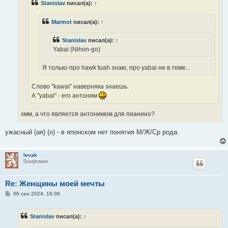
Stanislav
писал(а):
↑
и
е
Marmot
писал(а):
↑
Stanislav
писал(а):
↑
Yabai (Nihon-go)
Я только про hawk tuah знаю, про yabai не в теме...
Слово "kawai" наверняка знаешь.
А "yabai" - его антоним
хмм, а что является антонимом для пианино?
ужасный (ая) (о) - в японском нет понятия М/Ж/Ср рода.
levak
Графоман
Re: Женщины моей мечты
С
06 сен 2024, 16:36
о
о
б
Stanislav
писал(а):
↑
щ
е