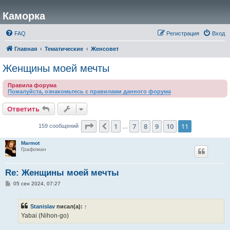
Каморка
FAQ
Регистрация
Вход
Главная
Тематические
Женсовет
Женщины моей мечты
Правила форума
Пожалуйста, ознакомьтесь с правилами данного форума
Ответить
Страница
11
из
11
1
7
8
9
10
11
Пред.
159 сообщений
…
Marmot
Графоман
Re: Женщины моей мечты
С
05 сен 2024, 07:27
о
о
б
Stanislav
писал(а):
↑
щ
е
Yabai (Nihon-go)
н
и