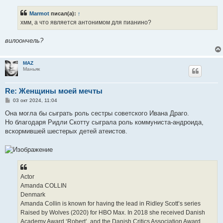
о
б
Marmot
писал(а):
↑
щ
е
хмм, а что является антонимом для пианино?
н
и
е
вилоончель?
MAZ
Маньяк
Re: Женщины моей мечты
С
03 окт 2024, 11:04
о
о
Она могла бы сыграть роль сестры советского Ивана Драго.
б
Но благодаря Ридли Скотту сыграла роль коммуниста-андроида,
щ
е
вскормившей шестерых детей атеистов.
н
и
е
Actor
Amanda COLLIN
Denmark
Amanda Collin is known for having the lead in Ridley Scott’s series
Raised by Wolves (2020) for HBO Max. In 2018 she received Danish
Academy Award ‘Robert’, and the Danish Critics Association Award