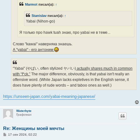
н
Marmot
писал(а):
↑
и
е
Stanislav
писал(а):
↑
Yabai (Nihon-go)
Я только про hawk tuah знаю, про yabai не в теме...
Слово "kawai" наверняка знаешь.
А "yabai" - его антоним
“Yabai” (やばい, often stylized ヤバい)
actually shares much in common
with “f*ck.”
The major difference, obviously, is that yabai isn't really an
offensive word. (While Japan lacks expletives in the English sense, it
does have plenty of rude words – and taboo ones as well.)
https://unseen-japan.com/yabai-meaning-japanese/
Waterbyte
Графоман
Re: Женщины моей мечты
С
17 сен 2024, 02:22
о