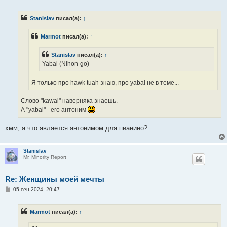
о
о
б
Stanislav
писал(а):
↑
щ
е
н
Marmot
писал(а):
↑
и
е
Stanislav
писал(а):
↑
Yabai (Nihon-go)
Я только про hawk tuah знаю, про yabai не в теме...
Слово "kawai" наверняка знаешь.
А "yabai" - его антоним
хмм, а что является антонимом для пианино?
Stanislav
Mr. Minority Report
Re: Женщины моей мечты
С
05 сен 2024, 20:47
о
о
б
Marmot
писал(а):
↑
щ
е
н