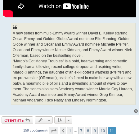
A new series from multi-Emmy Award winner David E. Kelley starring
Oscar, Emmy and Golden Globe Award nominee Elle Fanning, Golden
Globe winner and Oscar and Emmy Award nominee Michelle Pfeiffer,
Oscar and Emmy winner Nicole Kidman, and Emmy Award winner Nick
Offerman, based on the bestselling novel.
“Margo’s Got Money Troubles” is a bold, heartwarming and comedic
family drama following recent college dropout and aspiring writer,
Margo (Fanning), the daughter of an ex-Hooter’s waitress (Pfeiffer) and
ex-pro wrestler (Offerman), as she’s forced to make her way with a new
baby, a mounting pile of bills and a dwindling amount of ways to pay
them. The series also stars Academy Award winner Marcia Gay Harden,
Academy Award nominee and Emmy Award winner Greg Kinnear,
Michael Angarano, Rico Nasty and Lindsey Normington.
Ответить
Страница
11
из
11
1
7
8
9
10
11
Пред.
159 сообщений
…