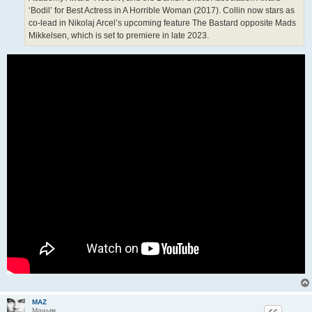
‘Bodil’ for Best Actress in A Horrible Woman (2017). Collin now stars as
co-lead in Nikolaj Arcel’s upcoming feature The Bastard opposite Mads
Mikkelsen, which is set to premiere in late 2023.
MAZ
Маньяк