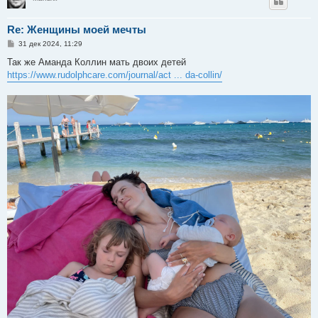
Re: Женщины моей мечты
С
31 дек 2024, 11:29
о
о
Так же Аманда Коллин мать двоих детей
б
https://www.rudolphcare.com/journal/act ... da-collin/
щ
е
н
и
е