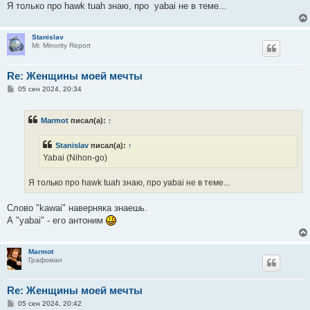
е
Я только про hawk tuah знаю, про yabai не в теме...
Stanislav
Mr. Minority Report
Re: Женщины моей мечты
С
05 сен 2024, 20:34
о
о
б
Marmot
писал(а):
↑
щ
е
н
Stanislav
писал(а):
↑
и
е
Yabai (Nihon-go)
Я только про hawk tuah знаю, про yabai не в теме...
Слово "kawai" наверняка знаешь.
А "yabai" - его антоним
Marmot
Графоман
Re: Женщины моей мечты
С
05 сен 2024, 20:42