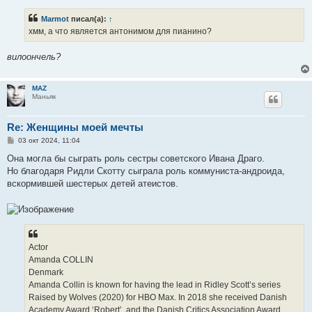
о
б
Marmot
писал(а):
↑
щ
е
хмм, а что является антонимом для пианино?
н
и
е
вилоончель?
MAZ
Маньяк
Re: Женщины моей мечты
С
03 окт 2024, 11:04
о
о
Она могла бы сыграть роль сестры советского Ивана Драго.
б
Но благодаря Ридли Скотту сыграла роль коммуниста-андроида,
щ
е
вскормившей шестерых детей атеистов.
н
и
е
Actor
Amanda COLLIN
Denmark
Amanda Collin is known for having the lead in Ridley Scott’s series
Raised by Wolves (2020) for HBO Max. In 2018 she received Danish
Academy Award ‘Robert’, and the Danish Critics Association Award