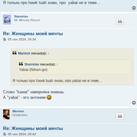
е
Я только про hawk tuah знаю, про yabai не в теме...
Stanislav
Mr. Minority Report
Re: Женщины моей мечты
С
05 сен 2024, 20:34
о
о
б
Marmot
писал(а):
↑
щ
е
н
Stanislav
писал(а):
↑
и
е
Yabai (Nihon-go)
Я только про hawk tuah знаю, про yabai не в теме...
Слово "kawai" наверняка знаешь.
А "yabai" - его антоним
Marmot
Графоман
Re: Женщины моей мечты
С
05 сен 2024, 20:42