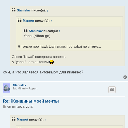
о
о
б
Stanislav
писал(а):
↑
щ
е
н
Marmot
писал(а):
↑
и
е
Stanislav
писал(а):
↑
Yabai (Nihon-go)
Я только про hawk tuah знаю, про yabai не в теме...
Слово "kawai" наверняка знаешь.
А "yabai" - его антоним
хмм, а что является антонимом для пианино?
Stanislav
Mr. Minority Report
Re: Женщины моей мечты
С
05 сен 2024, 20:47
о
о
б
Marmot
писал(а):
↑
щ
е
н