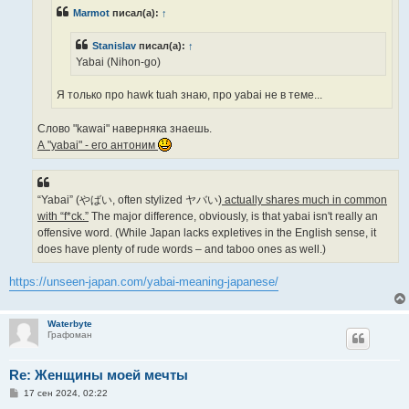
н
Marmot
писал(а):
↑
и
е
Stanislav
писал(а):
↑
Yabai (Nihon-go)
Я только про hawk tuah знаю, про yabai не в теме...
Слово "kawai" наверняка знаешь.
А "yabai" - его антоним
“Yabai” (やばい, often stylized ヤバい)
actually shares much in common
with “f*ck.”
The major difference, obviously, is that yabai isn't really an
offensive word. (While Japan lacks expletives in the English sense, it
does have plenty of rude words – and taboo ones as well.)
https://unseen-japan.com/yabai-meaning-japanese/
Waterbyte
Графоман
Re: Женщины моей мечты
С
17 сен 2024, 02:22
о