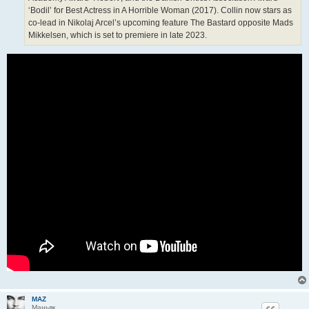
‘Bodil’ for Best Actress in A Horrible Woman (2017). Collin now stars as
co-lead in Nikolaj Arcel’s upcoming feature The Bastard opposite Mads
Mikkelsen, which is set to premiere in late 2023.
MAZ
Маньяк