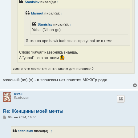
Stanislav
писал(а):
↑
и
е
Marmot
писал(а):
↑
Stanislav
писал(а):
↑
Yabai (Nihon-go)
Я только про hawk tuah знаю, про yabai не в теме...
Слово "kawai" наверняка знаешь.
А "yabai" - его антоним
хмм, а что является антонимом для пианино?
ужасный (ая) (о) - в японском нет понятия М/Ж/Ср рода.
levak
Графоман
Re: Женщины моей мечты
С
06 сен 2024, 16:36
о
о
б
Stanislav
писал(а):
↑
щ
е