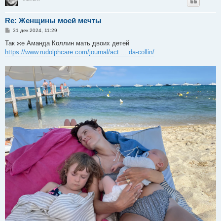
Re: Женщины моей мечты
С
31 дек 2024, 11:29
о
о
Так же Аманда Коллин мать двоих детей
б
https://www.rudolphcare.com/journal/act ... da-collin/
щ
е
н
и
е