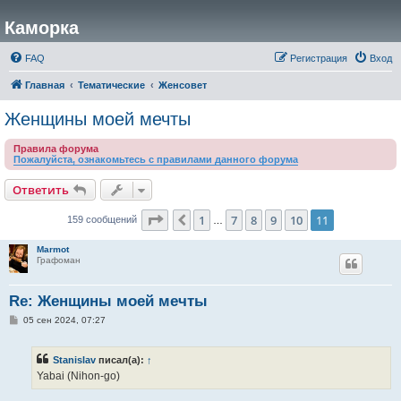
Каморка
FAQ
Регистрация
Вход
Главная
Тематические
Женсовет
Женщины моей мечты
Правила форума
Пожалуйста, ознакомьтесь с правилами данного форума
Ответить
Страница
11
из
11
1
7
8
9
10
11
Пред.
159 сообщений
…
Marmot
Графоман
Re: Женщины моей мечты
С
05 сен 2024, 07:27
о
о
б
Stanislav
писал(а):
↑
щ
е
Yabai (Nihon-go)
н
и