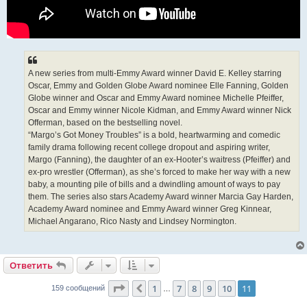
A new series from multi-Emmy Award winner David E. Kelley starring
Oscar, Emmy and Golden Globe Award nominee Elle Fanning, Golden
Globe winner and Oscar and Emmy Award nominee Michelle Pfeiffer,
Oscar and Emmy winner Nicole Kidman, and Emmy Award winner Nick
Offerman, based on the bestselling novel.
“Margo’s Got Money Troubles” is a bold, heartwarming and comedic
family drama following recent college dropout and aspiring writer,
Margo (Fanning), the daughter of an ex-Hooter’s waitress (Pfeiffer) and
ex-pro wrestler (Offerman), as she’s forced to make her way with a new
baby, a mounting pile of bills and a dwindling amount of ways to pay
them. The series also stars Academy Award winner Marcia Gay Harden,
Academy Award nominee and Emmy Award winner Greg Kinnear,
Michael Angarano, Rico Nasty and Lindsey Normington.
Ответить
Страница
11
из
11
1
7
8
9
10
11
Пред.
159 сообщений
…