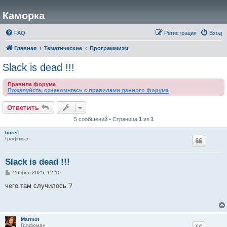
Каморка
FAQ
Регистрация
Вход
Главная
Тематические
Программизм
Slack is dead !!!
Правила форума
Пожалуйста, ознакомьтесь с правилами данного форума
Ответить
5 сообщений • Страница
1
из
1
borei
Графоман
Slack is dead !!!
С
26 фев 2025, 12:10
о
о
чего там случилось ?
б
щ
е
н
и
Marmot
е
Графоман