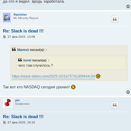
да это я видел. вродь заработала.
Stanislav
Mr. Minority Report
Re: Slack is dead !!!
С
27 фев 2025, 13:08
о
о
б
Marmot
писал(а):
↑
щ
е
н
borei
писал(а):
↑
и
е
чего там случилось ?
https://slack-status.com/2025-02/1b757d1d0f444c34
Так вот кто NASDAQ сегодня уронил!
pin
Графоман
Re: Slack is dead !!!
С
27 фев 2025, 18:10
о
о