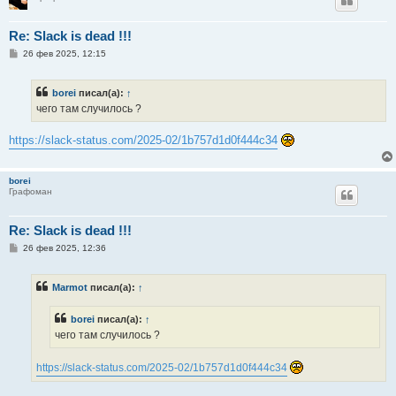
Re: Slack is dead !!!
С
26 фев 2025, 12:15
о
о
б
borei
писал(а):
↑
щ
е
чего там случилось ?
н
и
е
https://slack-status.com/2025-02/1b757d1d0f444c34
borei
Графоман
Re: Slack is dead !!!
С
26 фев 2025, 12:36
о
о
б
Marmot
писал(а):
↑
щ
е
н
borei
писал(а):
↑
и
е
чего там случилось ?
https://slack-status.com/2025-02/1b757d1d0f444c34