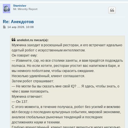
Stanislav
Mr. Minority Report
Re: Анекдотов
С
14 апр 2026, 10:08
о
о
б
anekdot.ru писал(а):
щ
е
Мужчина заходит в роскошный ресторан, и его встречает идеально
н
одетый робот с искусственным интеллектом.
и
е
Он говорит ему:
— Извините, сэр, но все столики заняты, и вам придётся подождать
полчаса. Но если хотите, ресторан угостит вас напитком в баре, и
мы немного поболтаем, чтобы скрасить ожидание.
Несколько удивлённый, клиент соглашается.
Затем робот спрашивает:
— Не могли бы вы сказать мне свой IQ? … Я здесь, чтобы знать, о
чём с вами поговорить.
Мужчина отвечает:
— Он 137.
С этого момента, в течение получаса, робот без усилий и вежливо
вёл беседу о последних культурных событиях, мировой экономике,
анализе глобальных рыночных тенденций и последних
достижениях науки и техники.
Глубоко впечатлённый, клиент решает вернуться через несколько