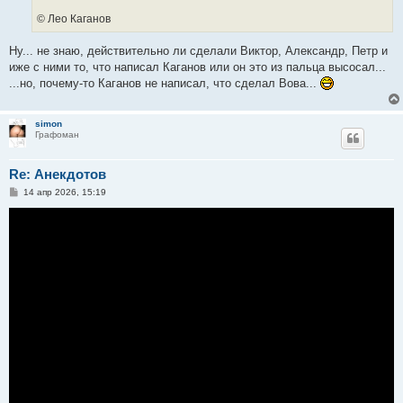
© Лео Каганов
Ну... не знаю, действительно ли сделали Виктор, Александр, Петр и
иже с ними то, что написал Каганов или он это из пальца высосал...
...но, почему-то Каганов не написал, что сделал Вова...
simon
Графоман
Re: Анекдотов
С
14 апр 2026, 15:19
о
о
б
щ
е
н
и
е