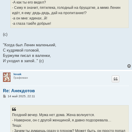
е
-А как ты его видел?
- Сижу я значит, пятилека, голодный на брущатке, а мимо Ленин
идёт, я ему: дядь-дядь, дай на пропитание!?
-а он мне: идинах...й!
-а глаза такИ́е добрые!
(с)
"Когда был Ленин маленький,
С кудрявой головой,
Буржуям писал в валенки,
И уходил в запой.." (с)
levak
Графоман
Re: Анекдотов
С
14 май 2025, 22:11
о
о
б
щ
е
Поздний вечер. Мужа нет дома. Жена волнуется.
н
- Наверное, он с другой женщиной, я давно подозревала…
и
е
Теща:
- Зачем ты думаешь сразу о плохом? Может быть, он просто попал