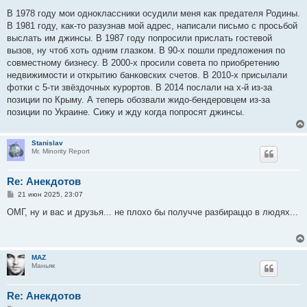
о
о
В 1978 году мои одноклассники осудили меня как предателя Родины.
б
В 1981 году, как-то разузнав мой адрес, написали письмо с просьбой
щ
е
выслать им джинсы. В 1987 году попросили прислать гостевой
н
вызов, ну чтоб хоть одним глазком. В 90-х пошли предложения по
и
е
совместному бизнесу. В 2000-х просили совета по приобретению
недвижимости и открытию банковских счетов. В 2010-х присылали
фотки с 5-ти звёздочных курортов. В 2014 послали на х-й из-за
позиции по Крыму. А теперь обозвали жидо-бeндеровцем из-за
позиции по Украине. Сижу и жду когда попросят джинсы.
Stanislav
Mr. Minority Report
Re: Анекдотов
С
21 июн 2025, 23:07
о
о
ОМГ, ну и вас и друзья... не плохо бы получче разбираццо в людях...
б
щ
е
н
и
MAZ
е
Маньяк
Re: Анекдотов