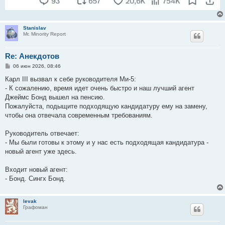
Stanislav
Mr. Minority Report
Re: Анекдотов
С
06 июн 2026, 08:46
о
о
Карл III вызвал к себе руководителя Ми-5:
б
- К сожалению, время идет очень быстро и наш лучший агент
щ
е
Джеймс Бонд вышел на пенсию.
н
Пожалуйста, подыщите подходящую кандидатуру ему на замену,
и
е
чтобы она отвечала современным требованиям.
Руководитель отвечает:
- Мы были готовы к этому и у нас есть подходящая кандидатура -
новый агент уже здесь.
Входит новый агент:
- Бонд. Сингх Бонд.
levak
Графоман