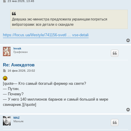
С
23 янв 2026, 13:46
о
о
б
щ
е
Девушка экс-министра предложила украинцам погреться
н
вибраторами: все детали о скандале
и
е
https://focus.ua/lifestyle/741156-svetl ... vse-detali
levak
Графоман
Re: Анекдотов
С
16 фев 2026, 23:02
о
о
б
[quote— Кто самый богатый фермер на свете?
щ
е
— Путин.
н
— Почему?
и
е
— У него 140 миллионов баранов и самый большой в мире
свинарник.][/quote]
MAZ
Маньяк