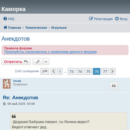
Каморка
FAQ
Регистрация
Вход
Главная
Тематические
Игрульки
Анекдотов
Правила форума
Пожалуйста, ознакомьтесь с правилами данного форума
Ответить
Страница
76
из
77
1
73
74
75
76
77
Пред.
След.
1142 сообщения
…
levak
Графоман
Re: Анекдотов
С
08 май 2025, 00:08
о
о
б
щ
е
-Дедушка! Бабушка говорит, ты Ленина видел?
н
Видел! отвечает дед.
и