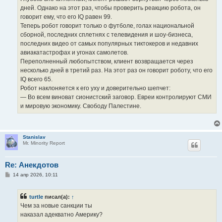
дней. Однако на этот раз, чтобы проверить реакцию робота, он
говорит ему, что его IQ равен 99.
Теперь робот говорит только о футболе, голах национальной
сборной, последних сплетнях с телевидения и шоу-бизнеса,
последних видео от самых популярных тиктокеров и недавних
авиакатастрофах и угонах самолетов.
Переполненный любопытством, клиент возвращается через
несколько дней в третий раз. На этот раз он говорит роботу, что его
IQ всего 65.
Робот наклоняется к его уху и доверительно шепчет:
— Во всем виноват сионистский заговор. Евреи контролируют СМИ
и мировую экономику. Свободу Палестине.
Stanislav
Mr. Minority Report
Re: Анекдотов
С
14 апр 2026, 10:11
о
о
б
turtle
писал(а):
↑
щ
е
Чем за новые санкции ты
н
наказал адекватно Америку?
и
е