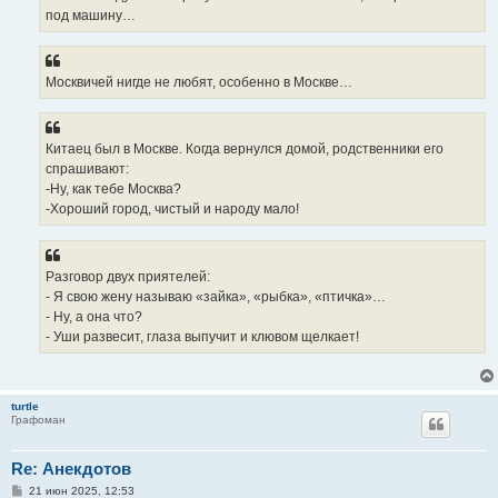
под машину…
Москвичей нигде не любят, особенно в Москве…
Китаец был в Москве. Когда вернулся домой, родственники его
спрашивают:
-Ну, как тебе Москва?
-Хороший город, чистый и народу мало!
Разговор двух приятелей:
- Я свою жену называю «зайка», «рыбка», «птичка»…
- Ну, а она что?
- Уши развесит, глаза выпучит и клювом щелкает!
turtle
Графоман
Re: Анекдотов
С
21 июн 2025, 12:53