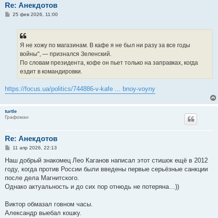
Re: Анекдотов
С
25 фев 2026, 11:00
о
о
б
щ
е
Я не хожу по магазинам. В кафе я не был ни разу за все годы
н
войны", — признался Зеленский.
и
е
По словам президента, кофе он пьет только на заправках, когда
ездит в командировки.
https://focus.ua/politics/744886-v-kafe ... bnoy-voyny
turtle
Графоман
Re: Анекдотов
С
11 апр 2026, 22:13
о
о
Наш добрый знакомец Лео Каганов написал этот стишок ещё в 2012
б
году, когда против России были введены первые серьёзные санкции
щ
е
после дела Магнитского.
н
Однако актуальность и до сих пор отнюдь не потеряна…))
и
е
Виктор обмазал говном часы.
Александр выебал кошку.