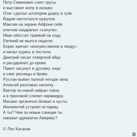
Петр Семенович снял трусы
и выставил жопу в окошко.
Олег сделал штопором дырку в губе.
Вадим наглотался шурупов.
Максим на экране Айфона себе
ключом нацарапал «zалупа».
Иван обоссал трамвай на ходу.
Евгений не мылся неделю.
Борис кричал «конгрессменов в пизду»
и начал курить в постели.
Дмитрий чесал отверткой яйцо
и расцарапал до крови.
Павел засунул в духовку лицо
и сжег ресницы и брови.
Руслан выбил палкой четыре окна.
Алексей разломал калитку.
Виктор по-новой набрал говна
и в прихожей слепил пирамидку.
Михаил органично блевал в кусты.
Иннокентий устроил истерику.
А ты? Чем за новые санкции ты
наказал адекватно Америку?
© Лео Каганов