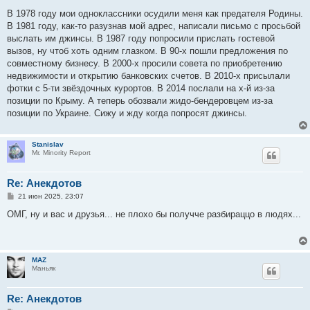
о
о
В 1978 году мои одноклассники осудили меня как предателя Родины.
б
В 1981 году, как-то разузнав мой адрес, написали письмо с просьбой
щ
е
выслать им джинсы. В 1987 году попросили прислать гостевой
н
вызов, ну чтоб хоть одним глазком. В 90-х пошли предложения по
и
е
совместному бизнесу. В 2000-х просили совета по приобретению
недвижимости и открытию банковских счетов. В 2010-х присылали
фотки с 5-ти звёздочных курортов. В 2014 послали на х-й из-за
позиции по Крыму. А теперь обозвали жидо-бeндеровцем из-за
позиции по Украине. Сижу и жду когда попросят джинсы.
Stanislav
Mr. Minority Report
Re: Анекдотов
С
21 июн 2025, 23:07
о
о
ОМГ, ну и вас и друзья... не плохо бы получче разбираццо в людях...
б
щ
е
н
и
MAZ
е
Маньяк
Re: Анекдотов