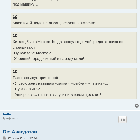
под машину…
Москвичей нигде не любят, особенно в Москве…
Китаец был в Москве. Когда вернулся домой, родственники его
спрашивают:
-Ну, как тебе Москва?
-Хороший город, чистый и народу мало!
Разговор двух приятелей:
- Я свою жену называю «зайка», «рыбка», «птичка»…
- Ну, а она что?
- Уши развесит, глаза выпучит и клювом щелкает!
turtle
Графоман
Re: Анекдотов
С
21 июн 2025, 12:53