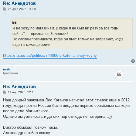
Re: Анекдотов
С
25 фев 2026, 11:00
о
о
б
щ
е
Я не хожу по магазинам. В кафе я не был ни разу за все годы
н
войны", — признался Зеленский.
и
е
По словам президента, кофе он пьет только на заправках, когда
ездит в командировки.
https://focus.ua/politics/744886-v-kafe ... bnoy-voyny
turtle
Графоман
Re: Анекдотов
С
11 апр 2026, 22:13
о
о
Наш добрый знакомец Лео Каганов написал этот стишок ещё в 2012
б
году, когда против России были введены первые серьёзные санкции
щ
е
после дела Магнитского.
н
Однако актуальность и до сих пор отнюдь не потеряна…))
и
е
Виктор обмазал говном часы.
Александр выебал кошку.