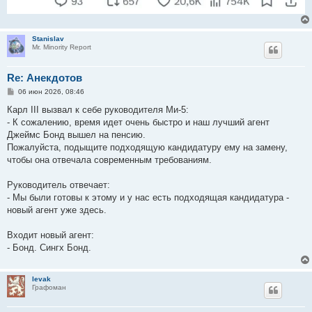
Stanislav
Mr. Minority Report
Re: Анекдотов
С
06 июн 2026, 08:46
о
о
Карл III вызвал к себе руководителя Ми-5:
б
- К сожалению, время идет очень быстро и наш лучший агент
щ
е
Джеймс Бонд вышел на пенсию.
н
Пожалуйста, подыщите подходящую кандидатуру ему на замену,
и
е
чтобы она отвечала современным требованиям.
Руководитель отвечает:
- Мы были готовы к этому и у нас есть подходящая кандидатура -
новый агент уже здесь.
Входит новый агент:
- Бонд. Сингх Бонд.
levak
Графоман