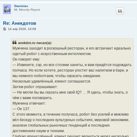
Stanislav
Mr. Minority Report
Re: Анекдотов
С
14 апр 2026, 10:08
о
о
б
anekdot.ru писал(а):
щ
е
Мужчина заходит в роскошный ресторан, и его встречает идеально
н
одетый робот с искусственным интеллектом.
и
е
Он говорит ему:
— Извините, сэр, но все столики заняты, и вам придётся подождать
полчаса. Но если хотите, ресторан угостит вас напитком в баре, и
мы немного поболтаем, чтобы скрасить ожидание.
Несколько удивлённый, клиент соглашается.
Затем робот спрашивает:
— Не могли бы вы сказать мне свой IQ? … Я здесь, чтобы знать, о
чём с вами поговорить.
Мужчина отвечает:
— Он 137.
С этого момента, в течение получаса, робот без усилий и вежливо
вёл беседу о последних культурных событиях, мировой экономике,
анализе глобальных рыночных тенденций и последних
достижениях науки и техники.
Глубоко впечатлённый, клиент решает вернуться через несколько