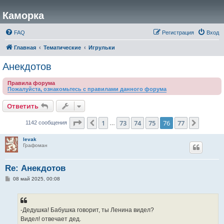
Каморка
FAQ
Регистрация
Вход
Главная
Тематические
Игрульки
Анекдотов
Правила форума
Пожалуйста, ознакомьтесь с правилами данного форума
Ответить
Страница
76
из
77
1
73
74
75
76
77
Пред.
След.
1142 сообщения
…
levak
Графоман
Re: Анекдотов
С
08 май 2025, 00:08
о
о
б
щ
е
-Дедушка! Бабушка говорит, ты Ленина видел?
н
Видел! отвечает дед.
и