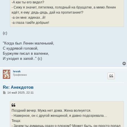
е
-А как ты его видел?
- Сижу я значит, пятилека, голодный на брущатке, а мимо Ленин
идёт, я ему: дядь-дядь, дай на пропитание!?
-а он мне: идинах...й!
-а глаза такИ́е добрые!
(с)
"Когда был Ленин маленький,
С кудрявой головой,
Буржуям писал в валенки,
И уходил в запой.." (с)
levak
Графоман
Re: Анекдотов
С
14 май 2025, 22:11
о
о
б
щ
е
Поздний вечер. Мужа нет дома. Жена волнуется.
н
- Наверное, он с другой женщиной, я давно подозревала…
и
е
Теща:
- Зачем ты думаешь сразу о плохом? Может быть, он просто попал