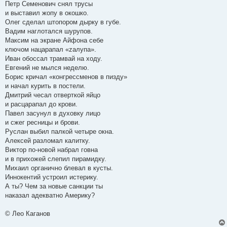
Петр Семенович снял трусы
и выставил жопу в окошко.
Олег сделал штопором дырку в губе.
Вадим наглотался шурупов.
Максим на экране Айфона себе
ключом нацарапал «zалупа».
Иван обоссал трамвай на ходу.
Евгений не мылся неделю.
Борис кричал «конгрессменов в пизду»
и начал курить в постели.
Дмитрий чесал отверткой яйцо
и расцарапал до крови.
Павел засунул в духовку лицо
и сжег ресницы и брови.
Руслан выбил палкой четыре окна.
Алексей разломал калитку.
Виктор по-новой набрал говна
и в прихожей слепил пирамидку.
Михаил органично блевал в кусты.
Иннокентий устроил истерику.
А ты? Чем за новые санкции ты
наказал адекватно Америку?
© Лео Каганов