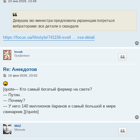
С
23 янв 2026, 13:46
о
о
б
щ
е
Девушка экс-министра предложила украинцам погреться
н
вибраторами: все детали о скандале
и
е
https://focus.ua/lifestyle/741156-svetl ... vse-detali
levak
Графоман
Re: Анекдотов
С
16 фев 2026, 23:02
о
о
б
[quote— Кто самый богатый фермер на свете?
щ
е
— Путин.
н
— Почему?
и
е
— У него 140 миллионов баранов и самый большой в мире
свинарник.][/quote]
MAZ
Маньяк