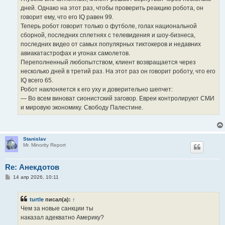
дней. Однако на этот раз, чтобы проверить реакцию робота, он
говорит ему, что его IQ равен 99.
Теперь робот говорит только о футболе, голах национальной
сборной, последних сплетнях с телевидения и шоу-бизнеса,
последних видео от самых популярных тиктокеров и недавних
авиакатастрофах и угонах самолетов.
Переполненный любопытством, клиент возвращается через
несколько дней в третий раз. На этот раз он говорит роботу, что его
IQ всего 65.
Робот наклоняется к его уху и доверительно шепчет:
— Во всем виноват сионистский заговор. Евреи контролируют СМИ
и мировую экономику. Свободу Палестине.
Stanislav
Mr. Minority Report
Re: Анекдотов
С
14 апр 2026, 10:11
о
о
б
turtle
писал(а):
↑
щ
е
Чем за новые санкции ты
н
наказал адекватно Америку?
и
е