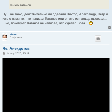
© Лео Каганов
Ну... не знаю, действительно ли сделали Виктор, Александр, Петр и
иже с ними то, что написал Каганов или он это из пальца высосал...
...но, почему-то Каганов не написал, что сделал Вова...
simon
Графоман
Re: Анекдотов
С
14 апр 2026, 15:19
о
о
б
щ
е
н
и
е