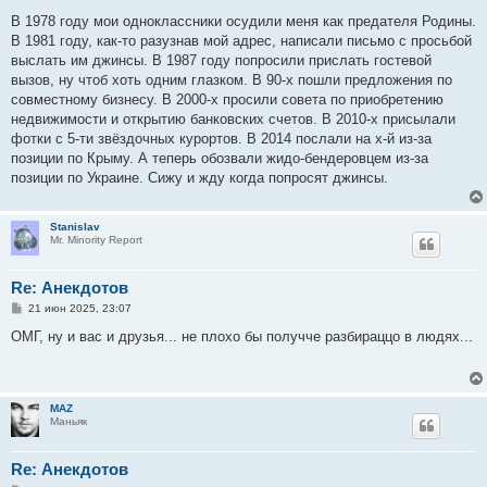
о
о
В 1978 году мои одноклассники осудили меня как предателя Родины.
б
В 1981 году, как-то разузнав мой адрес, написали письмо с просьбой
щ
е
выслать им джинсы. В 1987 году попросили прислать гостевой
н
вызов, ну чтоб хоть одним глазком. В 90-х пошли предложения по
и
е
совместному бизнесу. В 2000-х просили совета по приобретению
недвижимости и открытию банковских счетов. В 2010-х присылали
фотки с 5-ти звёздочных курортов. В 2014 послали на х-й из-за
позиции по Крыму. А теперь обозвали жидо-бeндеровцем из-за
позиции по Украине. Сижу и жду когда попросят джинсы.
Stanislav
Mr. Minority Report
Re: Анекдотов
С
21 июн 2025, 23:07
о
о
ОМГ, ну и вас и друзья... не плохо бы получче разбираццо в людях...
б
щ
е
н
и
MAZ
е
Маньяк
Re: Анекдотов