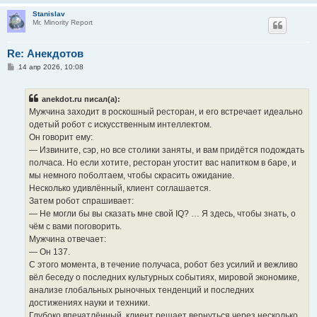
Stanislav
Mr. Minority Report
Re: Анекдотов
С
14 апр 2026, 10:08
о
о
б
anekdot.ru писал(а):
щ
е
Мужчина заходит в роскошный ресторан, и его встречает идеально
н
одетый робот с искусственным интеллектом.
и
е
Он говорит ему:
— Извините, сэр, но все столики заняты, и вам придётся подождать
полчаса. Но если хотите, ресторан угостит вас напитком в баре, и
мы немного поболтаем, чтобы скрасить ожидание.
Несколько удивлённый, клиент соглашается.
Затем робот спрашивает:
— Не могли бы вы сказать мне свой IQ? … Я здесь, чтобы знать, о
чём с вами поговорить.
Мужчина отвечает:
— Он 137.
С этого момента, в течение получаса, робот без усилий и вежливо
вёл беседу о последних культурных событиях, мировой экономике,
анализе глобальных рыночных тенденций и последних
достижениях науки и техники.
Глубоко впечатлённый, клиент решает вернуться через несколько