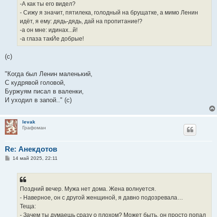
е
-А как ты его видел?
- Сижу я значит, пятилека, голодный на брущатке, а мимо Ленин
идёт, я ему: дядь-дядь, дай на пропитание!?
-а он мне: идинах...й!
-а глаза такИ́е добрые!
(с)
"Когда был Ленин маленький,
С кудрявой головой,
Буржуям писал в валенки,
И уходил в запой.." (с)
levak
Графоман
Re: Анекдотов
С
14 май 2025, 22:11
о
о
б
щ
е
Поздний вечер. Мужа нет дома. Жена волнуется.
н
- Наверное, он с другой женщиной, я давно подозревала…
и
е
Теща:
- Зачем ты думаешь сразу о плохом? Может быть, он просто попал