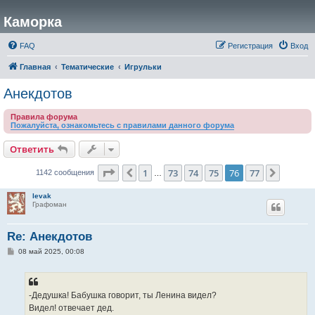
Каморка
FAQ
Регистрация
Вход
Главная
Тематические
Игрульки
Анекдотов
Правила форума
Пожалуйста, ознакомьтесь с правилами данного форума
Ответить
Страница
76
из
77
1
73
74
75
76
77
Пред.
След.
1142 сообщения
…
levak
Графоман
Re: Анекдотов
С
08 май 2025, 00:08
о
о
б
щ
е
-Дедушка! Бабушка говорит, ты Ленина видел?
н
Видел! отвечает дед.
и