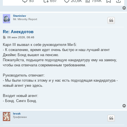
Stanislav
Mr. Minority Report
Re: Анекдотов
С
06 июн 2026, 08:46
о
о
Карл III вызвал к себе руководителя Ми-5:
б
- К сожалению, время идет очень быстро и наш лучший агент
щ
е
Джеймс Бонд вышел на пенсию.
н
Пожалуйста, подыщите подходящую кандидатуру ему на замену,
и
е
чтобы она отвечала современным требованиям.
Руководитель отвечает:
- Мы были готовы к этому и у нас есть подходящая кандидатура -
новый агент уже здесь.
Входит новый агент:
- Бонд. Сингх Бонд.
levak
Графоман