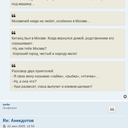
под машину…
Москвичей нигде не любят, особенно в Москве…
Китаец был в Москве. Когда вернулся домой, родственники его
спрашивают:
-Ну, как тебе Москва?
-Хороший город, чистый и народу мало!
Разговор двух приятелей:
- Я свою жену называю «зайка», «рыбка», «птичка»…
- Ну, а она что?
- Уши развесит, глаза выпучит и клювом щелкает!
turtle
Графоман
Re: Анекдотов
С
21 июн 2025, 12:53