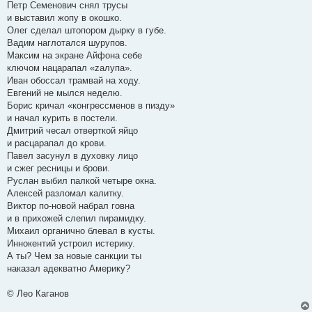
Петр Семенович снял трусы
и выставил жопу в окошко.
Олег сделал штопором дырку в губе.
Вадим наглотался шурупов.
Максим на экране Айфона себе
ключом нацарапал «zалупа».
Иван обоссал трамвай на ходу.
Евгений не мылся неделю.
Борис кричал «конгрессменов в пизду»
и начал курить в постели.
Дмитрий чесал отверткой яйцо
и расцарапал до крови.
Павел засунул в духовку лицо
и сжег ресницы и брови.
Руслан выбил палкой четыре окна.
Алексей разломал калитку.
Виктор по-новой набрал говна
и в прихожей слепил пирамидку.
Михаил органично блевал в кусты.
Иннокентий устроил истерику.
А ты? Чем за новые санкции ты
наказал адекватно Америку?
© Лео Каганов