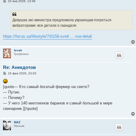
С
23 янв 2026, 13:46
о
о
б
щ
е
Девушка экс-министра предложила украинцам погреться
н
вибраторами: все детали о скандале
и
е
https://focus.ua/lifestyle/741156-svetl ... vse-detali
levak
Графоман
Re: Анекдотов
С
16 фев 2026, 23:02
о
о
б
[quote— Кто самый богатый фермер на свете?
щ
е
— Путин.
н
— Почему?
и
е
— У него 140 миллионов баранов и самый большой в мире
свинарник.][/quote]
MAZ
Маньяк