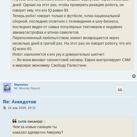
дней. Однако на этот раз, чтобы проверить реакцию робота, он
говорит ему, что его IQ равен 99.
Теперь робот говорит только о футболе, голах национальной
сборной, последних сплетнях с телевидения и шоу-бизнеса,
последних видео от самых популярных тиктокеров и недавних
авиакатастрофах и угонах самолетов.
Переполненный любопытством, клиент возвращается через
несколько дней в третий раз. На этот раз он говорит роботу, что его
IQ всего 65.
Робот наклоняется к его уху и доверительно шепчет:
— Во всем виноват сионистский заговор. Евреи контролируют СМИ
и мировую экономику. Свободу Палестине.
Stanislav
Mr. Minority Report
Re: Анекдотов
С
14 апр 2026, 10:11
о
о
б
turtle
писал(а):
↑
щ
е
Чем за новые санкции ты
н
наказал адекватно Америку?
и
е