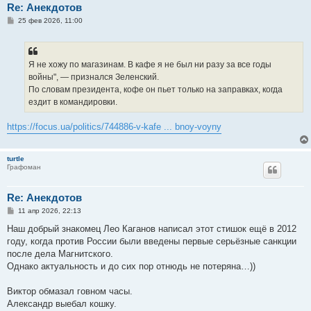
Re: Анекдотов
С
25 фев 2026, 11:00
о
о
б
щ
е
Я не хожу по магазинам. В кафе я не был ни разу за все годы
н
войны", — признался Зеленский.
и
е
По словам президента, кофе он пьет только на заправках, когда
ездит в командировки.
https://focus.ua/politics/744886-v-kafe ... bnoy-voyny
turtle
Графоман
Re: Анекдотов
С
11 апр 2026, 22:13
о
о
Наш добрый знакомец Лео Каганов написал этот стишок ещё в 2012
б
году, когда против России были введены первые серьёзные санкции
щ
е
после дела Магнитского.
н
Однако актуальность и до сих пор отнюдь не потеряна…))
и
е
Виктор обмазал говном часы.
Александр выебал кошку.