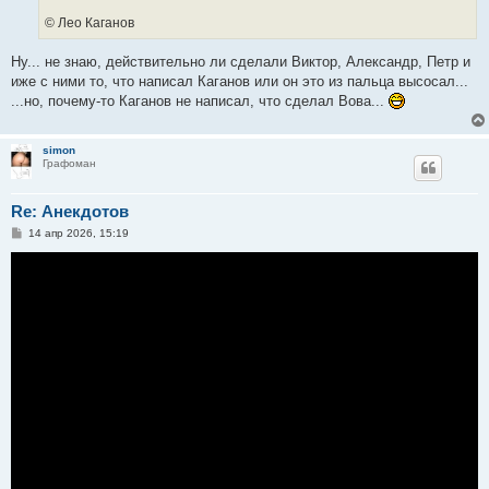
© Лео Каганов
Ну... не знаю, действительно ли сделали Виктор, Александр, Петр и
иже с ними то, что написал Каганов или он это из пальца высосал...
...но, почему-то Каганов не написал, что сделал Вова...
simon
Графоман
Re: Анекдотов
С
14 апр 2026, 15:19
о
о
б
щ
е
н
и
е