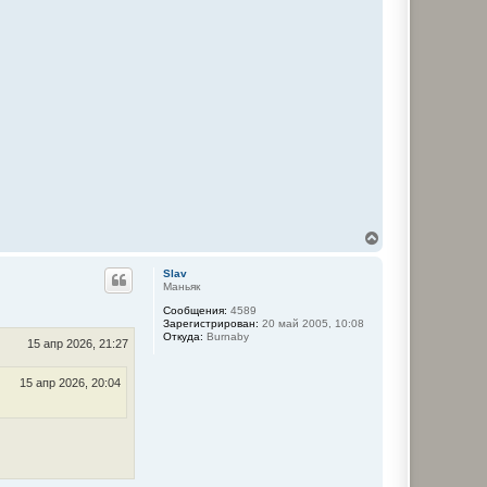
В
е
р
Slav
н
Маньяк
у
Сообщения:
4589
т
Зарегистрирован:
20 май 2005, 10:08
ь
Откуда:
Burnaby
с
15 апр 2026, 21:27
я
к
15 апр 2026, 20:04
н
а
ч
а
л
у