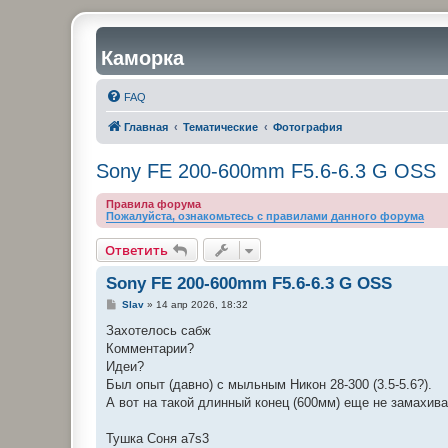
Каморка
FAQ
Главная
Тематические
Фотография
Sony FE 200-600mm F5.6-6.3 G OSS
Правила форума
Пожалуйста, ознакомьтесь с правилами данного форума
Ответить
Sony FE 200-600mm F5.6-6.3 G OSS
С
Slav
»
14 апр 2026, 18:32
о
о
Захотелось сабж
б
Комментарии?
щ
е
Идеи?
н
Был опыт (давно) с мыльным Никон 28-300 (3.5-5.6?).
и
е
А вот на такой длинный конец (600мм) еще не замахива
Тушка Соня а7s3