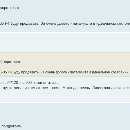
коротковат.
6-35 F4 буду продавать. За очень дорого - патамушта в идеальном состоя
) коротковат.
16-35 F4 буду продавать. За очень дорого - патамушта в идеальном состоянии.
еня 24/120. на 600 готов штатив...
, чуток легче и компактнее твоего. А так да, весчь. Линза она линза и е
 по-другому.