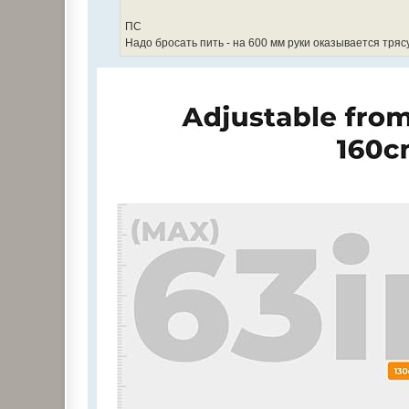
н
и
е
ПС
Надо бросать пить - на 600 мм руки оказывается трясу