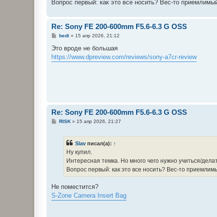
е
Вопрос первый: как это все носить? Вес-то приемлимый
н
и
е
Re: Sony FE 200-600mm F5.6-6.3 G OSS
С
bedi
»
15 апр 2026, 21:12
о
о
Это вроде не большая
б
https://www.dpreview.com/reviews/sony-a7cr-review
щ
е
н
и
е
Re: Sony FE 200-600mm F5.6-6.3 G OSS
С
RISK
»
15 апр 2026, 21:27
о
о
б
Slav
писал(а):
↑
щ
е
Ну купил.
н
Интересная темка. Но много чего нужно учиться/делат
и
е
Вопрос первый: как это все носить? Вес-то приемлимы
Не поместится?
S-Zone Camera Insert Bag