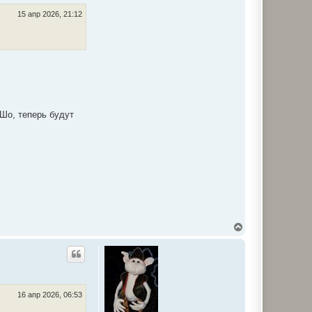
15 апр 2026, 21:12
 Шо, теперь будут
В
е
р
н
у
т
ь
с
16 апр 2026, 06:53
я