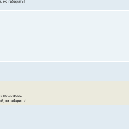
, но габариты!
ь по-другому.
й, но габариты!