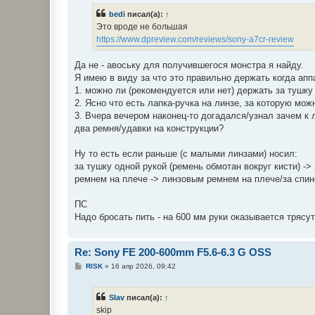
bedi
писал(а):
↑
Это вроде не большая
https://www.dpreview.com/reviews/sony-a7cr-review
Да не - авоську для получившегося монстра я найду.
Я имею в виду за что это правильно держать когда апп
1. можно ли (рекомендуется или нет) держать за тушку 
2. Ясно что есть лапка-ручка на линзе, за которую мож
3. Вчера вечером наконец-то догадался/узнал зачем к 
два ремня/удавки на конструкции?
Ну то есть если раньше (с малыми линзами) носил:
за тушку одной рукой (ремень обмотан вокруг кисти) ->
ремнем на плече -> линзовым ремнем на плече/за спин
ПС
Надо бросать пить - на 600 мм руки оказывается трясут
Re: Sony FE 200-600mm F5.6-6.3 G OSS
С
RISK
»
16 апр 2026, 09:42
о
о
б
Slav
писал(а):
↑
щ
е
skip