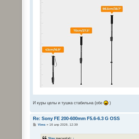
И куры целы и тушка стабильна (обе
)
Re: Sony FE 200-600mm F5.6-6.3 G OSS
С
Vims
»
16 апр 2026, 12:39
о
о
б
Slav
писал(а):
↑