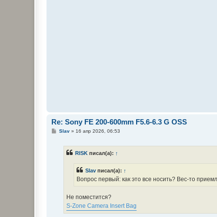
Re: Sony FE 200-600mm F5.6-6.3 G OSS
С
Slav
»
16 апр 2026, 06:53
о
о
б
RISK
писал(а):
↑
щ
е
н
Slav
писал(а):
↑
и
е
Вопрос первый: как это все носить? Вес-то прием
Не поместится?
S-Zone Camera Insert Bag