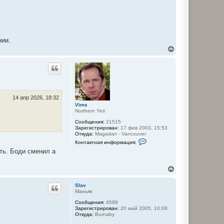
нии.
В
е
р
н
у
т
ь
с
14 апр 2026, 18:32
я
Vims
Northern Yeti
к
н
Сообщения:
21515
а
Зарегистрирован:
17 фев 2003, 15:53
ч
Откуда:
Magadan - Vancouver
а
К
Контактная информация:
о
л
сть. Боди сменил а
н
у
т
а
В
к
е
т
н
р
Slav
а
н
Маньяк
я
у
и
Сообщения:
4589
т
н
Зарегистрирован:
20 май 2005, 10:08
ь
ф
Откуда:
Burnaby
с
о
р