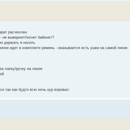
арат расчехлен:
- не вывернет/погнет байонет?
но держать и носить
линзе идет в комплекте ремень - оказывается есть ушки на самой линзе.
 за лапку/ручку на линзе
ой
ся так как будто всю ночь кур воровал.