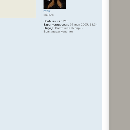
к
н
а
RISK
ч
Маньяк
а
л
Сообщения:
2215
Зарегистрирован:
07 июн 2005, 18:34
у
Откуда:
Восточная Сибирь -
Британская Колония