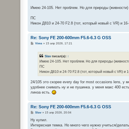
Имею 24-105. Нет проблем. Но для природы (живности) 
ПС
Никон Д810 и 24-70 F2.8 (тот, который новый с VR) и 1
Re: Sony FE 200-600mm F5.6-6.3 G OSS
С
Vims
»
15 апр 2026, 17:21
о
о
б
Slav
писал(а):
↑
щ
е
Имею 24-105. Нет проблем. Но для природы (живности
н
ПС
и
е
Никон Д810 и 24-70 F2.8 (тот, который новый с VR) и 
24/105 это скорее every day for most occasions lens, у м
удобнее снимать ну и не пушинка. у меня макс 400 есть
линза есть.
Re: Sony FE 200-600mm F5.6-6.3 G OSS
С
Slav
»
15 апр 2026, 20:04
о
о
Ну купил.
б
Интересная темка. Но много чего нужно учиться/делать
щ