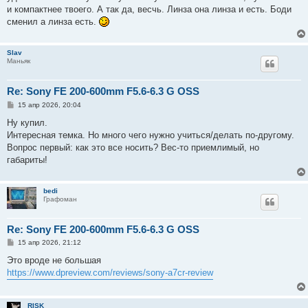
и компактнее твоего. А так да, весчь. Линза она линза и есть. Боди
сменил а линза есть.
Slav
Маньяк
Re: Sony FE 200-600mm F5.6-6.3 G OSS
С
15 апр 2026, 20:04
о
о
Ну купил.
б
Интересная темка. Но много чего нужно учиться/делать по-другому.
щ
е
Вопрос первый: как это все носить? Вес-то приемлимый, но
н
габариты!
и
е
bedi
Графоман
Re: Sony FE 200-600mm F5.6-6.3 G OSS
С
15 апр 2026, 21:12
о
о
Это вроде не большая
б
https://www.dpreview.com/reviews/sony-a7cr-review
щ
е
н
и
RISK
е