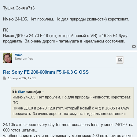
Тушка Соня а7s3
Имею 24-105. Нет проблем. Но для природы (живности) коротковат.
ПС
Никон Д810 и 24-70 F2.8 (тот, который новый с VR) и 16-35 F4 буду
продавать. За очень дорого - патамушта в идеальном состоянии.
Vims
Northern Yeti
Re: Sony FE 200-600mm F5.6-6.3 G OSS
С
15 апр 2026, 17:21
о
о
б
Slav
писал(а):
↑
щ
е
Имею 24-105. Нет проблем. Но для природы (живности) коротковат.
н
ПС
и
е
Никон Д810 и 24-70 F2.8 (тот, который новый с VR) и 16-35 F4 буду
продавать. За очень дорого - патамушта в идеальном состоянии.
24/105 это скорее every day for most occasions lens, у меня 24/120. на
600 готов штатив...
удобнее снимать ну и не пушинка. у меня макс 400 есть, чуток легче