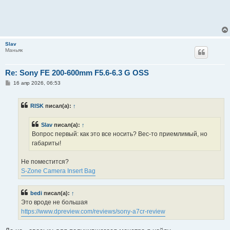
Slav
Маньяк
Re: Sony FE 200-600mm F5.6-6.3 G OSS
С
16 апр 2026, 06:53
о
о
б
RISK
писал(а):
↑
щ
е
н
Slav
писал(а):
↑
и
е
Вопрос первый: как это все носить? Вес-то приемлимый, но
габариты!
Не поместится?
S-Zone Camera Insert Bag
bedi
писал(а):
↑
Это вроде не большая
https://www.dpreview.com/reviews/sony-a7cr-review