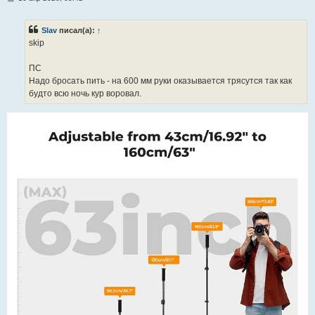
о
о
б
Slav
писал(а):
↑
щ
е
skip
н
и
е
ПС
Надо бросать пить - на 600 мм руки оказывается трясутся так как
будто всю ночь кур воровал.