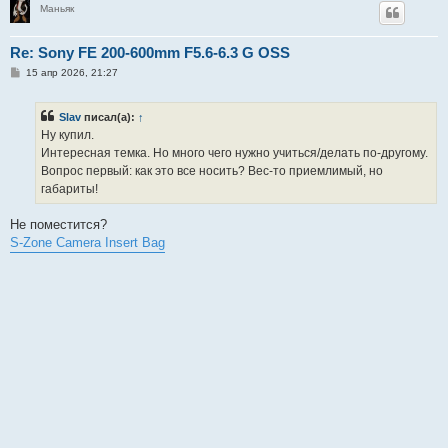
Маньяк
Re: Sony FE 200-600mm F5.6-6.3 G OSS
С
15 апр 2026, 21:27
о
о
б
Slav
писал(а):
↑
щ
е
Ну купил.
н
Интересная темка. Но много чего нужно учиться/делать по-другому.
и
е
Вопрос первый: как это все носить? Вес-то приемлимый, но
габариты!
Не поместится?
S-Zone Camera Insert Bag