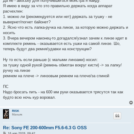
Да не - авоську для получившегося монстра я найду.
Я имею в виду за что это правильно держать когда аппарат
расчехлен:
1. можно ли (рекомендуется или нет) держать за тушку - не
вывернет/погнет байонет?
2. Ясно что есть лапка-ручка на линзе, за которую можно держать и
носить
3. Вчера вечером наконец-то догадался/узнал зачем к линзе идет в
комплекте ремень - оказывается есть ушки на самой линзе. Шо,
теперь будут два ремня/удавки на конструкции?
Ну то есть если раньше (с малыми линзами) носил:
за тушку одной рукой (ремень обмотан вокруг кисти) -> за лапку/
ручку на линзе
ремнем на плече -> линзовым ремнем на плече/за спиной
ПС
Надо бросать пить - на 600 мм руки оказывается трясутся так как
будто всю ночь кур воровал.
RISK
Маньяк
Re: Sony FE 200-600mm F5.6-6.3 G OSS
С
16 апр 2026, 09:42