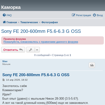
Каморка
FAQ
Регистрация
Вход
Главная
Тематические
Фотография
Sony FE 200-600mm F5.6-6.3 G OSS
Правила форума
Пожалуйста, ознакомьтесь с правилами данного форума
Ответить
8 сообщений • Страница
1
из
1
Slav
Маньяк
Sony FE 200-600mm F5.6-6.3 G OSS
С
14 апр 2026, 18:32
о
о
Захотелось сабж
б
Комментарии?
щ
е
Идеи?
н
Был опыт (давно) с мыльным Никон 28-300 (3.5-5.6?).
и
е
А вот на такой длинный конец (600мм) еще не замахивался.