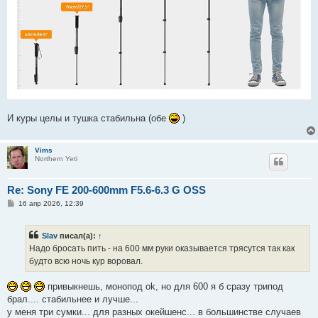
И куры целы и тушка стабильна (обе
)
Vims
Northern Yeti
Re: Sony FE 200-600mm F5.6-6.3 G OSS
С
16 апр 2026, 12:39
о
о
б
Slav
писал(а):
↑
щ
е
Надо бросать пить - на 600 мм руки оказывается трясутся так как
н
будто всю ночь кур воровал.
и
е
привыкнешь, монопод ok, но для 600 я б сразу трипод
брал.... стабильнее и лучше...
у меня три сумки... для разных окейшенс... в большинстве случаев