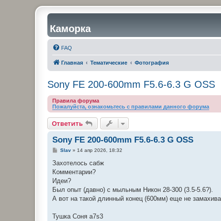
Каморка
FAQ
Главная
Тематические
Фотография
Sony FE 200-600mm F5.6-6.3 G OSS
Правила форума
Пожалуйста, ознакомьтесь с правилами данного форума
Ответить
Sony FE 200-600mm F5.6-6.3 G OSS
С
Slav
»
14 апр 2026, 18:32
о
о
Захотелось сабж
б
Комментарии?
щ
е
Идеи?
н
Был опыт (давно) с мыльным Никон 28-300 (3.5-5.6?).
и
е
А вот на такой длинный конец (600мм) еще не замахива
Тушка Соня а7s3