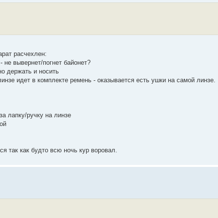
арат расчехлен:
- не вывернет/погнет байонет?
но держать и носить
линзе идет в комплекте ремень - оказывается есть ушки на самой линзе.
 за лапку/ручку на линзе
ой
ся так как будто всю ночь кур воровал.