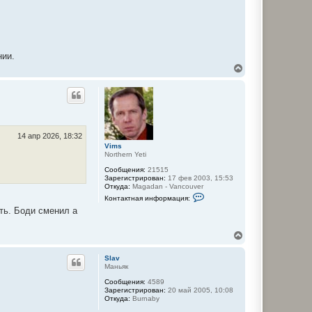
нии.
В
е
р
н
у
т
ь
с
14 апр 2026, 18:32
я
Vims
Northern Yeti
к
н
Сообщения:
21515
а
Зарегистрирован:
17 фев 2003, 15:53
ч
Откуда:
Magadan - Vancouver
а
К
Контактная информация:
о
л
сть. Боди сменил а
н
у
т
а
В
к
е
т
н
р
Slav
а
н
Маньяк
я
у
и
Сообщения:
4589
т
н
Зарегистрирован:
20 май 2005, 10:08
ь
ф
Откуда:
Burnaby
с
о
р