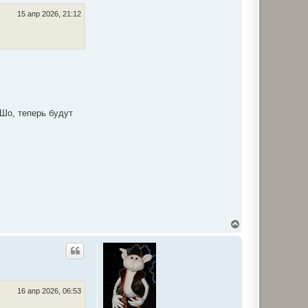
15 апр 2026, 21:12
 Шо, теперь будут
В
е
р
н
у
т
ь
с
16 апр 2026, 06:53
я