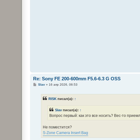
Re: Sony FE 200-600mm F5.6-6.3 G OSS
С
Slav
»
16 апр 2026, 06:53
о
о
б
RISK
писал(а):
↑
щ
е
н
Slav
писал(а):
↑
и
е
Вопрос первый: как это все носить? Вес-то прием
Не поместится?
S-Zone Camera Insert Bag