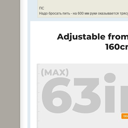
н
и
е
ПС
Надо бросать пить - на 600 мм руки оказывается трясу