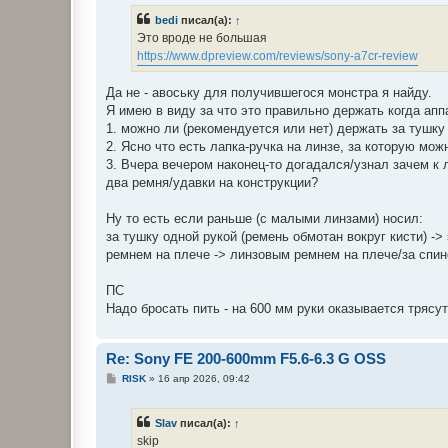
bedi
писал(а):
↑
Это вроде не большая
https://www.dpreview.com/reviews/sony-a7cr-review
Да не - авоську для получившегося монстра я найду.
Я имею в виду за что это правильно держать когда апп
1. можно ли (рекомендуется или нет) держать за тушку 
2. Ясно что есть лапка-ручка на линзе, за которую мож
3. Вчера вечером наконец-то догадался/узнал зачем к 
два ремня/удавки на конструкции?
Ну то есть если раньше (с малыми линзами) носил:
за тушку одной рукой (ремень обмотан вокруг кисти) ->
ремнем на плече -> линзовым ремнем на плече/за спин
ПС
Надо бросать пить - на 600 мм руки оказывается трясут
Re: Sony FE 200-600mm F5.6-6.3 G OSS
С
RISK
»
16 апр 2026, 09:42
о
о
б
Slav
писал(а):
↑
щ
е
skip