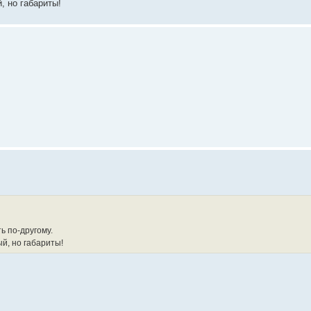
, но габариты!
ь по-другому.
й, но габариты!