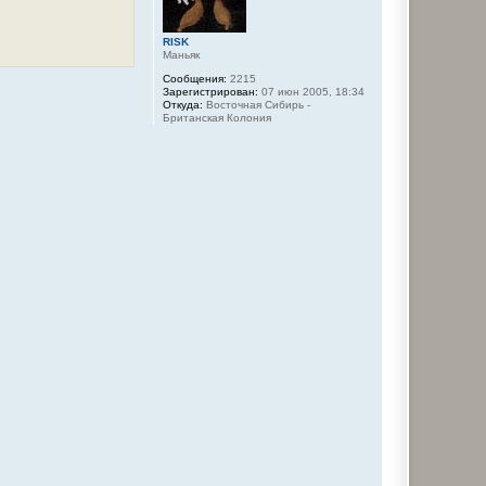
к
н
а
RISK
ч
Маньяк
а
л
Сообщения:
2215
Зарегистрирован:
07 июн 2005, 18:34
у
Откуда:
Восточная Сибирь -
Британская Колония