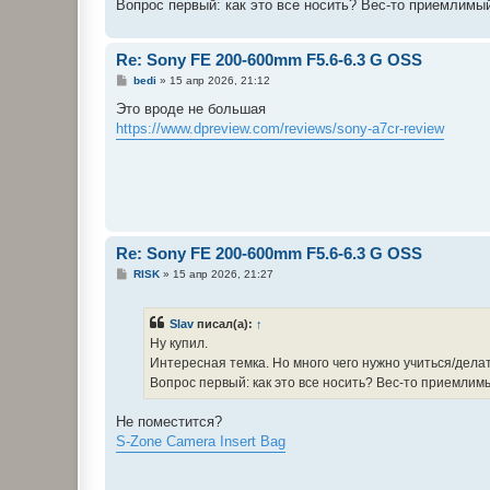
е
Вопрос первый: как это все носить? Вес-то приемлимый
н
и
е
Re: Sony FE 200-600mm F5.6-6.3 G OSS
С
bedi
»
15 апр 2026, 21:12
о
о
Это вроде не большая
б
https://www.dpreview.com/reviews/sony-a7cr-review
щ
е
н
и
е
Re: Sony FE 200-600mm F5.6-6.3 G OSS
С
RISK
»
15 апр 2026, 21:27
о
о
б
Slav
писал(а):
↑
щ
е
Ну купил.
н
Интересная темка. Но много чего нужно учиться/делат
и
е
Вопрос первый: как это все носить? Вес-то приемлимы
Не поместится?
S-Zone Camera Insert Bag