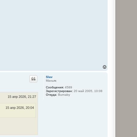
В
е
р
Slav
н
Маньяк
у
Сообщения:
4589
т
Зарегистрирован:
20 май 2005, 10:08
ь
Откуда:
Burnaby
с
15 апр 2026, 21:27
я
к
15 апр 2026, 20:04
н
а
ч
а
л
у