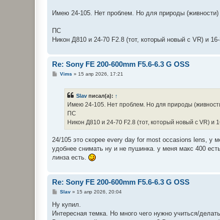
Имею 24-105. Нет проблем. Но для природы (живности) 
ПС
Никон Д810 и 24-70 F2.8 (тот, который новый с VR) и 1
Re: Sony FE 200-600mm F5.6-6.3 G OSS
С
Vims
»
15 апр 2026, 17:21
о
о
б
Slav
писал(а):
↑
щ
е
Имею 24-105. Нет проблем. Но для природы (живности
н
ПС
и
е
Никон Д810 и 24-70 F2.8 (тот, который новый с VR) и 
24/105 это скорее every day for most occasions lens, у м
удобнее снимать ну и не пушинка. у меня макс 400 есть
линза есть.
Re: Sony FE 200-600mm F5.6-6.3 G OSS
С
Slav
»
15 апр 2026, 20:04
о
о
Ну купил.
б
Интересная темка. Но много чего нужно учиться/делать
щ