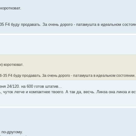
коротковат.
6-35 F4 буду продавать. За очень дорого - патамушта в идеальном состоя
) коротковат.
16-35 F4 буду продавать. За очень дорого - патамушта в идеальном состоянии.
еня 24/120. на 600 готов штатив...
, чуток легче и компактнее твоего. А так да, весчь. Линза она линза и е
 по-другому.