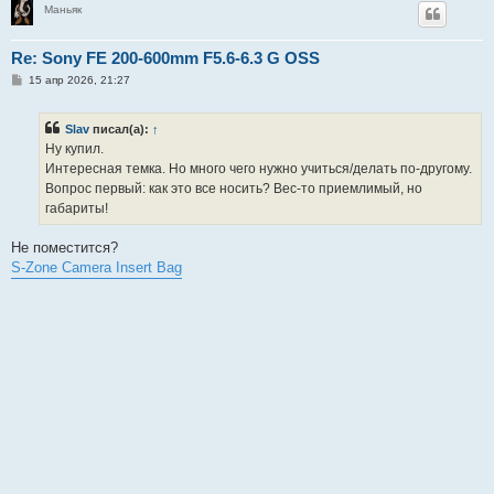
Маньяк
Re: Sony FE 200-600mm F5.6-6.3 G OSS
С
15 апр 2026, 21:27
о
о
б
Slav
писал(а):
↑
щ
е
Ну купил.
н
Интересная темка. Но много чего нужно учиться/делать по-другому.
и
е
Вопрос первый: как это все носить? Вес-то приемлимый, но
габариты!
Не поместится?
S-Zone Camera Insert Bag