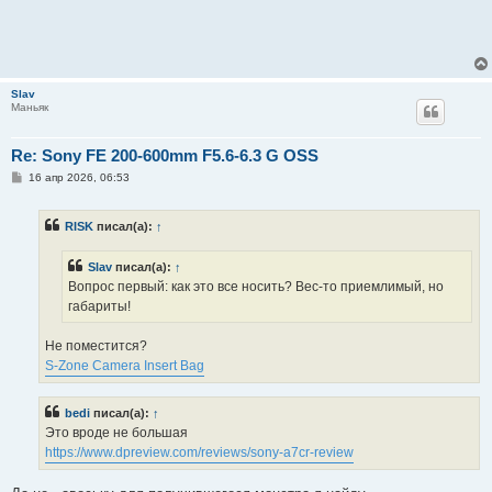
Slav
Маньяк
Re: Sony FE 200-600mm F5.6-6.3 G OSS
С
16 апр 2026, 06:53
о
о
б
RISK
писал(а):
↑
щ
е
н
Slav
писал(а):
↑
и
е
Вопрос первый: как это все носить? Вес-то приемлимый, но
габариты!
Не поместится?
S-Zone Camera Insert Bag
bedi
писал(а):
↑
Это вроде не большая
https://www.dpreview.com/reviews/sony-a7cr-review