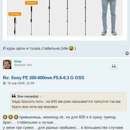
И куры целы и тушка стабильна (обе
)
Vims
Northern Yeti
Re: Sony FE 200-600mm F5.6-6.3 G OSS
С
16 апр 2026, 12:39
о
о
б
Slav
писал(а):
↑
щ
е
Надо бросать пить - на 600 мм руки оказывается трясутся так как
н
будто всю ночь кур воровал.
и
е
привыкнешь, монопод ok, но для 600 я б сразу трипод
брал.... стабильнее и лучше...
у меня три сумки... для разных окейшенс... в большинстве случаев