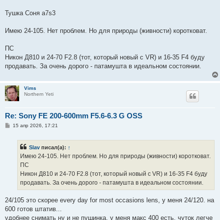
Тушка Соня а7s3
Имею 24-105. Нет проблем. Но для природы (живности) коротковат.
ПС
Никон Д810 и 24-70 F2.8 (тот, который новый с VR) и 16-35 F4 буду
продавать. За очень дорого - патамушта в идеальном состоянии.
Vims
Northern Yeti
Re: Sony FE 200-600mm F5.6-6.3 G OSS
С
15 апр 2026, 17:21
о
о
б
Slav
писал(а):
↑
щ
е
Имею 24-105. Нет проблем. Но для природы (живности) коротковат.
н
ПС
и
е
Никон Д810 и 24-70 F2.8 (тот, который новый с VR) и 16-35 F4 буду
продавать. За очень дорого - патамушта в идеальном состоянии.
24/105 это скорее every day for most occasions lens, у меня 24/120. на
600 готов штатив...
удобнее снимать ну и не пушинка. у меня макс 400 есть, чуток легче