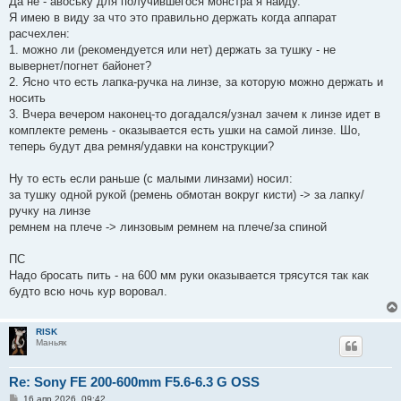
Да не - авоську для получившегося монстра я найду.
Я имею в виду за что это правильно держать когда аппарат
расчехлен:
1. можно ли (рекомендуется или нет) держать за тушку - не
вывернет/погнет байонет?
2. Ясно что есть лапка-ручка на линзе, за которую можно держать и
носить
3. Вчера вечером наконец-то догадался/узнал зачем к линзе идет в
комплекте ремень - оказывается есть ушки на самой линзе. Шо,
теперь будут два ремня/удавки на конструкции?
Ну то есть если раньше (с малыми линзами) носил:
за тушку одной рукой (ремень обмотан вокруг кисти) -> за лапку/
ручку на линзе
ремнем на плече -> линзовым ремнем на плече/за спиной
ПС
Надо бросать пить - на 600 мм руки оказывается трясутся так как
будто всю ночь кур воровал.
RISK
Маньяк
Re: Sony FE 200-600mm F5.6-6.3 G OSS
С
16 апр 2026, 09:42