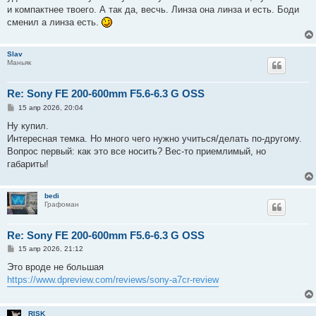
и компактнее твоего. А так да, весчь. Линза она линза и есть. Боди
сменил а линза есть.
Slav
Маньяк
Re: Sony FE 200-600mm F5.6-6.3 G OSS
С
15 апр 2026, 20:04
о
о
Ну купил.
б
Интересная темка. Но много чего нужно учиться/делать по-другому.
щ
е
Вопрос первый: как это все носить? Вес-то приемлимый, но
н
габариты!
и
е
bedi
Графоман
Re: Sony FE 200-600mm F5.6-6.3 G OSS
С
15 апр 2026, 21:12
о
о
Это вроде не большая
б
https://www.dpreview.com/reviews/sony-a7cr-review
щ
е
н
и
RISK
е