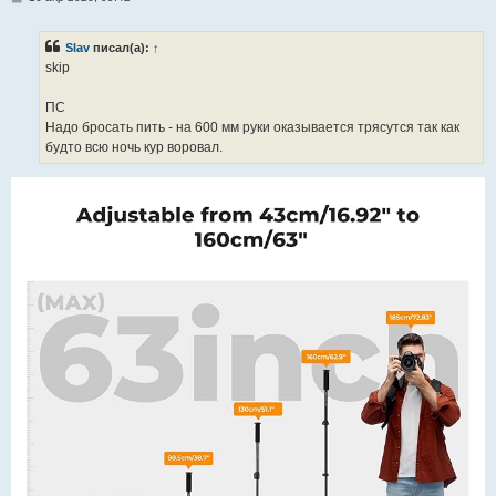
о
о
б
Slav
писал(а):
↑
щ
е
skip
н
и
е
ПС
Надо бросать пить - на 600 мм руки оказывается трясутся так как
будто всю ночь кур воровал.