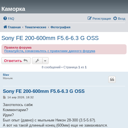
Каморка
FAQ
Регистрация
Вход
Главная
Тематические
Фотография
Sony FE 200-600mm F5.6-6.3 G OSS
Правила форума
Пожалуйста, ознакомьтесь с правилами данного форума
Ответить
8 сообщений • Страница
1
из
1
Slav
Маньяк
Sony FE 200-600mm F5.6-6.3 G OSS
С
14 апр 2026, 18:32
о
о
Захотелось сабж
б
Комментарии?
щ
е
Идеи?
н
Был опыт (давно) с мыльным Никон 28-300 (3.5-5.6?).
и
е
А вот на такой длинный конец (600мм) еще не замахивался.