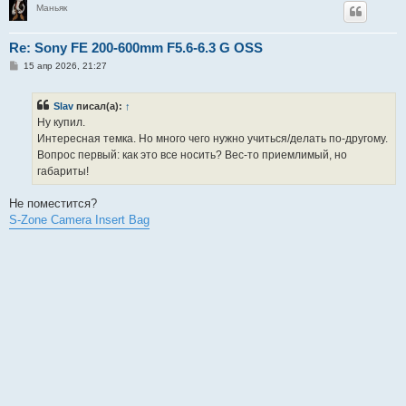
Маньяк
Re: Sony FE 200-600mm F5.6-6.3 G OSS
С
15 апр 2026, 21:27
о
о
б
Slav
писал(а):
↑
щ
е
Ну купил.
н
Интересная темка. Но много чего нужно учиться/делать по-другому.
и
е
Вопрос первый: как это все носить? Вес-то приемлимый, но
габариты!
Не поместится?
S-Zone Camera Insert Bag