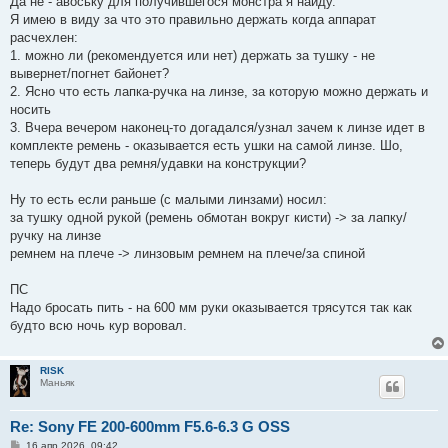
Да не - авоську для получившегося монстра я найду.
Я имею в виду за что это правильно держать когда аппарат
расчехлен:
1. можно ли (рекомендуется или нет) держать за тушку - не
вывернет/погнет байонет?
2. Ясно что есть лапка-ручка на линзе, за которую можно держать и
носить
3. Вчера вечером наконец-то догадался/узнал зачем к линзе идет в
комплекте ремень - оказывается есть ушки на самой линзе. Шо,
теперь будут два ремня/удавки на конструкции?
Ну то есть если раньше (с малыми линзами) носил:
за тушку одной рукой (ремень обмотан вокруг кисти) -> за лапку/
ручку на линзе
ремнем на плече -> линзовым ремнем на плече/за спиной
ПС
Надо бросать пить - на 600 мм руки оказывается трясутся так как
будто всю ночь кур воровал.
RISK
Маньяк
Re: Sony FE 200-600mm F5.6-6.3 G OSS
С
16 апр 2026, 09:42