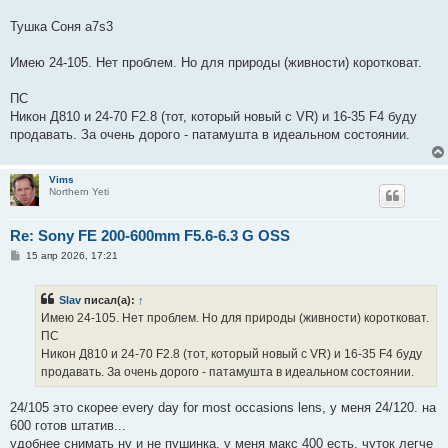
Тушка Соня а7s3
Имею 24-105. Нет проблем. Но для природы (живности) коротковат.
ПС
Никон Д810 и 24-70 F2.8 (тот, который новый с VR) и 16-35 F4 буду
продавать. За очень дорого - патамушта в идеальном состоянии.
Vims
Northern Yeti
Re: Sony FE 200-600mm F5.6-6.3 G OSS
С
15 апр 2026, 17:21
о
о
б
Slav
писал(а):
↑
щ
е
Имею 24-105. Нет проблем. Но для природы (живности) коротковат.
н
ПС
и
е
Никон Д810 и 24-70 F2.8 (тот, который новый с VR) и 16-35 F4 буду
продавать. За очень дорого - патамушта в идеальном состоянии.
24/105 это скорее every day for most occasions lens, у меня 24/120. на
600 готов штатив...
удобнее снимать ну и не пушинка. у меня макс 400 есть, чуток легче