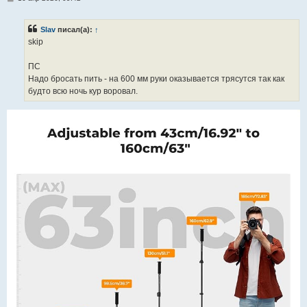
о
о
б
Slav
писал(а):
↑
щ
е
skip
н
и
е
ПС
Надо бросать пить - на 600 мм руки оказывается трясутся так как
будто всю ночь кур воровал.