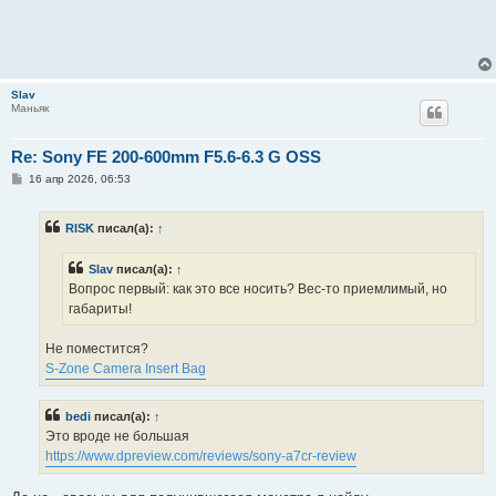
Slav
Маньяк
Re: Sony FE 200-600mm F5.6-6.3 G OSS
С
16 апр 2026, 06:53
о
о
б
RISK
писал(а):
↑
щ
е
н
Slav
писал(а):
↑
и
е
Вопрос первый: как это все носить? Вес-то приемлимый, но
габариты!
Не поместится?
S-Zone Camera Insert Bag
bedi
писал(а):
↑
Это вроде не большая
https://www.dpreview.com/reviews/sony-a7cr-review