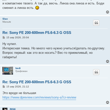
и компактнее твоего. А так да, весчь. Линза она линза и есть. Боди
сменил а линза есть.
Slav
Маньяк
Re: Sony FE 200-600mm F5.6-6.3 G OSS
С
15 апр 2026, 20:04
о
о
Ну купил.
б
Интересная темка. Но много чего нужно учиться/делать по-другому.
щ
е
Вопрос первый: как это все носить? Вес-то приемлимый, но
н
габариты!
и
е
bedi
Графоман
Re: Sony FE 200-600mm F5.6-6.3 G OSS
С
15 апр 2026, 21:12
о
о
Это вроде не большая
б
https://www.dpreview.com/reviews/sony-a7cr-review
щ
е
н
и
RISK
е