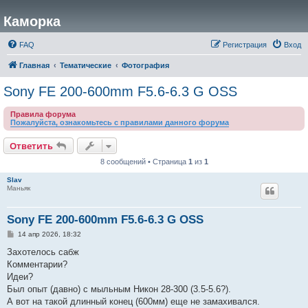
Каморка
FAQ
Регистрация
Вход
Главная
Тематические
Фотография
Sony FE 200-600mm F5.6-6.3 G OSS
Правила форума
Пожалуйста, ознакомьтесь с правилами данного форума
Ответить
8 сообщений • Страница
1
из
1
Slav
Маньяк
Sony FE 200-600mm F5.6-6.3 G OSS
С
14 апр 2026, 18:32
о
о
Захотелось сабж
б
Комментарии?
щ
е
Идеи?
н
Был опыт (давно) с мыльным Никон 28-300 (3.5-5.6?).
и
е
А вот на такой длинный конец (600мм) еще не замахивался.