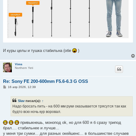
И куры целы и тушка стабильна (обе
)
Vims
Northern Yeti
Re: Sony FE 200-600mm F5.6-6.3 G OSS
С
16 апр 2026, 12:39
о
о
б
Slav
писал(а):
↑
щ
е
Надо бросать пить - на 600 мм руки оказывается трясутся так как
н
будто всю ночь кур воровал.
и
е
привыкнешь, монопод ok, но для 600 я б сразу трипод
брал.... стабильнее и лучше...
у меня три сумки... для разных окейшенс... в большинстве случаев