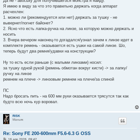
Да не - авоську для получившегося монстра я найду.
Я имею в виду за что это правильно держать когда аппарат
расчехлен:
1. можно ли (рекомендуется или нет) держать за тушку - не
вывернет/погнет байонет?
2. Ясно что есть лапка-ручка на линзе, за которую можно держать и
носить
3. Вчера вечером наконец-то догадался/узнал зачем к линзе идет в
комплекте ремень - оказывается есть ушки на самой линзе. Шо,
теперь будут два ремня/удавки на конструкции?
Ну то есть если раньше (с малыми линзами) носил:
за тушку одной рукой (ремень обмотан вокруг кисти) -> за лапку/
ручку на линзе
ремнем на плече -> линзовым ремнем на плече/за спиной
ПС
Надо бросать пить - на 600 мм руки оказывается трясутся так как
будто всю ночь кур воровал.
RISK
Маньяк
Re: Sony FE 200-600mm F5.6-6.3 G OSS
С
16 апр 2026, 09:42