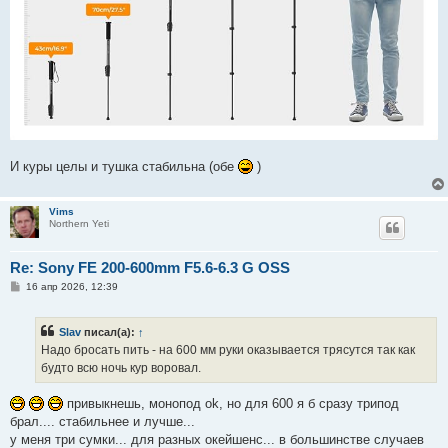
И куры целы и тушка стабильна (обе
)
Vims
Northern Yeti
Re: Sony FE 200-600mm F5.6-6.3 G OSS
С
16 апр 2026, 12:39
о
о
б
Slav
писал(а):
↑
щ
е
Надо бросать пить - на 600 мм руки оказывается трясутся так как
н
будто всю ночь кур воровал.
и
е
привыкнешь, монопод ok, но для 600 я б сразу трипод
брал.... стабильнее и лучше...
у меня три сумки... для разных окейшенс... в большинстве случаев