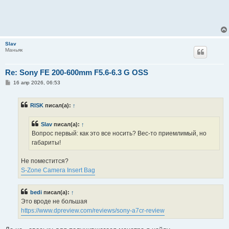
Slav
Маньяк
Re: Sony FE 200-600mm F5.6-6.3 G OSS
С
16 апр 2026, 06:53
о
о
б
RISK
писал(а):
↑
щ
е
н
Slav
писал(а):
↑
и
е
Вопрос первый: как это все носить? Вес-то приемлимый, но
габариты!
Не поместится?
S-Zone Camera Insert Bag
bedi
писал(а):
↑
Это вроде не большая
https://www.dpreview.com/reviews/sony-a7cr-review