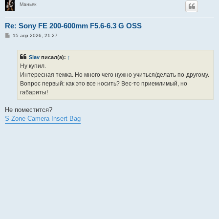
Маньяк
Re: Sony FE 200-600mm F5.6-6.3 G OSS
С
15 апр 2026, 21:27
о
о
б
Slav
писал(а):
↑
щ
е
Ну купил.
н
Интересная темка. Но много чего нужно учиться/делать по-другому.
и
е
Вопрос первый: как это все носить? Вес-то приемлимый, но
габариты!
Не поместится?
S-Zone Camera Insert Bag