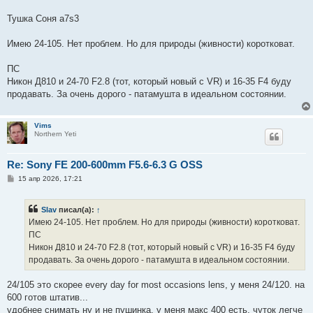
Тушка Соня а7s3
Имею 24-105. Нет проблем. Но для природы (живности) коротковат.
ПС
Никон Д810 и 24-70 F2.8 (тот, который новый с VR) и 16-35 F4 буду
продавать. За очень дорого - патамушта в идеальном состоянии.
Vims
Northern Yeti
Re: Sony FE 200-600mm F5.6-6.3 G OSS
С
15 апр 2026, 17:21
о
о
б
Slav
писал(а):
↑
щ
е
Имею 24-105. Нет проблем. Но для природы (живности) коротковат.
н
ПС
и
е
Никон Д810 и 24-70 F2.8 (тот, который новый с VR) и 16-35 F4 буду
продавать. За очень дорого - патамушта в идеальном состоянии.
24/105 это скорее every day for most occasions lens, у меня 24/120. на
600 готов штатив...
удобнее снимать ну и не пушинка. у меня макс 400 есть, чуток легче