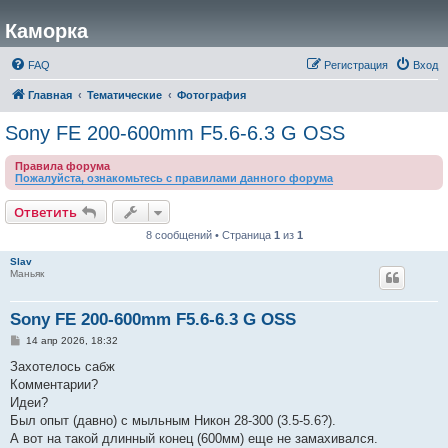
Каморка
FAQ
Регистрация
Вход
Главная
Тематические
Фотография
Sony FE 200-600mm F5.6-6.3 G OSS
Правила форума
Пожалуйста, ознакомьтесь с правилами данного форума
Ответить
8 сообщений • Страница
1
из
1
Slav
Маньяк
Sony FE 200-600mm F5.6-6.3 G OSS
С
14 апр 2026, 18:32
о
о
Захотелось сабж
б
Комментарии?
щ
е
Идеи?
н
Был опыт (давно) с мыльным Никон 28-300 (3.5-5.6?).
и
е
А вот на такой длинный конец (600мм) еще не замахивался.