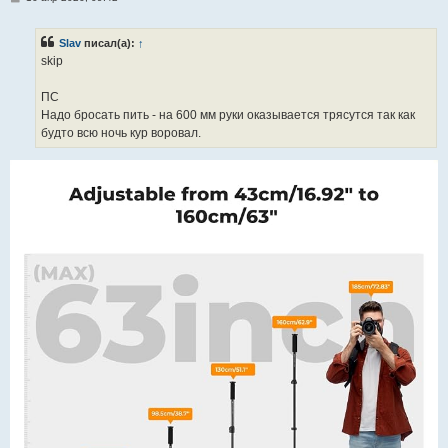
о
о
б
Slav
писал(а):
↑
щ
е
skip
н
и
е
ПС
Надо бросать пить - на 600 мм руки оказывается трясутся так как
будто всю ночь кур воровал.