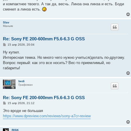
и компактнее твоего. А так да, весчь. Линза она линза и есть. Боди
сменил а линза есть.
Slav
Маньяк
Re: Sony FE 200-600mm F5.6-6.3 G OSS
С
15 апр 2026, 20:04
о
о
Ну купил.
б
Интересная темка. Но много чего нужно учиться/делать по-другому.
щ
е
Вопрос первый: как это все носить? Вес-то приемлимый, но
н
габариты!
и
е
bedi
Графоман
Re: Sony FE 200-600mm F5.6-6.3 G OSS
С
15 апр 2026, 21:12
о
о
Это вроде не большая
б
https://www.dpreview.com/reviews/sony-a7cr-review
щ
е
н
и
RISK
е