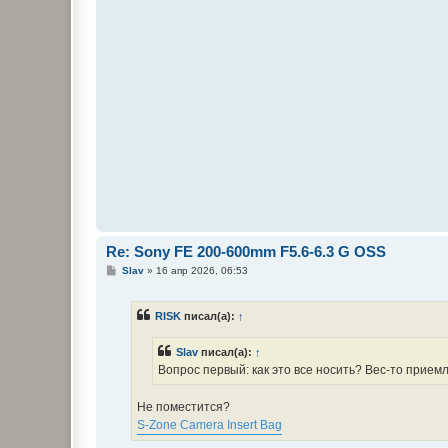
Re: Sony FE 200-600mm F5.6-6.3 G OSS
С
Slav
»
16 апр 2026, 06:53
о
о
б
RISK
писал(а):
↑
щ
е
н
Slav
писал(а):
↑
и
е
Вопрос первый: как это все носить? Вес-то прием
Не поместится?
S-Zone Camera Insert Bag