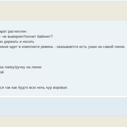
арат расчехлен:
- не вывернет/погнет байонет?
но держать и носить
линзе идет в комплекте ремень - оказывается есть ушки на самой линзе.
 за лапку/ручку на линзе
ой
ся так как будто всю ночь кур воровал.