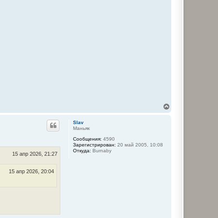
В
е
р
Slav
н
Маньяк
у
Сообщения:
4590
т
Зарегистрирован:
20 май 2005, 10:08
ь
Откуда:
Burnaby
с
15 апр 2026, 21:27
я
к
15 апр 2026, 20:04
н
а
ч
а
л
у