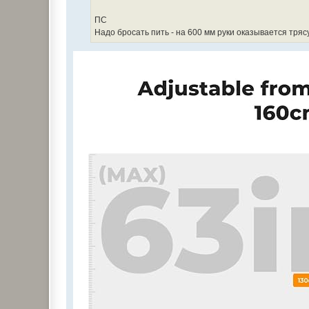
н
и
е
ПС
Надо бросать пить - на 600 мм руки оказывается трясу