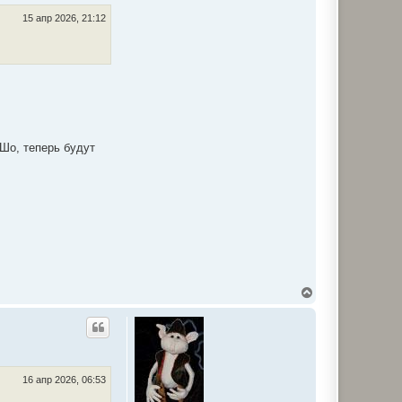
15 апр 2026, 21:12
 Шо, теперь будут
В
е
р
н
у
т
ь
с
16 апр 2026, 06:53
я