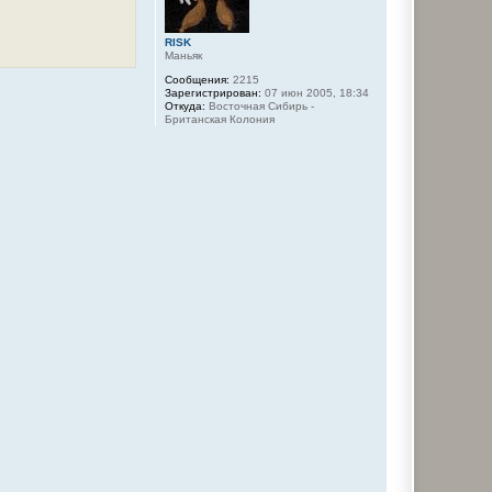
к
н
а
RISK
ч
Маньяк
а
л
Сообщения:
2215
Зарегистрирован:
07 июн 2005, 18:34
у
Откуда:
Восточная Сибирь -
Британская Колония