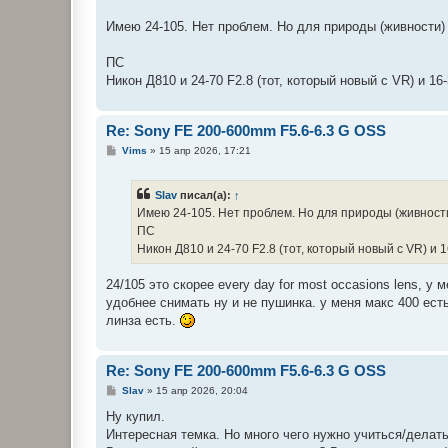
Имею 24-105. Нет проблем. Но для природы (живности) 
ПС
Никон Д810 и 24-70 F2.8 (тот, который новый с VR) и 1
Re: Sony FE 200-600mm F5.6-6.3 G OSS
С
Vims
»
15 апр 2026, 17:21
о
о
б
Slav
писал(а):
↑
щ
е
Имею 24-105. Нет проблем. Но для природы (живности
н
ПС
и
е
Никон Д810 и 24-70 F2.8 (тот, который новый с VR) и 
24/105 это скорее every day for most occasions lens, у м
удобнее снимать ну и не пушинка. у меня макс 400 есть
линза есть.
Re: Sony FE 200-600mm F5.6-6.3 G OSS
С
Slav
»
15 апр 2026, 20:04
о
о
Ну купил.
б
Интересная темка. Но много чего нужно учиться/делать
щ