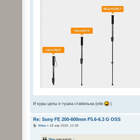
И куры целы и тушка стабильна (обе
)
Re: Sony FE 200-600mm F5.6-6.3 G OSS
С
Vims
»
16 апр 2026, 12:39
о
о
б
Slav
писал(а):
↑