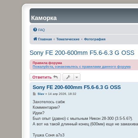
Каморка
FAQ
Главная
Тематические
Фотография
Sony FE 200-600mm F5.6-6.3 G OSS
Правила форума
Пожалуйста, ознакомьтесь с правилами данного форума
Ответить
Sony FE 200-600mm F5.6-6.3 G OSS
С
Slav
»
14 апр 2026, 18:32
о
о
Захотелось сабж
б
Комментарии?
щ
е
Идеи?
н
Был опыт (давно) с мыльным Никон 28-300 (3.5-5.6?).
и
е
А вот на такой длинный конец (600мм) еще не замахива
Тушка Соня а7s3