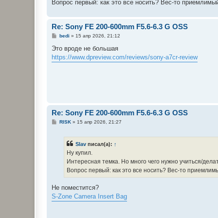
е
Вопрос первый: как это все носить? Вес-то приемлимый
н
и
е
Re: Sony FE 200-600mm F5.6-6.3 G OSS
С
bedi
»
15 апр 2026, 21:12
о
о
Это вроде не большая
б
https://www.dpreview.com/reviews/sony-a7cr-review
щ
е
н
и
е
Re: Sony FE 200-600mm F5.6-6.3 G OSS
С
RISK
»
15 апр 2026, 21:27
о
о
б
Slav
писал(а):
↑
щ
е
Ну купил.
н
Интересная темка. Но много чего нужно учиться/делат
и
е
Вопрос первый: как это все носить? Вес-то приемлимы
Не поместится?
S-Zone Camera Insert Bag