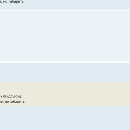
, но габариты!
ь по-другому.
й, но габариты!