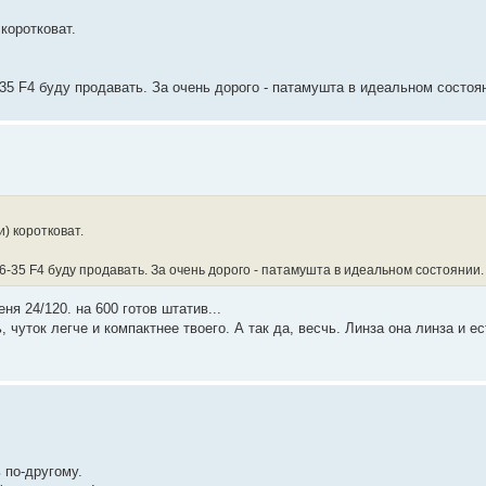
коротковат.
6-35 F4 буду продавать. За очень дорого - патамушта в идеальном состоя
) коротковат.
16-35 F4 буду продавать. За очень дорого - патамушта в идеальном состоянии.
еня 24/120. на 600 готов штатив...
, чуток легче и компактнее твоего. А так да, весчь. Линза она линза и е
 по-другому.