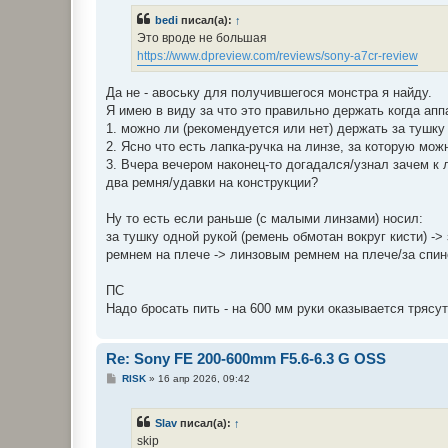
bedi
писал(а):
↑
Это вроде не большая
https://www.dpreview.com/reviews/sony-a7cr-review
Да не - авоську для получившегося монстра я найду.
Я имею в виду за что это правильно держать когда апп
1. можно ли (рекомендуется или нет) держать за тушку 
2. Ясно что есть лапка-ручка на линзе, за которую мож
3. Вчера вечером наконец-то догадался/узнал зачем к 
два ремня/удавки на конструкции?
Ну то есть если раньше (с малыми линзами) носил:
за тушку одной рукой (ремень обмотан вокруг кисти) ->
ремнем на плече -> линзовым ремнем на плече/за спин
ПС
Надо бросать пить - на 600 мм руки оказывается трясут
Re: Sony FE 200-600mm F5.6-6.3 G OSS
С
RISK
»
16 апр 2026, 09:42
о
о
б
Slav
писал(а):
↑
щ
е
skip