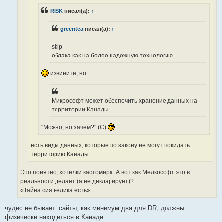
RISK
писал(а):
↑
greentea
писал(а):
↑
skip
облака как на более надежную технологию.
извините, но...
Микрософт может обеспечить хранение данных на
территории Канады.
"Можно, но зачем?" (С)
есть виды данных, которые по закону не могут покидать
территорию Канады
Это понятно, хотелки кастомера. А вот как Мелкософт это в
реальности делает (а не декларирует)?
«Тайна сия велика есть»
чудес не бывает: сайты, как минимум два для DR, должны
физически находиться в Канаде