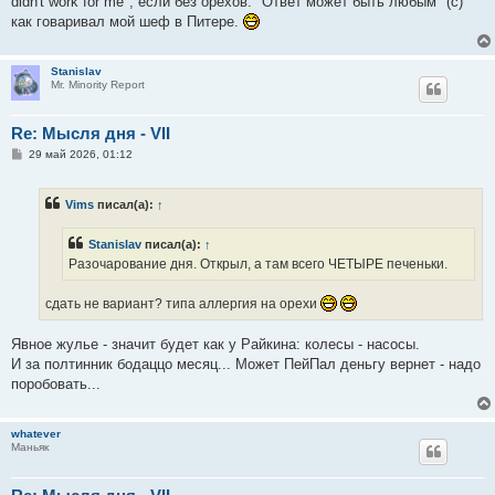
didn't work for me", если без орехов. "Ответ может быть любым" (с)
как говаривал мой шеф в Питере.
Stanislav
Mr. Minority Report
Re: Мысля дня - VII
С
29 май 2026, 01:12
о
о
б
Vims
писал(а):
↑
щ
е
н
Stanislav
писал(а):
↑
и
е
Разочарование дня. Открыл, а там всего ЧЕТЫРЕ печеньки.
сдать не вариант? типа аллергия на орехи
Явное жулье - значит будет как у Райкина: колесы - насосы.
И за полтинник бодаццо месяц... Может ПейПал деньгу вернет - надо
поробовать...
whatever
Маньяк