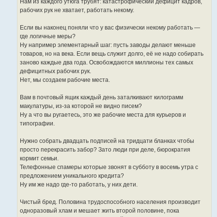
Нам из каждого утюга трубят: катастрофический дефицит кадров,
рабочих рук не хватает, работать некому.
Если вы наконец поняли что у вас физически некому работать —
где логичные меры?
Ну например элементарный шаг: пусть заводы делают меньше
товаров, но на века. Если вещь служит долго, её не надо собирать
заново каждые два года. Освобождаются миллионы тех самых
дефицитных рабочих рук.
Нет, мы создаем рабочие места.
Вам в почтовый ящик каждый день заталкивают килограмм
макулатуры, из-за которой не видно писем?
Ну а что вы ругаетесь, это же рабочие места для курьеров и
типографии.
Нужно собрать двадцать подписей на тридцати бланках чтобы
просто перекрасить забор? Зато люди при деле, бюрократия
кормит семьи.
Телефонные спамеры которые звонят в субботу в восемь утра с
предложением уникального кредита?
Ну им же надо где-то работать, у них дети.
Чистый бред. Половина трудоспособного населения производит
одноразовый хлам и мешает жить второй половине, пока