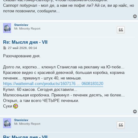
Саппорт побурчал - мол де, а нам не пофиг ли? Ай си, ви ар найс, но
потом позвонили, сообщили...
Stanislav
Mr. Minority Report
Re: Мысля дня - VII
С
27 май 2026, 00:14
о
о
Разочарование дня.
б
щ
е
Долго ли, коротко... клюнул Станислав на рекламу на Ю-тюбе...
н
Красивое видео с красивой девочкой, большая коробка, корзина
и
е
печенек... прикинул - штук 40, не меньше.
https://watteimall.com/products/1607176 ... 0608183120
Купил. 60 каксов. Сегодня доставили...
Малюсенькая коробочка. Прикинул - печенек десять, не более...
Открыл, а там всего ЧЕТЫРЕ печеньки.
Суки
Stanislav
Mr. Minority Report
Re: Мысля дня - VII