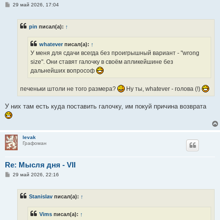
С
29 май 2026, 17:04
о
о
б
pin
писал(а):
↑
щ
е
н
whatever
писал(а):
↑
и
е
У меня для сдачи всегда без проигрышный вариант - "wrong
size". Они ставят галочку в своём апликейшине без
дальнейших вопрософ
печеньки штоли не того размера?
Ну ты, whatever - голова (!)
У них там есть куда поставить галочку, им покуй причина возврата
levak
Графоман
Re: Мысля дня - VII
С
29 май 2026, 22:16
о
о
б
Stanislav
писал(а):
↑
щ
е
н
Vims
писал(а):
↑
и