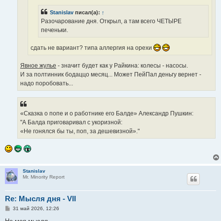
е
Stanislav
писал(а):
↑
Разочарование дня. Открыл, а там всего ЧЕТЫРЕ
печеньки.
сдать не вариант? типа аллергия на орехи
Явное жулье
- значит будет как у Райкина: колесы - насосы.
И за полтинник бодаццо месяц... Может ПейПал деньгу вернет -
надо поробовать...
«Сказка о попе и о работнике его Балде» Александр Пушкин:
"А Балда приговаривал с укоризной:
«Не гонялся бы ты, поп, за дешевизной»."
Stanislav
Mr. Minority Report
Re: Мысля дня - VII
С
31 май 2026, 12:26
о
о