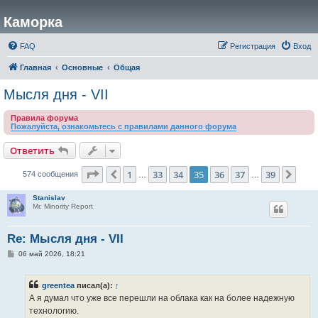
Каморка
FAQ
Регистрация
Вход
Главная
Основные
Общая
Мысля дня - VII
Правила форума
Пожалуйста, ознакомьтесь с правилами данного форума
Ответить
Страница
35
из
39
1
33
34
35
36
37
39
Пред.
След
574 сообщения
…
…
Stanislav
Mr. Minority Report
Re: Мысля дня - VII
С
06 май 2026, 18:21
о
о
б
greentea
писал(а):
↑
щ
е
А я думал что уже все перешли на облака как на более надежную
н
технологию.
и