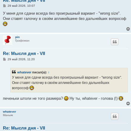
Re: Мысля дня - VII
С
29 май 2026, 10:07
о
о
У меня для сдачи всегда без проигрышный вариант - "wrong size".
б
Они ставят галочку в своём апликейшине без дальнейших вопрософ
щ
е
н
и
е
pin
Графоман
Re: Мысля дня - VII
С
29 май 2026, 11:20
о
о
б
whatever
писал(а):
↑
щ
е
У меня для сдачи всегда без проигрышный вариант - "wrong size".
н
Они ставят галочку в своём апликейшине без дальнейших
и
е
вопрософ
печеньки штоли не того размера?
Ну ты, whatever - голова (!)
whatever
Маньяк
Re: Мысля дня - VII