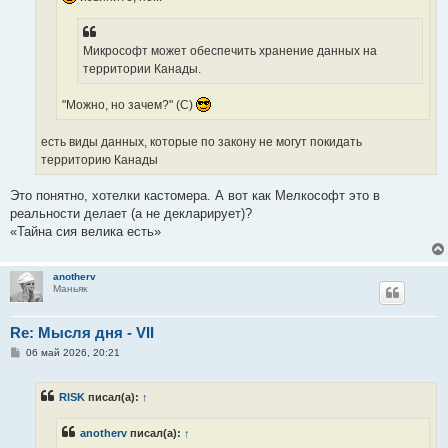
Микрософт может обеспечить хранение данных на
территории Канады.
"Можно, но зачем?" (С)
есть виды данных, которые по закону не могут покидать
территорию Канады
Это понятно, хотелки кастомера. А вот как Мелкософт это в
реальности делает (а не декларирует)?
«Тайна сия велика есть»
anotherv
Маньяк
Re: Мысля дня - VII
С
06 май 2026, 20:21
о
о
б
RISK
писал(а):
↑
щ
е
н
anotherv
писал(а):
↑
и
е