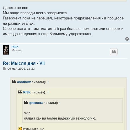
е
Далеко не все.
Мы ваще впереди всего гавермента.
Гавермент пока не перешел, некоторые подразделения - в процессе
на разных этапах.
Спорно все это - мы платим в 5 раз больше, чем платили он-прем и
имееццо тенденция к еще большему удорожанию.
RISK
Маньяк
Re: Мысля дня - VII
С
06 май 2026, 18:23
о
о
б
anotherv
писал(а):
↑
щ
е
н
RISK
писал(а):
↑
и
е
greentea
писал(а):
↑
skip
облака как на более надежную технологию.
извините, но...