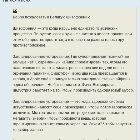
Не моя мысля.
б
щ
е
н
Добро пожаловать в Великую шизофрению.
и
е
Шизофрения — это когда нарушено единство психических
процессов. По-русски: левая рука не знает что делает правая, при
этом обе яростно крестятся, а в голове три разных голоса орут
противоположное.
Запланированное устаревание. Где супернадёжная техника? Ее
больше нет. Современный чайник спроектирован так, чтобы его
пластиковая пипка отвалилась ровно через две недели после
окончания гарантии. Смартфон через два года превращается в
кирпич, а Apple ещё и принудительно замедляла старые айфоны
через обновления. Не баг, понимаете. Фича. Вся мировая
индустрия работает на то, чтобы производить одноразовый мусор.
Запланированное устаревание — это когда здоровая система
искусственно наносит себе повреждения, чтобы потом героически
их лечить. Мы тратим тонны лития, редких металлов, сжигаем
мегаватты энергии чтобы произвести вещь, которая
гарантированно станет хламом через год. Зачем? Чтобы запустить
конвейер заново.