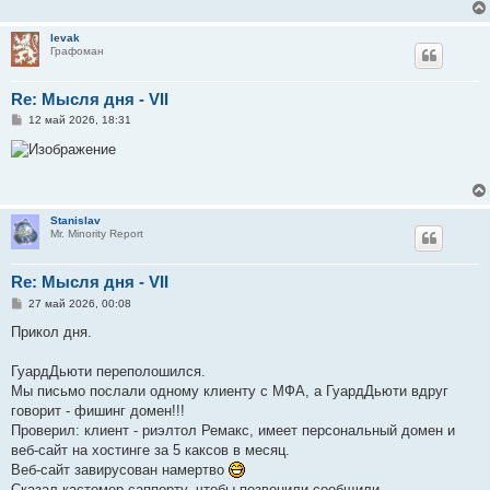
levak
Графоман
Re: Мысля дня - VII
С
12 май 2026, 18:31
о
о
б
щ
е
н
и
Stanislav
е
Mr. Minority Report
Re: Мысля дня - VII
С
27 май 2026, 00:08
о
о
Прикол дня.
б
щ
е
ГуардДьюти переполошился.
н
Мы письмо послали одному клиенту с МФА, а ГуардДьюти вдруг
и
е
говорит - фишинг домен!!!
Проверил: клиент - риэлтол Ремакс, имеет персональный домен и
веб-сайт на хостинге за 5 каксов в месяц.
Веб-сайт завирусован намертво
Сказал кастомер-саппорту, чтобы позвонили-сообщили.