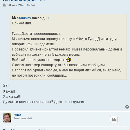
С
28 май 2026, 09:54
о
о
б
Stanislav
писал(а):
↑
щ
е
Прикол дня.
н
и
е
ГуардДьюти переполошился.
Мы письмо послали одному клиенту с МФА, а ГуардДьюти вдруг
говорит - фишинг домен!!!
Проверил: клиент - риэлтол Ремакс, имеет персональный домен и
веб-сайт на хостинге за 5 каксов в месяц.
Веб-сайт завирусован намертво
Сказал кастомер-саппорту, чтобы позвонили-сообщили.
Саппорт побурчал - мол де, а нам не пофиг ли? Ай си, ви ар найс,
но потом позвонили, сообщили...
Ха!
Ха-ха!!
Ха-ха-ха!!!
Думаете клиент почесалсо? Даже и не думал...
Vims
Northern Yeti