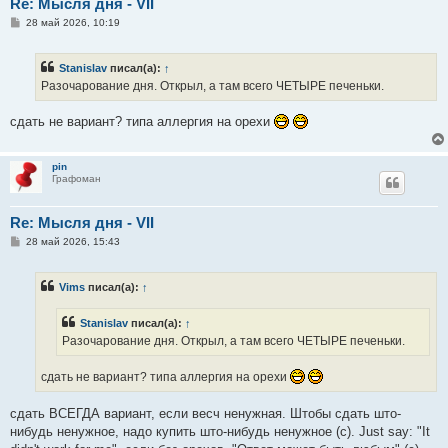
Re: Мысля дня - VII
С
28 май 2026, 10:19
о
о
б
Stanislav
писал(а):
↑
щ
е
Разочарование дня. Открыл, а там всего ЧЕТЫРЕ печеньки.
н
и
е
сдать не вариант? типа аллергия на орехи
pin
Графоман
Re: Мысля дня - VII
С
28 май 2026, 15:43
о
о
б
Vims
писал(а):
↑
щ
е
н
Stanislav
писал(а):
↑
и
е
Разочарование дня. Открыл, а там всего ЧЕТЫРЕ печеньки.
сдать не вариант? типа аллергия на орехи
сдать ВСЕГДА вариант, если весч ненужная. Штобы сдать што-
нибудь ненужное, надо купить што-нибудь ненужное (с). Just say: "It