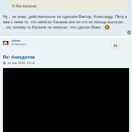
© Лео Каганов
Ну... не знаю, действительно ли сделали Виктор, Александр, Петр и
иже с ними то, что написал Каганов или он это из пальца высосал...
...но, почему-то Каганов не написал, что сделал Вова...
simon
Графоман
Re: Анекдотов
С
14 апр 2026, 15:19
о
о
б
щ
е
н
и
е