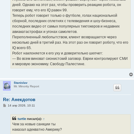
дней. Однако на этот раз, чтобы проверить реакцию робота, он
говорит ему, что его IQ равен 99.
Теперь робот говорит только о футболе, голах национальной
сборной, последних сплетнях с телевидения и шоу-бизнеса,
последних видео от самых популярных тиктокеров и недавних
авиакатастрофах и угонах самолетов.
Переполненный любопытством, клиент возвращается через
несколько дней в третий раз. На этот раз он говорит роботу, что его
IQ всего 65.
Робот наклоняется к его уху и доверительно шепчет:
— Во всем виноват сионистский заговор. Евреи контролируют СМИ
и мировую экономику. Свободу Палестине.
Stanislav
Mr. Minority Report
Re: Анекдотов
С
14 апр 2026, 10:11
о
о
б
turtle
писал(а):
↑
щ
е
Чем за новые санкции ты
н
наказал адекватно Америку?
и
е