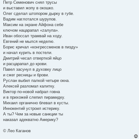
Петр Семенович снял трусы
и выставил жопу в окошко.
Олег сделал штопором дырку в губе.
Вадим наглотался шурупов.
Максим на экране Айфона себе
ключом нацарапал «zалупа».
Иван обоссал трамвай на ходу.
Евгений не мылся неделю.
Борис кричал «конгрессменов в пизду»
и начал курить в постели.
Дмитрий чесал отверткой яйцо
и расцарапал до крови.
Павел засунул в духовку лицо
и сжег ресницы и брови.
Руслан выбил палкой четыре окна.
Алексей разломал калитку.
Виктор по-новой набрал говна
и в прихожей слепил пирамидку.
Михаил органично блевал в кусты.
Иннокентий устроил истерику.
А ты? Чем за новые санкции ты
наказал адекватно Америку?
© Лео Каганов