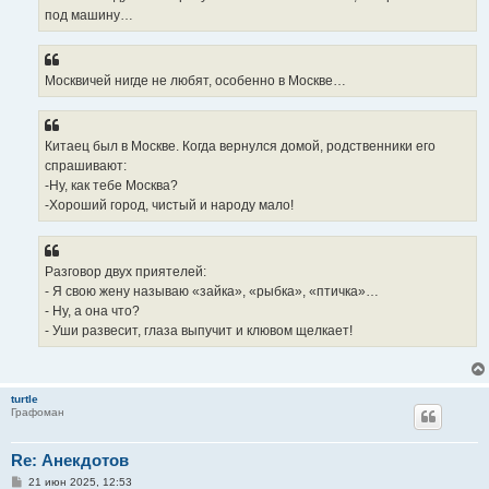
под машину…
Москвичей нигде не любят, особенно в Москве…
Китаец был в Москве. Когда вернулся домой, родственники его
спрашивают:
-Ну, как тебе Москва?
-Хороший город, чистый и народу мало!
Разговор двух приятелей:
- Я свою жену называю «зайка», «рыбка», «птичка»…
- Ну, а она что?
- Уши развесит, глаза выпучит и клювом щелкает!
turtle
Графоман
Re: Анекдотов
С
21 июн 2025, 12:53