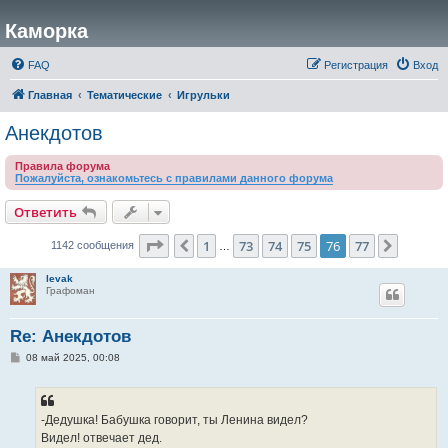
Каморка
FAQ
Регистрация
Вход
Главная
Тематические
Игрульки
Анекдотов
Правила форума
Пожалуйста, ознакомьтесь с правилами данного форума
Ответить
Страница
76
из
77
1
73
74
75
76
77
Пред.
След.
1142 сообщения
…
levak
Графоман
Re: Анекдотов
С
08 май 2025, 00:08
о
о
б
щ
е
-Дедушка! Бабушка говорит, ты Ленина видел?
н
Видел! отвечает дед.
и