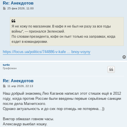
Re: Анекдотов
С
25 фев 2026, 11:00
о
о
б
щ
е
Я не хожу по магазинам. В кафе я не был ни разу за все годы
н
войны", — признался Зеленский.
и
е
По словам президента, кофе он пьет только на заправках, когда
ездит в командировки.
https://focus.ua/politics/744886-v-kafe ... bnoy-voyny
turtle
Графоман
Re: Анекдотов
С
11 апр 2026, 22:13
о
о
Наш добрый знакомец Лео Каганов написал этот стишок ещё в 2012
б
году, когда против России были введены первые серьёзные санкции
щ
е
после дела Магнитского.
н
Однако актуальность и до сих пор отнюдь не потеряна…))
и
е
Виктор обмазал говном часы.
Александр выебал кошку.