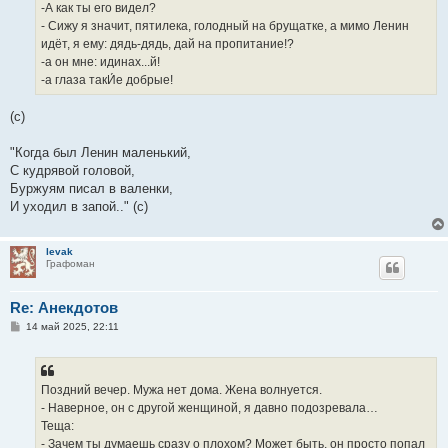
е
-А как ты его видел?
- Сижу я значит, пятилека, голодный на брущатке, а мимо Ленин
идёт, я ему: дядь-дядь, дай на пропитание!?
-а он мне: идинах...й!
-а глаза такИ́е добрые!
(с)
"Когда был Ленин маленький,
С кудрявой головой,
Буржуям писал в валенки,
И уходил в запой.." (с)
levak
Графоман
Re: Анекдотов
С
14 май 2025, 22:11
о
о
б
щ
е
Поздний вечер. Мужа нет дома. Жена волнуется.
н
- Наверное, он с другой женщиной, я давно подозревала…
и
е
Теща:
- Зачем ты думаешь сразу о плохом? Может быть, он просто попал