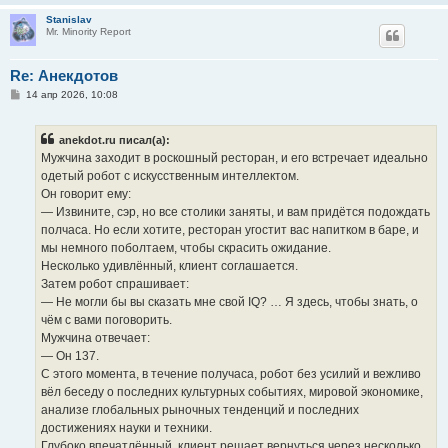
Stanislav
Mr. Minority Report
Re: Анекдотов
С
14 апр 2026, 10:08
о
о
б
anekdot.ru писал(а):
щ
е
Мужчина заходит в роскошный ресторан, и его встречает идеально
н
одетый робот с искусственным интеллектом.
и
е
Он говорит ему:
— Извините, сэр, но все столики заняты, и вам придётся подождать
полчаса. Но если хотите, ресторан угостит вас напитком в баре, и
мы немного поболтаем, чтобы скрасить ожидание.
Несколько удивлённый, клиент соглашается.
Затем робот спрашивает:
— Не могли бы вы сказать мне свой IQ? … Я здесь, чтобы знать, о
чём с вами поговорить.
Мужчина отвечает:
— Он 137.
С этого момента, в течение получаса, робот без усилий и вежливо
вёл беседу о последних культурных событиях, мировой экономике,
анализе глобальных рыночных тенденций и последних
достижениях науки и техники.
Глубоко впечатлённый, клиент решает вернуться через несколько