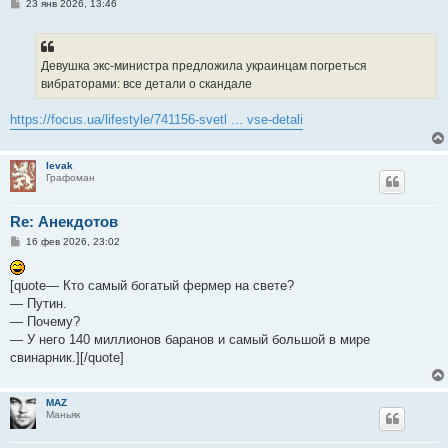
С
23 янв 2026, 13:46
о
о
б
щ
е
Девушка экс-министра предложила украинцам погреться
н
вибраторами: все детали о скандале
и
е
https://focus.ua/lifestyle/741156-svetl ... vse-detali
levak
Графоман
Re: Анекдотов
С
16 фев 2026, 23:02
о
о
б
[quote— Кто самый богатый фермер на свете?
щ
е
— Путин.
н
— Почему?
и
е
— У него 140 миллионов баранов и самый большой в мире
свинарник.][/quote]
MAZ
Маньяк