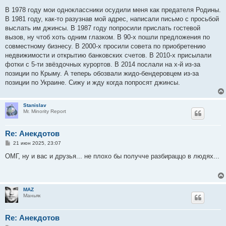
о
о
В 1978 году мои одноклассники осудили меня как предателя Родины.
б
В 1981 году, как-то разузнав мой адрес, написали письмо с просьбой
щ
е
выслать им джинсы. В 1987 году попросили прислать гостевой
н
вызов, ну чтоб хоть одним глазком. В 90-х пошли предложения по
и
е
совместному бизнесу. В 2000-х просили совета по приобретению
недвижимости и открытию банковских счетов. В 2010-х присылали
фотки с 5-ти звёздочных курортов. В 2014 послали на х-й из-за
позиции по Крыму. А теперь обозвали жидо-бeндеровцем из-за
позиции по Украине. Сижу и жду когда попросят джинсы.
Stanislav
Mr. Minority Report
Re: Анекдотов
С
21 июн 2025, 23:07
о
о
ОМГ, ну и вас и друзья... не плохо бы получче разбираццо в людях...
б
щ
е
н
и
MAZ
е
Маньяк
Re: Анекдотов