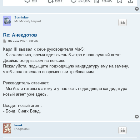
Stanislav
Mr. Minority Report
Re: Анекдотов
С
06 июн 2026, 08:46
о
о
Карл III вызвал к себе руководителя Ми-5:
б
- К сожалению, время идет очень быстро и наш лучший агент
щ
е
Джеймс Бонд вышел на пенсию.
н
Пожалуйста, подыщите подходящую кандидатуру ему на замену,
и
е
чтобы она отвечала современным требованиям.
Руководитель отвечает:
- Мы были готовы к этому и у нас есть подходящая кандидатура -
новый агент уже здесь.
Входит новый агент:
- Бонд. Сингх Бонд.
levak
Графоман