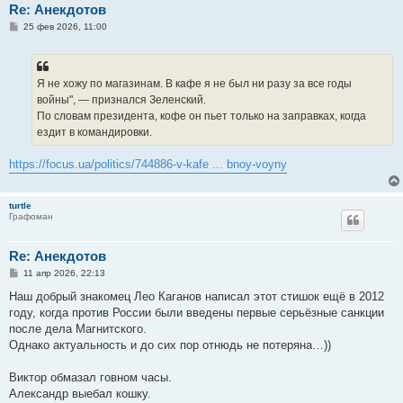
Re: Анекдотов
С
25 фев 2026, 11:00
о
о
б
щ
е
Я не хожу по магазинам. В кафе я не был ни разу за все годы
н
войны", — признался Зеленский.
и
е
По словам президента, кофе он пьет только на заправках, когда
ездит в командировки.
https://focus.ua/politics/744886-v-kafe ... bnoy-voyny
turtle
Графоман
Re: Анекдотов
С
11 апр 2026, 22:13
о
о
Наш добрый знакомец Лео Каганов написал этот стишок ещё в 2012
б
году, когда против России были введены первые серьёзные санкции
щ
е
после дела Магнитского.
н
Однако актуальность и до сих пор отнюдь не потеряна…))
и
е
Виктор обмазал говном часы.
Александр выебал кошку.