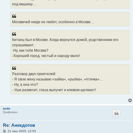
под машину…
Москвичей нигде не любят, особенно в Москве…
Китаец был в Москве. Когда вернулся домой, родственники его
спрашивают:
-Ну, как тебе Москва?
-Хороший город, чистый и народу мало!
Разговор двух приятелей:
- Я свою жену называю «зайка», «рыбка», «птичка»…
- Ну, а она что?
- Уши развесит, глаза выпучит и клювом щелкает!
turtle
Графоман
Re: Анекдотов
С
21 июн 2025, 12:53