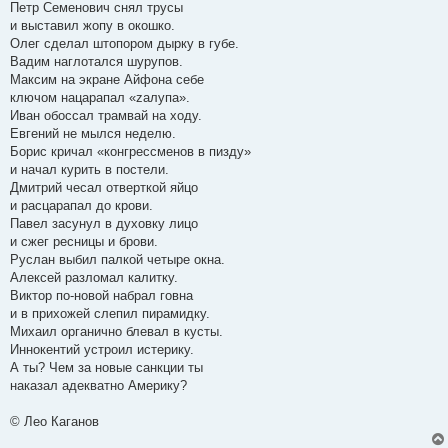
Петр Семенович снял трусы
и выставил жопу в окошко.
Олег сделал штопором дырку в губе.
Вадим наглотался шурупов.
Максим на экране Айфона себе
ключом нацарапал «zалупа».
Иван обоссал трамвай на ходу.
Евгений не мылся неделю.
Борис кричал «конгрессменов в пизду»
и начал курить в постели.
Дмитрий чесал отверткой яйцо
и расцарапал до крови.
Павел засунул в духовку лицо
и сжег ресницы и брови.
Руслан выбил палкой четыре окна.
Алексей разломал калитку.
Виктор по-новой набрал говна
и в прихожей слепил пирамидку.
Михаил органично блевал в кусты.
Иннокентий устроил истерику.
А ты? Чем за новые санкции ты
наказал адекватно Америку?
© Лео Каганов