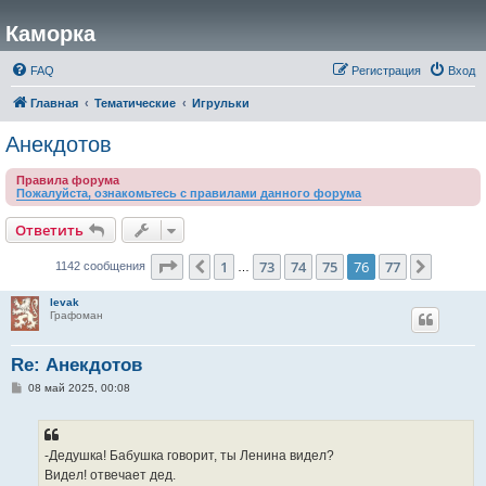
Каморка
FAQ
Регистрация
Вход
Главная
Тематические
Игрульки
Анекдотов
Правила форума
Пожалуйста, ознакомьтесь с правилами данного форума
Ответить
Страница
76
из
77
1
73
74
75
76
77
Пред.
След.
1142 сообщения
…
levak
Графоман
Re: Анекдотов
С
08 май 2025, 00:08
о
о
б
щ
е
-Дедушка! Бабушка говорит, ты Ленина видел?
н
Видел! отвечает дед.
и