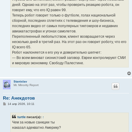
дней. Однако на этот раз, чтобы проверить реакцию робота, он
говорит ему, что его IQ равен 99.
Теперь робот говорит только о футболе, голах национальной
сборной, последних сплетнях с телевидения и шоу-бизнеса,
последних видео от самых популярных тиктокеров и недавних
авиакатастрофах и угонах самолетов.
Переполненный любопытством, клиент возвращается через
несколько дней в третий раз. На этот раз он говорит роботу, что его
IQ всего 65.
Робот наклоняется к его уху и доверительно шепчет:
— Во всем виноват сионистский заговор. Евреи контролируют СМИ
и мировую экономику. Свободу Палестине.
Stanislav
Mr. Minority Report
Re: Анекдотов
С
14 апр 2026, 10:11
о
о
б
turtle
писал(а):
↑
щ
е
Чем за новые санкции ты
н
наказал адекватно Америку?
и
е