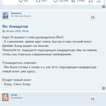
Stanislav
Mr. Minority Report
Re: Анекдотов
С
06 июн 2026, 08:46
о
о
Карл III вызвал к себе руководителя Ми-5:
б
- К сожалению, время идет очень быстро и наш лучший агент
щ
е
Джеймс Бонд вышел на пенсию.
н
Пожалуйста, подыщите подходящую кандидатуру ему на замену,
и
е
чтобы она отвечала современным требованиям.
Руководитель отвечает:
- Мы были готовы к этому и у нас есть подходящая кандидатура -
новый агент уже здесь.
Входит новый агент:
- Бонд. Сингх Бонд.
levak
Графоман