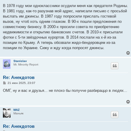
о
о
В 1978 году мои одноклассники осудили меня как предателя Родины.
б
В 1981 году, как-то разузнав мой адрес, написали письмо с просьбой
щ
е
выслать им джинсы. В 1987 году попросили прислать гостевой
н
вызов, ну чтоб хоть одним глазком. В 90-х пошли предложения по
и
е
совместному бизнесу. В 2000-х просили совета по приобретению
недвижимости и открытию банковских счетов. В 2010-х присылали
фотки с 5-ти звёздочных курортов. В 2014 послали на х-й из-за
позиции по Крыму. А теперь обозвали жидо-бeндеровцем из-за
позиции по Украине. Сижу и жду когда попросят джинсы.
Stanislav
Mr. Minority Report
Re: Анекдотов
С
21 июн 2025, 23:07
о
о
ОМГ, ну и вас и друзья... не плохо бы получче разбираццо в людях...
б
щ
е
н
и
MAZ
е
Маньяк
Re: Анекдотов