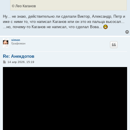
© Лео Каганов
Ну... не знаю, действительно ли сделали Виктор, Александр, Петр и
иже с ними то, что написал Каганов или он это из пальца высосал...
...но, почему-то Каганов не написал, что сделал Вова...
simon
Графоман
Re: Анекдотов
С
14 апр 2026, 15:19
о
о
б
щ
е
н
и
е