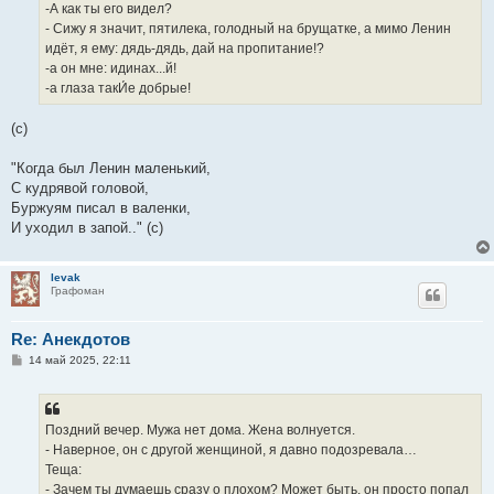
е
-А как ты его видел?
- Сижу я значит, пятилека, голодный на брущатке, а мимо Ленин
идёт, я ему: дядь-дядь, дай на пропитание!?
-а он мне: идинах...й!
-а глаза такИ́е добрые!
(с)
"Когда был Ленин маленький,
С кудрявой головой,
Буржуям писал в валенки,
И уходил в запой.." (с)
levak
Графоман
Re: Анекдотов
С
14 май 2025, 22:11
о
о
б
щ
е
Поздний вечер. Мужа нет дома. Жена волнуется.
н
- Наверное, он с другой женщиной, я давно подозревала…
и
е
Теща:
- Зачем ты думаешь сразу о плохом? Может быть, он просто попал