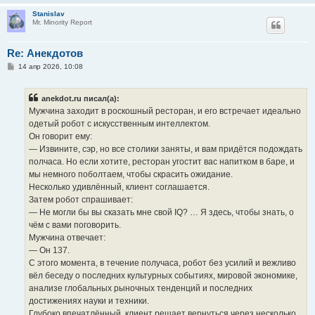
Stanislav
Mr. Minority Report
Re: Анекдотов
С
14 апр 2026, 10:08
о
о
б
anekdot.ru писал(а):
щ
е
Мужчина заходит в роскошный ресторан, и его встречает идеально
н
одетый робот с искусственным интеллектом.
и
е
Он говорит ему:
— Извините, сэр, но все столики заняты, и вам придётся подождать
полчаса. Но если хотите, ресторан угостит вас напитком в баре, и
мы немного поболтаем, чтобы скрасить ожидание.
Несколько удивлённый, клиент соглашается.
Затем робот спрашивает:
— Не могли бы вы сказать мне свой IQ? … Я здесь, чтобы знать, о
чём с вами поговорить.
Мужчина отвечает:
— Он 137.
С этого момента, в течение получаса, робот без усилий и вежливо
вёл беседу о последних культурных событиях, мировой экономике,
анализе глобальных рыночных тенденций и последних
достижениях науки и техники.
Глубоко впечатлённый, клиент решает вернуться через несколько