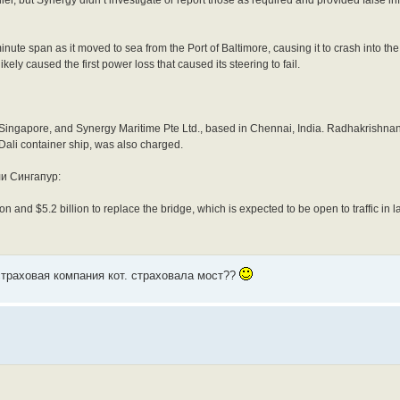
er, but Synergy didn’t investigate or report those as required and provided false in
minute span as it moved to sea from the Port of Baltimore, causing it to crash into t
kely caused the first power loss that caused its steering to fail.
Singapore, and Synergy Maritime Pte Ltd., based in Chennai, India. Radhakrishnan 
Dali container ship, was also charged.
и Сингапур:
on and $5.2 billion to replace the bridge, which is expected to be open to traffic in l
страховая компания кот. страховала мост??