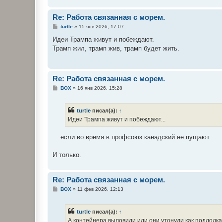
Re: Работа связанная с морем.
С
turtle
»
15 янв 2026, 17:07
о
о
Идеи Трампа живут и побеждают.
б
Трамп жил, трамп жив, трамп будет жить.
щ
е
н
и
е
Re: Работа связанная с морем.
С
BOX
»
16 янв 2026, 15:28
о
о
б
turtle
писал(а):
↑
щ
е
Идеи Трампа живут и побеждают...
н
и
е
... если во время в профсоюз канадский не пущают.
И только.
Re: Работа связанная с морем.
С
BOX
»
11 фев 2026, 12:13
о
о
б
turtle
писал(а):
↑
щ
е
А контейнера выловили или они утонули как подлодка