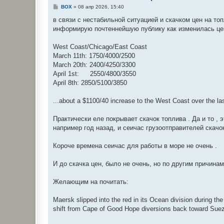
С
BOX
»
08 апр 2026, 15:40
о
о
в связи с нестабильной ситуацией и скачком цен на то
б
информирую почтеннейшую публику как изменилась цена
щ
е
н
Wеst Coast/Chicago/East Coast
и
е
March 11th: 1750/4000/2500
March 20th: 2400/4250/3300
April 1st: 2550/4800/3550
April 8th: 2850/5100/3850
...about a $1100/40 increase to the Wеst Coast over the la
Практически еле покрывает скачок топлива . Да и то , э
например год назад, и сеичас грузоотправителей скачок
Короче времена сеичас для работы в море не очень .
И до скачка цен, было не очень, но по другим причинам
Желающим на почитать:
Maersk slipped into the red in its Ocean division during the f
shift from Cape of Good Hope diversions back toward Suez 