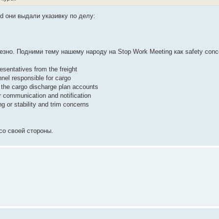
d они выдали указивку по делу:
езно. Подними тему нашему народу на Stop Work Meeting как safety conc
esentatives from the freight
nel responsible for cargo
e the cargo discharge plan accounts
r communication and notification
g or stability and trim concerns
со своей стороны.