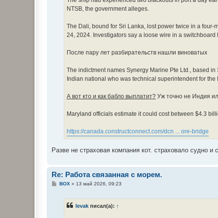
The ship had experienced two blackouts in port a day earli
NTSB, the government alleges.
The Dali, bound for Sri Lanka, lost power twice in a four-
24, 2024. Investigators say a loose wire in a switchboard li
После пару лет разбирательств нашли виноватых
The indictment names Synergy Marine Pte Ltd., based in 
Indian national who was technical superintendent for the 
А вот кто и как бабло выплатит?
Уж точно не Индия ил
Maryland officials estimate it could cost between $4.3 billi
https://canada.constructconnect.com/dcn ... ore-bridge
Разве не страховая компания кот. страховало судно и 
Re: Работа связанная с морем.
С
BOX
»
13 май 2026, 09:23
о
о
б
levak
писал(а):
↑
щ
е