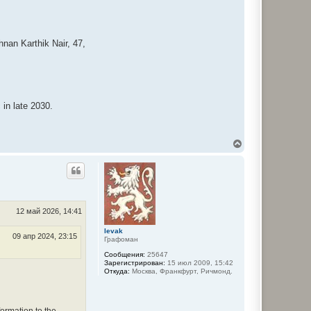
nan Karthik Nair, 47,
 in late 2030.
В
е
р
н
у
т
ь
с
12 май 2026, 14:41
я
к
levak
09 апр 2024, 23:15
Графоман
н
а
Сообщения:
25647
ч
Зарегистрирован:
15 июл 2009, 15:42
а
Откуда:
Москва, Франкфурт, Ричмонд.
л
у