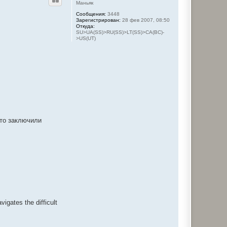
н
ч
Маньяк
у
а
Сообщения:
3448
т
л
Зарегистрирован:
28 фев 2007, 08:50
ь
у
Откуда:
с
SU>UA(SS)>RU(SS)>LT(SS)>CA(BC)-
я
>US(UT)
к
н
а
ч
а
л
у
 что заключили
vigates the difficult