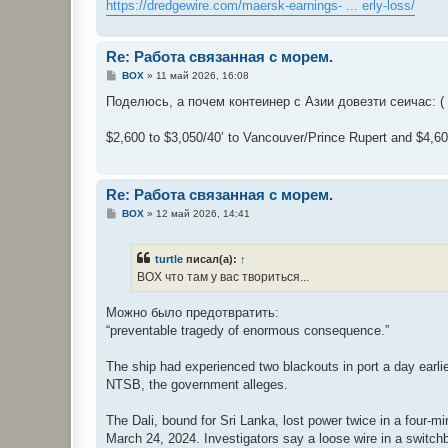
https://dredgewire.com/maersk-earnings- ... erly-loss/
Re: Работа связанная с морем.
С
BOX
»
11 май 2026, 16:08
о
о
Поделюсь, a пoчем контеинер с Азии довезти сеичас: ( 
б
щ
е
$2,600 to $3,050/40’ to Vancouver/Prince Rupert and $4,600
н
и
е
Re: Работа связанная с морем.
С
BOX
»
12 май 2026, 14:41
о
о
б
turtle
писал(а):
↑
щ
е
BOX что там у вас твориться...
н
и
е
Можно было предотвратить:
“preventable tragedy of enormous consequence.”
The ship had experienced two blackouts in port a day earlier
NTSB, the government alleges.
The Dali, bound for Sri Lanka, lost power twice in a four-m
March 24, 2024. Investigators say a loose wire in a switchbo