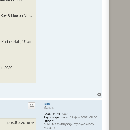
formation to the
he Key Bridge on March
Karthik Nair, 47, an
ate 2030.
В
е
р
BOX
н
Маньяк
у
Сообщения:
3448
т
Зарегистрирован:
28 фев 2007, 08:50
ь
Откуда:
с
12 май 2026, 16:45
SU>UA(SS)>RU(SS)>LT(SS)>CA(BC)-
я
>US(UT)