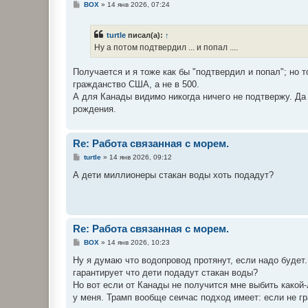
С
BOX
»
14 янв 2026, 07:24
о
о
б
turtle
писал(а):
↑
щ
е
Ну а потом подтвердил ... и попал ....
н
и
е
Получается и я тоже как бы "подтвердил и попал"; но 
гражданство США, а не в 500.
А для Канады видимо никогда ничего не подтвержу. Да 
рождения.
Re: Работа связанная с морем.
С
turtle
»
14 янв 2026, 09:12
о
о
А дети миллионеры стакан воды хоть подадут?
б
щ
е
н
и
е
Re: Работа связанная с морем.
С
BOX
»
14 янв 2026, 10:23
о
о
Ну я думаю что водопровод протянут, если надо будет. 
б
гарантирует что дети подадут стакан воды?
щ
е
Но вот если от Канады не получится мне выбить какой-
н
у меня. Трамп вообще сеичас подход имеет: если не гр
и
е