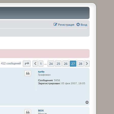
Регистрация
Вход
Страница
27
из
28
1
24
25
26
27
28
Пред.
След.
412 сообщений
…
turtle
Графоман
Сообщения:
5958
Зарегистрирован:
05 фев 2007, 19:05
В
е
р
BOX
н
Маньяк