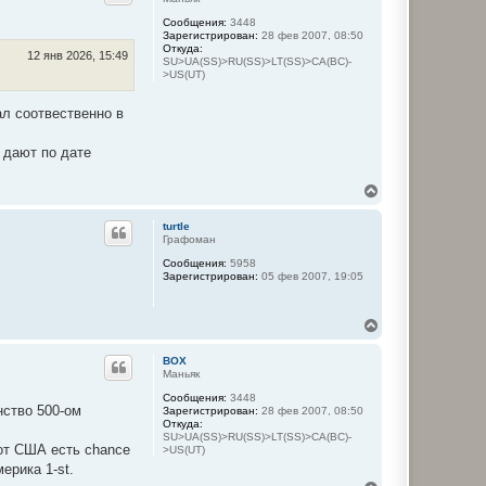
у
Сообщения:
3448
т
Зарегистрирован:
28 фев 2007, 08:50
ь
Откуда:
с
12 янв 2026, 15:49
SU>UA(SS)>RU(SS)>LT(SS)>CA(BC)-
я
>US(UT)
к
н
ал соотвественно в
а
ч
а
 дают по дате
л
у
В
е
р
turtle
н
Графоман
у
Сообщения:
5958
т
Зарегистрирован:
05 фев 2007, 19:05
ь
с
я
В
к
е
н
р
а
BOX
н
ч
Маньяк
у
а
Сообщения:
3448
т
л
нство 500-ом
Зарегистрирован:
28 фев 2007, 08:50
ь
у
Откуда:
с
SU>UA(SS)>RU(SS)>LT(SS)>CA(BC)-
я
 от США есть chance
>US(UT)
к
ерика 1-st.
н