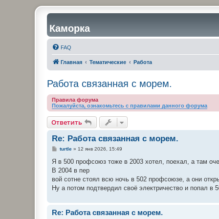
Каморка
FAQ
Главная
Тематические
Работа
Работа связанная с морем.
Правила форума
Пожалуйста, ознакомьтесь с правилами данного форума
Ответить
Re: Работа связанная с морем.
С
turtle
»
12 янв 2026, 15:49
о
о
Я в 500 профсоюз тоже в 2003 хотел, поехал, а там оч
б
В 2004 в пер
щ
е
вой сотне стоял всю ночь в 502 профсоюзе, а они откр
н
Ну а потом подтвердил своё электричество и попал в 5
и
е
Re: Работа связанная с морем.