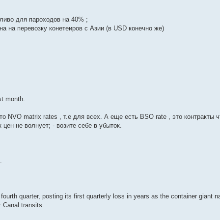
пливо для пароходов на 40% ;
 на перевозку конетеиров с Азии (в USD конечно же)
st month.
то NVO matrix rates , т.е для всех. А еще есть BSO rate , это контракты
 цен не волнует; - возите себе в убыток.
.
ourth quarter, posting its first quarterly loss in years as the container giant na
Canal transits.