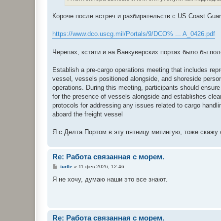
н
и
е
Короче после встреч и разбирательств с US Coast Guar
https://www.dco.uscg.mil/Portals/9/DCO% ... A_0426.pdf
Черепах, кстати и на Ванкуверских портах было бы пол
Establish a pre-cargo operations meeting that includes repr
vessel, vessels positioned alongside, and shoreside person
operations. During this meeting, participants should ensur
for the presence of vessels alongside and establishes clea
protocols for addressing any issues related to cargo handlin
aboard the freight vessel
Я с Делта Портом в эту пятницу митингую, тоже скажу 
Re: Работа связанная с морем.
С
turtle
»
11 фев 2026, 12:46
о
о
Я не хочу, думаю наши это все знают.
б
щ
е
н
и
е
Re: Работа связанная с морем.