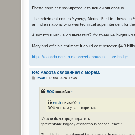
После пару лет разбирательств нашли виноватых
The indictment names Synergy Marine Pte Ltd., based in Si
an Indian national who was technical superintendent for the
А вот кто и как бабло выплатит? Уж точно не Индия или
Maryland officials estimate it could cost between $4.3 billio
https://canada.constructconnect.com/dcn ... ore-bridge
Re: Работа связанная с морем.
С
levak
»
12 май 2026, 16:45
о
о
б
BOX
писал(а):
↑
щ
е
н
turtle
писал(а):
↑
и
е
BOX что там у вас твориться...
Можно было предотвратить:
“preventable tragedy of enormous consequence.”