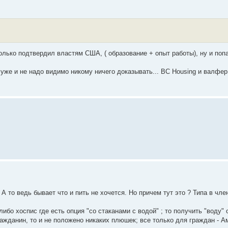
только подтвердил властям США, ( образование + опыт работы), ну и поп
уже и не надо видимо никому ничего доказывать... BC Housing и валфер
А то ведь бывает что и пить не хочется. Но причем тут это ? Типа в чле
либо хоспис где есть опция "со стаканами с водой" ; то получить "воду"
ажданин, то и не положено никаких плюшек; все только для граждан - Ам