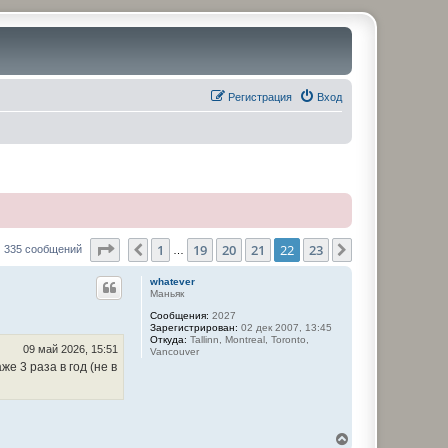
Регистрация
Вход
Страница
22
из
23
1
19
20
21
22
23
Пред.
След.
335 сообщений
…
whatever
Маньяк
Сообщения:
2027
Зарегистрирован:
02 дек 2007, 13:45
Откуда:
Tallinn, Montreal, Toronto,
09 май 2026, 15:51
Vancouver
е 3 раза в год (не в
В