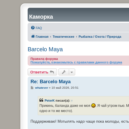
Каморка
FAQ
Главная
Тематические
Рыбалка / Охота / Природа
Barcelo Maya
Правила форума
Пожалуйста, ознакомьтесь с правилами данного форума
Ответить
Re: Barcelo Maya
С
whatever
»
10 май 2026, 20:51
о
о
б
PeterK
писал(а):
↑
щ
е
Прикинь, баланда даже не моя
. Я чай утром пью. 
н
одно и то же место).
и
е
Поддерживаю! Мотылять надо чаще пока молоды, есть