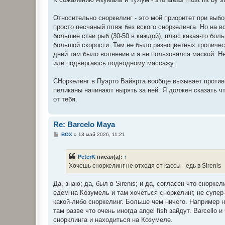
Относительно сноркелинг - это мой приоритет при выбо
просто песчаный пляж без вского сноркелинга. Но на в
большие стаи рыб (30-50 в каждой), плюс какая-то бол
большой скорости. Там не было разноцветных тропичес
дней там было волнение и я не пользовался маской. Н
или подвергаюсь подводному массажу.
СНоркелинг в Пуэрто Вайярта вообще вызывает противо
пеликаны начинают нырять за ней. Я должен сказать чт
от тебя.
Re: Barcelo Maya
С
BOX
»
13 май 2026, 11:21
о
о
б
PeterK
писал(а):
↑
щ
е
Хочешь сноркелинг не отходя от кассы - едь в Sirenis
н
и
е
Да, знаю; да, был в Sirenis; и да, согласен что снорк
едем на Козумель и там хочеться сноркелинг, не супер-
какой-либо сноркелинг. Больше чем ничего. Например нич
там разве что очень иногда angel fish зайдут. Barcello 
снорклинга и находиться на Козумеле.