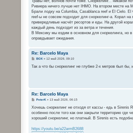
Травы нет, волнов почти тоже. Сноркелинг... никакой 
Ривиера ничего лучше нет IHMO. На втором местe на М
Брали лодку на Columbia, Casablanca reef и El Cielo. E
reef-ы не совсем подходит для сноркелинг-а. Корал на 
привередливые насчёт ресортов и еды. На другой корал
каждый день подходит из за ветра и течения.
В Мексику мы ездим в основном для сноркелинга, но в Ко
оправдывает ожидания.
Re: Barcelo Maya
С
BOX
»
12 май 2026, 09:10
о
о
Так а что бы сноркелинг не глубже 2-х метров был бы, 
б
щ
е
н
и
е
Re: Barcelo Maya
С
PeterK
»
13 май 2026, 06:15
о
о
Хочешь сноркелинг не отходя от кассы - едь в Sirenis
б
особенно после того как они закрыли территорию где че
щ
е
хороший сноркелинг, но платный. В Sirenis есть подобн
н
и
е
https://youtu.be/a22armB2688