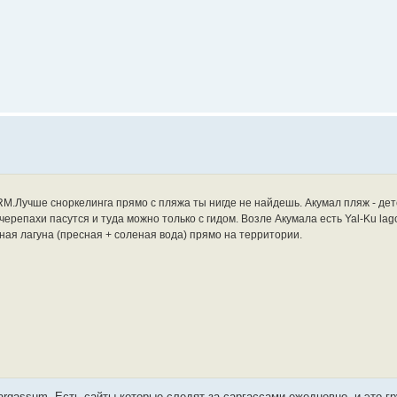
s RM.Лучше сноркелинга прямо с пляжа ты нигде не найдешь. Акумал пляж - дет
ерепахи пасутся и туда можно только с гидом. Возле Акумала есть Yal-Ku lag
бная лагуна (пресная + соленая вода) прямо на территории.
sargassum. Есть сайты которые следят за саргассами ежедневно, и это гр