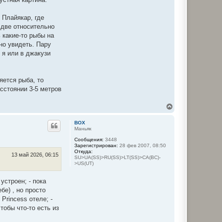
 Плайякар, где
 две относительно
 какие-то рыбы на
но увидеть. Пару
 я или в джакузи
яется рыба, то
сстоянии 3-5 метров
В
е
р
BOX
н
Маньяк
у
Сообщения:
3448
т
Зарегистрирован:
28 фев 2007, 08:50
ь
Откуда:
с
13 май 2026, 06:15
SU>UA(SS)>RU(SS)>LT(SS)>CA(BC)-
я
>US(UT)
к
н
устроен; - пока
а
ч
бе) , но просто
а
 Princess отеле; -
л
чтобы что-то есть из
у