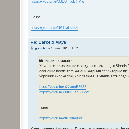
https://youtu.be/03B8_KcBHMw
Пляж
https://youtu.be/dKTtaI-q8d0
Re: Barcelo Maya
С
greentea
»
13 май 2026, 10:22
о
о
б
PeterK
писал(а):
↑
щ
е
Хочешь сноркелинг не отходя от кассы - едь в Sireni
н
особенно после того как они закрыли территорию где ч
и
е
хороший сноркелинг, но платный. В Sirenis есть подо
https://youtu.be/a22armB2688
https://youtu.be/03B8_KcBHMw
Пляж
https://youtu.be/dKTtaI-q8d0
К сожалению Акумаль и Тулум - это areas most hit by 