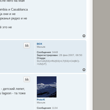
осле него на Мая
lumbia и Casablanca
а они и не
рканья редко и не
ё это не
В
е
р
BOX
н
Маньяк
у
Сообщения:
3448
т
Зарегистрирован:
28 фев 2007, 08:50
ь
Откуда:
с
SU>UA(SS)>RU(SS)>LT(SS)>CA(BC)-
я
>US(UT)
к
В
н
е
а
р
ч
н
а
у
л
т
у
- детский лепет,
ь
 lagoon - та тоже
с
я
PeterK
к
Маньяк
н
а
Сообщения:
1134