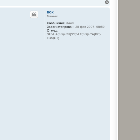
В
е
р
BOX
н
Маньяк
у
Сообщения:
3448
т
Зарегистрирован:
28 фев 2007, 08:50
ь
Откуда:
с
SU>UA(SS)>RU(SS)>LT(SS)>CA(BC)-
я
>US(UT)
к
н
а
ч
а
л
у