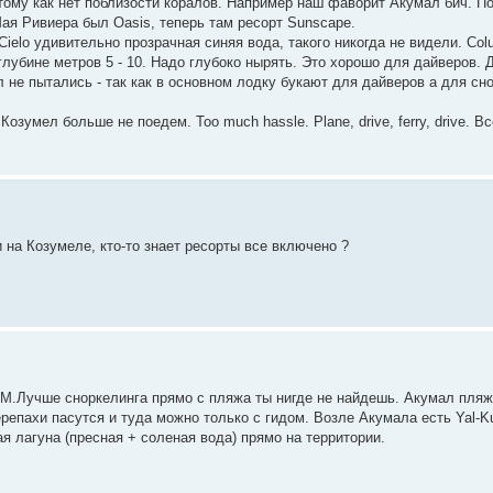
потому как нет поблизости коралов. Например наш фаворит Акумал бич. П
ая Ривиера был Oasis, теперь там ресорт Sunscape.
l Cielo удивительно прозрачная синяя вода, такого никогда не видели. Co
глубине метров 5 - 10. Надo глубоко нырять. Это хорошо для дайверов. Д
 не пытались - так как в основном лодку букают для дайверов а для сно
зумел больше не поедем. Too much hassle. Plane, drive, ferry, drive. Вс
и на Козумеле, кто-то знает ресорты все включено ?
 RM.Лучше сноркелинга прямо с пляжа ты нигде не найдешь. Акумал пляж 
репахи пасутся и туда можно только с гидом. Возле Акумала есть Yal-Ku
ая лагуна (пресная + соленая вода) прямо на территории.