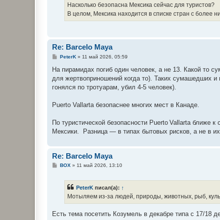
Насколько безопасна Мексика сейчас для туристов?
В целом, Мексика находится в списке стран с более 
Re: Barcelo Maya
С
PeterK
»
11 май 2026, 05:59
о
о
На пирамидах погиб один человек, а не 13. Какой то 
б
для жертвоприношений когда то). Таких сумашедших и в
щ
е
гонялся по тротуарам, убил 4-5 человек).
н
и
е
Puerto Vallarta безопаснее многих мест в Канаде.
По туристической безопасности Puerto Vallarta ближе
Мексики. Разница — в типах бытовых рисков, а не в и
Re: Barcelo Maya
С
BOX
»
11 май 2026, 13:10
о
о
б
PeterK
писал(а):
↑
щ
е
Мотыляем из-за людей, природы, животных, рыб, культу
н
и
е
Есть тема посетить Козумель в декабре типа с 17/18 д