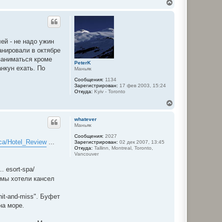
ч
В
а
е
л
р
у
н
у
т
лей - не надо ужин
ь
анировали в октябре
с
я
заниматься кроме
PeterK
к
анкун ехать. По
Маньяк
н
а
Сообщения:
1134
ч
Зарегистрирован:
17 фев 2003, 15:24
Откуда:
Kyiv - Toronto
а
л
В
у
е
р
whatever
н
Маньяк
у
Сообщения:
2027
т
.ca/Hotel_Review
...
Зарегистрирован:
02 дек 2007, 13:45
ь
Откуда:
Tallinn, Montreal, Toronto,
с
Vancouver
я
к
.. esort-spa/
н
 мы хотели кансел
а
ч
а
it-and-miss". Буфет
л
на море.
у