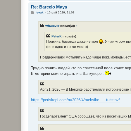
Re: Barcelo Maya
С
levak
»
10 май 2026, 21:08
о
о
б
whatever
писал(а):
↑
щ
е
н
PeterK
писал(а):
↑
и
е
Прикинь, баланда даже не моя
. Я чай утром п
(не в одно и то же место).
Поддерживаю! Мотылять надо чаще пока молоды, ест
Трудно понять людей кто по собстенной воле хочет вер
В лотерию можно играть и в Ванкувере..
Apr 21, 2026 — В Мексике расстреляли исторические п
https://periskopi.com/ru/2026/4/meksike ... -turistov/
Госдепартамент США сообщает, что из посетивших Мек