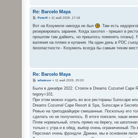
Re: Barcelo Maya
С
PeterK
»
11 май 2026, 17:18
о
о
Вот на Козумеле никогда не был
. Там есть недорого
б
резервировать заранее. Когда захотел - пришел в рест
щ
е
прошлом там дайвить, но пришлось поменять планы). Я
н
валяния на пляже и купания. На один день в PDC съезди
и
е
безопастности - Козумель всегда бы самым тихим мест
Re: Barcelo Maya
С
whatever
»
11 май 2026, 20:03
о
о
Были в декaбре 2022. Стояли в Dreams Cozumel Cape Re
б
tegory=101.
щ
е
При этом можно ходить во все рестораны Sunscape или
н
Dreams Cozumel Cape Resort & Spa, Sunscape и Secrets
и
е
Ревью на трипэдвайцере смешанные. Поскольку его то
сделать но не получилось. В итоге поехали, наше мнение 
Пляж нормальный, отель прямо на берегу, на шезлонага
только с утра и в обед, выбор очень ограниченный. По
Персонал очень фрэндли. Дринки, мы в основном пили 