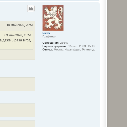
е
р
н
у
т
ь
с
10 май 2026, 20:51
я
к
levak
09 май 2026, 15:51
Графоман
н
а даже 3 раза в год
а
Сообщения:
25647
ч
Зарегистрирован:
15 июл 2009, 15:42
а
Откуда:
Москва, Франкфурт, Ричмонд.
л
у