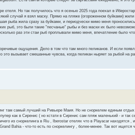
ре отеля. Но так получилось что я осенью 2025 года поехал в Иберостар
сякий случай я взял маску. Прямо на пляже (огороженном буйками) жили
ьшая рыба жила сразу за буйками, и периодчески мимо меня проносились
ких рыб, это были такие "песчаные" рыбы и без маски их было невозмож
есколько раз эти стаи рыб проплывали мимо меня, впечатление было что
речивые ощущения. Дело в том что там много пеликанов. И если появл
о это вызывает смешанные чувсва, когда пеликан ныряет за рыбой на ра
елинг там самый лучший на Ривьере Маия. Но не сноркелем единым отдых 
пупер как в Сиренис ( но кстати в Сиренис сам пляж маленький - и так се
его из сноркелинга в Riu , Iberostar отелях что в Playacar находятся , и
и Grand Bahia - что-то есть по сноркелингу , более-менее. Так вот ищется 