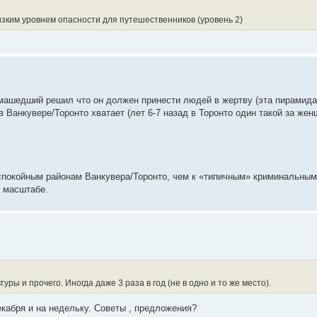
низким уровнем опасности для путешественников (уровень 2)
сумашедший решил что он должен принести людей в жертву (эта пирамид
 Ванкувере/Торонто хватает (лет 6-7 назад в Торонто один такой за же
 к спокойным районам Ванкувера/Торонто, чем к «типичным» криминальны
х масштабе.
ры и прочего. Иногда даже 3 раза в год (не в одно и то же место).
екабря и на недельку. Советы , предложения?