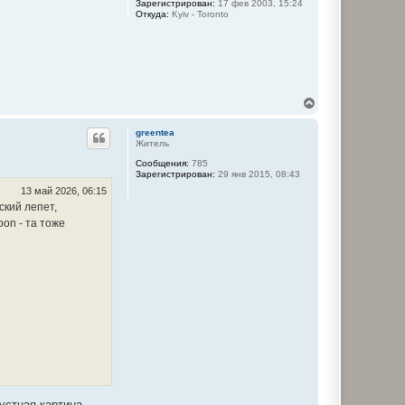
ч
Зарегистрирован:
17 фев 2003, 15:24
Откуда:
Kyiv - Toronto
а
л
у
В
е
р
greentea
н
Житель
у
Сообщения:
785
т
Зарегистрирован:
29 янв 2015, 08:43
ь
с
13 май 2026, 06:15
я
ский лепет,
к
oon - та тоже
н
а
ч
а
л
у
устная картина.