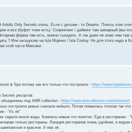
й Adults Only Secrets отель. Если с детьми - то Dreams. Плюсы этих оте
оран и все (буфет тоже есть). Сноркелинг / дайвинг там шикарный (мы пл
нтарная ферма там есть, можно съездить. А так даже не знаю чем там 
ть ? Или экскурсию на Isla Mujeres / Isla Contoy. Но для этого надо в К
ом этой части Мексики.
sort & Spa потому как его только что построили -
https://www.tripadvisor
 Secrets ресортов.
 объединены под AMR collection -
https://www.amrcollection.com/en/resort
.
лько построили ревью сначала небыло. Потом появились плохие так что
- "it's ok".
х сидели возле воды. Комнаты новые что понятно. Еда в ресторанах - "h
 вечерам только рестораны. Локация ресторанов очень удобная, в видом 
шампанское и красное. It was ok.