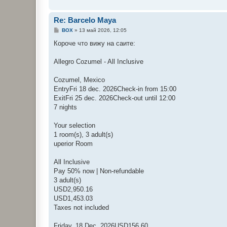
Re: Barcelo Maya
С
BOX
»
13 май 2026, 12:05
о
о
Короче что вижу на саите:
б
щ
е
Allegro Cozumel - All Inclusive
н
и
е
Cozumel, Mexico
EntryFri 18 dec. 2026Check-in from 15:00
ExitFri 25 dec. 2026Check-out until 12:00
7 nights
Your selection
1 room(s), 3 adult(s)
uperior Room
All Inclusive
Pay 50% now | Non-refundable
3 adult(s)
USD2,950.16
USD1,453.03
Taxes not included
Friday, 18 Dec. 2026USD156.60