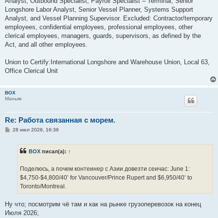
Analyst, Outbound Specialist, Payroll Specialist – Terminal, Senior
Longshore Labor Analyst, Senior Vessel Planner, Systems Support
Analyst, and Vessel Planning Supervisor. Excluded: Contractor/temporary
employees, confidential employees, professional employees, other
clerical employees, managers, guards, supervisors, as defined by the
Act, and all other employees.
Union to Certify:International Longshore and Warehouse Union, Local 63,
Office Clerical Unit
BOX
Маньяк
Re: Работа связанная с морем.
С
28 июл 2026, 16:36
о
о
б
BOX
писал(а):
↑
щ
е
н
Поделюсь, a пoчем контеинер с Азии довезти сеичас: June 1:
и
е
$4,750-$4,800/40’ for Vancouver/Prince Rupert and $6,950/40’ to
Toronto/Montreal.
Ну что; посмотрим чё там и как на рынке грузоперевозок на конец
Июля 2026;