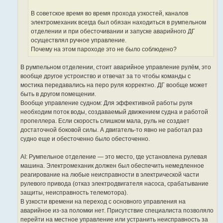
е
В советское время во время прохода узкостей, каналов
электромеханик всегда был обязан находиться в румпельном
отделении и при обесточивании и запуске аварийного ДГ
осуществлял ручное управление.
Почему на этом пароходе это не было соблюдено?
В румпельном отделении, стоит аварийное управление рулём, это
вообще другое устрoиство и отвечат за то чтобы команды с
мостика передавались на перо руля корректно. ДГ вообще может
быть в другом помещении.
Вообще управление судном: Для эффективной работы руля
необходим поток воды, создаваемый движением судна и работой
пропеллера. Если скорость слишком мала, руль не создает
достаточной боковой силы. А двигатель-то явно не работал раз
судно еще и обесточенно было обесточенно.
AI: Румпельное отделение — это место, где установлена рулевая
машина. Электромеханик должен был обеспечить немедленное
реагирование на любые неисправности в электрической части
рулевого привода (отказ электродвигателя насоса, срабатывание
защиты, неисправность телемотора).
В узкости времени на переход с основного управления на
аварийное из-за поломки нет. Присутствие специалиста позволяло
перейти на местное управление или устранить неисправность за