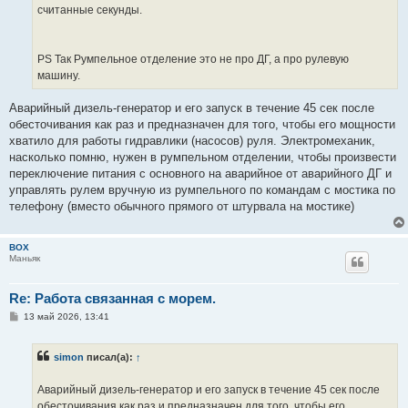
считанные секунды.
PS Так Румпельное отделение это не про ДГ, а про рулевую
машину.
Аварийный дизель-генератор и его запуск в течение 45 сек после
обесточивания как раз и предназначен для того, чтобы его мощности
хватило для работы гидравлики (насосов) руля. Электромеханик,
насколько помню, нужен в румпельном отделении, чтобы произвести
переключение питания с основного на аварийное от аварийного ДГ и
управлять рулем вручную из румпельного по командам с мостика по
телефону (вместо обычного прямого от штурвала на мостике)
BOX
Маньяк
Re: Работа связанная с морем.
С
13 май 2026, 13:41
о
о
б
simon
писал(а):
↑
щ
е
н
Аварийный дизель-генератор и его запуск в течение 45 сек после
и
е
обесточивания как раз и предназначен для того, чтобы его