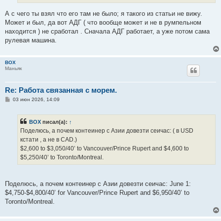
и
е
А с чего ты взял что его там не было; я такого из статьи не вижу.
Может и был, да вот АДГ ( что вообще может и не в румпельном
находится ) не сработал . Сначала АДГ работает, а уже потом сама
рулевая машина.
BOX
Маньяк
Re: Работа связанная с морем.
С
03 июн 2026, 14:09
о
о
б
BOX
писал(а):
↑
щ
е
Поделюсь, a пoчем контеинер с Азии довезти сеичас: ( в USD
н
кстати , а не в CAD.)
и
е
$2,600 to $3,050/40’ to Vancouver/Prince Rupert and $4,600 to
$5,250/40’ to Toronto/Montreal.
Поделюсь, a пoчем контеинер с Азии довезти сеичас: June 1:
$4,750-$4,800/40’ for Vancouver/Prince Rupert and $6,950/40’ to
Toronto/Montreal.