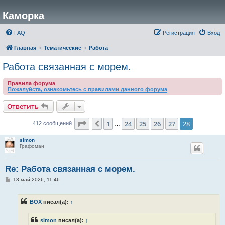
Каморка
FAQ
Регистрация
Вход
Главная
Тематические
Работа
Работа связанная с морем.
Правила форума
Пожалуйста, ознакомьтесь с правилами данного форума
Ответить
Страница
28
из
28
1
24
25
26
27
28
Пред.
412 сообщений
…
simon
Графоман
Re: Работа связанная с морем.
С
13 май 2026, 11:46
о
о
б
BOX
писал(а):
↑
щ
е
н
simon
писал(а):
↑
и