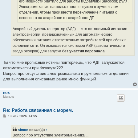
его мощности хватило для работы гидравлики (насосов) руля.
Электромеханик, насколько помню, нужен в румпельном
отделении, чтобы произвести переключение питания с
основного на аварийное от аварийного ДГ...
Аварийный дизель-генератор (АДГ) — это автономный источник
электроэнергии, предназначенный для автоматического
обеспечения питания ответственных потребителей при сбоях в
основной сети. Он оснащается системой АВР (автоматического
ввода резерва) для запуска
без участия персонала
Ты что мне прописные истины повторяешь, что АДГ запускается
автоматически при блэкауте???
Вопрос про отсутствие электромеханика в румпельном отделении
для выполнения описанных ранее мною функций
BOX
Маньяк
Re: Работа связанная с морем.
С
13 май 2026, 14:55
о
о
б
simon
писал(а):
↑
щ
е
Вопрос про отсутствие электромеханика ...
н