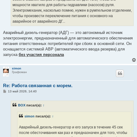
мощности хватило для работы гидравлики (насосов) руля.
Электромеханик, насколько помню, нужен в румпельном отделении,
чтобы произвести переключение питания с основного на
аварийное от аварийного ДГ...
Аварийный дизель-генератор (АДГ) — это автономный источник
электроэнергии, предназначенный для автоматического обеспечения
питания ответственных потребителей при сбоях в основной сети. Он
оснащается системой АВР (автоматического ввода резерва) для
запуска
без участия персонала
simon
Графоман
Re: Работа связанная с морем.
С
13 май 2026, 14:40
о
о
б
BOX
писал(а):
↑
щ
е
н
simon
писал(а):
↑
и
е
Аварийный дизель-генератор и его запуск в течение 45 сек
после обесточивания как раз и предназначен для того, чтобы