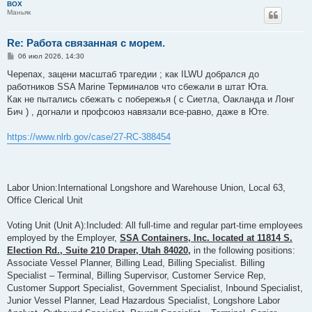
BOX
Маньяк
Re: Работа связанная с морем.
С
06 июл 2026, 14:30
о
о
Черепах, зацени масштаб трагедии ; как ILWU добрался до
б
работников SSA Marine Терминалов что сбежали в штат Юта.
щ
е
Как не пытались сбежать с побережья ( с Сиетла, Оакланда и Лонг
н
Бич ) , догнали и профсоюз навязали все-равно, даже в Юте.
и
е
https://www.nlrb.gov/case/27-RC-388454
Labor Union:International Longshore and Warehouse Union, Local 63,
Office Clerical Unit
Voting Unit (Unit A):Included: All full-time and regular part-time employees
employed by the Employer,
SSA Containers, Inc. located at 11814 S.
Election Rd., Suite 210 Draper, Utah 84020,
in the following positions:
Associate Vessel Planner, Billing Lead, Billing Specialist. Billing
Specialist – Terminal, Billing Supervisor, Customer Service Rep,
Customer Support Specialist, Government Specialist, Inbound Specialist,
Junior Vessel Planner, Lead Hazardous Specialist, Longshore Labor