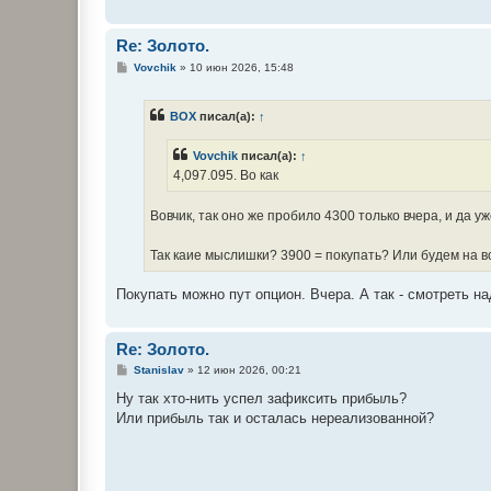
Re: Золото.
С
Vovchik
»
10 июн 2026, 15:48
о
о
б
BOX
писал(а):
↑
щ
е
н
Vovchik
писал(а):
↑
и
е
4,097.095. Во как
Вовчик, так оно же пробило 4300 только вчера, и да у
Так каие мыслишки? 3900 = покупать? Или будем на 
Покупать можно пут опцион. Вчера. А так - смотреть н
Re: Золото.
С
Stanislav
»
12 июн 2026, 00:21
о
о
Ну так хто-нить успел зафиксить прибыль?
б
Или прибыль так и осталась нереализованной?
щ
е
н
и
е