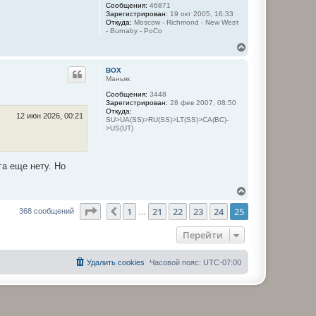
ч
Сообщения:
46871
а
Зарегистрирован:
19 окт 2005, 16:33
Откуда:
Moscow - Richmond - New Wesт
л
- Burnaby - PoCo
у
В
е
р
BOX
н
Маньяк
у
Сообщения:
3448
т
Зарегистрирован:
28 фев 2007, 08:50
ь
Откуда:
с
12 июн 2026, 00:21
SU>UA(SS)>RU(SS)>LT(SS)>CA(BC)-
я
>US(UT)
к
н
а
ч
га еще нету. Но
а
л
В
у
е
Страница
25
из
25
1
21
22
23
24
25
р
Пред.
368 сообщений
…
н
у
Перейти
т
ь
с
Удалить cookies
Часовой пояс:
UTC-07:00
я
к
н
а
ч