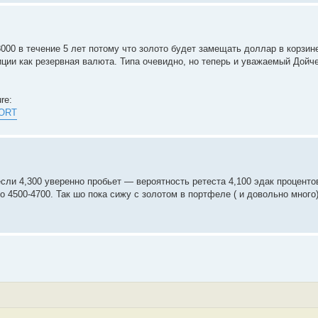
8000 в течение 5 лет потому что золото будет замещать доллар в корзи
иции как резервная валюта. Типа очевидно, но теперь и уважаемый Дойч
ure:
PORT
если 4,300 уверенно пробьет — вероятность ретеста 4,100 эдак процентов
ло 4500-4700. Так шо пока сижу с золотом в портфеле ( и довольно много