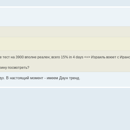
же тест на 3900 вполне реален; всего 15% in 4 days <=> Израиль воюет с Иран
воину посмотреть?
адо. В настоящий момент - имеем Даун тренд.