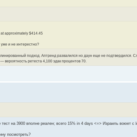
g at approximately $414.45
уже и не интерестно?
иплинированный подход. Аптренд развалился но даун еще не подтвердился. С
т — вероятность ретеста 4,100 эдак процентов 70.
е тест на 3900 вполне реален; всего 15% in 4 days <=> Израиль воюет с
ину посмотреть?