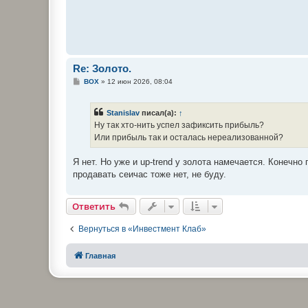
Re: Золото.
С
BOX
»
12 июн 2026, 08:04
о
о
б
Stanislav
писал(а):
↑
щ
е
Ну так хто-нить успел зафиксить прибыль?
н
Или прибыль так и осталась нереализованной?
и
е
Я нет. Но уже и up-trend у золота намечается. Конечно
продавать сеичас тоже нет, не буду.
Ответить
Вернуться в «Инвестмент Клаб»
Главная