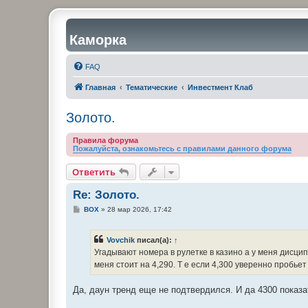
Каморка
FAQ
Главная
Тематические
Инвестмент Клаб
Золото.
Правила форума
Пожалуйста, ознакомьтесь с правилами данного форума
Ответить
Re: Золото.
С
BOX
»
28 мар 2026, 17:42
о
о
б
Vovchik
писал(а):
↑
щ
е
Угадывают номера в рулетке в казино а у меня дисц
н
меня стоит на 4,290. Т е если 4,300 уверенно пробье
и
е
Да, даун тренд еще не подтвердился. И да 4300 показа