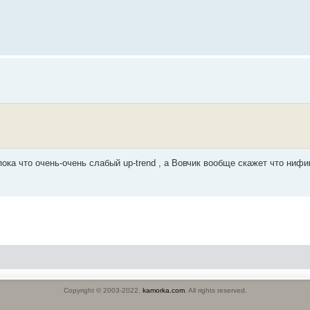
 пока что очень-очень слабый up-trend , a Вовчик вообще скажет что нифи
Copyright © 2003-2022,
kamorka.com
. All rights reserved.