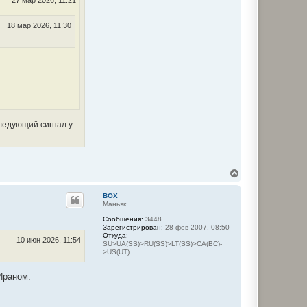
27 мар 2026, 11:21
н
а
ч
18 мар 2026, 11:30
а
л
у
ледующий сигнал у
В
е
р
BOX
н
Маньяк
у
Сообщения:
3448
т
Зарегистрирован:
28 фев 2007, 08:50
ь
Откуда:
с
10 июн 2026, 11:54
SU>UA(SS)>RU(SS)>LT(SS)>CA(BC)-
я
>US(UT)
к
н
 Ираном.
а
ч
а
л