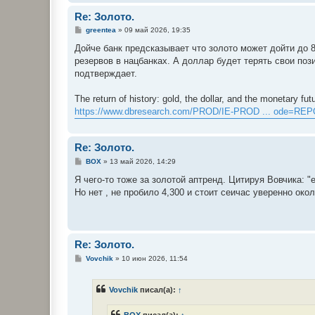
Re: Золото.
С
greentea
»
09 май 2026, 19:35
о
о
Дойче банк предсказывает что золото может дойти до 
б
резервов в нацбанках. А доллар будет терять свои поз
щ
е
подтверждает.
н
и
е
The return of history: gold, the dollar, and the monetary fut
https://www.dbresearch.com/PROD/IE-PROD ... ode=RE
Re: Золото.
С
BOX
»
13 май 2026, 14:29
о
о
Я чего-то тоже за золотой аптренд. Цитируя Вовчика: "
б
Но нет , не пробило 4,300 и стоит сеичас уверенно око
щ
е
н
и
е
Re: Золото.
С
Vovchik
»
10 июн 2026, 11:54
о
о
б
Vovchik
писал(а):
↑
щ
е
н