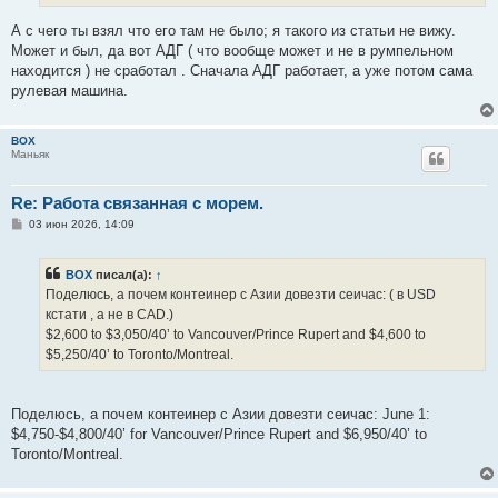
и
е
А с чего ты взял что его там не было; я такого из статьи не вижу.
Может и был, да вот АДГ ( что вообще может и не в румпельном
находится ) не сработал . Сначала АДГ работает, а уже потом сама
рулевая машина.
BOX
Маньяк
Re: Работа связанная с морем.
С
03 июн 2026, 14:09
о
о
б
BOX
писал(а):
↑
щ
е
Поделюсь, a пoчем контеинер с Азии довезти сеичас: ( в USD
н
кстати , а не в CAD.)
и
е
$2,600 to $3,050/40’ to Vancouver/Prince Rupert and $4,600 to
$5,250/40’ to Toronto/Montreal.
Поделюсь, a пoчем контеинер с Азии довезти сеичас: June 1:
$4,750-$4,800/40’ for Vancouver/Prince Rupert and $6,950/40’ to
Toronto/Montreal.