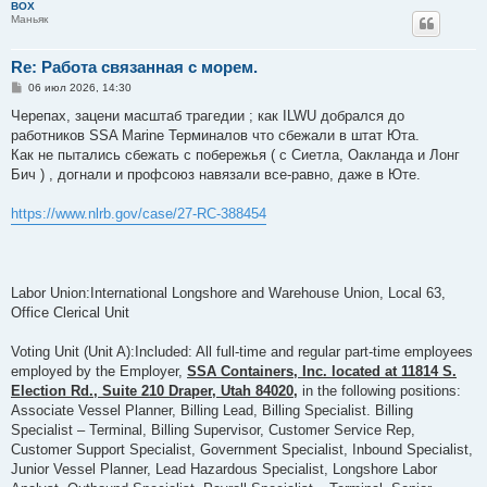
BOX
Маньяк
Re: Работа связанная с морем.
С
06 июл 2026, 14:30
о
о
Черепах, зацени масштаб трагедии ; как ILWU добрался до
б
работников SSA Marine Терминалов что сбежали в штат Юта.
щ
е
Как не пытались сбежать с побережья ( с Сиетла, Оакланда и Лонг
н
Бич ) , догнали и профсоюз навязали все-равно, даже в Юте.
и
е
https://www.nlrb.gov/case/27-RC-388454
Labor Union:International Longshore and Warehouse Union, Local 63,
Office Clerical Unit
Voting Unit (Unit A):Included: All full-time and regular part-time employees
employed by the Employer,
SSA Containers, Inc. located at 11814 S.
Election Rd., Suite 210 Draper, Utah 84020,
in the following positions:
Associate Vessel Planner, Billing Lead, Billing Specialist. Billing
Specialist – Terminal, Billing Supervisor, Customer Service Rep,
Customer Support Specialist, Government Specialist, Inbound Specialist,
Junior Vessel Planner, Lead Hazardous Specialist, Longshore Labor