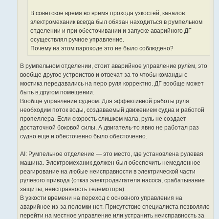
е
В советское время во время прохода узкостей, каналов
электромеханик всегда был обязан находиться в румпельном
отделении и при обесточивании и запуске аварийного ДГ
осуществлял ручное управление.
Почему на этом пароходе это не было соблюдено?
В румпельном отделении, стоит аварийное управление рулём, это
вообще другое устрoиство и отвечат за то чтобы команды с
мостика передавались на перо руля корректно. ДГ вообще может
быть в другом помещении.
Вообще управление судном: Для эффективной работы руля
необходим поток воды, создаваемый движением судна и работой
пропеллера. Если скорость слишком мала, руль не создает
достаточной боковой силы. А двигатель-то явно не работал раз
судно еще и обесточенно было обесточенно.
AI: Румпельное отделение — это место, где установлена рулевая
машина. Электромеханик должен был обеспечить немедленное
реагирование на любые неисправности в электрической части
рулевого привода (отказ электродвигателя насоса, срабатывание
защиты, неисправность телемотора).
В узкости времени на переход с основного управления на
аварийное из-за поломки нет. Присутствие специалиста позволяло
перейти на местное управление или устранить неисправность за