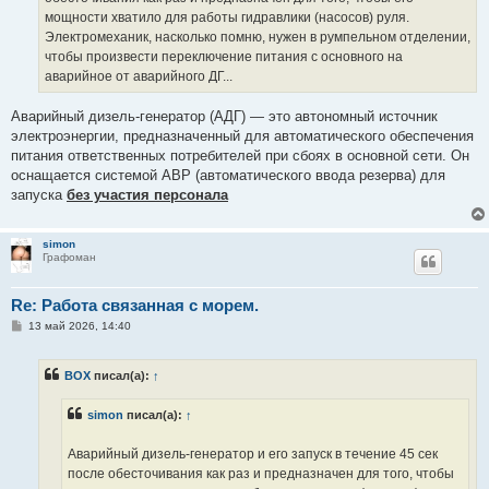
мощности хватило для работы гидравлики (насосов) руля.
Электромеханик, насколько помню, нужен в румпельном отделении,
чтобы произвести переключение питания с основного на
аварийное от аварийного ДГ...
Аварийный дизель-генератор (АДГ) — это автономный источник
электроэнергии, предназначенный для автоматического обеспечения
питания ответственных потребителей при сбоях в основной сети. Он
оснащается системой АВР (автоматического ввода резерва) для
запуска
без участия персонала
simon
Графоман
Re: Работа связанная с морем.
С
13 май 2026, 14:40
о
о
б
BOX
писал(а):
↑
щ
е
н
simon
писал(а):
↑
и
е
Аварийный дизель-генератор и его запуск в течение 45 сек
после обесточивания как раз и предназначен для того, чтобы