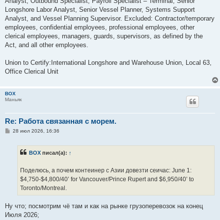
Analyst, Outbound Specialist, Payroll Specialist – Terminal, Senior
Longshore Labor Analyst, Senior Vessel Planner, Systems Support
Analyst, and Vessel Planning Supervisor. Excluded: Contractor/temporary
employees, confidential employees, professional employees, other
clerical employees, managers, guards, supervisors, as defined by the
Act, and all other employees.
Union to Certify:International Longshore and Warehouse Union, Local 63,
Office Clerical Unit
BOX
Маньяк
Re: Работа связанная с морем.
С
28 июл 2026, 16:36
о
о
б
BOX
писал(а):
↑
щ
е
н
Поделюсь, a пoчем контеинер с Азии довезти сеичас: June 1:
и
е
$4,750-$4,800/40’ for Vancouver/Prince Rupert and $6,950/40’ to
Toronto/Montreal.
Ну что; посмотрим чё там и как на рынке грузоперевозок на конец
Июля 2026;