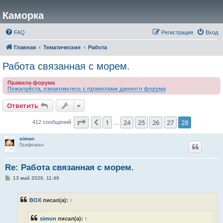
Каморка
FAQ
Регистрация
Вход
Главная
Тематические
Работа
Работа связанная с морем.
Правила форума
Пожалуйста, ознакомьтесь с правилами данного форума
Ответить
Страница
28
из
28
1
24
25
26
27
28
Пред.
412 сообщений
…
simon
Графоман
Re: Работа связанная с морем.
С
13 май 2026, 11:46
о
о
б
BOX
писал(а):
↑
щ
е
н
simon
писал(а):
↑
и