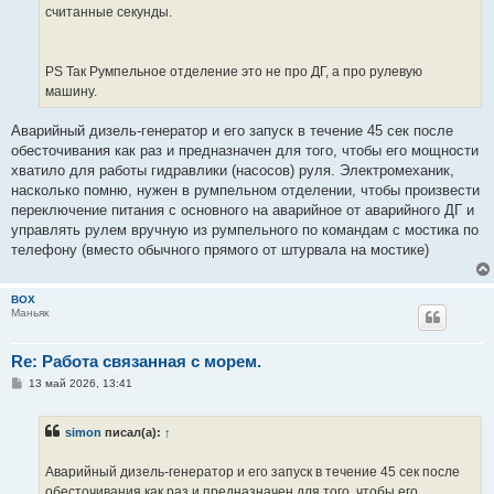
считанные секунды.
PS Так Румпельное отделение это не про ДГ, а про рулевую
машину.
Аварийный дизель-генератор и его запуск в течение 45 сек после
обесточивания как раз и предназначен для того, чтобы его мощности
хватило для работы гидравлики (насосов) руля. Электромеханик,
насколько помню, нужен в румпельном отделении, чтобы произвести
переключение питания с основного на аварийное от аварийного ДГ и
управлять рулем вручную из румпельного по командам с мостика по
телефону (вместо обычного прямого от штурвала на мостике)
BOX
Маньяк
Re: Работа связанная с морем.
С
13 май 2026, 13:41
о
о
б
simon
писал(а):
↑
щ
е
н
Аварийный дизель-генератор и его запуск в течение 45 сек после
и
е
обесточивания как раз и предназначен для того, чтобы его