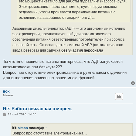
его мощности хватило для работы гидравлики (насосов) руля.
Электромеханик, насколько помню, нужен в румпельном
отделении, чтобы произвести переключение питания с
основного на аварийное от аварийного ДГ...
Аварийный дизель-генератор (АДГ) — это автономный источник
электроэнергии, предназначенный для автоматического
обеспечения питания ответственных потребителей при сбоях в
основной сети. Он оснащается системой АВР (автоматического
ввода резерва) для запуска
без участия персонала
Ты что мне прописные истины повторяешь, что АДГ запускается
автоматически при блэкауте???
Вопрос про отсутствие электромеханика в румпельном отделении
для выполнения описанных ранее мною функций
BOX
Маньяк
Re: Работа связанная с морем.
С
13 май 2026, 14:55
о
о
б
simon
писал(а):
↑
щ
е
Вопрос про отсутствие электромеханика ...
н