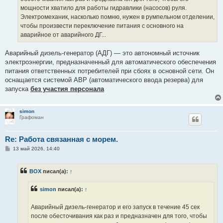
мощности хватило для работы гидравлики (насосов) руля.
Электромеханик, насколько помню, нужен в румпельном отделении,
чтобы произвести переключение питания с основного на
аварийное от аварийного ДГ...
Аварийный дизель-генератор (АДГ) — это автономный источник
электроэнергии, предназначенный для автоматического обеспечения
питания ответственных потребителей при сбоях в основной сети. Он
оснащается системой АВР (автоматического ввода резерва) для
запуска
без участия персонала
simon
Графоман
Re: Работа связанная с морем.
С
13 май 2026, 14:40
о
о
б
BOX
писал(а):
↑
щ
е
н
simon
писал(а):
↑
и
е
Аварийный дизель-генератор и его запуск в течение 45 сек
после обесточивания как раз и предназначен для того, чтобы