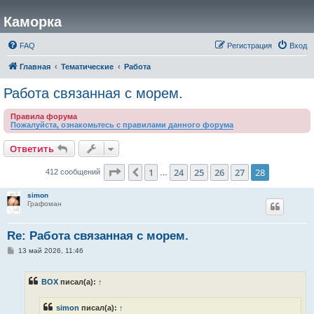
Каморка
FAQ
Регистрация
Вход
Главная
Тематические
Работа
Работа связанная с морем.
Правила форума
Пожалуйста, ознакомьтесь с правилами данного форума
Ответить
Страница
28
из
28
1
24
25
26
27
28
Пред.
412 сообщений
…
simon
Графоман
Re: Работа связанная с морем.
С
13 май 2026, 11:46
о
о
б
BOX
писал(а):
↑
щ
е
н
simon
писал(а):
↑
и