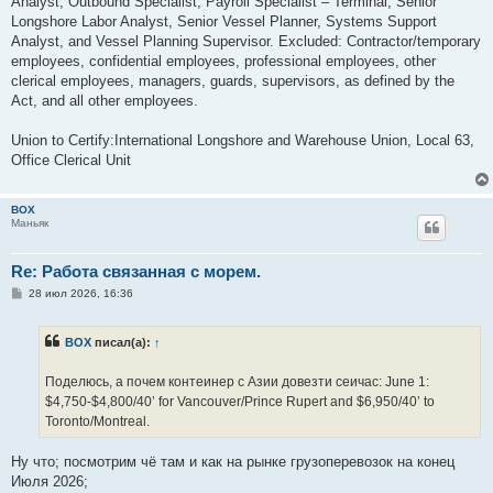
Analyst, Outbound Specialist, Payroll Specialist – Terminal, Senior
Longshore Labor Analyst, Senior Vessel Planner, Systems Support
Analyst, and Vessel Planning Supervisor. Excluded: Contractor/temporary
employees, confidential employees, professional employees, other
clerical employees, managers, guards, supervisors, as defined by the
Act, and all other employees.
Union to Certify:International Longshore and Warehouse Union, Local 63,
Office Clerical Unit
BOX
Маньяк
Re: Работа связанная с морем.
С
28 июл 2026, 16:36
о
о
б
BOX
писал(а):
↑
щ
е
н
Поделюсь, a пoчем контеинер с Азии довезти сеичас: June 1:
и
е
$4,750-$4,800/40’ for Vancouver/Prince Rupert and $6,950/40’ to
Toronto/Montreal.
Ну что; посмотрим чё там и как на рынке грузоперевозок на конец
Июля 2026;