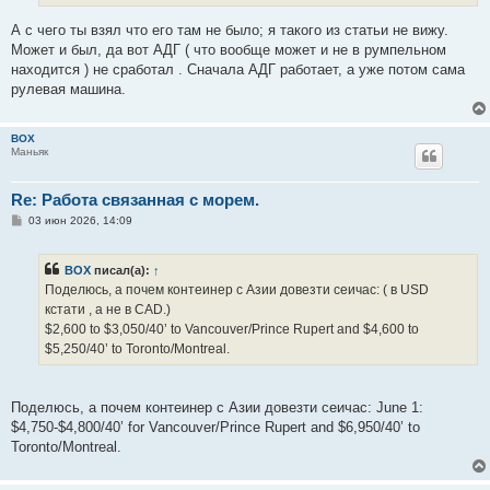
и
е
А с чего ты взял что его там не было; я такого из статьи не вижу.
Может и был, да вот АДГ ( что вообще может и не в румпельном
находится ) не сработал . Сначала АДГ работает, а уже потом сама
рулевая машина.
BOX
Маньяк
Re: Работа связанная с морем.
С
03 июн 2026, 14:09
о
о
б
BOX
писал(а):
↑
щ
е
Поделюсь, a пoчем контеинер с Азии довезти сеичас: ( в USD
н
кстати , а не в CAD.)
и
е
$2,600 to $3,050/40’ to Vancouver/Prince Rupert and $4,600 to
$5,250/40’ to Toronto/Montreal.
Поделюсь, a пoчем контеинер с Азии довезти сеичас: June 1:
$4,750-$4,800/40’ for Vancouver/Prince Rupert and $6,950/40’ to
Toronto/Montreal.