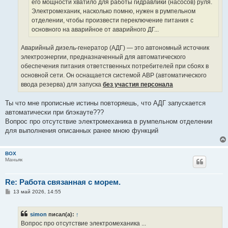
его мощности хватило для работы гидравлики (насосов) руля.
Электромеханик, насколько помню, нужен в румпельном
отделении, чтобы произвести переключение питания с
основного на аварийное от аварийного ДГ...
Аварийный дизель-генератор (АДГ) — это автономный источник
электроэнергии, предназначенный для автоматического
обеспечения питания ответственных потребителей при сбоях в
основной сети. Он оснащается системой АВР (автоматического
ввода резерва) для запуска
без участия персонала
Ты что мне прописные истины повторяешь, что АДГ запускается
автоматически при блэкауте???
Вопрос про отсутствие электромеханика в румпельном отделении
для выполнения описанных ранее мною функций
BOX
Маньяк
Re: Работа связанная с морем.
С
13 май 2026, 14:55
о
о
б
simon
писал(а):
↑
щ
е
Вопрос про отсутствие электромеханика ...
н