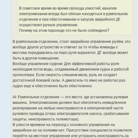
е
В советское время во время прохода узкостей, каналов
электромеханик всегда был обязан находиться в румпельном
отделении и при обесточивании и запуске аварийного ДГ
осуществлял ручное управление.
Почему на этом пароходе это не было соблюдено?
В румпельном отделении, стоит аварийное управление рулём, это
вообще другое устрoиство и отвечат за то чтобы команды с
мостика передавались на перо руля корректно. ДГ вообще может
быть в другом помещении.
Вообще управление судном: Для эффективной работы руля
необходим поток воды, создаваемый движением судна и работой
пропеллера. Если скорость слишком мала, руль не создает
достаточной боковой силы. А двигатель-то явно не работал раз
судно еще и обесточенно было обесточенно.
AI: Румпельное отделение — это место, где установлена рулевая
машина. Электромеханик должен был обеспечить немедленное
реагирование на любые неисправности в электрической части
рулевого привода (отказ электродвигателя насоса, срабатывание
защиты, неисправность телемотора).
В узкости времени на переход с основного управления на
аварийное из-за поломки нет. Присутствие специалиста позволяло
перейти на местное управление или устранить неисправность за