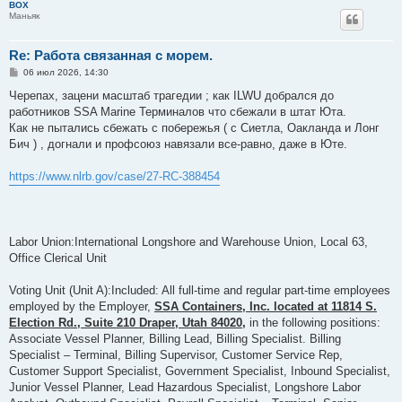
BOX
Маньяк
Re: Работа связанная с морем.
С
06 июл 2026, 14:30
о
о
Черепах, зацени масштаб трагедии ; как ILWU добрался до
б
работников SSA Marine Терминалов что сбежали в штат Юта.
щ
е
Как не пытались сбежать с побережья ( с Сиетла, Оакланда и Лонг
н
Бич ) , догнали и профсоюз навязали все-равно, даже в Юте.
и
е
https://www.nlrb.gov/case/27-RC-388454
Labor Union:International Longshore and Warehouse Union, Local 63,
Office Clerical Unit
Voting Unit (Unit A):Included: All full-time and regular part-time employees
employed by the Employer,
SSA Containers, Inc. located at 11814 S.
Election Rd., Suite 210 Draper, Utah 84020,
in the following positions:
Associate Vessel Planner, Billing Lead, Billing Specialist. Billing
Specialist – Terminal, Billing Supervisor, Customer Service Rep,
Customer Support Specialist, Government Specialist, Inbound Specialist,
Junior Vessel Planner, Lead Hazardous Specialist, Longshore Labor