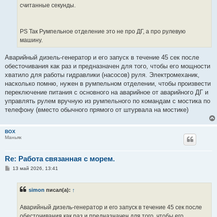
считанные секунды.
PS Так Румпельное отделение это не про ДГ, а про рулевую
машину.
Аварийный дизель-генератор и его запуск в течение 45 сек после
обесточивания как раз и предназначен для того, чтобы его мощности
хватило для работы гидравлики (насосов) руля. Электромеханик,
насколько помню, нужен в румпельном отделении, чтобы произвести
переключение питания с основного на аварийное от аварийного ДГ и
управлять рулем вручную из румпельного по командам с мостика по
телефону (вместо обычного прямого от штурвала на мостике)
BOX
Маньяк
Re: Работа связанная с морем.
С
13 май 2026, 13:41
о
о
б
simon
писал(а):
↑
щ
е
н
Аварийный дизель-генератор и его запуск в течение 45 сек после
и
е
обесточивания как раз и предназначен для того, чтобы его