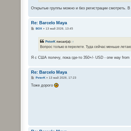
Открытые группы можно и без регистрации смотреть. В
Re: Barcelo Maya
С
BOX
»
13 май 2026, 13:45
о
о
б
PeterK
писал(а):
↑
щ
е
Вопрос только в перелете. Туда сейчас меньше лета
н
и
е
Я с США полечу, пока где-то 350+/- USD - one way from
Re: Barcelo Maya
С
PeterK
»
13 май 2026, 17:23
о
о
Тоже дорого
б
щ
е
н
и
е