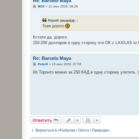
Re: Barcelo Maya
С
BOX
»
12 июн 2026, 08:26
о
о
б
PeterK
писал(а):
↑
щ
е
Тоже дорого
н
и
е
Кстати да, дорого.
150-200 долларов в одну сторону это ОК с LAX/LAS to
Re: Barcelo Maya
С
PeterK
»
13 июн 2026, 07:58
о
о
Из Торонто можно за 250 КАД в одну сторону улететь. 
б
щ
е
н
и
е
Ответить
Вернуться в «Рыбалка / Охота / Природа»