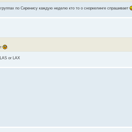
 группах по Сиренису каждую неделю кто то о сноркелинге спрашивает
ют
.
 LAS or LAX