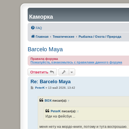
Каморка
FAQ
Главная
Тематические
Рыбалка / Охота / Природа
Barcelo Maya
Правила форума
Пожалуйста, ознакомьтесь с правилами данного форума
Ответить
Re: Barcelo Maya
С
PeterK
»
13 май 2026, 13:42
о
о
б
BOX
писал(а):
↑
щ
е
н
PeterK
писал(а):
↑
и
е
Иди на фейсбук ...
меня нету на мордо-книге, потому и тута воспрошаю.