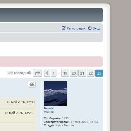
Регистрация
Вход
Страница
23
из
23
1
19
20
21
22
23
Пред.
335 сообщений
…
13 май 2026, 13:38
PeterK
Маньяк
13 май 2026, 13:26
Сообщения:
1133
Зарегистрирован:
17 фев 2003, 15:24
Откуда:
Kyiv - Toronto