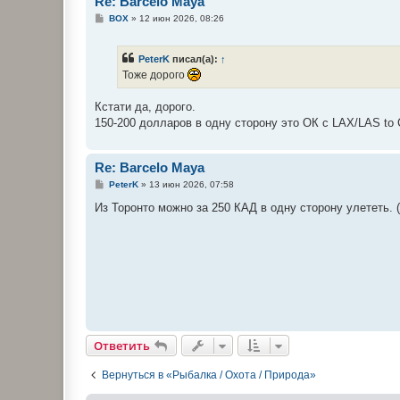
Re: Barcelo Maya
С
BOX
»
12 июн 2026, 08:26
о
о
б
PeterK
писал(а):
↑
щ
е
Тоже дорого
н
и
е
Кстати да, дорого.
150-200 долларов в одну сторону это ОК с LAX/LAS to
Re: Barcelo Maya
С
PeterK
»
13 июн 2026, 07:58
о
о
Из Торонто можно за 250 КАД в одну сторону улететь. 
б
щ
е
н
и
е
Ответить
Вернуться в «Рыбалка / Охота / Природа»