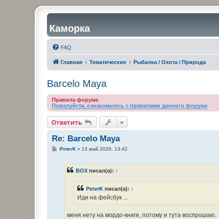
Каморка
FAQ
Главная
Тематические
Рыбалка / Охота / Природа
Barcelo Maya
Правила форума
Пожалуйста, ознакомьтесь с правилами данного форума
Ответить
Re: Barcelo Maya
С
PeterK
»
13 май 2026, 13:42
о
о
б
BOX
писал(а):
↑
щ
е
н
PeterK
писал(а):
↑
и
е
Иди на фейсбук ...
меня нету на мордо-книге, потому и тута воспрошаю.