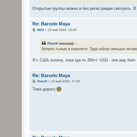
Открытые группы можно и без регистрации смотреть. В
Re: Barcelo Maya
С
BOX
»
13 май 2026, 13:45
о
о
б
PeterK
писал(а):
↑
щ
е
Вопрос только в перелете. Туда сейчас меньше лета
н
и
е
Я с США полечу, пока где-то 350+/- USD - one way from
Re: Barcelo Maya
С
PeterK
»
13 май 2026, 17:23
о
о
Тоже дорого
б
щ
е
н
и
е