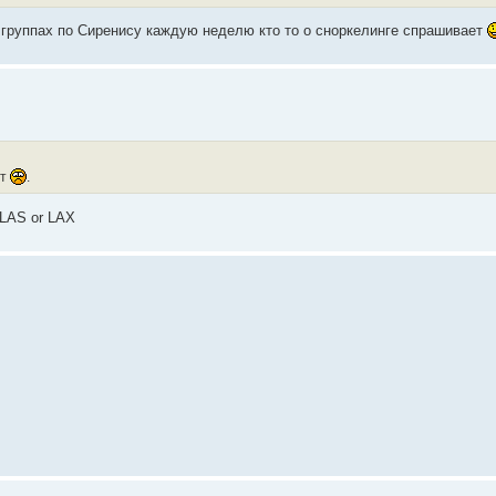
 группах по Сиренису каждую неделю кто то о сноркелинге спрашивает
ют
.
 LAS or LAX