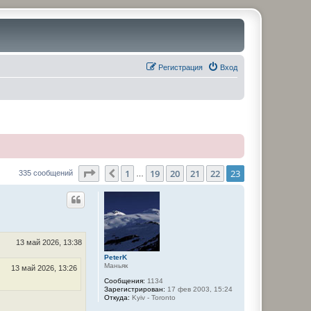
Регистрация
Вход
Страница
23
из
23
1
19
20
21
22
23
Пред.
335 сообщений
…
13 май 2026, 13:38
PeterK
Маньяк
13 май 2026, 13:26
Сообщения:
1134
Зарегистрирован:
17 фев 2003, 15:24
Откуда:
Kyiv - Toronto