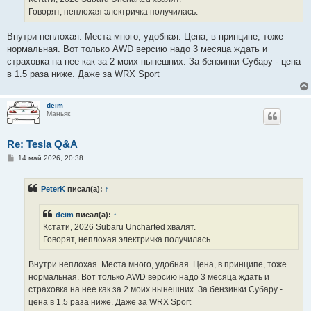
н
Говорят, неплохая электричка получилась.
и
е
Внутри неплохая. Места много, удобная. Цена, в принципе, тоже
нормальная. Вот только AWD версию надо 3 месяца ждать и
страховка на нее как за 2 моих нынешних. За бензинки Субару - цена
в 1.5 раза ниже. Даже за WRX Sport
deim
Маньяк
Re: Tesla Q&A
С
14 май 2026, 20:38
о
о
б
PeterK
писал(а):
↑
щ
е
н
deim
писал(а):
↑
и
е
Кстати, 2026 Subaru Uncharted хвалят.
Говорят, неплохая электричка получилась.
Внутри неплохая. Места много, удобная. Цена, в принципе, тоже
нормальная. Вот только AWD версию надо 3 месяца ждать и
страховка на нее как за 2 моих нынешних. За бензинки Субару -
цена в 1.5 раза ниже. Даже за WRX Sport