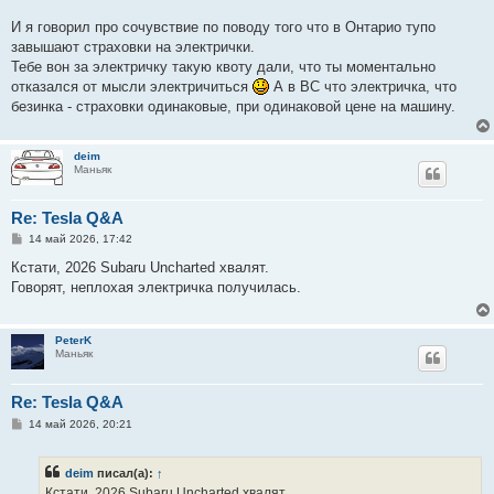
И я говорил про сочувствие по поводу того что в Онтарио тупо
завышают страховки на электрички.
Тебе вон за электричку такую квоту дали, что ты моментально
отказался от мысли электричиться
А в ВС что электричка, что
безинка - страховки одинаковые, при одинаковой цене на машину.
deim
Маньяк
Re: Tesla Q&A
С
14 май 2026, 17:42
о
о
Кстати, 2026 Subaru Uncharted хвалят.
б
Говорят, неплохая электричка получилась.
щ
е
н
и
PeterK
е
Маньяк
Re: Tesla Q&A
С
14 май 2026, 20:21
о
о
б
deim
писал(а):
↑
щ
е
Кстати, 2026 Subaru Uncharted хвалят.