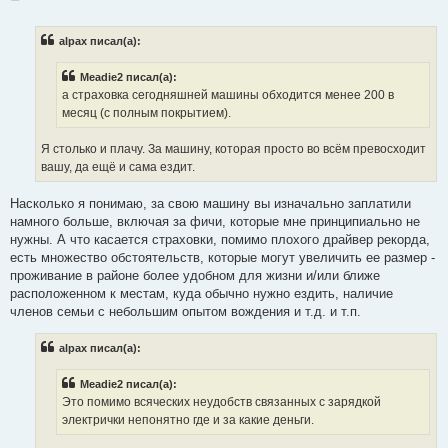
о
о
б
alpax писал(а):
щ
е
н
Meadie2 писал(а):
и
е
а страховка сегодняшней машины обходится менее 200 в
месяц (с полным покрытием).
Я столько и плачу. За машину, которая просто во всём превосходит
вашу, да ещё и сама ездит.
Насколько я понимаю, за свою машину вы изначально заплатили
намного больше, включая за фичи, которые мне принципиально не
нужны. А что касается страховки, помимо плохого драйвер рекорда,
есть множество обстоятельств, которые могут увеличить ее размер -
проживание в районе более удобном для жизни и/или ближе
расположенном к местам, куда обычно нужно ездить, наличие
членов семьи с небольшим опытом вождения и т.д. и т.п.
alpax писал(а):
Meadie2 писал(а):
Это помимо всяческих неудобств связанных с зарядкой
электрички непонятно где и за какие деньги.