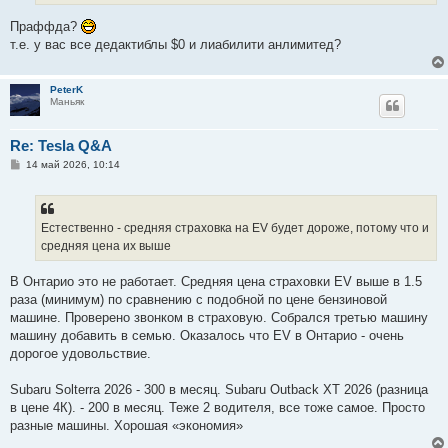
е
Праффда?
т.е. у вас все дедактиблы $0 и лиабилити анлимитед?
PeterK
Маньяк
Re: Tesla Q&A
С
14 май 2026, 10:14
о
о
б
щ
е
Естественно - средняя страховка на EV будет дороже, потому что и
н
средняя цена их выше
и
е
В Онтарио это не работает. Средняя цена страховки EV выше в 1.5
раза (минимум) по сравнению с подобной по цене бензиновой
машине. Проверено звонком в страховую. Собрался третью машину
машину добавить в семью. Оказалось что EV в Онтарио - очень
дорогое удовольствие.
Subaru Solterra 2026 - 300 в месяц. Subaru Outback XT 2026 (разница
в цене 4К). - 200 в месяц. Теже 2 водителя, все тоже самое. Просто
разные машины. Хорошая «экономия»