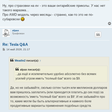
Ну, про страховки на ev - это ваши онтарийские приколы. У нас нет
такого маразма...
Про AWD модель через месяцы - странно, как-то это не по-
субаровски
alpax
Графоман
Re: Tesla Q&A
С
14 май 2026, 21:17
о
о
б
Meadie2
писал(а):
↑
щ
е
н
alpax писал(а):
и
е
...да ещё и исключительно удобно абсолютно без всяких
усилий утром иметь "полный бак" всего за $9.
Да, но не забывайте, сколько сотен тысяч или миллионов долларов
вам пришлось заплатить (или приходится платить до сих пор) за
возможность 'иметь "полный бак" всего за $9'. И не забывайте про
то, какие могли бы быть альтернативные и намного боле
продуктивные варианты применения подобных средств.