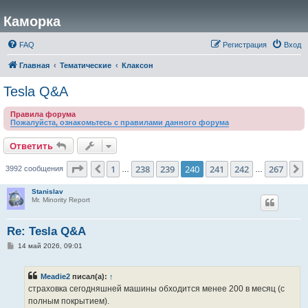
Каморка
FAQ
Регистрация
Вход
Главная
Тематические
Клаксон
Tesla Q&A
Правила форума
Пожалуйста, ознакомьтесь с правилами данного форума
Ответить
Страница
240
из
267
1
238
239
240
241
242
267
Пред.
3992 сообщения
…
…
Stanislav
Mr. Minority Report
Re: Tesla Q&A
С
14 май 2026, 09:01
о
о
б
Meadie2
писал(а):
↑
щ
е
страховка сегодняшней машины обходится менее 200 в месяц (с
н
полным покрытием).
и