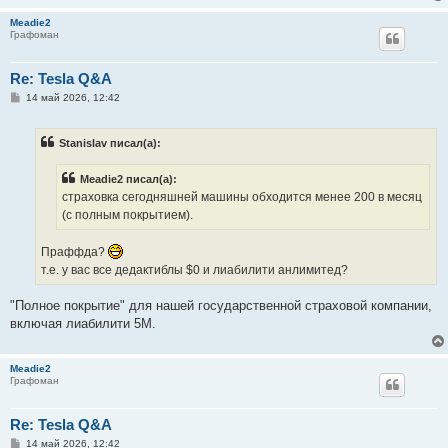
Meadie2
Графоман
Re: Tesla Q&A
С
14 май 2026, 12:42
о
о
б
Stanislav писал(а):
щ
е
н
Meadie2 писал(а):
и
е
страховка сегодняшней машины обходится менее 200 в месяц
(с полным покрытием).
Праффда?
т.е. у вас все дедактиблы $0 и лиабилити анлимитед?
"Полное покрытие" для нашей государственной страховой компании,
включая лиабилити 5М.
Meadie2
Графоман
Re: Tesla Q&A
С
14 май 2026, 12:42