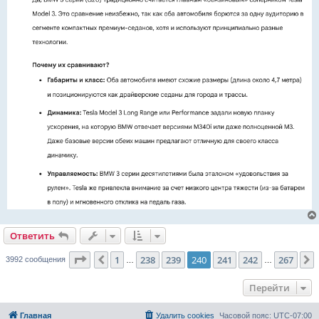
Ответить
Страница
240
из
267
1
238
239
240
241
242
267
Пред.
3992 сообщения
…
…
Перейти
Главная
Удалить cookies
Часовой пояс:
UTC-07:00