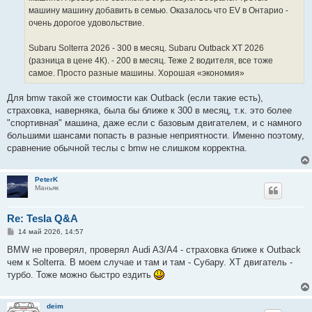
машину машину добавить в семью. Оказалось что EV в Онтарио -
очень дорогое удовольствие.
Subaru Solterra 2026 - 300 в месяц. Subaru Outback XT 2026
(разница в цене 4К). - 200 в месяц. Теже 2 водителя, все тоже
самое. Просто разные машины. Хорошая «экономия»
Для bmw такой же стоимости как Outback (если такие есть),
страховка, наверняка, была бы ближе к 300 в месяц, т.к. это более
"спортивная" машина, даже если с базовым двигателем, и с намного
большими шансами попасть в разные неприятности. Именно поэтому,
сравнение обычной теслы с bmw не слишком корректна.
PeterK
Маньяк
Re: Tesla Q&A
С
14 май 2026, 14:57
о
о
BMW не проверял, проверял Audi A3/A4 - страховка ближе к Outback
б
чем к Solterra. В моем случае и там и там - Субару. XT двигатель -
щ
е
турбо. Тоже можно быстро ездить
н
и
е
deim