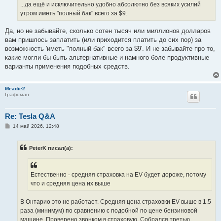
...да ещё и исключительно удобно абсолютно без всяких усилий
утром иметь "полный бак" всего за $9.
Да, но не забывайте, сколько сотен тысяч или миллионов долларов
вам пришлось заплатить (или приходится платить до сих пор) за
возможность 'иметь "полный бак" всего за $9'. И не забывайте про то,
какие могли бы быть альтернативные и намного боле продуктивные
варианты применения подобных средств.
Meadie2
Графоман
Re: Tesla Q&A
С
14 май 2026, 12:48
о
о
б
PeterK писал(а):
щ
е
н
и
е
Естественно - средняя страховка на EV будет дороже, потому
что и средняя цена их выше
В Онтарио это не работает. Средняя цена страховки EV выше в 1.5
раза (минимум) по сравнению с подобной по цене бензиновой
машине. Проверено звонком в страховую. Собрался третью