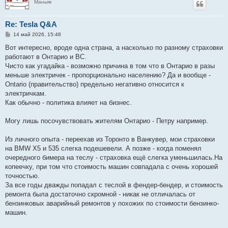
Маньяк
Re: Tesla Q&A
С
14 май 2026, 15:48
о
о
Вот интересно, вроде одна страна, а насколько по разному страховки
б
работают в Онтарио и ВС.
щ
е
Чисто как угадайка - возможно причина в том что в Онтарио в разы
н
меньше электричек - пропорционально населению? Да и вообще -
и
е
Ontario (правительство) предельно негативно относится к
электричкам.
Как обычно - политика влияет на бизнес.
Могу лишь посочувствовать жителям Онтарио - Петру например.
Из личного опыта - переехав из Торонто в Ванкувер, мои страховки
на BMW X5 и 535 слегка подешевели. А позже - когда поменял
очередного бимера на теслу - страховка ещё слегка уменьшилась.На
копеечку, при том что стоимость машин совпадала с очень хорошей
точностью.
За все годы дважды попадал с теслой в фендер-бендер, и стоимость
ремонта была достаточно скромной - никак не отличалась от
бензинковых аварийный ремонтов у похожих по стоимости бензинко-
машин.