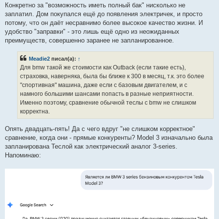
Конкретно за "возможность иметь полный бак" нисколько не
заплатил. Дом покупался ещё до появления электричек, и просто
потому, что он даёт несравнимо более высокое качество жизни. И
удобство "заправки" - это лишь ещё одно из неожиданных
преимуществ, совершенно заранее не запланированное.
Meadie2
писал(а):
↑
Для bmw такой же стоимости как Outback (если такие есть),
страховка, наверняка, была бы ближе к 300 в месяц, т.к. это более
"спортивная" машина, даже если с базовым двигателем, и с
намного большими шансами попасть в разные неприятности.
Именно поэтому, сравнение обычной теслы с bmw не слишком
корректна.
Опять двадцать-пять! Да с чего вдруг "не слишком корректное"
сравнение, когда они - прямые конкуренты? Model 3 изначально была
запланирована Теслой как электрический аналог 3-series.
Напоминаю: