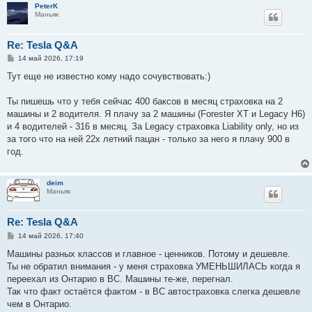
PeterK
Маньяк
Re: Tesla Q&A
С
14 май 2026, 17:19
о
о
Тут еще не известно кому надо сочувствовать:)
б
щ
е
Ты пишешь что у тебя сейчас 400 баксов в месяц страховка на 2
н
машины и 2 водителя. Я плачу за 2 машины (Forester XT и Legacy H6)
и
е
и 4 водителей - 316 в месяц. За Legacy страховка Liability only, но из
за того что на ней 22х летний пацан - только за него я плачу 900 в
год.
deim
Маньяк
Re: Tesla Q&A
С
14 май 2026, 17:40
о
о
Машины разных классов и главное - ценников. Потому и дешевле.
б
Ты не обратил внимания - у меня страховка УМЕНЬШИЛАСЬ когда я
щ
е
переехал из Онтарио в ВС. Машины те-же, перегнал.
н
Так что факт остаётся фактом - в ВС автостраховка слегка дешевле
и
е
чем в Онтарио.