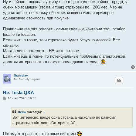
Ну и сейчас - поскольку живу я не в центральном районе города, у
обеих моих машин (тесла и трак) страховки по ~200/мес. Что не
удивительно, поскольку обе моих машины имели примерно
одинаковую стоимость при покупке.
Правильно realtors говорят - самые главные критерии это: location,
location и location.
Если жить в говне, то и страховка будет безумно дорогой. Все
связано.
Можно лишь пожелать - НЕ жить в говне.
Если живёшь в говне, то потенциальные проблемы с электричкой
должны интересовать в самую последнюю очередь
Stanislav
Mr. Minority Report
Re: Tesla Q&A
С
14 май 2026, 16:48
о
о
б
deim
писал(а):
↑
щ
е
Вот интересно, вроде одна страна, а насколько по разному
н
страховки работают в Онтарио и ВС.
и
е
Потому что разные страховые системы