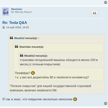
Stanislav
Mr. Minority Report
Re: Tesla Q&A
С
14 май 2026, 16:50
о
о
б
Meadie2
писал(а):
↑
щ
е
н
Stanislav писал(а):
и
е
Meadie2 писал(а):
страховка сегодняшней машины обходится менее 200 в
месяц (с полным покрытием).
Праффда?
т.е. у вас все дедактиблы $0 и лиабилити анлимитед?
"Полное покрытие" для нашей государственной страховой
компании, включая лиабилити 5М.
Я так и знал, что покрытие несколько неполное