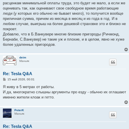
расценкам минимальной оплаты труда, это будет не мало, а если же
оценивать так, как оценивают свое свободное время работающие
люди (у которых его обычно не бывает много), то получится вообще
приличная сумма, причем из месяца в месяц и из года в год. И в
любом случае, выигрыш на более дешевой страховке это и близко не
покроет.
Добавлю, что в Б.Ванкувере многие близкие пригороды (Ричмонд,
Бернаби, С.Ванкувер) не такие уж и плохие, и в целом, явно не хуже
более удаленных пригородов.
deim
Маньяк
Re: Tesla Q&A
С
15 май 2026, 00:01
о
о
Я живу в 5 метрах от работы.
б
И да, многократно слышны аргументы про езду - обычно их оглашают
щ
е
именно жители клоак и гетто.
н
и
е
PeterK
Маньяк
Re: Tesla Q&A