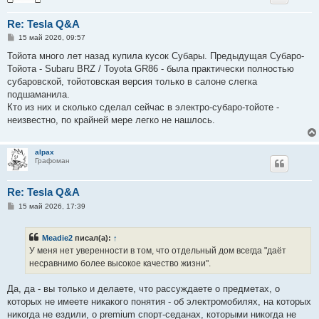
Re: Tesla Q&A
С
15 май 2026, 09:57
о
о
Тойота много лет назад купила кусок Субары. Предыдущая Субаро-
б
Тойота - Subaru BRZ / Toyota GR86 - была практически полностью
щ
е
субаровской, тойотовская версия только в салоне слегка
н
подшаманила.
и
е
Кто из них и сколько сделал сейчас в электро-субаро-тойоте -
неизвестно, по крайней мере легко не нашлось.
alpax
Графоман
Re: Tesla Q&A
С
15 май 2026, 17:39
о
о
б
Meadie2
писал(а):
↑
щ
е
У меня нет уверенности в том, что отдельный дом всегда "даёт
н
несравнимо более высокое качество жизни".
и
е
Да, да - вы только и делаете, что рассуждаете о предметах, о
которых не имеете никакого понятия - об электромобилях, на которых
никогда не ездили, о premium спорт-седанах, которыми никогда не