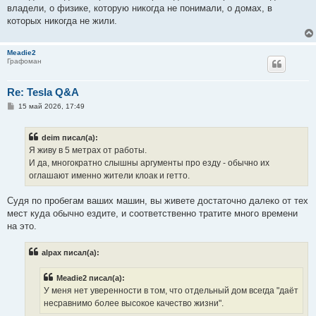
владели, о физике, которую никогда не понимали, о домах, в
которых никогда не жили.
Meadie2
Графоман
Re: Tesla Q&A
С
15 май 2026, 17:49
о
о
б
deim писал(а):
щ
е
Я живу в 5 метрах от работы.
н
И да, многократно слышны аргументы про езду - обычно их
и
е
оглашают именно жители клоак и гетто.
Судя по пробегам ваших машин, вы живете достаточно далеко от тех
мест куда обычно ездите, и соответственно тратите много времени
на это.
alpax писал(а):
Meadie2 писал(а):
У меня нет уверенности в том, что отдельный дом всегда "даёт
несравнимо более высокое качество жизни".