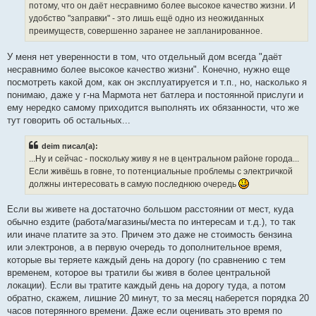
е
потому, что он даёт несравнимо более высокое качество жизни. И
удобство "заправки" - это лишь ещё одно из неожиданных
преимуществ, совершенно заранее не запланированное.
У меня нет уверенности в том, что отдельный дом всегда "даёт
несравнимо более высокое качество жизни". Конечно, нужно еще
посмотреть какой дом, как он эксплуатируется и т.п., но, насколько я
понимаю, даже у г-на Мармота нет батлера и постоянной прислуги и
ему нередко самому приходится выполнять их обязанности, что же
тут говорить об остальных...
deim писал(а):
...Ну и сейчас - поскольку живу я не в центральном районе города...
Если живёшь в говне, то потенциальные проблемы с электричкой
должны интересовать в самую последнюю очередь
Если вы живете на достаточно большом расстоянии от мест, куда
обычно ездите (работа/магазины/места по интересам и т.д.), то так
или иначе платите за это. Причем это даже не стоимость бензина
или электронов, а в первую очередь то дополнительное время,
которые вы теряете каждый день на дорогу (по сравнению с тем
временем, которое вы тратили бы живя в более центральной
локации). Если вы тратите каждый день на дорогу туда, а потом
обратно, скажем, лишние 20 минут, то за месяц наберется порядка 20
часов потерянного времени. Даже если оценивать это время по