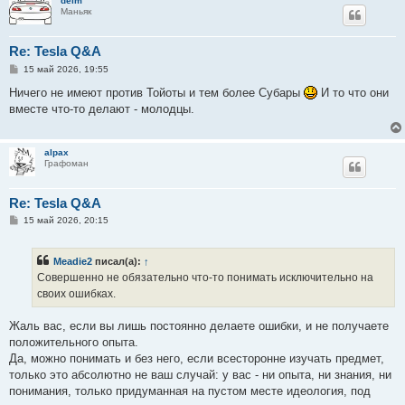
deim
Маньяк
Re: Tesla Q&A
С
15 май 2026, 19:55
о
о
Ничего не имеют против Тойоты и тем более Субары
И то что они
б
вместе что-то делают - молодцы.
щ
е
н
и
alpax
е
Графоман
Re: Tesla Q&A
С
15 май 2026, 20:15
о
о
б
Meadie2
писал(а):
↑
щ
е
Совершенно не обязательно что-то понимать исключительно на
н
своих ошибках.
и
е
Жаль вас, если вы лишь постоянно делаете ошибки, и не получаете
положительного опыта.
Да, можно понимать и без него, если всесторонне изучать предмет,
только это абсолютно не ваш случай: у вас - ни опыта, ни знания, ни
понимания, только придуманная на пустом месте идеология, под