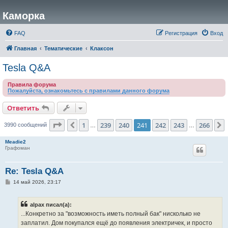
Каморка
FAQ
Регистрация
Вход
Главная
Тематические
Клаксон
Tesla Q&A
Правила форума
Пожалуйста, ознакомьтесь с правилами данного форума
Ответить
Страница
241
из
266
1
239
240
241
242
243
266
Пред.
3990 сообщений
…
…
Meadie2
Графоман
Re: Tesla Q&A
С
14 май 2026, 23:17
о
о
б
alpax писал(а):
щ
е
...Конкретно за "возможность иметь полный бак" нисколько не
н
заплатил. Дом покупался ещё до появления электричек, и просто
и