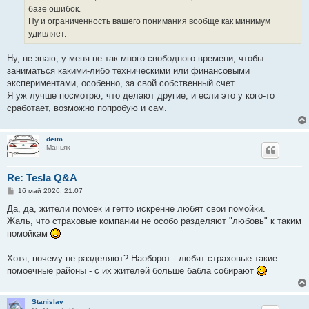
базе ошибок.
Ну и ограниченность вашего понимания вообще как минимум
удивляет.
Ну, не знаю, у меня не так много свободного времени, чтобы
заниматься какими-либо техническими или финансовыми
экспериментами, особенно, за свой собственный счет.
Я уж лучше посмотрю, что делают другие, и если это у кого-то
сработает, возможно попробую и сам.
deim
Маньяк
Re: Tesla Q&A
С
16 май 2026, 21:07
о
о
Да, да, жители помоек и гетто искренне любят свои помойки.
б
Жаль, что страховые компании не особо разделяют "любовь" к таким
щ
е
помойкам
н
и
е
Хотя, почему не разделяют? Наоборот - любят страховые такие
помоечные районы - с их жителей больше бабла собирают
Stanislav