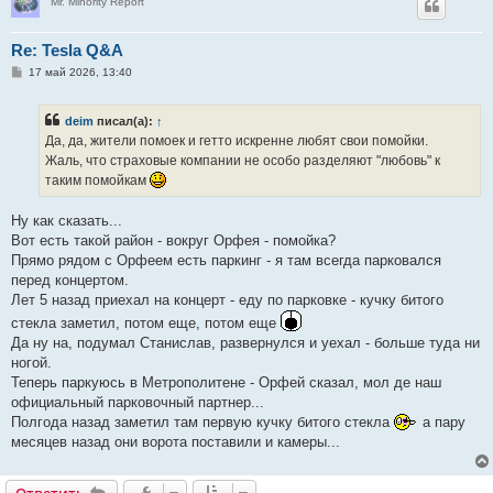
Mr. Minority Report
Re: Tesla Q&A
С
17 май 2026, 13:40
о
о
б
deim
писал(а):
↑
щ
е
Да, да, жители помоек и гетто искренне любят свои помойки.
н
Жаль, что страховые компании не особо разделяют "любовь" к
и
е
таким помойкам
Ну как сказать...
Вот есть такой район - вокруг Орфея - помойка?
Прямо рядом с Орфеем есть паркинг - я там всегда парковался
перед концертом.
Лет 5 назад приехал на концерт - еду по парковке - кучку битого
стекла заметил, потом еще, потом еще
Да ну на, подумал Станислав, развернулся и уехал - больше туда ни
ногой.
Теперь паркуюсь в Метрополитене - Орфей сказал, мол де наш
официальный парковочный партнер...
Полгода назад заметил там первую кучку битого стекла
а пару
месяцев назад они ворота поставили и камеры...
Ответить