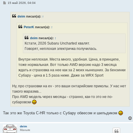
С
15 май 2026, 04:04
о
о
б
deim
писал(а):
↑
щ
е
н
PeterK
писал(а):
↑
и
е
deim
писал(а):
↑
Кстати, 2026 Subaru Uncharted хвалят.
Говорят, неплохая электричка получилась.
Внутри неплохая. Места много, удобная. Цена, в принципе,
тоже нормальная. Вот только AWD версию надо 3 месяца
ждать и страховка на нее как за 2 моих нынешних. За бензинки
Субару - цена в 1.5 раза ниже. Даже за WRX Sport
Ну, про страховки на ev - это ваши онтарийские приколы. У нас нет
такого маразма...
Про AWD модель через месяцы - странно, как-то это не по-
субаровски
Так это же Toyota C-HR только с Субару обвесом и шильдиком
deim
Маньяк