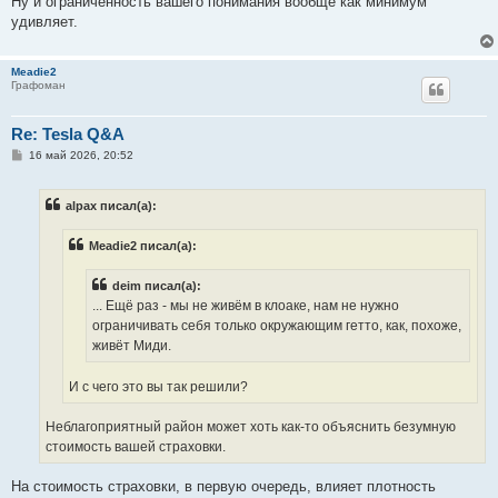
Ну и ограниченность вашего понимания вообще как минимум
удивляет.
Meadie2
Графоман
Re: Tesla Q&A
С
16 май 2026, 20:52
о
о
б
alpax писал(а):
щ
е
н
Meadie2 писал(а):
и
е
deim писал(а):
... Ещё раз - мы не живём в клоаке, нам не нужно
ограничивать себя только окружающим гетто, как, похоже,
живёт Миди.
И с чего это вы так решили?
Неблагоприятный район может хоть как-то объяснить безумную
стоимость вашей страховки.
На стоимость страховки, в первую очередь, влияет плотность