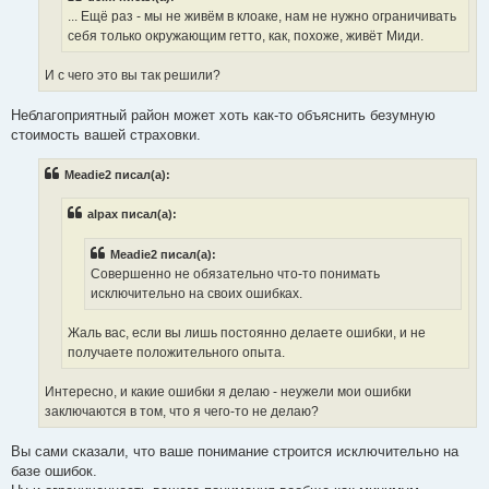
е
... Ещё раз - мы не живём в клоаке, нам не нужно ограничивать
себя только окружающим гетто, как, похоже, живёт Миди.
И с чего это вы так решили?
Неблагоприятный район может хоть как-то объяснить безумную
стоимость вашей страховки.
Meadie2 писал(а):
alpax писал(а):
Meadie2 писал(а):
Совершенно не обязательно что-то понимать
исключительно на своих ошибках.
Жаль вас, если вы лишь постоянно делаете ошибки, и не
получаете положительного опыта.
Интересно, и какие ошибки я делаю - неужели мои ошибки
заключаются в том, что я чего-то не делаю?
Вы сами сказали, что ваше понимание строится исключительно на
базе ошибок.