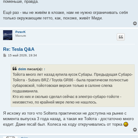
поменьше, правда.
Ещё раз - мы не живём в клоаке, нам не нужно ограничивать себя
только окружающим гетто, как, похоже, живёт Миди.
PeterK
Маньяк
Re: Tesla Q&A
С
15 май 2026, 19:34
о
о
б
deim
писал(а):
↑
щ
е
Тойота много лет назад купила кусок Субары. Предыдущая Субаро-
н
Тойота - Subaru BRZ / Toyota GR86 - была практически полностью
и
е
субаровской, тойотовская версия только в салоне слегка
подшаманила.
Кто из них и сколько сделал сейчас в электро-субаро-тойоте -
неизвестно, по крайней мере легко не нашлось.
Я исхожу из того что Solterra практически не доступна на рынке с
момента выпуска 3 года назад, а такая же Тойота - достаточно много
ездит. Даже recall был. Колеса на ходу откручивались от торка