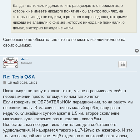
Да, да - вы только и делаете, что рассуждаете о предметах, о
которых не имеете никакого понятия - об электромобилях, на
которых никогда не ездили, о premium спорт-седанах, которыми
никогда не владели, о физике, которую никогда не понимали, о
домах, в которых никогда не жили.
Совершенно не обязательно что-то понимать исключительно на
своих ошибках.
deim
Маньяк
Re: Tesla Q&A
С
15 май 2026, 18:21
о
о
Поскольку я не живу в клоаке гетто, мы не ограничиваем себя в
б
передвижении просто потому, что нам так хочется.
щ
е
Если говорить об ОБЯЗАТЕЛЬНОМ передвижении, то на работу мы
н
не ездим, ноль. В магазины - очень малый пробег, пару раз в
и
е
неделю, ближайший супермаркет в 1.5 км, второе скопление
магазинов куда катаемся раз в неделю - около 5км.
Все остальные поездки - исключительно для собственного
удовольствия. И набирается такого на 17-19тыс км ежегодно. И это
только на одной машине. Ещё отдельно и на второй накатываем,