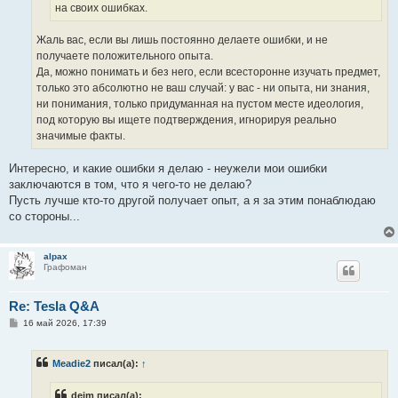
на своих ошибках.
Жаль вас, если вы лишь постоянно делаете ошибки, и не
получаете положительного опыта.
Да, можно понимать и без него, если всесторонне изучать предмет,
только это абсолютно не ваш случай: у вас - ни опыта, ни знания,
ни понимания, только придуманная на пустом месте идеология,
под которую вы ищете подтверждения, игнорируя реально
значимые факты.
Интересно, и какие ошибки я делаю - неужели мои ошибки
заключаются в том, что я чего-то не делаю?
Пусть лучше кто-то другой получает опыт, а я за этим понаблюдаю
со стороны...
alpax
Графоман
Re: Tesla Q&A
С
16 май 2026, 17:39
о
о
б
Meadie2
писал(а):
↑
щ
е
н
deim писал(а):
и