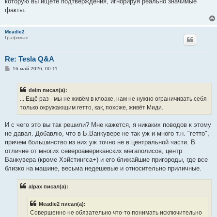
которую вы ищете подтверждения, игнорируя реально значимые
факты.
Meadie2
Графоман
Re: Tesla Q&A
С
16 май 2026, 00:11
о
о
б
deim писал(а):
щ
е
... Ещё раз - мы не живём в клоаке, нам не нужно ограничивать себя
н
только окружающим гетто, как, похоже, живёт Миди.
и
е
И с чего это вы так решили? Мне кажется, я никаких поводов к этому
не давал. Добавлю, что в Б.Ванкувере не так уж и много т.н. "гетто",
причем большинство из них уж точно не в центральной части. В
отличие от многих североамериканских мегаполисов, центр
Ванкувера (кроме Хэйстингса+) и его ближайшие пригороды, где все
близко на машине, весьма недешевые и относительно приличные.
alpax писал(а):
Meadie2 писал(а):
Совершенно не обязательно что-то понимать исключительно