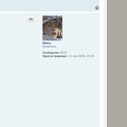
В
е
р
н
у
т
ь
с
я
Ripley
к
Графоман
н
а
Сообщения:
8015
ч
Зарегистрирован:
23 апр 2008, 20:00
а
л
у