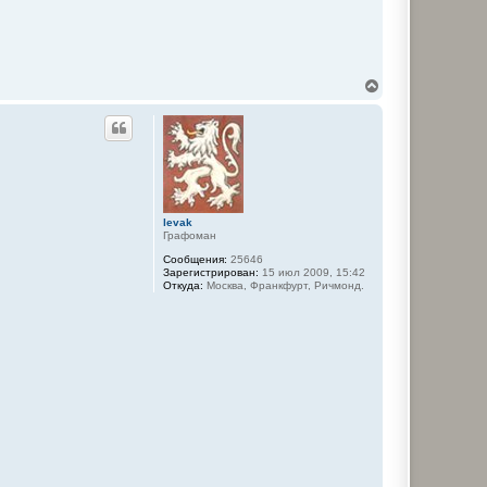
В
е
р
н
у
т
ь
с
я
к
levak
Графоман
н
а
Сообщения:
25646
ч
Зарегистрирован:
15 июл 2009, 15:42
а
Откуда:
Москва, Франкфурт, Ричмонд.
л
у