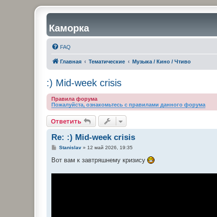
Каморка
FAQ
Главная
Тематические
Музыка / Кино / Чтиво
:) Mid-week crisis
Правила форума
Пожалуйста, ознакомьтесь с правилами данного форума
Ответить
Re: :) Mid-week crisis
С
Stanislav
»
12 май 2026, 19:35
о
о
Вот вам к завтряшнему кризису
б
щ
е
н
и
е