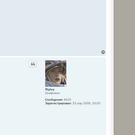
В
е
р
н
у
т
ь
с
я
Ripley
к
Графоман
н
а
Сообщения:
8015
ч
Зарегистрирован:
23 апр 2008, 20:00
а
л
у