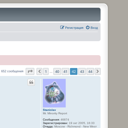
Регистрация
Вход
Страница
42
из
44
1
40
41
42
43
44
Пред.
След.
652 сообщения
…
Stanislav
Mr. Minority Report
Сообщения:
46874
Зарегистрирован:
19 окт 2005, 16:33
Откуда:
Moscow - Richmond - New Wesт