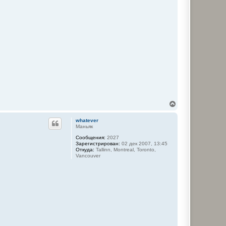
В
е
р
whatever
н
Маньяк
у
Сообщения:
2027
т
Зарегистрирован:
02 дек 2007, 13:45
ь
Откуда:
Tallinn, Montreal, Toronto,
с
Vancouver
я
к
н
а
ч
а
л
у