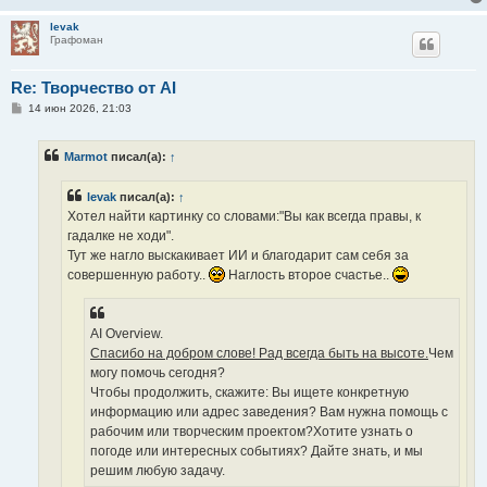
levak
Графоман
Re: Творчество от AI
С
14 июн 2026, 21:03
о
о
б
Marmot
писал(а):
↑
щ
е
н
levak
писал(а):
↑
и
е
Хотел найти картинку со словами:"Вы как всегда правы, к
гадалке не ходи".
Тут же нагло выскакивает ИИ и благодарит сам себя за
совершенную работу..
Наглость второе счастье..
AI Overview.
Спасибо на добром слове! Рад всегда быть на высоте.
Чем
могу помочь сегодня?
Чтобы продолжить, скажите: Вы ищете конкретную
информацию или адрес заведения? Вам нужна помощь с
рабочим или творческим проектом?Хотите узнать о
погоде или интересных событиях? Дайте знать, и мы
решим любую задачу.