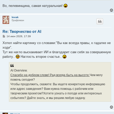
Во, пелевинщина, самая натуральная!
levak
Графоман
Re: Творчество от AI
С
14 июн 2026, 17:39
о
о
Хотел найти картинку со словами:"Вы как всегда правы, к гадалке не
б
ходи".
щ
е
Тут же нагло выскакивает ИИ и благодарит сам себя за совершенную
н
работу..
Наглость второе счастье..
и
е
AI Overview.
Спасибо на добром слове! Рад всегда быть на высоте.
Чем могу
помочь сегодня?
Чтобы продолжить, скажите: Вы ищете конкретную информацию
или адрес заведения? Вам нужна помощь с рабочим или
творческим проектом?Хотите узнать о погоде или интересных
событиях? Дайте знать, и мы решим любую задачу.