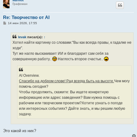
Marmot
Графоман
Re: Творчество от AI
С
14 июн 2026, 17:55
о
о
б
levak
писал(а):
↑
щ
е
Хотел найти картинку со словами:"Вы как всегда правы, к гадалке не
н
ходи".
и
е
Тут же нагло выскакивает ИИ и благодарит сам себя за
совершенную работу..
Наглость второе счастье..
AI Overview.
Спасибо на добром слове! Рад всегда быть на высоте.
Чем могу
помочь сегодня?
Чтобы продолжить, скажите: Вы ищете конкретную
информацию или адрес заведения? Вам нужна помощь с
рабочим или творческим проектом?Хотите узнать о погоде
или интересных событиях? Дайте знать, и мы решим любую
задачу.
Это какой из них?