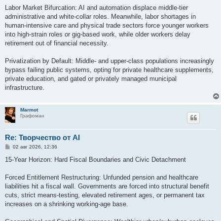
Labor Market Bifurcation: AI and automation displace middle-tier
administrative and white-collar roles. Meanwhile, labor shortages in
human-intensive care and physical trade sectors force younger workers
into high-strain roles or gig-based work, while older workers delay
retirement out of financial necessity.
Privatization by Default: Middle- and upper-class populations increasingly
bypass failing public systems, opting for private healthcare supplements,
private education, and gated or privately managed municipal
infrastructure.
Marmot
Графоман
Re: Творчество от AI
С
02 авг 2026, 12:36
о
о
15-Year Horizon: Hard Fiscal Boundaries and Civic Detachment
б
щ
е
Forced Entitlement Restructuring: Unfunded pension and healthcare
н
liabilities hit a fiscal wall. Governments are forced into structural benefit
и
е
cuts, strict means-testing, elevated retirement ages, or permanent tax
increases on a shrinking working-age base.