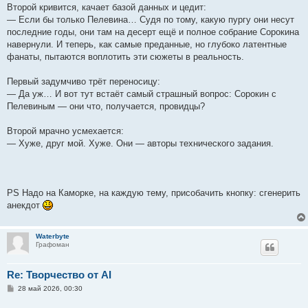
Второй кривится, качает базой данных и цедит:
— Если бы только Пелевина… Судя по тому, какую пургу они несут
последние годы, они там на десерт ещё и полное собрание Сорокина
навернули. И теперь, как самые преданные, но глубоко латентные
фанаты, пытаются воплотить эти сюжеты в реальность.
Первый задумчиво трёт переносицу:
— Да уж… И вот тут встаёт самый страшный вопрос: Сорокин с
Пелевиным — они что, получается, провидцы?
Второй мрачно усмехается:
— Хуже, друг мой. Хуже. Они — авторы технического задания.
PS Надо на Каморке, на каждую тему, присобачить кнопку: сгенерить
анекдот
Waterbyte
Графоман
Re: Творчество от AI
С
28 май 2026, 00:30
о
о