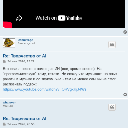
Demurrage
Завсегдатай
Re: Творчество от AI
С
24 июн 2026, 13:22
о
о
Вот сваял песню с помощью ИИ (все, кроме стихов). Hа
б
"программистскую" тему, кстати. Не скажу что музыкант, но опыт
щ
е
работы в музыке и со звуком был - тем не менее сам бы не смог
н
распознать подвох:
и
е
https://www.youtube.com/watch?v=ORVgkKjJ4Ws
whatever
Маньяк
Re: Творчество от AI
С
24 июн 2026, 20:55
о