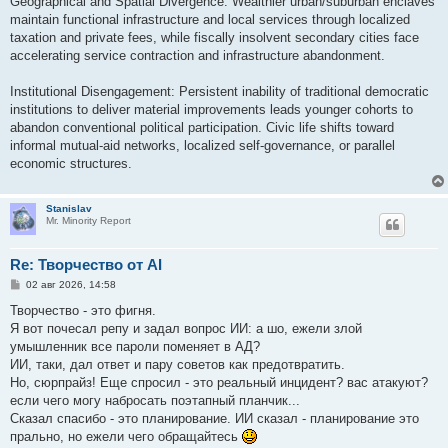
Geographical and Spatial Divergence: Wealthier urban/suburban enclaves
maintain functional infrastructure and local services through localized
taxation and private fees, while fiscally insolvent secondary cities face
accelerating service contraction and infrastructure abandonment.
Institutional Disengagement: Persistent inability of traditional democratic
institutions to deliver material improvements leads younger cohorts to
abandon conventional political participation. Civic life shifts toward
informal mutual-aid networks, localized self-governance, or parallel
economic structures.
Stanislav
Mr. Minority Report
Re: Творчество от AI
С
02 авг 2026, 14:58
о
о
Творчество - это фигня.
б
Я вот почесал репу и задал вопрос ИИ: а шо, ежели злой
щ
е
умышленник все пароли поменяет в АД?
н
ИИ, таки, дал ответ и пару советов как предотвратить.
и
е
Но, сюрпрайз! Еще спросил - это реальный инцидент? вас атакуют?
если чего могу набросать поэтапный планчик...
Сказал спасибо - это планирование. ИИ сказал - планирование это
прально, но ежели чего обращайтесь