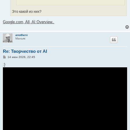
Это какой из них?
Google.com, All, AI Overview..
anotherv
Маньяк
Re: Творчество от AI
С
14 июн 2026, 22:45
о
о
:}
б
щ
е
н
и
е