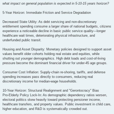
о
what impact on general population is expected in 5-10-15 years horizon?
б
щ
е
5-Year Horizon: Immediate Friction and Service Degradation
н
и
е
Decreased State Utility: As debt servicing and non-discretionary
entitlement spending consume a larger share of national budgets, citizens
experience a noticeable decline in basic public service quality—longer
healthcare wait times, deteriorating physical infrastructure, and
underfunded public transit.
Housing and Asset Disparity: Monetary policies designed to support asset
values benefit older cohorts holding real estate and equities, while
shutting out younger demographics. High debt loads and cost-of-living
pressure become the dominant financial driver for under-45 age groups.
Consumer Cost Inflation: Supply-chain re-shoring, tariffs, and defense
spending increases pass directly to consumers, reducing real
discretionary income for median-wage households.
10-Year Horizon: Structural Realignment and "Gerontocracy" Bias
Pro-Elderly Policy Lock-In: As demographic dependency ratios worsen,
electoral politics skew heavily toward protecting pensioner income,
healthcare transfers, and property values. Public investment in child care,
higher education, and R&D is systematically crowded out.