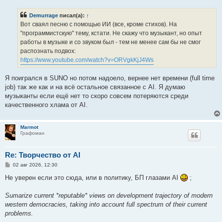
о
б
Demurrage
писал(а):
↑
щ
е
Вот сваял песню с помощью ИИ (все, кроме стихов). Hа
н
"программистскую" тему, кстати. Не скажу что музыкант, но опыт
и
е
работы в музыке и со звуком был - тем не менее сам бы не смог
распознать подвох:
https://www.youtube.com/watch?v=ORVgkKjJ4Ws
Я поигрался в SUNO но потом надоело, вернее нет времени (full time
job) так же как и на всё остальное связанное с AI. Я думаю
музыканты если ещё нет то скоро совсем потеряются среди
качественного хлама от AI.
Marmot
Графоман
Re: Творчество от AI
С
02 авг 2026, 12:30
о
о
Не уверен если это сюда, или в политику, БП глазами AI
;
б
щ
е
Sumarize current *reputable* views on development trajectory of modern
н
western democracies, taking into account full spectrum of their current
и
е
problems.