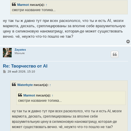
б
Marmot
писал(а):
↑
щ
е
смотри название топика...
н
и
е
ну так ты ж давно тут при всех раскололсо, что ты и есть AI, мозги
мармота, дескать, среплицированы за вполне себе вразумительную
цену в силиконовую наноматрицу, которая-де может существовать
вечно. чё, неужто что-то пошло не так?
Zayatss
Маньяк
Re: Творчество от AI
С
28 май 2026, 15:10
о
о
б
Waterbyte
писал(а):
↑
щ
е
н
Marmot
писал(а):
↑
и
е
смотри название топика...
ну так ты ж давно тут при всех раскололсо, что ты и есть AI, мозги
мармота, дескать, среплицированы за вполне себе
вразумительную цену в силиконовую наноматрицу, которая-де
может существовать вечно. чё, неужто что-то пошло не так?