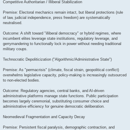
е
Competitive Authoritarian / Illiberal Stabilization
н
и
е
Premise: Electoral mechanics remain intact, but liberal protections (rule
of law, judicial independence, press freedom) are systematically
neutralised.
Outcome: A shift toward "illiberal democracy" or hybrid regimes, where
incumbent elites leverage state institutions, regulatory leverage, and
gerrymandering to functionally lock in power without needing traditional
military coups.
Technocratic Depoliticization ("Algorithmic/Administrative State")
Premise: As "permacrisis" (climate, fiscal strain, geopolitical conflict)
overwhelms legislative capacity, policy-making is increasingly outsourced
to non-elected bodies.
Outcome: Regulatory agencies, central banks, and AI-driven
administrative platforms manage state functions. Public participation
becomes largely ceremonial, substituting consumer choice and
administrative efficiency for genuine democratic deliberation.
Neomedieval Fragmentation and Capacity Decay
Premise: Persistent fiscal paralysis, demographic contraction, and