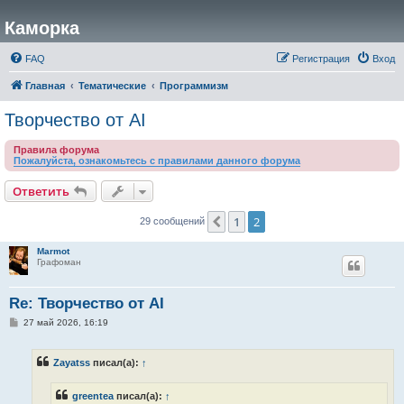
Каморка
FAQ
Регистрация
Вход
Главная
Тематические
Программизм
Творчество от AI
Правила форума
Пожалуйста, ознакомьтесь с правилами данного форума
Ответить
1
2
Пред.
29 сообщений
Marmot
Графоман
Re: Творчество от AI
С
27 май 2026, 16:19
о
о
б
Zayatss
писал(а):
↑
щ
е
н
greentea
писал(а):
↑
и