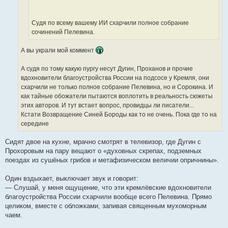
е
Судя по всему вашему ИИ схарчили полное собрание
сочинений Пелевина.
А вы украли мой коммент
А судя по тому какую пургу несут Дугин, Проханов и прочие
вдохновители благоустройства России на подсосе у Кремля, они
схарчили не только полное собрание Пелевина, но и Сорокина. И
как тайные обожатели пытаются воплотить в реальность сюжеты
этих авторов. И тут встает вопрос, провидцы ли писатели...
Кстати Возвращение Синей Бороды как то не очень. Пока где то на
середине
Сидят двое на кухне, мрачно смотрят в телевизор, где Дугин с
Прохоровым на пару вещают о «духовных скрепах, подземных
поездах из сушёных грибов и метафизическом величии опричнины».
Один вздыхает, выключает звук и говорит:
— Слушай, у меня ощущение, что эти кремлёвские вдохновители
благоустройства России схарчили вообще всего Пелевина. Прямо
целиком, вместе с обложками, запивая священным мухоморным
чаем.