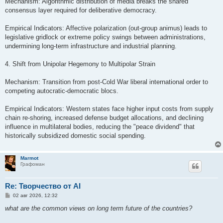
Mechanism: Algorithmic distribution of media breaks the shared
consensus layer required for deliberative democracy.
Empirical Indicators: Affective polarization (out-group animus) leads to
legislative gridlock or extreme policy swings between administrations,
undermining long-term infrastructure and industrial planning.
4. Shift from Unipolar Hegemony to Multipolar Strain
Mechanism: Transition from post-Cold War liberal international order to
competing autocratic-democratic blocs.
Empirical Indicators: Western states face higher input costs from supply
chain re-shoring, increased defense budget allocations, and declining
influence in multilateral bodies, reducing the "peace dividend" that
historically subsidized domestic social spending.
Marmot
Графоман
Re: Творчество от AI
С
02 авг 2026, 12:32
о
о
what are the common views on long term future of the countries?
б
щ