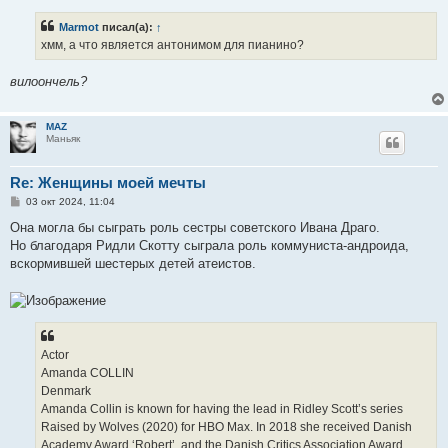
о
б
Marmot
писал(а):
↑
щ
е
хмм, а что является антонимом для пианино?
н
и
е
вилоончель?
MAZ
Маньяк
Re: Женщины моей мечты
С
03 окт 2024, 11:04
о
о
Она могла бы сыграть роль сестры советского Ивана Драго.
б
Но благодаря Ридли Скотту сыграла роль коммуниста-андроида,
щ
е
вскормившей шестерых детей атеистов.
н
и
е
Actor
Amanda COLLIN
Denmark
Amanda Collin is known for having the lead in Ridley Scott’s series
Raised by Wolves (2020) for HBO Max. In 2018 she received Danish
Academy Award ‘Robert’, and the Danish Critics Association Award