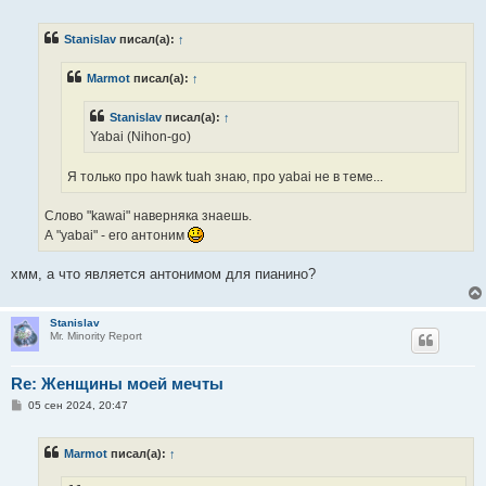
о
о
б
Stanislav
писал(а):
↑
щ
е
н
Marmot
писал(а):
↑
и
е
Stanislav
писал(а):
↑
Yabai (Nihon-go)
Я только про hawk tuah знаю, про yabai не в теме...
Слово "kawai" наверняка знаешь.
А "yabai" - его антоним
хмм, а что является антонимом для пианино?
Stanislav
Mr. Minority Report
Re: Женщины моей мечты
С
05 сен 2024, 20:47
о
о
б
Marmot
писал(а):
↑
щ
е
н