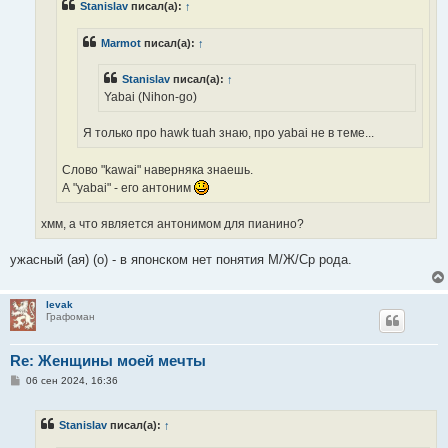
Stanislav
писал(а):
↑
и
е
Marmot
писал(а):
↑
Stanislav
писал(а):
↑
Yabai (Nihon-go)
Я только про hawk tuah знаю, про yabai не в теме...
Слово "kawai" наверняка знаешь.
А "yabai" - его антоним
хмм, а что является антонимом для пианино?
ужасный (ая) (о) - в японском нет понятия М/Ж/Ср рода.
levak
Графоман
Re: Женщины моей мечты
С
06 сен 2024, 16:36
о
о
б
Stanislav
писал(а):
↑
щ
е