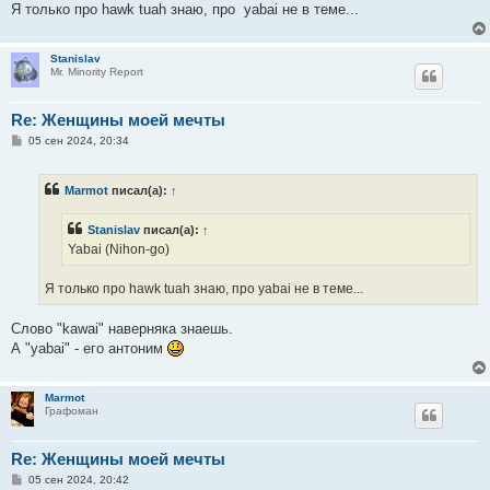
е
Я только про hawk tuah знаю, про yabai не в теме...
Stanislav
Mr. Minority Report
Re: Женщины моей мечты
С
05 сен 2024, 20:34
о
о
б
Marmot
писал(а):
↑
щ
е
н
Stanislav
писал(а):
↑
и
е
Yabai (Nihon-go)
Я только про hawk tuah знаю, про yabai не в теме...
Слово "kawai" наверняка знаешь.
А "yabai" - его антоним
Marmot
Графоман
Re: Женщины моей мечты
С
05 сен 2024, 20:42