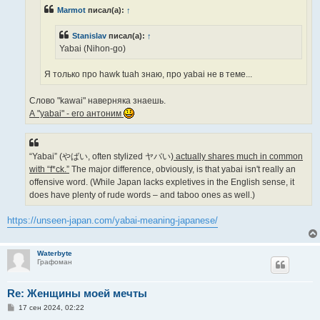
н
Marmot
писал(а):
↑
и
е
Stanislav
писал(а):
↑
Yabai (Nihon-go)
Я только про hawk tuah знаю, про yabai не в теме...
Слово "kawai" наверняка знаешь.
А "yabai" - его антоним
“Yabai” (やばい, often stylized ヤバい)
actually shares much in common
with “f*ck.”
The major difference, obviously, is that yabai isn't really an
offensive word. (While Japan lacks expletives in the English sense, it
does have plenty of rude words – and taboo ones as well.)
https://unseen-japan.com/yabai-meaning-japanese/
Waterbyte
Графоман
Re: Женщины моей мечты
С
17 сен 2024, 02:22
о