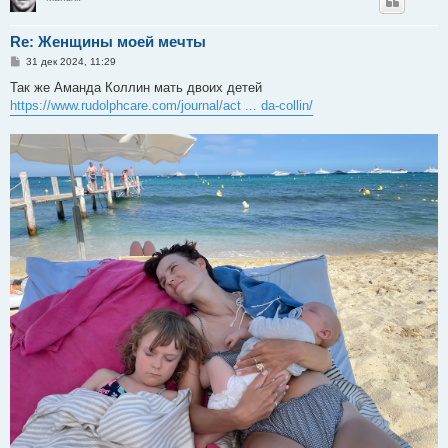
Re: Женщины моей мечты
С
31 дек 2024, 11:29
о
о
Так же Аманда Коллин мать двоих детей
б
https://www.rudolphcare.com/journal/act ... da-collin/
щ
е
н
и
е