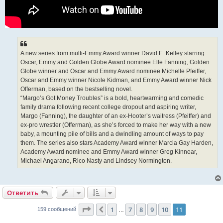
A new series from multi-Emmy Award winner David E. Kelley starring
Oscar, Emmy and Golden Globe Award nominee Elle Fanning, Golden
Globe winner and Oscar and Emmy Award nominee Michelle Pfeiffer,
Oscar and Emmy winner Nicole Kidman, and Emmy Award winner Nick
Offerman, based on the bestselling novel.
“Margo’s Got Money Troubles” is a bold, heartwarming and comedic
family drama following recent college dropout and aspiring writer,
Margo (Fanning), the daughter of an ex-Hooter’s waitress (Pfeiffer) and
ex-pro wrestler (Offerman), as she’s forced to make her way with a new
baby, a mounting pile of bills and a dwindling amount of ways to pay
them. The series also stars Academy Award winner Marcia Gay Harden,
Academy Award nominee and Emmy Award winner Greg Kinnear,
Michael Angarano, Rico Nasty and Lindsey Normington.
Ответить
Страница
11
из
11
1
7
8
9
10
11
Пред.
159 сообщений
…