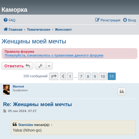
Каморка
FAQ
Регистрация
Вход
Главная
Тематические
Женсовет
Женщины моей мечты
Правила форума
Пожалуйста, ознакомьтесь с правилами данного форума
Ответить
Страница
11
из
11
1
7
8
9
10
11
Пред.
159 сообщений
…
Marmot
Графоман
Re: Женщины моей мечты
С
05 сен 2024, 07:27
о
о
б
Stanislav
писал(а):
↑
щ
е
Yabai (Nihon-go)
н
и