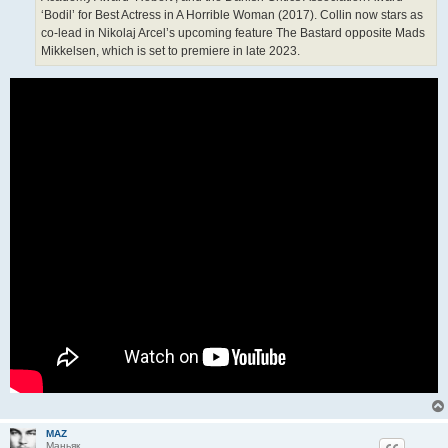
‘Bodil’ for Best Actress in A Horrible Woman (2017). Collin now stars as
co-lead in Nikolaj Arcel’s upcoming feature The Bastard opposite Mads
Mikkelsen, which is set to premiere in late 2023.
MAZ
Маньяк