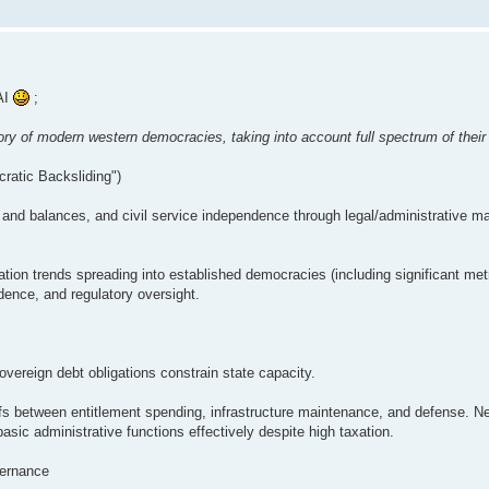
AI
;
ry of modern western democracies, taking into account full spectrum of their
ratic Backsliding")
 and balances, and civil service independence through legal/administrative m
tion trends spreading into established democracies (including significant met
ndence, and regulatory oversight.
ereign debt obligations constrain state capacity.
ffs between entitlement spending, infrastructure maintenance, and defense. Ne
ic administrative functions effectively despite high taxation.
vernance