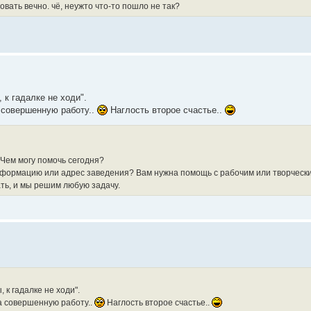
вать вечно. чё, неужто что-то пошло не так?
 к гадалке не ходи".
а совершенную работу..
Наглость второе счастье..
Чем могу помочь сегодня?
нформацию или адрес заведения? Вам нужна помощь с рабочим или творческ
ть, и мы решим любую задачу.
 к гадалке не ходи".
за совершенную работу..
Наглость второе счастье..