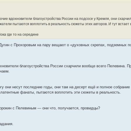
прочие вдохновители благоустройства России на подсосе у Кремля, они схарчи
жатели пытаются воплотить в реальность сюжеты этих авторов. И тут встает 
ока где то на середине
е Дугин с Прохоровым на пару вещают о «духовных скрепах, подземных 
хновители благоустройства России схарчили вообще всего Пелевина. П
чаем.
у они несут последние годы, они там на десерт ещё и полное собрание
о латентные фанаты, пытаются воплотить эти сюжеты в реальность.
орокин с Пелевиным — они что, получается, провидцы?
адания.