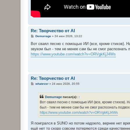
Re: Творчество от AI
С
Demurrage
»
24 июн 2026, 13:22
о
о
Вот сваял песню с помощью ИИ (все, кроме стихов). Hа
б
звуком был - тем не менее сам бы не смог распознать 
щ
е
https://www.youtube.com/watch?v=ORVgkKjJ4Ws
н
и
е
Re: Творчество от AI
С
whatever
»
24 июн 2026, 20:55
о
о
б
Demurrage
писал(а):
↑
щ
е
Вот сваял песню с помощью ИИ (все, кроме стихов). Hа
н
был - тем не менее сам бы не смог распознать подвох
и
е
https://www.youtube.com/watch?v=ORVgkKjJ4Ws
Я поигрался в SUNO но потом надоело, вернее нет време
ещё нет то скоро совсем потеряются среди качественно