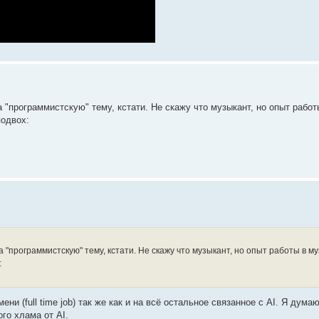
 "программистскую" тему, кстати. Не скажу что музыкант, но опыт работ
подвох:
 "программистскую" тему, кстати. Не скажу что музыкант, но опыт работы в му
:
ни (full time job) так же как и на всё остальное связанное с AI. Я дум
го хлама от AI.