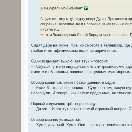
А вы украли мой коммент
А судя по тому какую пургу несут Дугин, Проханов и 
собрание Пелевина, но и Сорокина. И как тайные обо
писатели...
Кстати Возвращение Синей Бороды как то не очень. П
Сидят двое на кухне, мрачно смотрят в телевизор, гд
грибов и метафизическом величии опричнины».
Один вздыхает, выключает звук и говорит:
— Слушай, у меня ощущение, что эти кремлёвские вдо
вместе с обложками, запивая священным мухоморным 
Второй кривится, качает базой данных и цедит:
— Если бы только Пелевина… Судя по тому, какую пург
навернули. И теперь, как самые преданные, но глубок
Первый задумчиво трёт переносицу:
— Да уж… И вот тут встаёт самый страшный вопрос: С
Второй мрачно усмехается:
— Хуже, друг мой. Хуже. Они — авторы технического з