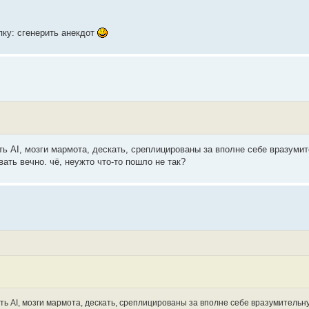
пку: сгенерить анекдот
есть AI, мозги мармота, дескать, среплицированы за вполне себе вразуми
ть вечно. чё, неужто что-то пошло не так?
есть AI, мозги мармота, дескать, среплицированы за вполне себе вразумительн