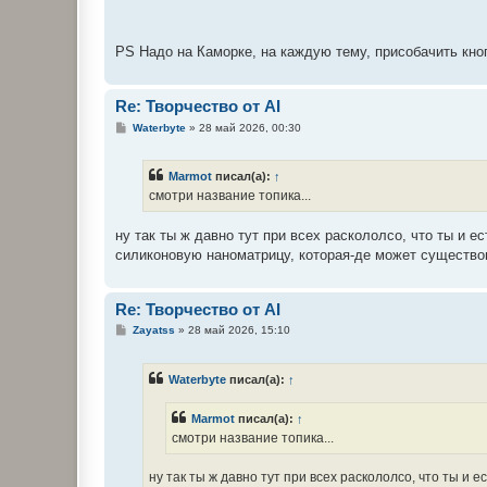
PS Надо на Каморке, на каждую тему, присобачить кно
Re: Творчество от AI
С
Waterbyte
»
28 май 2026, 00:30
о
о
б
Marmot
писал(а):
↑
щ
е
смотри название топика...
н
и
е
ну так ты ж давно тут при всех раскололсо, что ты и 
силиконовую наноматрицу, которая-де может существова
Re: Творчество от AI
С
Zayatss
»
28 май 2026, 15:10
о
о
б
Waterbyte
писал(а):
↑
щ
е
н
Marmot
писал(а):
↑
и
е
смотри название топика...
ну так ты ж давно тут при всех раскололсо, что ты и 