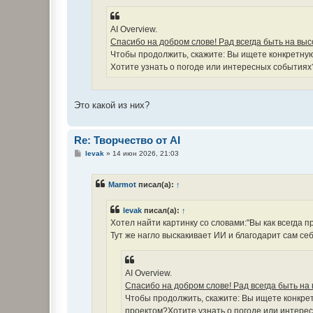
е
AI Overview.
Спасибо на добром слове! Рад всегда быть на выс
Чтобы продолжить, скажите: Вы ищете конкретну
Хотите узнать о погоде или интересных событиях
Это какой из них?
Re: Творчество от AI
С
levak
»
14 июн 2026, 21:03
о
о
б
Marmot
писал(а):
↑
щ
е
н
levak
писал(а):
↑
и
е
Хотел найти картинку со словами:"Вы как всегда пр
Тут же нагло выскакивает ИИ и благодарит сам се
AI Overview.
Спасибо на добром слове! Рад всегда быть на 
Чтобы продолжить, скажите: Вы ищете конкр
проектом?Хотите узнать о погоде или интере