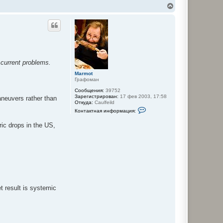
В
е
р
н
у
т
ь
с
я
 current problems.
к
Marmot
н
Графоман
а
ч
Сообщения:
39752
а
Зарегистрирован:
17 фев 2003, 17:58
aneuvers rather than
Откуда:
Caulfeild
л
К
у
Контактная информация:
о
н
ric drops in the US,
т
а
к
т
н
а
я
и
н
ф
о
t result is systemic
р
м
а
ц
и
я