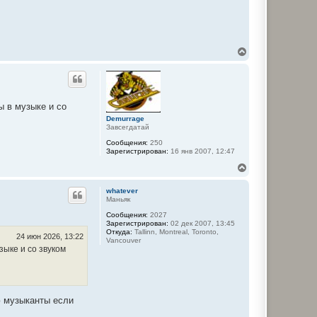
В
е
р
н
у
т
ы в музыке и со
ь
Demurrage
с
Завсегдатай
я
к
Сообщения:
250
н
Зарегистрирован:
16 янв 2007, 12:47
а
В
ч
е
а
р
л
whatever
н
у
Маньяк
у
Сообщения:
2027
т
Зарегистрирован:
02 дек 2007, 13:45
ь
Откуда:
Tallinn, Montreal, Toronto,
с
24 июн 2026, 13:22
Vancouver
я
зыке и со звуком
к
н
а
ч
а
аю музыканты если
л
у