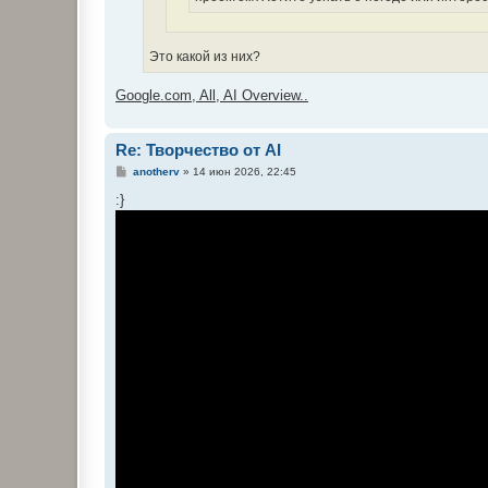
Это какой из них?
Google.com, All, AI Overview..
Re: Творчество от AI
С
anotherv
»
14 июн 2026, 22:45
о
о
:}
б
щ
е
н
и
е