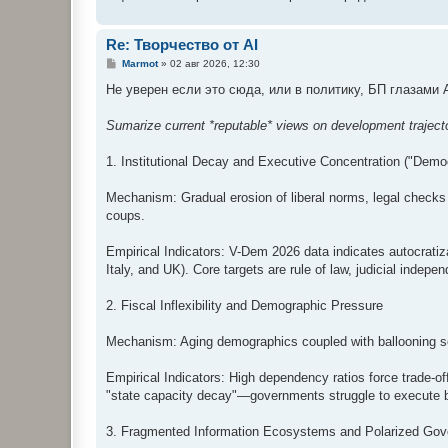
Re: Творчество от AI
С
Marmot
»
02 авг 2026, 12:30
о
о
Не уверен если это сюда, или в политику, БП глазами 
б
щ
е
Sumarize current *reputable* views on development trajecto
н
и
е
1. Institutional Decay and Executive Concentration ("Democ
Mechanism: Gradual erosion of liberal norms, legal checks
coups.
Empirical Indicators: V-Dem 2026 data indicates autocratiza
Italy, and UK). Core targets are rule of law, judicial indepe
2. Fiscal Inflexibility and Demographic Pressure
Mechanism: Aging demographics coupled with ballooning sov
Empirical Indicators: High dependency ratios force trade-o
"state capacity decay"—governments struggle to execute bas
3. Fragmented Information Ecosystems and Polarized Go