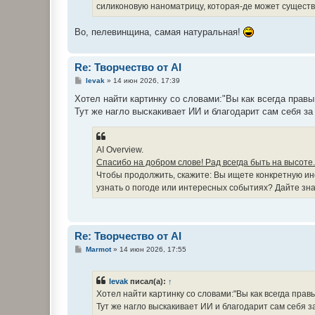
силиконовую наноматрицу, которая-де может существо
Во, пелевинщина, самая натуральная!
Re: Творчество от AI
С
levak
»
14 июн 2026, 17:39
о
о
Хотел найти картинку со словами:"Вы как всегда правы,
б
Тут же нагло выскакивает ИИ и благодарит сам себя з
щ
е
н
и
е
AI Overview.
Спасибо на добром слове! Рад всегда быть на высоте.
Чтобы продолжить, скажите: Вы ищете конкретную и
узнать о погоде или интересных событиях? Дайте зна
Re: Творчество от AI
С
Marmot
»
14 июн 2026, 17:55
о
о
б
levak
писал(а):
↑
щ
е
Хотел найти картинку со словами:"Вы как всегда правы,
н
Тут же нагло выскакивает ИИ и благодарит сам себя 
и