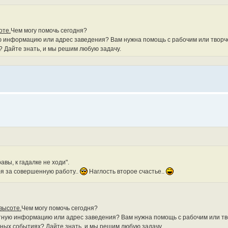
оте.
Чем могу помочь сегодня?
ю информацию или адрес заведения? Вам нужна помощь с рабочим или творч
? Дайте знать, и мы решим любую задачу.
авы, к гадалке не ходи".
бя за совершенную работу..
Наглость второе счастье..
высоте.
Чем могу помочь сегодня?
етную информацию или адрес заведения? Вам нужна помощь с рабочим или т
сных событиях? Дайте знать, и мы решим любую задачу.