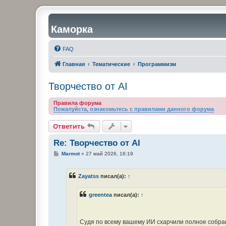
Каморка
FAQ
Главная
Тематические
Программизм
Творчество от AI
Правила форума
Пожалуйста, ознакомьтесь с правилами данного форума
Ответить
Re: Творчество от AI
С
Marmot
»
27 май 2026, 16:19
о
о
б
Zayatss
писал(а):
↑
щ
е
н
greentea
писал(а):
↑
и
е
Судя по всему вашему ИИ схарчили полное собра