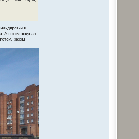
ые денежки... Глупо,
оммандировки в
я. А потом покупал
 потом, разом