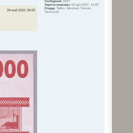
Сообщения:
2027
т
Зарегистрирован:
02 дек 2007, 13:45
ь
Откуда:
Tallinn, Montreal, Toronto,
с
28 май 2026, 08:05
Vancouver
я
к
н
а
ч
а
л
у