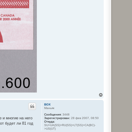
В
е
р
BOX
н
Маньяк
у
Сообщения:
3448
т
 и многие на него
Зарегистрирован:
28 фев 2007, 08:50
ь
Откуда:
вот будет ли 81 год
с
SU>UA(SS)>RU(SS)>LT(SS)>CA(BC)-
я
>US(UT)
к