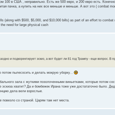
м 100 в США , неправильно. Есть же 500 евро, и 200 евро есть. Конечно
тая пачка, а купить на них все меньше и меньше. А вот это ( combat mon
ls (along with $500, $5,000, and $10,000 bills) as part of an effort to comba
ed the need for large physical cash
заодно и подкоректирует эскиз, а вот будет ли 81 год Трампу - еще вопрос. В 
о потом пылесосить и делать мокрую уборку...
 бального зала с жуткими позолоченными виньетками, которые потом сос
же эскиза хватит? Да и бомбежек Ирана тоже уже достататочно было. Де
енцию дела вели взрослые.
е повезло со страной. Царям там нет места.