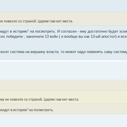
 не повезло со страной. Царям там нет места.
оидут в историю" на посмотреть. И согласен - ему достаточно будет эски
х победили ; закончили 13 войн ( и вообще вы как 13-ый апостол) и вс
ыносит система на вершину власти, то может надо поменять саму систем
ему не повезло со страной. Царям там нет места.
воидут в историю" на посмотреть.