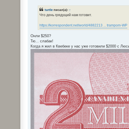
о
о
б
turtle
писал(а):
↑
щ
е
Что день грядущий нам готовит.
н
и
е
https://korrespondent.net/world/4882213 ... trampom-WP
Онли $250?
Тю... слабак!
Когда я жил в Квебеке у нас уже готовили $2000 с Лю