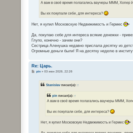
е
А вам в своё время полагались ваучеры МММ, Хопер И
н
и
е
Вы их покупали себе, для интереса?
Нет, я купил Московскую Недвижимость и Гермес
Да, покупаю себе для интереса всякие денежки - приве
Глупо, конечно - зачем они?
Сестрица Аленушка недавно прислала десятку из дет
Огромные деньги были! Я на десятку неделю в институт
Re: Царь.
С
pin
»
03 июн 2026, 22:26
о
о
б
Stanislav
писал(а):
↑
щ
е
н
pin
писал(а):
↑
и
е
А вам в своё время полагались ваучеры МММ, Хопе
Вы их покупали себе, для интереса?
Нет, я купил Московскую Недвижимость и Гермес