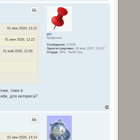
е
р
н
у
т
ь
с
01 июн 2026, 13:15
я
pin
к
Графоман
01 июн 2026, 12:22
н
Сообщения:
17059
а
Зарегистрирован:
18 мар 2007, 03:37
ч
31 май 2026, 21:09
Откуда:
SPb - North Van
а
л
у
очки, тоже в
себе, для интереса?
В
е
р
н
у
т
ь
с
01 июн 2026, 14:14