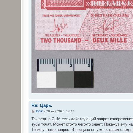
Re: Царь.
С
BOX
»
29 май 2026, 14:47
о
о
Так ведь в США есть действующий запрет изображения 
б
зубы точат. Может кто-то чего-то знает: Покажут ему на
щ
е
Трампу - еще вопрос. В приципе он уже оставил след 
н