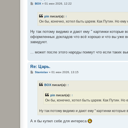
С
BOX
»
01 июн 2026, 12:22
о
о
б
pin
писал(а):
↑
щ
е
Он бы, конечно, хотел быть царем. Как Путин. Но ему
н
и
е
Ну так потому видимо и дают ему " картинки которые в
оформленных докладов что всё хорошо и что вы уже все
завидуют.
... может после этого народы поимут что если таких в
Re: Царь.
С
Stanislav
»
01 июн 2026, 13:15
о
о
б
BOX
писал(а):
↑
щ
е
н
pin
писал(а):
↑
и
е
Он бы, конечно, хотел быть царем. Как Путин. Но 
Ну так потому видимо и дают ему " картинки которые 
А я бы купил себе для интереса