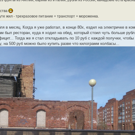
з фунты из Англии, еврики из Италии, рубли из России, канадские есть красив
тства
уте жил - трехразовое питание + транспорт + мороженка.
рубля в месяц. Когда я уже работал, в конце 80х, ездил на электричке в к
ам был ресторан, куда я ходил на обед, который стоил чуть больше рубл
цит... Тогда же я стал откладывать по 10 руб с каждой получки, чтобы
у, на 500 руб можно было купить разве что килограмм колбасы...