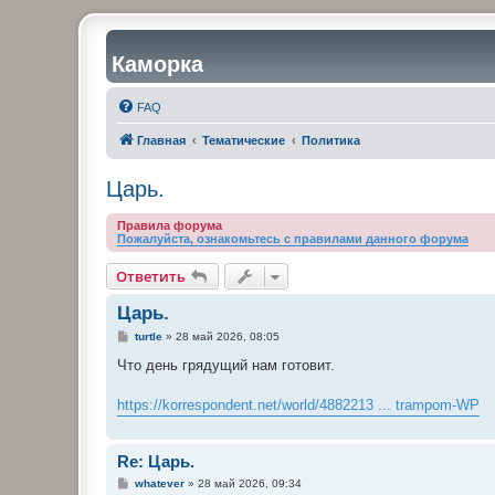
Каморка
FAQ
Главная
Тематические
Политика
Царь.
Правила форума
Пожалуйста, ознакомьтесь с правилами данного форума
Ответить
Царь.
С
turtle
»
28 май 2026, 08:05
о
о
Что день грядущий нам готовит.
б
щ
е
https://korrespondent.net/world/4882213 ... trampom-WP
н
и
е
Re: Царь.
С
whatever
»
28 май 2026, 09:34