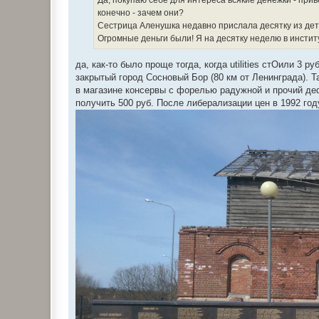
Да, покупаю себе для интереса всякие денежки - приве
конечно - зачем они?
Сестрица Аленушка недавно прислала десятку из де
Огромные деньги были! Я на десятку неделю в инстит
да, как-то было проще тогда, когда utilities стОили 3 
закрытый город Сосновый Бор (80 км от Ленинграда). Т
в магазине консервы с форелью радужной и прочий дефи
получить 500 руб. После либерализации цен в 1992 год