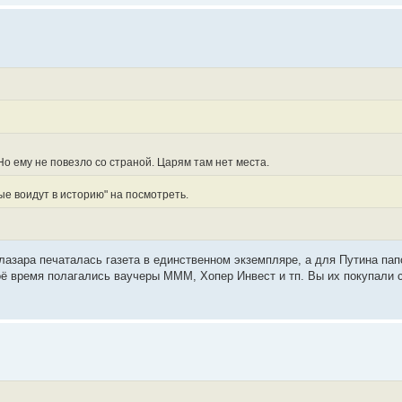
 Но ему не повезло со страной. Царям там нет места.
ые воидут в историю" на посмотреть.
лазара печаталась газета в единственном экземпляре, а для Путина пап
оё время полагались ваучеры МММ, Хопер Инвест и тп. Вы их покупали 