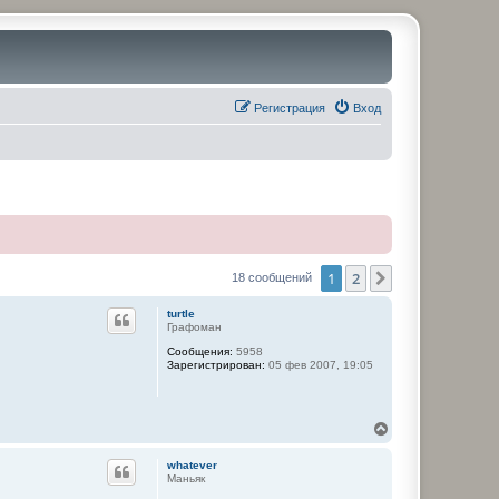
Регистрация
Вход
1
2
След.
18 сообщений
turtle
Графоман
Сообщения:
5958
Зарегистрирован:
05 фев 2007, 19:05
В
е
р
whatever
н
Маньяк
у