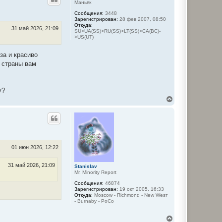
н
Маньяк
у
Сообщения:
3448
т
Зарегистрирован:
28 фев 2007, 08:50
ь
Откуда:
с
31 май 2026, 21:09
SU>UA(SS)>RU(SS)>LT(SS)>CA(BC)-
я
>US(UT)
к
н
за и красиво
а
ч
е страны вам
а
л
у
у?
В
е
р
н
у
т
ь
с
01 июн 2026, 12:22
я
к
31 май 2026, 21:09
Stanislav
н
Mr. Minority Report
а
ч
Сообщения:
46874
а
Зарегистрирован:
19 окт 2005, 16:33
Откуда:
Moscow - Richmond - New Wesт
л
- Burnaby - PoCo
у
В