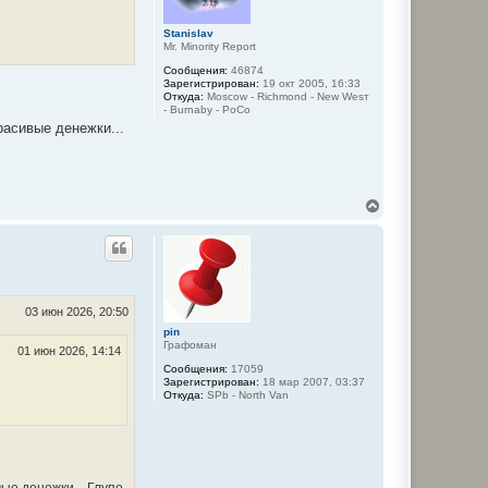
я
к
Stanislav
н
Mr. Minority Report
а
ч
Сообщения:
46874
а
Зарегистрирован:
19 окт 2005, 16:33
Откуда:
Moscow - Richmond - New Wesт
л
- Burnaby - PoCo
у
расивые денежки...
В
е
р
н
у
т
ь
с
03 июн 2026, 20:50
я
pin
к
Графоман
01 июн 2026, 14:14
н
Сообщения:
17059
а
Зарегистрирован:
18 мар 2007, 03:37
ч
Откуда:
SPb - North Van
а
л
у