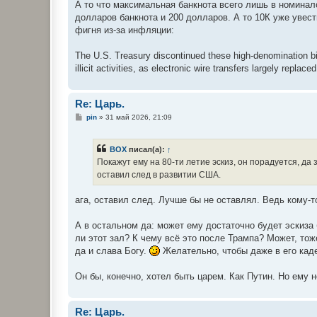
А то что максимальная банкнота всего лишь в номинало
и
е
долларов банкнота и 200 долларов. А то 10К уже увести
фигня из-за инфляции:
The U.S. Treasury discontinued these high-denomination bil
illicit activities, as electronic wire transfers largely replac
Re: Царь.
С
pin
»
31 май 2026, 21:09
о
о
б
BOX
писал(а):
↑
щ
е
Покажут ему на 80-ти летие эскиз, он порадуется, да 
н
оставил след в развитии США.
и
е
ага, оставил след. Лучше бы не оставлял. Ведь кому-т
А в остальном да: может ему достаточно будет эскиза
ли этот зал? К чему всё это после Трампа? Может, то
да и слава Богу.
Желательно, чтобы даже в его кад
Он бы, конечно, хотел быть царем. Как Путин. Но ему н
Re: Царь.