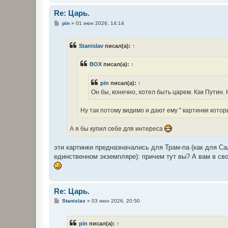
Re: Царь.
С
pin
»
01 июн 2026, 14:14
о
о
б
Stanislav
писал(а):
↑
щ
е
н
BOX
писал(а):
↑
и
е
pin
писал(а):
↑
Он бы, конечно, хотел быть царем. Как Путин.
Ну так потому видимо и дают ему " картинки котор
А я бы купил себе для интереса
эти картинки предназначались для Трам-па (как для Са
единственном экземпляре): причем тут вы? А вам в св
Re: Царь.
С
Stanislav
»
03 июн 2026, 20:50
о
о
б
pin
писал(а):
↑
щ