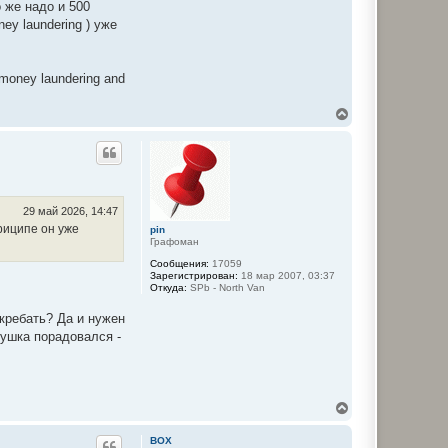
 же надо и 500
н
ey laundering ) уже
а
ч
а
л
t money laundering and
у
В
е
р
н
у
т
ь
с
29 май 2026, 14:47
я
приципе он уже
pin
к
Графоман
н
Сообщения:
17059
а
Зарегистрирован:
18 мар 2007, 03:37
ч
Откуда:
SPb - North Van
а
л
кребать? Да и нужен
у
душка порадовался -
В
е
р
BOX