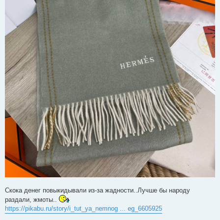
Скока денег повыкидывали из-за жадности..Лучше бы народу
раздали, жмоты..
https://pikabu.ru/story/i_tut_ya_nemnog ... eg_6605925