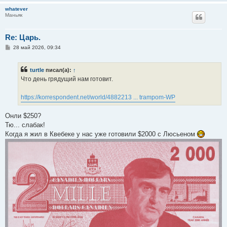
е
whatever
Маньяк
Re: Царь.
С
28 май 2026, 09:34
о
о
б
turtle
писал(а):
↑
щ
е
Что день грядущий нам готовит.
н
и
е
https://korrespondent.net/world/4882213 ... trampom-WP
Онли $250?
Тю... слабак!
Когда я жил в Квебеке у нас уже готовили $2000 с Люсьеном