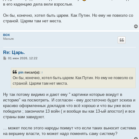
в его каденцию дела вели взрослые.
Он бы, конечно, хотел быть царем. Как Путин. Но ему не повезло со
страной. Царям там нет места.
BOX
Маньяк
Re: Царь.
С
01 июн 2026, 12:22
о
о
б
pin
писал(а):
↑
щ
е
Он бы, конечно, хотел быть царем. Как Путин. Но ему не повезло со
н
страной. Царям там нет места.
и
е
Ну так потому видимо и дают ему " картинки которые воидут в
историю" на посмотреть. И согласен - ему достаточно будет эскиза и
красиво оформленных докладов что всё хорошо и что вы уже всех
победили ; закончили 13 войн ( и вообще вы как 13-ый апостол) и все
страны вам завидуют.
... может после этого народы поимут что если таких выносит система
на вершину власти, то может надо поменять саму систему?