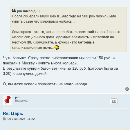
о
о
б
pin
писал(а):
↑
щ
е
После либерализации цен в 1992 году, на 500 руб можно было
н
купить разве что килограмм колбасы...
и
е
Дом справа - это то, как я переработал советский типовой проект
жилого секционного дома. Арочные элекменты изготовили на
местном ЖБК комбинате, а кружки - это бетонные
канализационные люки...
Чуть больше. Сразу после либерализации мы взяли 150 руб. и
поехали в Москву - купить многа колбасы.
В результате купили батон ветчины за 120 руб. (которая была за
3.20) и вернулись домой.
О, вы даже успели поработать на благо народа...
pin
Графоман
Re: Царь.
С
05 июн 2026, 11:22
о
о
б