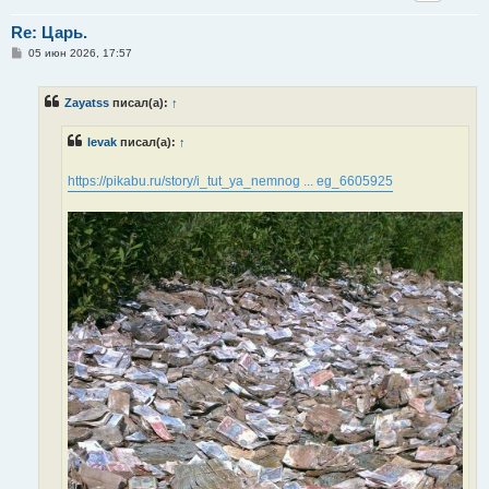
Re: Царь.
С
05 июн 2026, 17:57
о
о
б
Zayatss
писал(а):
↑
щ
е
н
levak
писал(а):
↑
и
е
https://pikabu.ru/story/i_tut_ya_nemnog ... eg_6605925