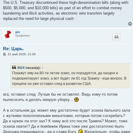
The U.S. Treasury discontinued these high-denomination bills (along with
$500, $5,000, and $10,000 bills) as part of an effort to combat money
laundering and illicit activities, as electronic wire transfers largely
replaced the need for large physical cash
pin
Графоман
Re: Царь.
С
31 май 2026, 21:09
о
о
б
BOX
писал(а):
↑
щ
е
Покажут ему на 80-ти летие эскиз, он порадуется, да заодно и
н
подкоректирует эскиз, а вот будет ли 81 год Трампу - еще вопрос. В
и
е
приципе он уже оставил след в развитии США.
ага, оставил след. Лучше бы не оставлял. Ведь кому-то потом
пылесосить и делать мокрую уборку...
А в остальном да: может ему достаточно будет эскиза бального зала
с жуткими позолоченными виньетками, которые потом соскребать?
Да и нужен ли этот зал? К чему всё это после Трампа? Может, тоже
эскиза хватит? Да и бомбежек Ирана тоже уже достататочно было.
Дедушка порадовался - да и слава Богу.
Желательно, чтобы даже