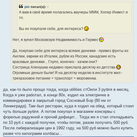
н
pin
писал(а):
↑
и
е
А вам в своё время полагались ваучеры МММ, Хопер Инвест и
тп.
Вы их покупали себе, для интереса?
Нет, я купил Московскую Недвижимость и Гермес
Да, покупаю себе для интереса всякие денежки - привез фунты из
Англии, еврики из Италии, рубли из России, канадские есть
красивые денежки... Глупо, конечно - зачем они?
Сестрица Аленушка недавно прислала десятку из детства
Огромные деньги были! Я на десятку неделю в институте жил -
трехразовое питание + транспорт + мороженка.
да, как-то было проще тогда, когда utilities стОили 3 рубля в месяц.
Когда я уже работал, в конце 80х, ездил на электричке в
коммандировки в закрытый город Сосновый Бор (80 км от
Ленинграда). Там был ресторан, куда я ходил на обед, который стоил
чуть больше рубля. А потом покупал в магазине консервы с
форелью радужной и прочий дефицит... Тогда же я стал откладывать
по 10 руб с каждой получки, чтобы потом, разом получить 500 руб.
После либерализации цен в 1992 году, на 500 руб можно было купить
разве что килограмм колбасы...