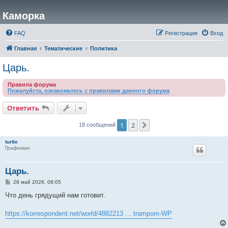
Каморка
FAQ
Регистрация
Вход
Главная
Тематические
Политика
Царь.
Правила форума
Пожалуйста, ознакомьтесь с правилами данного форума
Ответить
1
2
След.
18 сообщений
turtle
Графоман
Царь.
С
28 май 2026, 08:05
о
о
Что день грядущий нам готовит.
б
щ
е
https://korrespondent.net/world/4882213 ... trampom-WP
н
и