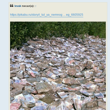
о
б
levak
писал(а):
↑
щ
е
н
https://pikabu.ru/story/i_tut_ya_nemnog ... eg_6605925
и
е