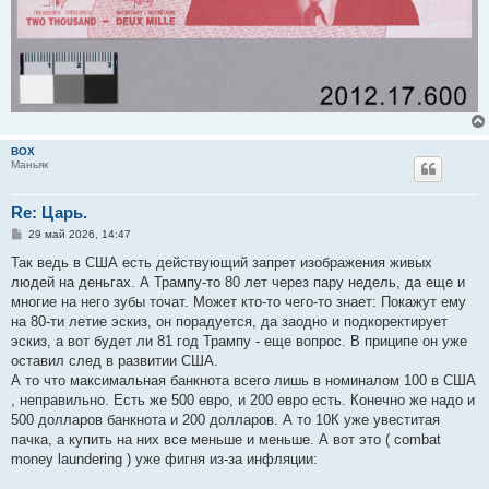
BOX
Маньяк
Re: Царь.
С
29 май 2026, 14:47
о
о
Так ведь в США есть действующий запрет изображения живых
б
людей на деньгах. А Трампу-то 80 лет через пару недель, да еще и
щ
е
многие на него зубы точат. Может кто-то чего-то знает: Покажут ему
н
на 80-ти летие эскиз, он порадуется, да заодно и подкоректирует
и
е
эскиз, а вот будет ли 81 год Трампу - еще вопрос. В приципе он уже
оставил след в развитии США.
А то что максимальная банкнота всего лишь в номиналом 100 в США
, неправильно. Есть же 500 евро, и 200 евро есть. Конечно же надо и
500 долларов банкнота и 200 долларов. А то 10К уже увеститая
пачка, а купить на них все меньше и меньше. А вот это ( combat
money laundering ) уже фигня из-за инфляции: