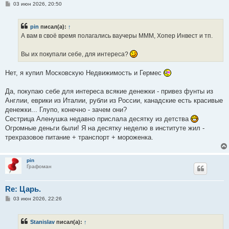
С
03 июн 2026, 20:50
о
о
б
pin
писал(а):
↑
щ
е
А вам в своё время полагались ваучеры МММ, Хопер Инвест и тп.
н
и
е
Вы их покупали себе, для интереса?
Нет, я купил Московскую Недвижимость и Гермес
Да, покупаю себе для интереса всякие денежки - привез фунты из
Англии, еврики из Италии, рубли из России, канадские есть красивые
денежки... Глупо, конечно - зачем они?
Сестрица Аленушка недавно прислала десятку из детства
Огромные деньги были! Я на десятку неделю в институте жил -
трехразовое питание + транспорт + мороженка.
pin
Графоман
Re: Царь.
С
03 июн 2026, 22:26
о
о
б
Stanislav
писал(а):
↑
щ
е