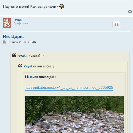
Научите меня! Как вы узнали?
levak
Графоман
Re: Царь.
С
05 июн 2026, 20:46
о
о
б
levak
писал(а):
↑
щ
е
н
Zayatss
писал(а):
↑
и
е
levak
писал(а):
↑
https://pikabu.ru/story/i_tut_ya_nemnog ... eg_6605925