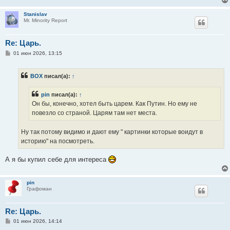
Stanislav
Mr. Minority Report
Re: Царь.
С
01 июн 2026, 13:15
о
о
б
BOX
писал(а):
↑
щ
е
н
pin
писал(а):
↑
и
е
Он бы, конечно, хотел быть царем. Как Путин. Но ему не
повезло со страной. Царям там нет места.
Ну так потому видимо и дают ему " картинки которые воидут в
историю" на посмотреть.
А я бы купил себе для интереса
pin
Графоман
Re: Царь.
С
01 июн 2026, 14:14
о