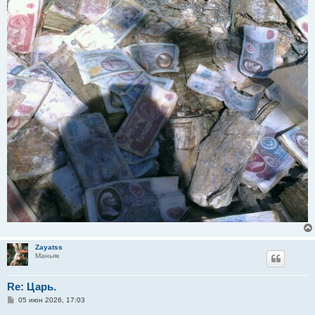
Zayatss
Маньяк
Re: Царь.
С
05 июн 2026, 17:03
о