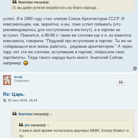
Stanislav писал(а):
щ
е
О, вы даже успели поработать на благо народа...
н
и
е
успел. И в 1990 году стал членом Союза Архитекторов СССР. И
комсомольцем, как, вероятно, и вы, тоже успел побывать (это
рекомендовалось для поступления в институт), а в партию не
вступил. Помнится, в 88-89 гг такие же сопляки как и я, из комитета
комсомола, говорили: "Подумай про вступление в партию. Ты же не
собираешься всю жизнь работать...рядовым архитектором." А через
пару лет эти же сопляки, вступившие в партию, побросали свои
партбилеты. Тогда такого народа было много: Анатолий Собчак,
например.
levak
Графоман
Re: Царь.
С
05 июн 2026, 16:44
о
о
б
Stanislav
писал(а):
↑
щ
е
н
pin
писал(а):
↑
и
е
А вам в своё время полагались ваучеры МММ, Хопер Инвест и
тп.