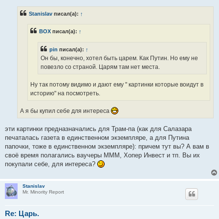
о
б
Stanislav
писал(а):
↑
щ
е
н
BOX
писал(а):
↑
и
е
pin
писал(а):
↑
Он бы, конечно, хотел быть царем. Как Путин. Но ему не
повезло со страной. Царям там нет места.
Ну так потому видимо и дают ему " картинки которые воидут в
историю" на посмотреть.
А я бы купил себе для интереса
эти картинки предназначались для Трам-па (как для Салазара
печаталась газета в единственном экземпляре, а для Путина
папочки, тоже в единственном экземпляре): причем тут вы? А вам в
своё время полагались ваучеры МММ, Хопер Инвест и тп. Вы их
покупали себе, для интереса?
Stanislav
Mr. Minority Report
Re: Царь.