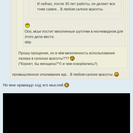
И сейчас, после 30 лет работы, он делает все
тоже самое... В любом салоне красоты.
Ооо, мсье постит мизогинные шуточки в неочевидном для
этого дела месте.
skip
Прошу прощение, но в чём мизогинность использования
лазера в салонах красоты???
("Корнет, бы женщина?"© и чем оскорбились?)
промышленноe опаливаниe кур... В любом салоне красоты.
Но мне нравиццо ход его мыслей