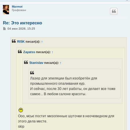
Marmot
Графоман
Re: Это интересно
С
04 июн 2026, 15:25
о
о
б
RISK
писал(а):
↑
щ
е
н
Zayatss
писал(а):
↑
и
е
Stanislav
писал(а):
↑
Лазер для эпиляции был изобретён для
промышленного опаливания кур.
И сейчас, после 30 лет работы, он делает все тоже
самое... В любом салоне красоты.
Ооо, мсье постит мизогинные шуточки в неочевидном для
этого дела месте.
skip