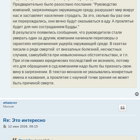
Предварительно было разослано послание: "Руководство
компаний, загрязняющих окружающую среду, разрушает мир вокруг
нас и заставляет население страдать. За это, сколько бы раз они
ни перерождались, они вечно будут оказываться в аду. А проклятье
будет для них состраданием Будды."
В результате появились сообщения, что руководители стали
умирать один за другим, компании начинали переговоры о
гарантиях непричинения ущерба окружающей среде. В газетах
писали о ряде смертей: от внезапных болезней, несчастных
случаев, самоубийств при невыясненных обстоятельствах, и т.п.
При этом никаких юридических последствий не возникло, потому
что для обращения в суд компаниям надо было бы признать свою
вину в загрязнении. B текстах монахов не указывались конкретные
имена и названия, а проклятие с научной точки зрения не может
быть причиной смерти.
whatever
Маньяк
Re: Это интересно
С
12 июн 2026, 09:15
о
о
б