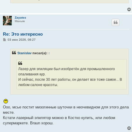
Zayatss
Маньяк
Re: Это интересно
С
03 июн 2026, 08:27
о
о
б
Stanislav
писал(а):
↑
щ
е
н
и
е
Лазер для эпиляции был изобретён для промышленного
опаливания кур.
И сейчас, после 30 лет работы, он делает все тоже самое... В
любом салоне красоты.
Ооо, мсье постит мизогинные шуточки в неочевидном для этого дела
месте.
Кстати лазерный эпилятор можно в Костко купить, или любом
супермаркете. Braun хорош.