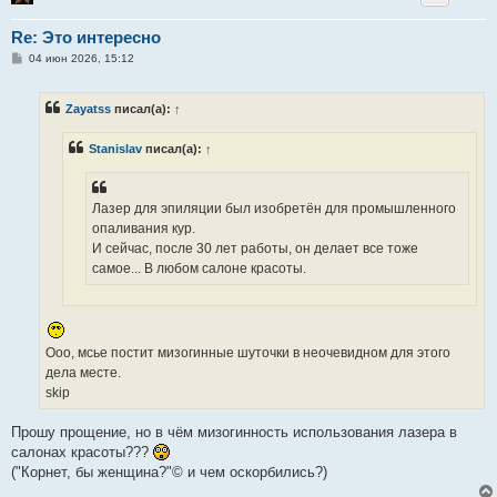
Re: Это интересно
С
04 июн 2026, 15:12
о
о
б
Zayatss
писал(а):
↑
щ
е
н
Stanislav
писал(а):
↑
и
е
Лазер для эпиляции был изобретён для промышленного
опаливания кур.
И сейчас, после 30 лет работы, он делает все тоже
самое... В любом салоне красоты.
Ооо, мсье постит мизогинные шуточки в неочевидном для этого
дела месте.
skip
Прошу прощение, но в чём мизогинность использования лазера в
салонах красоты???
("Корнет, бы женщина?"© и чем оскорбились?)