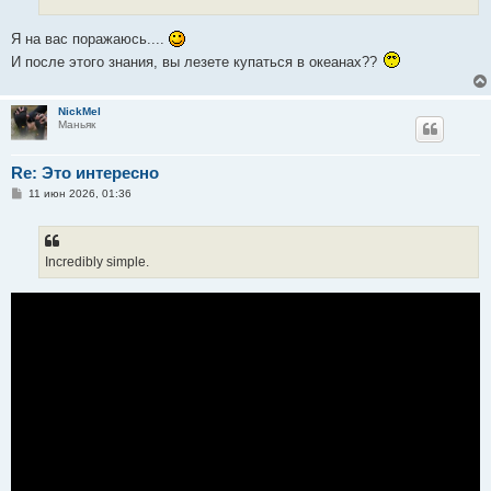
Я на вас поражаюсь....
И после этого знания, вы лезете купаться в океанах??
NickMel
Маньяк
Re: Это интересно
С
11 июн 2026, 01:36
о
о
б
щ
е
Incredibly simple.
н
и
е