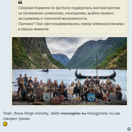
и
е
Сборная Норвегии по футболу подверглась жесткой критике
за проявление шовинизма, неонацизма, крайне-правого
экстремизма и токсичной маскулинности.
Причина? Они сфотографировались перед чемпионатом мира
в образе викингов.
Yeah, those fringe minority, white
massagists-ты
misogynists-ты как
говорил трюмо