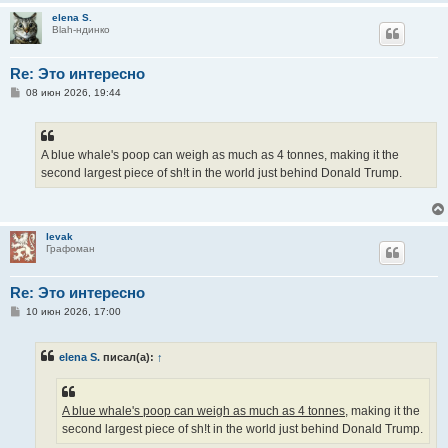
elena S.
Blah-ндинко
Re: Это интересно
С
08 июн 2026, 19:44
о
о
б
щ
е
A blue whale's poop can weigh as much as 4 tonnes, making it the
н
second largest piece of sh!t in the world just behind Donald Trump.
и
е
levak
Графоман
Re: Это интересно
С
10 июн 2026, 17:00
о
о
б
elena S.
писал(а):
↑
щ
е
н
и
е
A blue whale's poop can weigh as much as 4 tonnes,
making it the
second largest piece of sh!t in the world just behind Donald Trump.