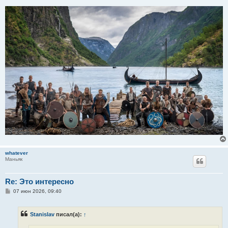
whatever
Маньяк
Re: Это интересно
С
07 июн 2026, 09:40
о
о
б
Stanislav
писал(а):
↑
щ
е
н