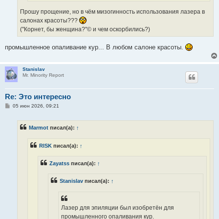
Прошу прощение, но в чём мизогинность использования лазера в
салонах красоты???
("Корнет, бы женщина?"© и чем оскорбились?)
промышленноe опаливаниe кур... В любом салоне красоты.
Stanislav
Mr. Minority Report
Re: Это интересно
С
05 июн 2026, 09:21
о
о
б
Marmot
писал(а):
↑
щ
е
н
RISK
писал(а):
↑
и
е
Zayatss
писал(а):
↑
Stanislav
писал(а):
↑
Лазер для эпиляции был изобретён для
промышленного опаливания кур.