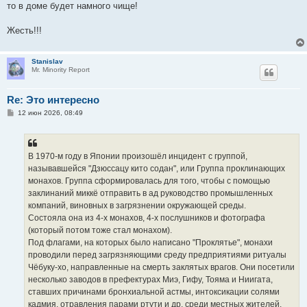
то в доме будет намного чище!
Жесть!!!
Stanislav
Mr. Minority Report
Re: Это интересно
С
12 июн 2026, 08:49
о
о
б
щ
е
В 1970-м году в Японии произошёл инцидент с группой,
н
называвшейся "Дзюссацу кито содан", или Группа проклинающих
и
е
монахов. Группа сформировалась для того, чтобы с помощью
заклинаний миккё отправить в ад руководство промышленных
компаний, виновных в загрязнении окружающей среды.
Состояла она из 4-х монахов, 4-х послушников и фотографа
(который потом тоже стал монахом).
Под флагами, на которых было написано "Проклятье", монахи
проводили перед загрязняющими среду предприятиями ритуалы
Чёбуку-хо, направленные на смерть заклятых врагов. Они посетили
несколько заводов в префектурах Миэ, Гифу, Тояма и Ниигата,
ставших причинами бронхиальной астмы, интоксикации солями
кадмия, отравления парами ртути и др. среди местных жителей.