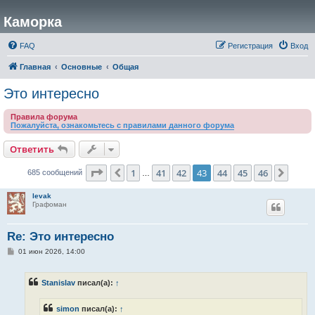
Каморка
FAQ
Регистрация
Вход
Главная
Основные
Общая
Это интересно
Правила форума
Пожалуйста, ознакомьтесь с правилами данного форума
Ответить
Страница
43
из
46
1
41
42
43
44
45
46
Пред.
След.
685 сообщений
…
levak
Графоман
Re: Это интересно
С
01 июн 2026, 14:00
о
о
б
Stanislav
писал(а):
↑
щ
е
н
simon
писал(а):
↑
и