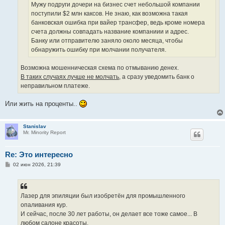
е
Мужу подруги дочери на бизнес счет небольшой компании
поступили $2 млн каксов. Не знаю, как возможна такая
банковская ошибка при вайер трансфер, ведь кроме номера
счета должны совпадать название компаниии и адрес.
Банку или отправителю заняло около месяца, чтобы
обнаружить ошибку при молчании получателя.
Возможна мошенническая схема по отмыванию денех.
В таких случаях лучше не молчать,
а сразу уведомить банк о
неправильном платеже.
Или жить на проценты..
Stanislav
Mr. Minority Report
Re: Это интересно
С
02 июн 2026, 21:39
о
о
б
щ
е
Лазер для эпиляции был изобретён для промышленного
н
опаливания кур.
и
е
И сейчас, после 30 лет работы, он делает все тоже самое... В
любом салоне красоты.