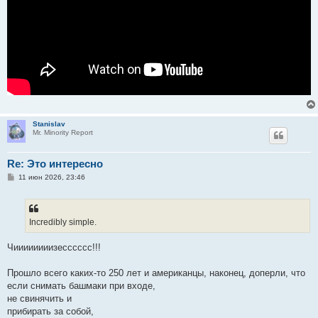
Stanislav
Mr. Minority Report
Re: Это интересно
С
11 июн 2026, 23:46
о
о
б
щ
е
Incredibly simple.
н
и
е
Чиииииииизесссссс!!!
Прошло всего каких-то 250 лет и американцы, наконец, доперли, что
если снимать башмаки при входе,
не свинячить и
прибирать за собой,