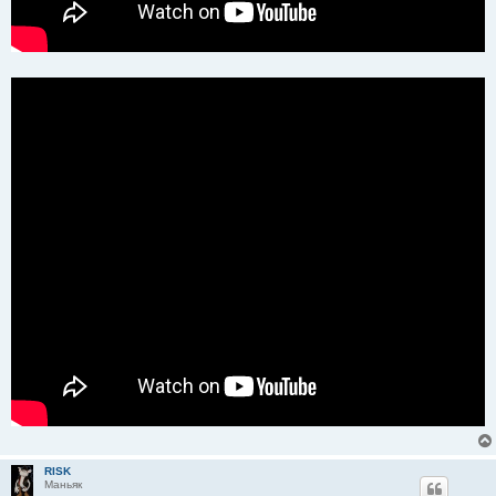
RISK
Маньяк