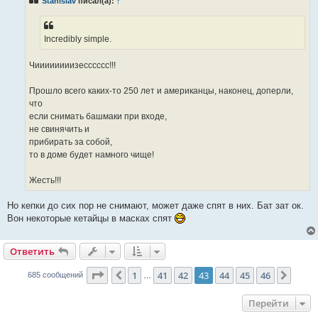
Stanislav
писал(а):
↑
щ
е
н
и
е
Incredibly simple.
Чиииииииизесссссс!!!
Прошло всего каких-то 250 лет и американцы, наконец, доперли,
что
если снимать башмаки при входе,
не свинячить и
прибирать за собой,
то в доме будет намного чище!
Жесть!!!
Но кепки до сих пор не снимают, может даже спят в них. Бат зат ок.
Вон некоторые кетайцы в масках спят
Ответить
Страница
43
из
46
1
41
42
43
44
45
46
Пред.
След.
685 сообщений
…
Перейти