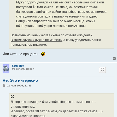
е
Мужу подруги дочери на бизнес счет небольшой компании
поступили $2 млн каксов. Не знаю, как возможна такая
банковская ошибка при вайер трансфер, ведь кроме номера
счета должны совпадать название компаниии и адрес.
Банку или отправителю заняло около месяца, чтобы
обнаружить ошибку при молчании получателя.
Возможна мошенническая схема по отмыванию денех.
В таких случаях лучше не молчать,
а сразу уведомить банк о
неправильном платеже.
Или жить на проценты..
Stanislav
Mr. Minority Report
Re: Это интересно
С
02 июн 2026, 21:39
о
о
б
щ
е
Лазер для эпиляции был изобретён для промышленного
н
опаливания кур.
и
е
И сейчас, после 30 лет работы, он делает все тоже самое... В
любом салоне красоты.