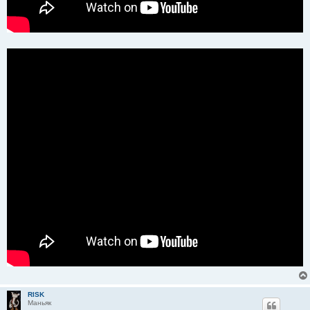
RISK
Маньяк