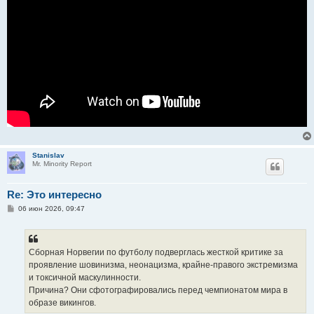
Stanislav
Mr. Minority Report
Re: Это интересно
С
06 июн 2026, 09:47
о
о
б
щ
е
Сборная Норвегии по футболу подверглась жесткой критике за
н
проявление шовинизма, неонацизма, крайне-правого экстремизма
и
е
и токсичной маскулинности.
Причина? Они сфотографировались перед чемпионатом мира в
образе викингов.