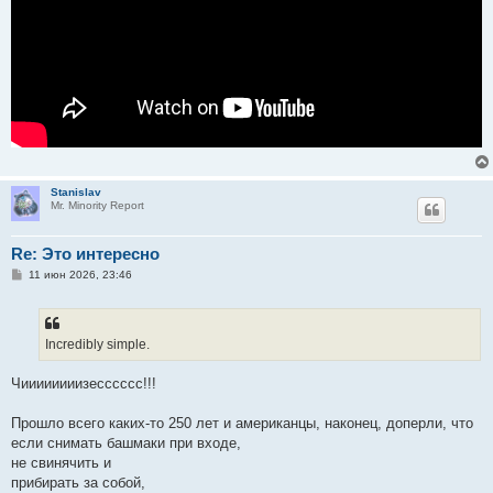
Stanislav
Mr. Minority Report
Re: Это интересно
С
11 июн 2026, 23:46
о
о
б
щ
е
Incredibly simple.
н
и
е
Чиииииииизесссссс!!!
Прошло всего каких-то 250 лет и американцы, наконец, доперли, что
если снимать башмаки при входе,
не свинячить и
прибирать за собой,