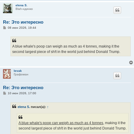
elena S.
Blah-ндинко
Re: Это интересно
С
08 июн 2026, 19:44
о
о
б
щ
е
A blue whale's poop can weigh as much as 4 tonnes, making it the
н
second largest piece of sh!t in the world just behind Donald Trump.
и
е
levak
Графоман
Re: Это интересно
С
10 июн 2026, 17:00
о
о
б
elena S.
писал(а):
↑
щ
е
н
и
е
A blue whale's poop can weigh as much as 4 tonnes,
making it the
second largest piece of sh!t in the world just behind Donald Trump.