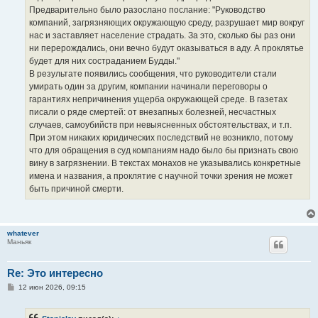
Предварительно было разослано послание: "Руководство
компаний, загрязняющих окружающую среду, разрушает мир вокруг
нас и заставляет население страдать. За это, сколько бы раз они
ни перерождались, они вечно будут оказываться в аду. А проклятье
будет для них состраданием Будды."
В результате появились сообщения, что руководители стали
умирать один за другим, компании начинали переговоры о
гарантиях непричинения ущерба окружающей среде. В газетах
писали о ряде смертей: от внезапных болезней, несчастных
случаев, самоубийств при невыясненных обстоятельствах, и т.п.
При этом никаких юридических последствий не возникло, потому
что для обращения в суд компаниям надо было бы признать свою
вину в загрязнении. B текстах монахов не указывались конкретные
имена и названия, а проклятие с научной точки зрения не может
быть причиной смерти.
whatever
Маньяк
Re: Это интересно
С
12 июн 2026, 09:15
о
о
б