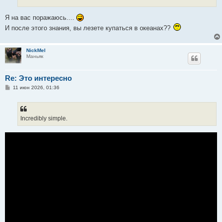
Я на вас поражаюсь....
И после этого знания, вы лезете купаться в океанах??
NickMel
Маньяк
Re: Это интересно
С
11 июн 2026, 01:36
о
о
б
щ
е
Incredibly simple.
н
и
е