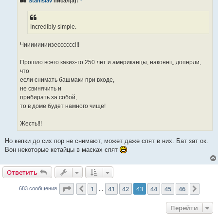
Stanislav
писал(а):
↑
щ
е
н
и
е
Incredibly simple.
Чиииииииизесссссс!!!
Прошло всего каких-то 250 лет и американцы, наконец, доперли,
что
если снимать башмаки при входе,
не свинячить и
прибирать за собой,
то в доме будет намного чище!
Жесть!!!
Но кепки до сих пор не снимают, может даже спят в них. Бат зат ок.
Вон некоторые кетайцы в масках спят
Ответить
Страница
43
из
46
1
41
42
43
44
45
46
Пред.
След.
683 сообщения
…
Перейти