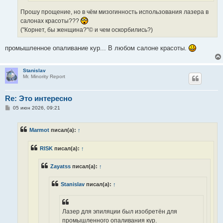
Прошу прощение, но в чём мизогинность использования лазера в
салонах красоты???
("Корнет, бы женщина?"© и чем оскорбились?)
промышленноe опаливаниe кур... В любом салоне красоты.
Stanislav
Mr. Minority Report
Re: Это интересно
С
05 июн 2026, 09:21
о
о
б
Marmot
писал(а):
↑
щ
е
н
RISK
писал(а):
↑
и
е
Zayatss
писал(а):
↑
Stanislav
писал(а):
↑
Лазер для эпиляции был изобретён для
промышленного опаливания кур.