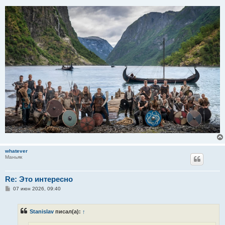
whatever
Маньяк
Re: Это интересно
С
07 июн 2026, 09:40
о
о
б
Stanislav
писал(а):
↑
щ
е
н