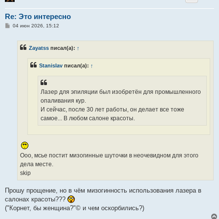
Re: Это интересно
С
04 июн 2026, 15:12
о
о
б
Zayatss
писал(а):
↑
щ
е
н
Stanislav
писал(а):
↑
и
е
Лазер для эпиляции был изобретён для промышленного
опаливания кур.
И сейчас, после 30 лет работы, он делает все тоже
самое... В любом салоне красоты.
Ооо, мсье постит мизогинные шуточки в неочевидном для этого
дела месте.
skip
Прошу прощение, но в чём мизогинность использования лазера в
салонах красоты???
("Корнет, бы женщина?"© и чем оскорбились?)