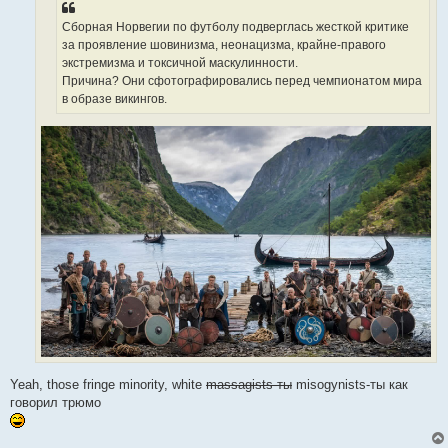
и
е
Сборная Норвегии по футболу подверглась жесткой критике
за проявление шовинизма, неонацизма, крайне-правого
экстремизма и токсичной маскулинности.
Причина? Они сфотографировались перед чемпионатом мира
в образе викингов.
Yeah, those fringe minority, white
massagists-ты
misogynists-ты как
говорил трюмо