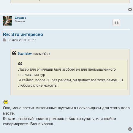
Zayatss
Маньяк
Re: Это интересно
С
03 июн 2026, 08:27
о
о
б
Stanislav
писал(а):
↑
щ
е
н
и
е
Лазер для эпиляции был изобретён для промышленного
опаливания кур.
И сейчас, после 30 лет работы, он делает все тоже самое... В
любом салоне красоты.
Ооо, мсье постит мизогинные шуточки в неочевидном для этого дела
месте.
Кстати лазерный эпилятор можно в Костко купить, или любом
супермаркете. Braun хорош.