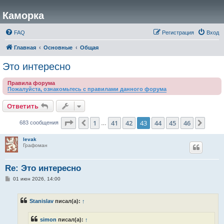
Каморка
FAQ
Регистрация
Вход
Главная
Основные
Общая
Это интересно
Правила форума
Пожалуйста, ознакомьтесь с правилами данного форума
Ответить
Страница
43
из
46
1
41
42
43
44
45
46
Пред.
След.
683 сообщения
…
levak
Графоман
Re: Это интересно
С
01 июн 2026, 14:00
о
о
б
Stanislav
писал(а):
↑
щ
е
н
simon
писал(а):
↑
и