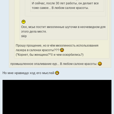
И сейчас, после 30 лет работы, он делает все
тоже самое... В любом салоне красоты.
Ооо, мсье постит мизогинные шуточки в неочевидном для
этого дела месте.
skip
Прошу прощение, но в чём мизогинность использования
лазера в салонах красоты???
("Корнет, бы женщина?"© и чем оскорбились?)
промышленноe опаливаниe кур... В любом салоне красоты.
Но мне нравиццо ход его мыслей