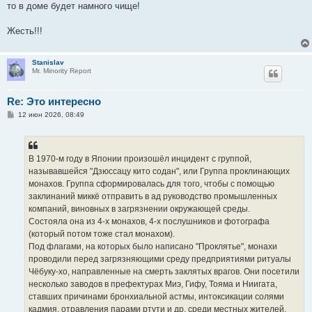
то в доме будет намного чище!
Жесть!!!
Stanislav
Mr. Minority Report
Re: Это интересно
С
12 июн 2026, 08:49
о
о
б
щ
е
В 1970-м году в Японии произошёл инцидент с группой,
н
называвшейся "Дзюссацу кито содан", или Группа проклинающих
и
е
монахов. Группа сформировалась для того, чтобы с помощью
заклинаний миккё отправить в ад руководство промышленных
компаний, виновных в загрязнении окружающей среды.
Состояла она из 4-х монахов, 4-х послушников и фотографа
(который потом тоже стал монахом).
Под флагами, на которых было написано "Проклятье", монахи
проводили перед загрязняющими среду предприятиями ритуалы
Чёбуку-хо, направленные на смерть заклятых врагов. Они посетили
несколько заводов в префектурах Миэ, Гифу, Тояма и Ниигата,
ставших причинами бронхиальной астмы, интоксикации солями
кадмия, отравления парами ртути и др. среди местных жителей.