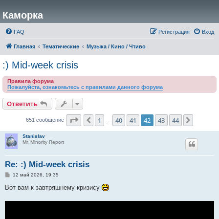
Каморка
FAQ
Регистрация
Вход
Главная
Тематические
Музыка / Кино / Чтиво
:) Mid-week crisis
Правила форума
Пожалуйста, ознакомьтесь с правилами данного форума
Ответить
Страница
42
из
44
1
40
41
42
43
44
Пред.
След.
651 сообщение
…
Stanislav
Mr. Minority Report
Re: :) Mid-week crisis
С
12 май 2026, 19:35
о
о
Вот вам к завтряшнему кризису
б
щ
е
н
и