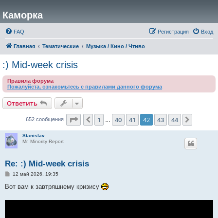
Каморка
FAQ
Регистрация
Вход
Главная
Тематические
Музыка / Кино / Чтиво
:) Mid-week crisis
Правила форума
Пожалуйста, ознакомьтесь с правилами данного форума
Ответить
Страница
42
из
44
1
40
41
42
43
44
Пред.
След.
652 сообщения
…
Stanislav
Mr. Minority Report
Re: :) Mid-week crisis
С
12 май 2026, 19:35
о
о
Вот вам к завтряшнему кризису
б
щ
е
н
и