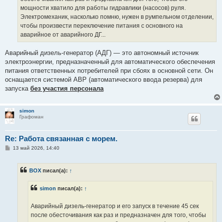
мощности хватило для работы гидравлики (насосов) руля.
Электромеханик, насколько помню, нужен в румпельном отделении,
чтобы произвести переключение питания с основного на
аварийное от аварийного ДГ...
Аварийный дизель-генератор (АДГ) — это автономный источник
электроэнергии, предназначенный для автоматического обеспечения
питания ответственных потребителей при сбоях в основной сети. Он
оснащается системой АВР (автоматического ввода резерва) для
запуска
без участия персонала
simon
Графоман
Re: Работа связанная с морем.
С
13 май 2026, 14:40
о
о
б
BOX
писал(а):
↑
щ
е
н
simon
писал(а):
↑
и
е
Аварийный дизель-генератор и его запуск в течение 45 сек
после обесточивания как раз и предназначен для того, чтобы