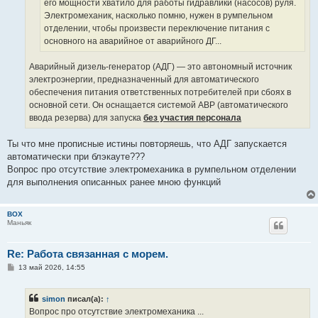
его мощности хватило для работы гидравлики (насосов) руля.
Электромеханик, насколько помню, нужен в румпельном
отделении, чтобы произвести переключение питания с
основного на аварийное от аварийного ДГ...
Аварийный дизель-генератор (АДГ) — это автономный источник
электроэнергии, предназначенный для автоматического
обеспечения питания ответственных потребителей при сбоях в
основной сети. Он оснащается системой АВР (автоматического
ввода резерва) для запуска
без участия персонала
Ты что мне прописные истины повторяешь, что АДГ запускается
автоматически при блэкауте???
Вопрос про отсутствие электромеханика в румпельном отделении
для выполнения описанных ранее мною функций
BOX
Маньяк
Re: Работа связанная с морем.
С
13 май 2026, 14:55
о
о
б
simon
писал(а):
↑
щ
е
Вопрос про отсутствие электромеханика ...
н