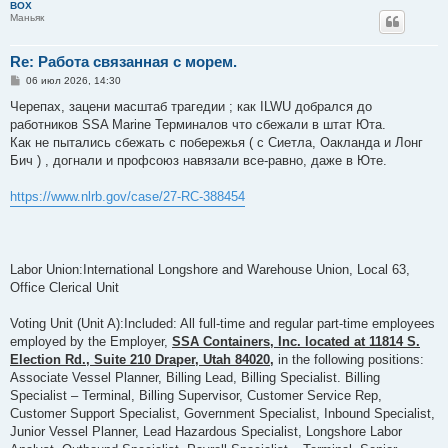
BOX
Маньяк
Re: Работа связанная с морем.
С
06 июл 2026, 14:30
о
о
Черепах, зацени масштаб трагедии ; как ILWU добрался до
б
работников SSA Marine Терминалов что сбежали в штат Юта.
щ
е
Как не пытались сбежать с побережья ( с Сиетла, Оакланда и Лонг
н
Бич ) , догнали и профсоюз навязали все-равно, даже в Юте.
и
е
https://www.nlrb.gov/case/27-RC-388454
Labor Union:International Longshore and Warehouse Union, Local 63,
Office Clerical Unit
Voting Unit (Unit A):Included: All full-time and regular part-time employees
employed by the Employer,
SSA Containers, Inc. located at 11814 S.
Election Rd., Suite 210 Draper, Utah 84020,
in the following positions:
Associate Vessel Planner, Billing Lead, Billing Specialist. Billing
Specialist – Terminal, Billing Supervisor, Customer Service Rep,
Customer Support Specialist, Government Specialist, Inbound Specialist,
Junior Vessel Planner, Lead Hazardous Specialist, Longshore Labor