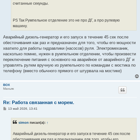
считанные секунды.
PS Так Румпельное отделение это не про ДГ, а про рулевую
машину.
Аварийный дизель-генератор и его запуск в течение 45 сек после
обесточивания как раз и предназначен для того, чтобы его мощности
хватило для работы гидравлики (насосов) руля. Электромеханик,
насколько помню, нужен в румпельном отделении, чтобы произвести
переключение питания с основного на аварийное от аварийного ДГ и
управлять рулем вручную из румпельного по командам с мостика по
телефону (вместо обычного прямого от штурвала на мостике)
BOX
Маньяк
Re: Работа связанная с морем.
С
13 май 2026, 13:41
о
о
б
simon
писал(а):
↑
щ
е
н
Аварийный дизель-генератор и его запуск в течение 45 сек после
и
е
обесточивания как раз и предназначен для того, чтобы его