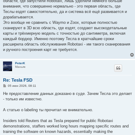
области, где запустили Robotaxi, лишь уделили немного больше
внимания, что совершенно нормально - это первая область, где
Теслы ездят самостоятельно, да и система всё ещё развивается и
дорабатывается.
Это вообще не сравнить с Waymo и Zoox, которые полностью
сканируют в 3D всю область, где ездят, создают высокодетальные
карты и трёхмерную модель с точностью до сантиметра, включая
каждый бордюр. Именно поэтому Тесла в кратчайшие сроки
расширила область обслуживания Robotaxi - им такого сканирования
и ручного построения карт не требуется.
PeterK
Маньяк
Re: Tesla FSD
С
05 июн 2026, 08:11
о
о
Не предоставление данных доказано в суде. Зачем Тесла это делает
б
- только им известно.
щ
е
н
А статью о labeling ты прочитал не внимательно.
и
е
Insiders told Reuters that as Tesla prepared for public Robotaxi
demonstrations, staffers worked long hours mapping specific routes and
training the software on known hazards, essentially making the