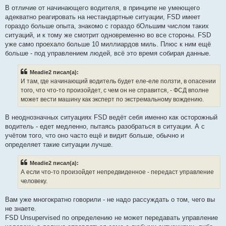
В отличие от начинающего водителя, в принципе не умеющего
адекватно реагировать на нестандартные ситуации, FSD имеет
гораздо больше опыта, знакомо с гораздо бОльшим числом таких
ситуаций, и к тому же смотрит одновременно во все стороны. FSD
уже само проехало больше 10 миллиардов миль. Плюс к ним ещё
больше - под управлением людей, всё это время собирая данные.
Meadie2 писал(а):
И там, где начинающий водитель будет еле-еле ползти, в опасении
того, что что-то произойдет, с чем он не справится, - ФСД вполне
может вести машину как эксперт по экстремальному вождению.
В неоднозначных ситуациях FSD ведёт себя именно как осторожный
водитель - едет медленно, пытаясь разобраться в ситуации. А с
учётом того, что оно часто ещё и видит больше, обычно и
определяет такие ситуации лучше.
Meadie2 писал(а):
А если что-то произойдет непредвиденное - передаст управление
человеку.
Вам уже многократно говорили - не надо рассуждать о том, чего вы
не знаете.
FSD Unsupervised по определению не может передавать управление