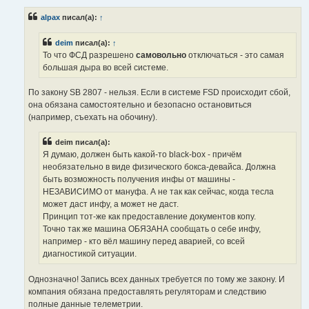
о
б
alpax
писал(а):
↑
щ
е
н
deim
писал(а):
↑
и
е
То что ФСД разрешено
самовольно
отключаться - это самая
большая дыра во всей системе.
По закону SB 2807 - нельзя. Если в системе FSD происходит сбой,
она обязана самостоятельно и безопасно остановиться
(например, съехать на обочину).
deim писал(а):
Я думаю, должен быть какой-то black-box - причём
необязательно в виде физического бокса-девайса. Должна
быть возможность получения инфы от машины -
НЕЗАВИСИМО от мануфа. А не так как сейчас, когда тесла
может даст инфу, а может не даст.
Принцип тот-же как предоставление документов копу.
Точно так же машина ОБЯЗАНА сообщать о себе инфу,
например - кто вёл машину перед аварией, со всей
диагностикой ситуации.
Однозначно! Запись всех данных требуется по тому же закону. И
компания обязана предоставлять регуляторам и следствию
полные данные телеметрии.