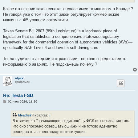
Какое отношение закон сената в техасе имеет к машинам в Канаде ?
Не говоря уже о том что этот закон регулирует коммерческие
машины с 4/5 уровнем автоматики.
Texas Senate Bill 2807 (89th Legislature) is a landmark piece of
legislation that establishes a comprehensive statewide regulatory
framework for the commercial operation of autonomous vehicles (AVs)—
specifically SAE Level 4 and Level 5 self-driving cars.
Тесла судится с людьми и страховыми - не хочет предоставлять
информацию о авариях. Не подскажешь почему ?
alpax
Графоман
Re: Tesla FSD
С
02 июн 2026, 18:26
о
о
б
Meadie2
писал(а):
↑
щ
е
В отличие от "начинающего водителя" - у ФСД нет осознания того,
н
что оно способно совершать ошибки и не готово адекватно
и
е
реагировать на нестандартные ситуации.