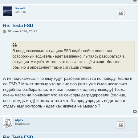
PeterK
Маньяк
Re: Tesla FSD
С
02 июн 2026, 20:22
о
о
б
щ
е
В неоднозначных ситуациях FSD ведёт себя именно как
н
осторожный водитель - едет медленно, пытаясь разобраться в
и
е
ситуации. А с учётом того, что оно часто ещё и видит больше,
обычно и определяет такие ситуации лучше.
А не подскажешь - почему идут разбирательства по поводу Теслы и
ее FSD ? Может потому что до сих пор (хотя уже было несколько
подобных разбирательств и все пришли к одному выводу) Тесла
очень часто не понимает что ее сенсоры деградировали (солнце,
снег, дождь и тд) и вместо того что бы предупредить водителя и
отдать ему контроль - едет как нивчем не бывало ?
alpax
Графоман
Re: Tesla FSD