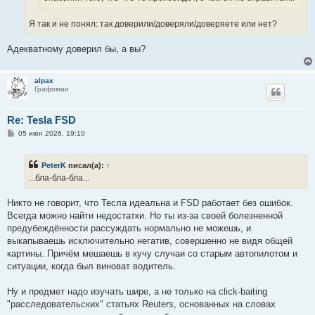
Я так и не понял: так доверили/доверяли/доверяете или нет?
Адекватному доверил бы, а вы?
alpax
Графоман
Re: Tesla FSD
С
05 июн 2026, 19:10
о
о
б
PeterK
писал(а):
↑
щ
е
...бла-бла-бла...
н
и
е
Никто не говорит, что Тесла идеальна и FSD работает без ошибок.
Всегда можно найти недостатки. Но ты из-за своей болезненной
предубеждённости рассуждать нормально не можешь, и
выкапываешь исключительно негатив, совершенно не видя общей
картины. Причём мешаешь в кучу случаи со старым автопилотом и
ситуации, когда был виноват водитель.
Ну и предмет надо изучать шире, а не только на click-baiting
"расследовательских" статьях Reuters, основанных на словах