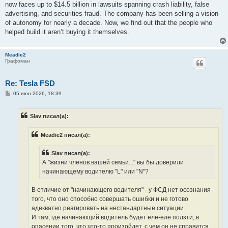
now faces up to $14.5 billion in lawsuits spanning crash liability, false
advertising, and securities fraud. The company has been selling a vision
of autonomy for nearly a decade. Now, we find out that the people who
helped build it aren’t buying it themselves.
Meadie2
Графоман
Re: Tesla FSD
С
05 июн 2026, 18:39
о
о
б
Slav писал(а):
щ
е
н
Meadie2 писал(а):
и
е
Slav писал(а):
А "жизни членов вашей семьи..." вы бы доверили
начинающему водителю "L" или "N"?
В отличие от "начинающего водителя" - у ФСД нет осознания
того, что оно способно совершать ошибки и не готово
адекватно реагировать на нестандартные ситуации.
И там, где начинающий водитель будет еле-еле ползти, в
опасении того, что что-то произойдет, с чем он не справится...