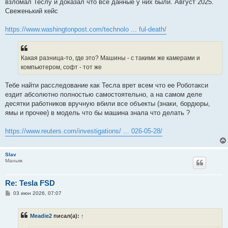
е
взломал Теслу и доказал что все данные у них были. Август 2025.
н
Свеженький кейс
и
е
https://www.washingtonpost.com/technolo ... ful-death/
Какая разница-то, где это? Машины - с такими же камерами и
компьютером, софт - тот же
Тебе найти расследование как Тесла врет всем что ее Роботакси
ездит абсолютно полностью самостоятельно, а на самом деле
десятки работников вручную вбили все объекты (знаки, бордюры,
ямы и прочее) в модель что бы машина знала что делать ?
https://www.reuters.com/investigations/ ... 026-05-28/
Slav
Маньяк
Re: Tesla FSD
С
03 июн 2026, 07:07
о
о
б
Meadie2
писал(а):
↑
щ
е