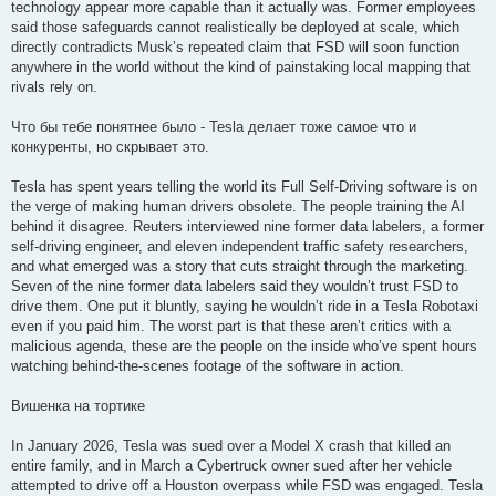
technology appear more capable than it actually was. Former employees
said those safeguards cannot realistically be deployed at scale, which
directly contradicts Musk’s repeated claim that FSD will soon function
anywhere in the world without the kind of painstaking local mapping that
rivals rely on.
Что бы тебе понятнее было - Tesla делает тоже самое что и
конкуренты, но скрывает это.
Tesla has spent years telling the world its Full Self-Driving software is on
the verge of making human drivers obsolete. The people training the AI
behind it disagree. Reuters interviewed nine former data labelers, a former
self-driving engineer, and eleven independent traffic safety researchers,
and what emerged was a story that cuts straight through the marketing.
Seven of the nine former data labelers said they wouldn’t trust FSD to
drive them. One put it bluntly, saying he wouldn’t ride in a Tesla Robotaxi
even if you paid him. The worst part is that these aren’t critics with a
malicious agenda, these are the people on the inside who’ve spent hours
watching behind-the-scenes footage of the software in action.
Вишенка на тортике
In January 2026, Tesla was sued over a Model X crash that killed an
entire family, and in March a Cybertruck owner sued after her vehicle
attempted to drive off a Houston overpass while FSD was engaged. Tesla