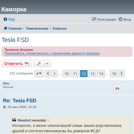
Каморка
FAQ
Регистрация
Вход
Главная
Тематические
Клаксон
Tesla FSD
Правила форума
Пожалуйста, ознакомьтесь с правилами данного форума
Ответить
Страница
12
из
16
1
10
11
12
13
14
16
Пред.
След
232 сообщения
…
…
Slav
Маньяк
Re: Tesla FSD
С
02 июн 2026, 12:18
о
о
б
Meadie2
писал(а):
↑
щ
е
Интересно, а жизни членов вашей семьи, ваших родственников,
н
друзей и соотечественников вы бы доверили ФСД?
и