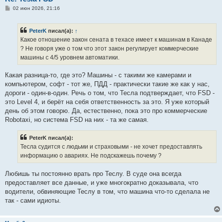
С
02 июн 2026, 21:16
о
о
б
PeterK
писал(а):
↑
щ
е
Какое отношение закон сената в техасе имеет к машинам в Канаде
н
? Не говоря уже о том что этот закон регулирует коммерческие
и
е
машины с 4/5 уровнем автоматики.
Какая разница-то, где это? Машины - с такими же камерами и
компьютером, софт - тот же, ПДД - практически такие же как у нас,
дороги - один-в-один. Речь о том, что Тесла подтверждает, что FSD -
это Level 4, и берёт на себя ответственность за это. Я уже который
день об этом говорю. Да, естественно, пока это про коммерческие
Robotaxi, но система FSD на них - та же самая.
PeterK писал(а):
Тесла судится с людьми и страховыми - не хочет предоставлять
информацию о авариях. Не подскажешь почему ?
Любишь ты постоянно врать про Теслу. В суде она всегда
предоставляет все данные, и уже многократно доказывала, что
водители, обвиняющие Теслу в том, что машина что-то сделала не
так - сами идиоты.