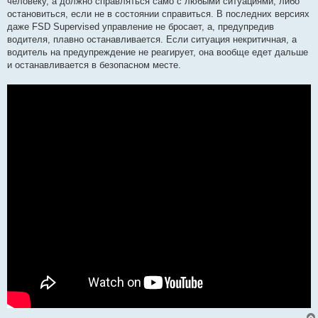
человеку, а должно справляться само с любыми ситуациями, либо
остановиться, если не в состоянии справиться. В последних версиях
даже FSD Supervised управление не бросает, а, предупредив
водителя, плавно останавливается. Если ситуация некритичная, а
водитель на предупреждение не реагирует, она вообще едет дальше
и останавливается в безопасном месте.