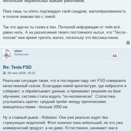
нескольких недовольных бывших работников.
Пока лишь ты опять подтвердил свой синдром, малообразованность
и плохое знакомство с темой.
Так что иди-ка ты снова в бан. Полезной информации от тебя всё
равно ноль. А на разъяснения твоего постоянного нытья, что "Тесла -
плохая" мне время тратить жалко, поскольку это бессмысленно.
alpax
Графоман
Re: Tesla FSD
С
05 июн 2026, 19:12
о
о
Реальная ситуация такая, что в последние пару лет FSD совершила
б
качественный скачок. Благодаря новой архитектуре, где нейросети и
щ
е
собирают, и обрабатывают данные, и принимают решения на базе
н
обучения, система стала водить "по-человечески". Статистика
и
е
улучшилась кратно: средний пробег между критическими
вмешательствами - больше 2000 км.
Ну а главный рывок - Robotaxi. Они уже реально ездят без
страхующих водителей. Флот конечно пока небольшой, но это уже
коммерческий продукт, а не демо. Естественно, начинают они в