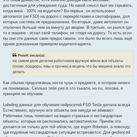
достаточные для убеждения суда. Но какой смысл был им скрывать,
когда вина - 100% на водителе? Во-первых, он использовал
автопилот (не FSD) на дороге с перекрёстками и светофорами, для
которых система не предназначена. Во-вторых, даже автопилот он
отключил больше чем за минуту до аварии. В-третьих, он рылся где-
то в машине - искал свой телефон, не глядя на дорогу. То есть если
бы они эти данные сами предоставили, это было бы всего лишь ещё
одним доказанным примером водителя-идиота.
PeterK писал(а):
на самом деле десятки работников вручную вбили все объекты
(знаки, бордюры, ямы и прочее) в модель что бы машина знала что
делать
Как обычно продолжаешь нести чушь о предмете, в котором ничего
не понимаешь. Сколько тебя уже в это тыкали, но ты, похоже, в
принципе не обучаем.
Labeling данных для обучения нейросетей FSD Tesla делала всегда.
Естественно, вручную все объекты они никуда не вбивают.
Работники лишь помечают на видео странные и нестандартные
объекты, которые не распознались автоматически. Причём это
делается не только для той области, где ездят Robotaxi, а повсюду,
где подобные нестандартные ситуации встречаются. Для geofenced