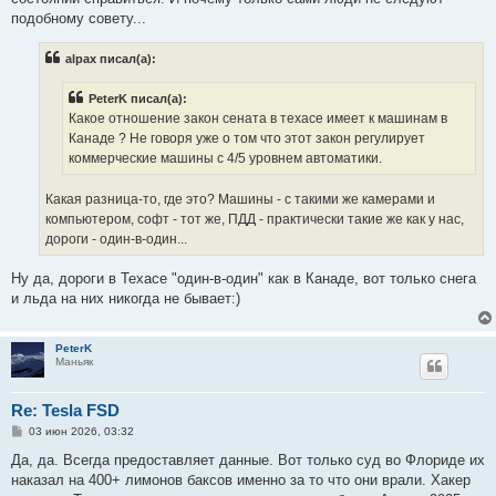
подобному совету...
alpax писал(а):
PeterK писал(а):
Какое отношение закон сената в техасе имеет к машинам в
Канаде ? Не говоря уже о том что этот закон регулирует
коммерческие машины с 4/5 уровнем автоматики.
Какая разница-то, где это? Машины - с такими же камерами и
компьютером, софт - тот же, ПДД - практически такие же как у нас,
дороги - один-в-один...
Ну да, дороги в Техасе "один-в-один" как в Канаде, вот только снега
и льда на них никогда не бывает:)
PeterK
Маньяк
Re: Tesla FSD
С
03 июн 2026, 03:32
о
о
Да, да. Всегда предоставляет данные. Вот только суд во Флориде их
б
наказал на 400+ лимонов баксов именно за то что они врали. Хакер
щ