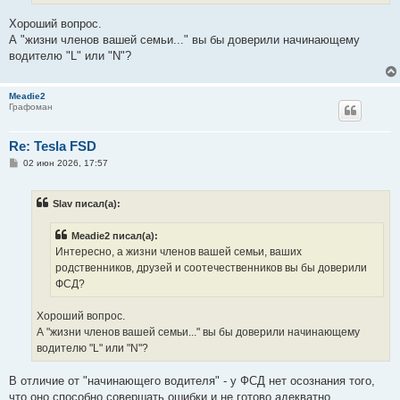
е
Хороший вопрос.
А "жизни членов вашей семьи..." вы бы доверили начинающему
водителю "L" или "N"?
Meadie2
Графоман
Re: Tesla FSD
С
02 июн 2026, 17:57
о
о
б
Slav писал(а):
щ
е
н
Meadie2 писал(а):
и
е
Интересно, а жизни членов вашей семьи, ваших
родственников, друзей и соотечественников вы бы доверили
ФСД?
Хороший вопрос.
А "жизни членов вашей семьи..." вы бы доверили начинающему
водителю "L" или "N"?
В отличие от "начинающего водителя" - у ФСД нет осознания того,
что оно способно совершать ошибки и не готово адекватно