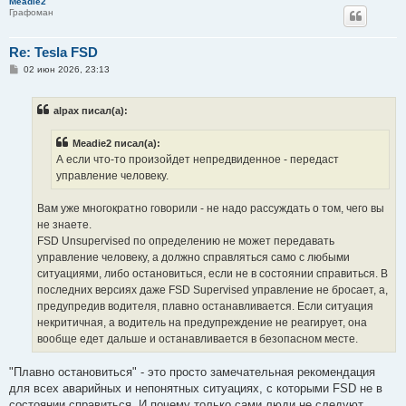
Meadie2
Графоман
Re: Tesla FSD
С
02 июн 2026, 23:13
о
о
б
alpax писал(а):
щ
е
н
Meadie2 писал(а):
и
е
А если что-то произойдет непредвиденное - передаст
управление человеку.
Вам уже многократно говорили - не надо рассуждать о том, чего вы
не знаете.
FSD Unsupervised по определению не может передавать
управление человеку, а должно справляться само с любыми
ситуациями, либо остановиться, если не в состоянии справиться. В
последних версиях даже FSD Supervised управление не бросает, а,
предупредив водителя, плавно останавливается. Если ситуация
некритичная, а водитель на предупреждение не реагирует, она
вообще едет дальше и останавливается в безопасном месте.
"Плавно остановиться" - это просто замечательная рекомендация
для всех аварийных и непонятных ситуациях, с которыми FSD не в
состоянии справиться. И почему только сами люди не следуют