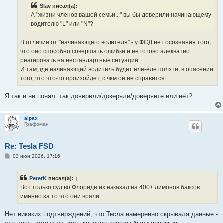
н
Slav писал(а):
и
е
А "жизни членов вашей семьи..." вы бы доверили начинающему
водителю "L" или "N"?
В отличие от "начинающего водителя" - у ФСД нет осознания того,
что оно способно совершать ошибки и не готово адекватно
реагировать на нестандартные ситуации.
И там, где начинающий водитель будет еле-еле ползти, в опасении
того, что что-то произойдет, с чем он не справится...
Я так и не понял: так доверили/доверяли/доверяете или нет?
alpax
Графоман
Re: Tesla FSD
С
03 июн 2026, 17:16
о
о
б
PeterK
писал(а):
↑
щ
е
Вот только суд во Флориде их наказал на 400+ лимонов баксов
н
именно за то что они врали.
и
е
Нет никаких подтверждений, что Тесла намеренно скрывала данные -
это лишь домыслы, хотя конечно доводы были весомые,