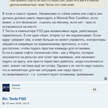
При факапе софта он просто перестает работать как и в любом
другом компьютере- комп Теслы это тоже комп.
В этом и смысл правил. Независимо от сбоев компа или софта оно
должно должно уметь переходить в Minimal Risk Condition: если
может, и это безопасно - съехать на обочину, если нет - просто
остановиться на месте.
У Теслы в компьютере FSD два независимых ядра, работающих
параллельно. Если одно сбоит, второе тут же подхватывает. Если
вдруг умирают оба, и комп больше не может управлять, контроллеры
общаются напрямую по ограниченному протоколу, и этого
достаточно, чтобы подать простые команды для остановки.
Если в самом софте логические сбои - как у Waymo, которые
затыкаются на рельсах или тупят при манёврах, или начинают
ездить по кругу, или просто перестают работать, когда отключается
свет, значит система ещё не готова. Однако к их чести надо сказать,
что в непонятных для них ситуациях они чаще просто
останавливаются - т.е. соответствуют основному требованию.
PeterK
Маньяк
Re: Tesla FSD
С
02 июн 2026, 18:13
о