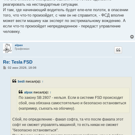
реагировать на нестандартные ситуации.
И там, где начинающий водитель будет еле-еле ползти, в опасении
того, что что-то произойдет, с чем он не справится, - ФСД вполне
может вести машину как эксперт по экстремальному вождению. А
если что-то произойдет непредвиденное - передаст управление
человеку.
alpax
Графоман
Re: Tesla FSD
С
02 июн 2026, 18:06
о
о
б
bedi
писал(а):
↑
щ
е
н
alpax
писал(а):
↑
и
е
По закону SB 2807 - нельзя. Если в системе FSD происходит
сбой, она обязана самостоятельно и безопасно остановиться
(например, съехать на обочину).
Сбой, по определению - факап софта, та что после факапа этот
софт не сможет управлять машиной, то есть никак не сможет
"безопасно остановиться".