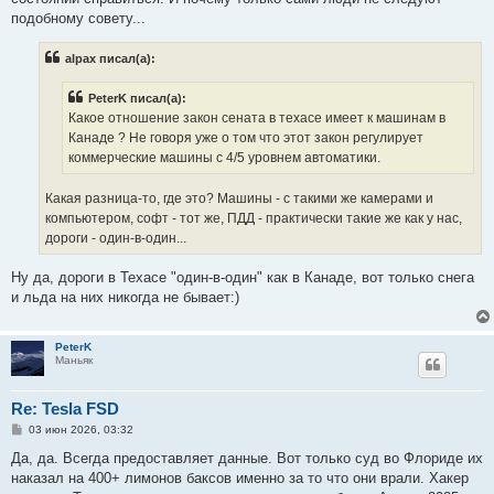
подобному совету...
alpax писал(а):
PeterK писал(а):
Какое отношение закон сената в техасе имеет к машинам в
Канаде ? Не говоря уже о том что этот закон регулирует
коммерческие машины с 4/5 уровнем автоматики.
Какая разница-то, где это? Машины - с такими же камерами и
компьютером, софт - тот же, ПДД - практически такие же как у нас,
дороги - один-в-один...
Ну да, дороги в Техасе "один-в-один" как в Канаде, вот только снега
и льда на них никогда не бывает:)
PeterK
Маньяк
Re: Tesla FSD
С
03 июн 2026, 03:32
о
о
Да, да. Всегда предоставляет данные. Вот только суд во Флориде их
б
наказал на 400+ лимонов баксов именно за то что они врали. Хакер
щ