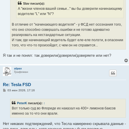
н
Slav писал(а):
и
е
А "жизни членов вашей семьи..." вы бы доверили начинающему
водителю "L" или "N"?
В отличие от "начинающего водителя" - у ФСД нет осознания того,
что оно способно совершать ошибки и не готово адекватно
реагировать на нестандартные ситуации.
И там, где начинающий водитель будет еле-еле ползти, в опасении
того, что что-то произойдет, с чем он не справится...
Я так и не понял: так доверили/доверяли/доверяете или нет?
alpax
Графоман
Re: Tesla FSD
С
03 июн 2026, 17:16
о
о
б
PeterK
писал(а):
↑
щ
е
Вот только суд во Флориде их наказал на 400+ лимонов баксов
н
именно за то что они врали.
и
е
Нет никаких подтверждений, что Тесла намеренно скрывала данные -
это лишь домыслы, хотя конечно доводы были весомые,