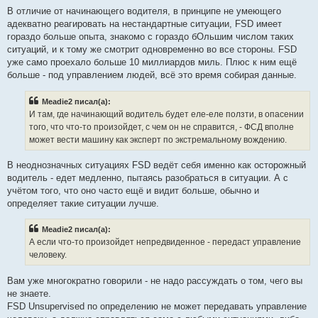
В отличие от начинающего водителя, в принципе не умеющего
адекватно реагировать на нестандартные ситуации, FSD имеет
гораздо больше опыта, знакомо с гораздо бОльшим числом таких
ситуаций, и к тому же смотрит одновременно во все стороны. FSD
уже само проехало больше 10 миллиардов миль. Плюс к ним ещё
больше - под управлением людей, всё это время собирая данные.
Meadie2 писал(а):
И там, где начинающий водитель будет еле-еле ползти, в опасении
того, что что-то произойдет, с чем он не справится, - ФСД вполне
может вести машину как эксперт по экстремальному вождению.
В неоднозначных ситуациях FSD ведёт себя именно как осторожный
водитель - едет медленно, пытаясь разобраться в ситуации. А с
учётом того, что оно часто ещё и видит больше, обычно и
определяет такие ситуации лучше.
Meadie2 писал(а):
А если что-то произойдет непредвиденное - передаст управление
человеку.
Вам уже многократно говорили - не надо рассуждать о том, чего вы
не знаете.
FSD Unsupervised по определению не может передавать управление