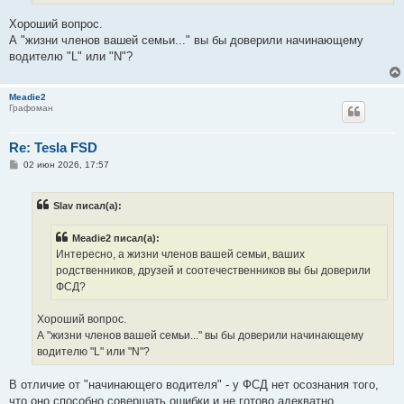
е
Хороший вопрос.
А "жизни членов вашей семьи..." вы бы доверили начинающему
водителю "L" или "N"?
Meadie2
Графоман
Re: Tesla FSD
С
02 июн 2026, 17:57
о
о
б
Slav писал(а):
щ
е
н
Meadie2 писал(а):
и
е
Интересно, а жизни членов вашей семьи, ваших
родственников, друзей и соотечественников вы бы доверили
ФСД?
Хороший вопрос.
А "жизни членов вашей семьи..." вы бы доверили начинающему
водителю "L" или "N"?
В отличие от "начинающего водителя" - у ФСД нет осознания того,
что оно способно совершать ошибки и не готово адекватно