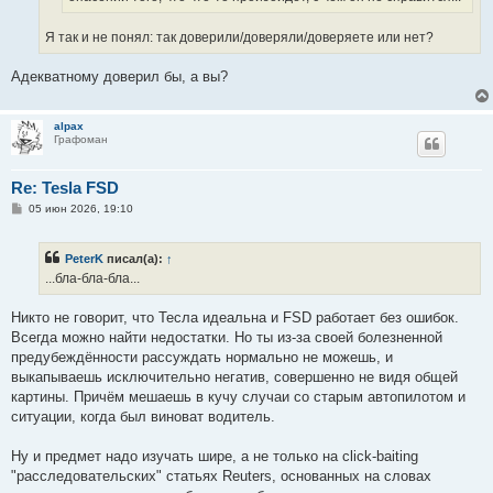
Я так и не понял: так доверили/доверяли/доверяете или нет?
Адекватному доверил бы, а вы?
alpax
Графоман
Re: Tesla FSD
С
05 июн 2026, 19:10
о
о
б
PeterK
писал(а):
↑
щ
е
...бла-бла-бла...
н
и
е
Никто не говорит, что Тесла идеальна и FSD работает без ошибок.
Всегда можно найти недостатки. Но ты из-за своей болезненной
предубеждённости рассуждать нормально не можешь, и
выкапываешь исключительно негатив, совершенно не видя общей
картины. Причём мешаешь в кучу случаи со старым автопилотом и
ситуации, когда был виноват водитель.
Ну и предмет надо изучать шире, а не только на click-baiting
"расследовательских" статьях Reuters, основанных на словах