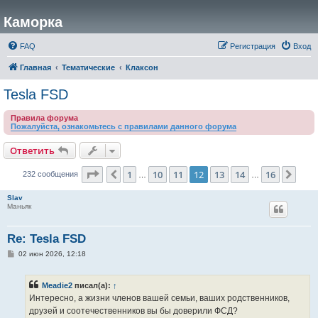
Каморка
FAQ
Регистрация
Вход
Главная
Тематические
Клаксон
Tesla FSD
Правила форума
Пожалуйста, ознакомьтесь с правилами данного форума
Ответить
Страница
12
из
16
1
10
11
12
13
14
16
Пред.
След
232 сообщения
…
…
Slav
Маньяк
Re: Tesla FSD
С
02 июн 2026, 12:18
о
о
б
Meadie2
писал(а):
↑
щ
е
Интересно, а жизни членов вашей семьи, ваших родственников,
н
друзей и соотечественников вы бы доверили ФСД?
и