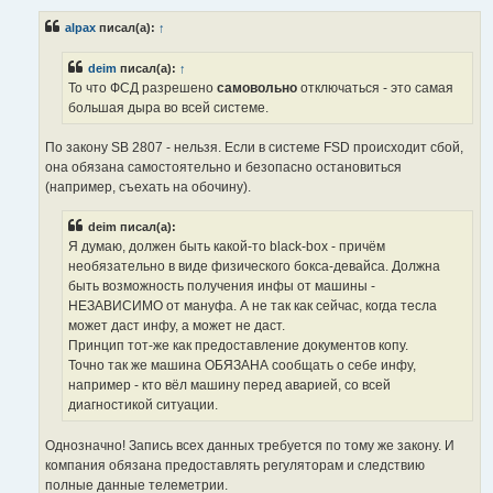
о
б
alpax
писал(а):
↑
щ
е
н
deim
писал(а):
↑
и
е
То что ФСД разрешено
самовольно
отключаться - это самая
большая дыра во всей системе.
По закону SB 2807 - нельзя. Если в системе FSD происходит сбой,
она обязана самостоятельно и безопасно остановиться
(например, съехать на обочину).
deim писал(а):
Я думаю, должен быть какой-то black-box - причём
необязательно в виде физического бокса-девайса. Должна
быть возможность получения инфы от машины -
НЕЗАВИСИМО от мануфа. А не так как сейчас, когда тесла
может даст инфу, а может не даст.
Принцип тот-же как предоставление документов копу.
Точно так же машина ОБЯЗАНА сообщать о себе инфу,
например - кто вёл машину перед аварией, со всей
диагностикой ситуации.
Однозначно! Запись всех данных требуется по тому же закону. И
компания обязана предоставлять регуляторам и следствию
полные данные телеметрии.