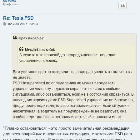
Meadie2
Графоман
Re: Tesla FSD
С
02 июн 2026, 23:13
о
о
б
alpax писал(а):
щ
е
н
Meadie2 писал(а):
и
е
А если что-то произойдет непредвиденное - передаст
управление человеку.
Вам уже многократно говорили - не надо рассуждать о том, чего вы
не знаете.
FSD Unsupervised по определению не может передавать
управление человеку, а должно справляться само с любыми
ситуациями, либо остановиться, если не в состоянии справиться. В
последних версиях даже FSD Supervised управление не бросает, а,
предупредив водителя, плавно останавливается. Если ситуация
некритичная, а водитель на предупреждение не реагирует, она
вообще едет дальше и останавливается в безопасном месте.
"Плавно остановиться" - это просто замечательная рекомендация
для всех аварийных и непонятных ситуациях, с которыми FSD не в
состоянии справиться. И почему только сами люди не следуют