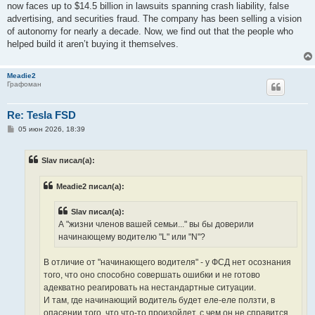
now faces up to $14.5 billion in lawsuits spanning crash liability, false
advertising, and securities fraud. The company has been selling a vision
of autonomy for nearly a decade. Now, we find out that the people who
helped build it aren’t buying it themselves.
Meadie2
Графоман
Re: Tesla FSD
С
05 июн 2026, 18:39
о
о
б
Slav писал(а):
щ
е
н
Meadie2 писал(а):
и
е
Slav писал(а):
А "жизни членов вашей семьи..." вы бы доверили
начинающему водителю "L" или "N"?
В отличие от "начинающего водителя" - у ФСД нет осознания
того, что оно способно совершать ошибки и не готово
адекватно реагировать на нестандартные ситуации.
И там, где начинающий водитель будет еле-еле ползти, в
опасении того, что что-то произойдет, с чем он не справится...