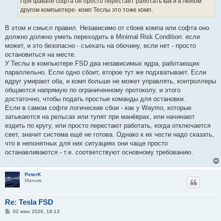
При факапе софта он просто перестает работать как и в любом
другом компьютере- комп Теслы это тоже комп.
В этом и смысл правил. Независимо от сбоев компа или софта оно
должно должно уметь переходить в Minimal Risk Condition: если
может, и это безопасно - съехать на обочину, если нет - просто
остановиться на месте.
У Теслы в компьютере FSD два независимых ядра, работающих
параллельно. Если одно сбоит, второе тут же подхватывает. Если
вдруг умирают оба, и комп больше не может управлять, контроллеры
общаются напрямую по ограниченному протоколу, и этого
достаточно, чтобы подать простые команды для остановки.
Если в самом софте логические сбои - как у Waymo, которые
затыкаются на рельсах или тупят при манёврах, или начинают
ездить по кругу, или просто перестают работать, когда отключается
свет, значит система ещё не готова. Однако к их чести надо сказать,
что в непонятных для них ситуациях они чаще просто
останавливаются - т.е. соответствуют основному требованию.
PeterK
Маньяк
Re: Tesla FSD
С
02 июн 2026, 18:13
о