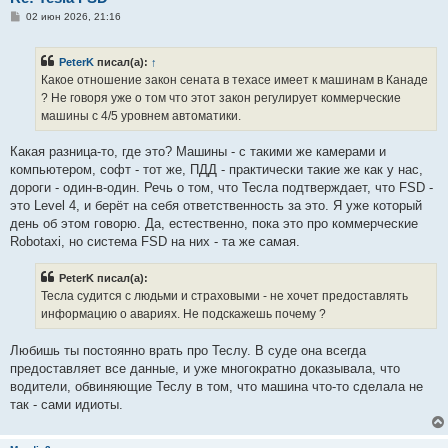
С
02 июн 2026, 21:16
о
о
б
PeterK
писал(а):
↑
щ
е
Какое отношение закон сената в техасе имеет к машинам в Канаде
н
? Не говоря уже о том что этот закон регулирует коммерческие
и
е
машины с 4/5 уровнем автоматики.
Какая разница-то, где это? Машины - с такими же камерами и
компьютером, софт - тот же, ПДД - практически такие же как у нас,
дороги - один-в-один. Речь о том, что Тесла подтверждает, что FSD -
это Level 4, и берёт на себя ответственность за это. Я уже который
день об этом говорю. Да, естественно, пока это про коммерческие
Robotaxi, но система FSD на них - та же самая.
PeterK писал(а):
Тесла судится с людьми и страховыми - не хочет предоставлять
информацию о авариях. Не подскажешь почему ?
Любишь ты постоянно врать про Теслу. В суде она всегда
предоставляет все данные, и уже многократно доказывала, что
водители, обвиняющие Теслу в том, что машина что-то сделала не
так - сами идиоты.