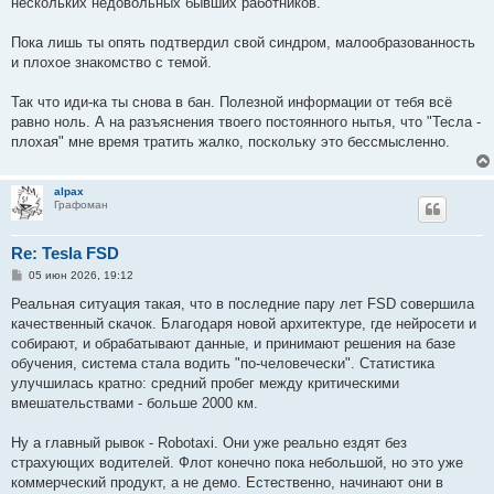
нескольких недовольных бывших работников.
Пока лишь ты опять подтвердил свой синдром, малообразованность
и плохое знакомство с темой.
Так что иди-ка ты снова в бан. Полезной информации от тебя всё
равно ноль. А на разъяснения твоего постоянного нытья, что "Тесла -
плохая" мне время тратить жалко, поскольку это бессмысленно.
alpax
Графоман
Re: Tesla FSD
С
05 июн 2026, 19:12
о
о
Реальная ситуация такая, что в последние пару лет FSD совершила
б
качественный скачок. Благодаря новой архитектуре, где нейросети и
щ
е
собирают, и обрабатывают данные, и принимают решения на базе
н
обучения, система стала водить "по-человечески". Статистика
и
е
улучшилась кратно: средний пробег между критическими
вмешательствами - больше 2000 км.
Ну а главный рывок - Robotaxi. Они уже реально ездят без
страхующих водителей. Флот конечно пока небольшой, но это уже
коммерческий продукт, а не демо. Естественно, начинают они в