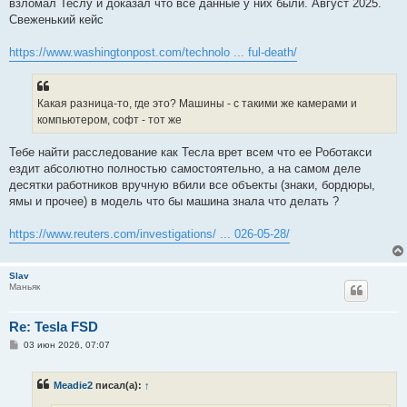
е
взломал Теслу и доказал что все данные у них были. Август 2025.
н
Свеженький кейс
и
е
https://www.washingtonpost.com/technolo ... ful-death/
Какая разница-то, где это? Машины - с такими же камерами и
компьютером, софт - тот же
Тебе найти расследование как Тесла врет всем что ее Роботакси
ездит абсолютно полностью самостоятельно, а на самом деле
десятки работников вручную вбили все объекты (знаки, бордюры,
ямы и прочее) в модель что бы машина знала что делать ?
https://www.reuters.com/investigations/ ... 026-05-28/
Slav
Маньяк
Re: Tesla FSD
С
03 июн 2026, 07:07
о
о
б
Meadie2
писал(а):
↑
щ
е