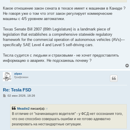
Какое отношение закон сената в техасе имеет к машинам в Канаде ?
Не говоря уже о том что этот закон регулирует коммерческие
машины с 4/5 уровнем автоматики.
Texas Senate Bill 2807 (89th Legislature) is a landmark piece of
legislation that establishes a comprehensive statewide regulatory
framework for the commercial operation of autonomous vehicles (AVs)—
specifically SAE Level 4 and Level 5 self-driving cars.
Тесла судится с людьми и страховыми - не хочет предоставлять
информацию о авариях. Не подскажешь почему ?
alpax
Графоман
Re: Tesla FSD
С
02 июн 2026, 18:26
о
о
б
Meadie2
писал(а):
↑
щ
е
В отличие от "начинающего водителя" - у ФСД нет осознания того,
н
что оно способно совершать ошибки и не готово адекватно
и
е
реагировать на нестандартные ситуации.