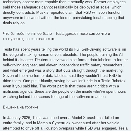
technology appear more capable than it actually was. Former employees
said those safeguards cannot realistically be deployed at scale, which
directly contradicts Musk’s repeated claim that FSD will soon function
anywhere in the world without the kind of painstaking local mapping that
rivals rely on.
Что бы тебе понятнее было - Tesla делает тоже самое что и
конкуренты, но скрывает это.
Tesla has spent years telling the world its Full Self-Driving software is on
the verge of making human drivers obsolete. The people training the AI
behind it disagree. Reuters interviewed nine former data labelers, a former
self-driving engineer, and eleven independent traffic safety researchers,
and what emerged was a story that cuts straight through the marketing.
Seven of the nine former data labelers said they wouldn’t trust FSD to
drive them. One put it bluntly, saying he wouldn’t ride in a Tesla Robotaxi
even if you paid him. The worst part is that these aren’t critics with a
malicious agenda, these are the people on the inside who’ve spent hours
watching behind-the-scenes footage of the software in action.
Вишенка на тортике
In January 2026, Tesla was sued over a Model X crash that killed an
entire family, and in March a Cybertruck owner sued after her vehicle
attempted to drive off a Houston overpass while FSD was engaged. Tesla