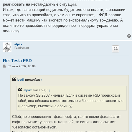
реагировать на нестандартные ситуации.
И там, где начинающий водитель будет еле-еле ползти, в опасении
того, что что-то произойдет, с чем он не справится, - ФСД вполне
может вести машину как эксперт по экстремальному вождению. А
если что-то произойдет непредвиденное - передаст управление
человеку.
alpax
Графоман
Re: Tesla FSD
С
02 июн 2026, 18:06
о
о
б
bedi
писал(а):
↑
щ
е
н
alpax
писал(а):
↑
и
е
По закону SB 2807 - нельзя. Если в системе FSD происходит
сбой, она обязана самостоятельно и безопасно остановиться
(например, съехать на обочину).
Сбой, по определению - факап софта, та что после факапа этот
софт не сможет управлять машиной, то есть никак не сможет
"безопасно остановиться".