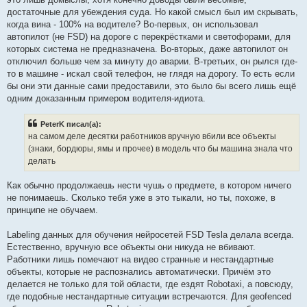
достаточные для убеждения суда. Но какой смысл был им скрывать,
когда вина - 100% на водителе? Во-первых, он использовал
автопилот (не FSD) на дороге с перекрёстками и светофорами, для
которых система не предназначена. Во-вторых, даже автопилот он
отключил больше чем за минуту до аварии. В-третьих, он рылся где-
то в машине - искал свой телефон, не глядя на дорогу. То есть если
бы они эти данные сами предоставили, это было бы всего лишь ещё
одним доказанным примером водителя-идиота.
PeterK писал(а):
на самом деле десятки работников вручную вбили все объекты
(знаки, бордюры, ямы и прочее) в модель что бы машина знала что
делать
Как обычно продолжаешь нести чушь о предмете, в котором ничего
не понимаешь. Сколько тебя уже в это тыкали, но ты, похоже, в
принципе не обучаем.
Labeling данных для обучения нейросетей FSD Tesla делала всегда.
Естественно, вручную все объекты они никуда не вбивают.
Работники лишь помечают на видео странные и нестандартные
объекты, которые не распознались автоматически. Причём это
делается не только для той области, где ездят Robotaxi, а повсюду,
где подобные нестандартные ситуации встречаются. Для geofenced