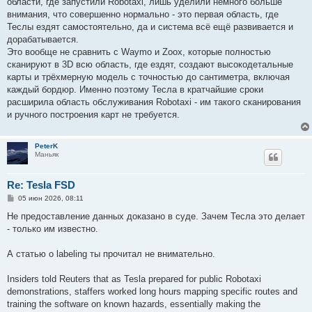
области, где запустили Robotaxi, лишь уделили немного больше
внимания, что совершенно нормально - это первая область, где
Теслы ездят самостоятельно, да и система всё ещё развивается и
дорабатывается.
Это вообще не сравнить с Waymo и Zoox, которые полностью
сканируют в 3D всю область, где ездят, создают высокодетальные
карты и трёхмерную модель с точностью до сантиметра, включая
каждый бордюр. Именно поэтому Тесла в кратчайшие сроки
расширила область обслуживания Robotaxi - им такого сканирования
и ручного построения карт не требуется.
PeterK
Маньяк
Re: Tesla FSD
С
05 июн 2026, 08:11
о
о
Не предоставление данных доказано в суде. Зачем Тесла это делает
б
- только им известно.
щ
е
н
А статью о labeling ты прочитал не внимательно.
и
е
Insiders told Reuters that as Tesla prepared for public Robotaxi
demonstrations, staffers worked long hours mapping specific routes and
training the software on known hazards, essentially making the