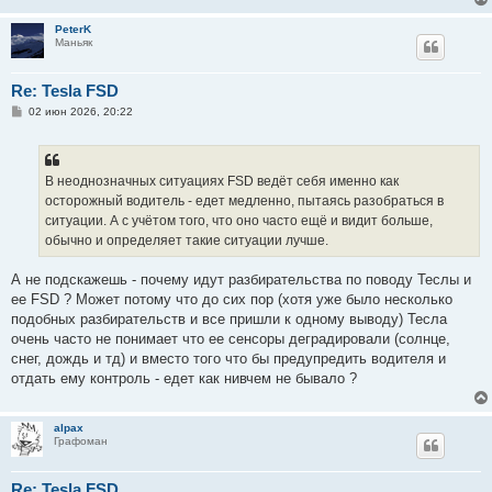
PeterK
Маньяк
Re: Tesla FSD
С
02 июн 2026, 20:22
о
о
б
щ
е
В неоднозначных ситуациях FSD ведёт себя именно как
н
осторожный водитель - едет медленно, пытаясь разобраться в
и
е
ситуации. А с учётом того, что оно часто ещё и видит больше,
обычно и определяет такие ситуации лучше.
А не подскажешь - почему идут разбирательства по поводу Теслы и
ее FSD ? Может потому что до сих пор (хотя уже было несколько
подобных разбирательств и все пришли к одному выводу) Тесла
очень часто не понимает что ее сенсоры деградировали (солнце,
снег, дождь и тд) и вместо того что бы предупредить водителя и
отдать ему контроль - едет как нивчем не бывало ?
alpax
Графоман
Re: Tesla FSD