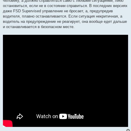
человеку, а должно справляться само с любыми ситуациями, либо
остановиться, если не в состоянии справиться. В последних версиях
даже FSD Supervised управление не бросает, а, предупредив
водителя, плавно останавливается. Если ситуация некритичная, а
водитель на предупреждение не реагирует, она вообще едет дальше
и останавливается в безопасном месте.