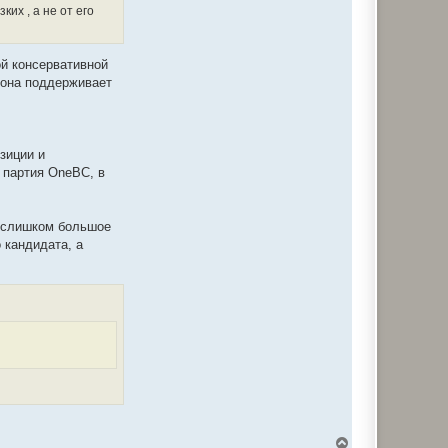
их , а не от его
ой консервативной
е, она поддерживает
зиции и
ь партия OneBC, в
т слишком большое
 кандидата, а
В