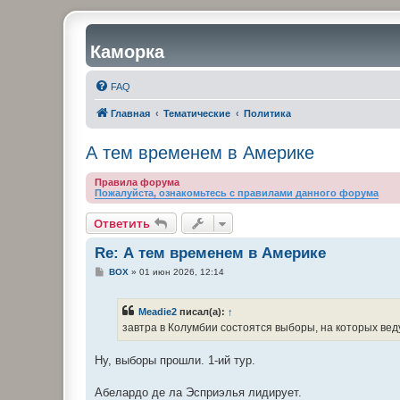
Каморка
FAQ
Главная
Тематические
Политика
А тем временем в Америке
Правила форума
Пожалуйста, ознакомьтесь с правилами данного форума
Ответить
Re: А тем временем в Америке
С
BOX
»
01 июн 2026, 12:14
о
о
б
Meadie2
писал(а):
↑
щ
е
завтра в Колумбии состоятся выборы, на которых вед
н
и
е
Ну, выборы прошли. 1-ий тур.
Абелардо де ла Эсприэлья лидирует.