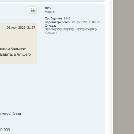
е
р
BOX
н
Маньяк
у
Сообщения:
3448
т
Зарегистрирован:
28 фев 2007, 08:50
ь
Откуда:
с
01 июн 2026, 21:57
SU>UA(SS)>RU(SS)>LT(SS)>CA(BC)-
я
>US(UT)
к
н
а
ч
лишком большое
а
дидата, а лучшего
л
у
и случайная
00,000