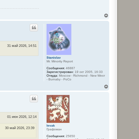
В
е
р
н
у
т
ь
с
31 май 2026, 14:51
я
к
Stanislav
н
Mr. Minority Report
а
ч
Сообщения:
46887
а
Зарегистрирован:
19 окт 2005, 16:33
Откуда:
Moscow - Richmond - New Wesт
л
- Burnaby - PoCo
у
В
е
р
н
у
т
ь
с
01 июн 2026, 12:14
я
к
levak
30 май 2026, 23:39
Графоман
н
а
Сообщения:
25650
ч