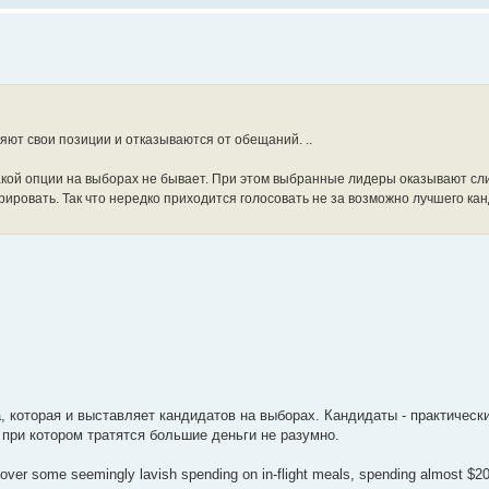
яют свои позиции и отказываются от обещаний. ..
 такой опции на выборах не бывает. При этом выбранные лидеры оказывают с
рировать. Так что нередко приходится голосовать не за возможно лучшего кан
a, которая и выставляет кандидатов на выборах. Кандидаты - практическ
при котором тратятся большие деньги не разумно.
 over some seemingly lavish spending on in-flight meals, spending almost $2