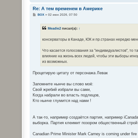
Re: А тем временем в Америке
С
BOX
»
02 июн 2026, 07:50
о
о
б
Meadie2
писал(а):
↑
щ
е
н
консерваторы в Канаде, ЮК и пр.странах нередко мен
и
е
Что касается голосования за "индивидуалистов", то
влияние на жизнь всех людей, чтобы эти выборы игно
из возможных.
Процетирую цитату от персонажа Левак
Запомните нынче вы слово моё:
Свой жребий избрали вы сами,
Когда набрали во власть подлецов,
Кто нынче глумится над нами !
А так-то, например создаётся партия, например iCanad
выборка. Партия клеимит позором общественный строй 
Canadian Prime Minister Mark Carney is coming under fire