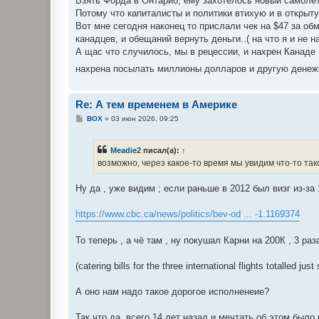
Взять Форда в Онтарио, ему захотелось новый самолёт
н
Потому что капиталисты и политики втихую и в открыт
и
е
Вот мне сегодня наконец то прислали чек на $47 за обм
канадцев, и обещаний вернуть деньги..( на что я и не 
А щас что случилось, мы в рецессии, и нахрен Канаде 
нахрена посылать миллионы долларов и другую денежну
Re: А тем временем в Америке
С
BOX
»
03 июн 2026, 09:25
о
о
б
Meadie2
писал(а):
↑
щ
е
возможно, через какое-то время мы увидим что-то так
н
и
е
Ну да , уже видим ; если раньше в 2012 был визг из-за 16
https://www.cbc.ca/news/politics/bev-od ... -1.1169374
То теперь , а чё там , ну покушал Карни на 200К , 3 ра
(catering bills for the three international flights totalled jus
А оно нам надо такое дорогое исполненеие?
Так что да, всего 14 лет назад и мечтать об этом было