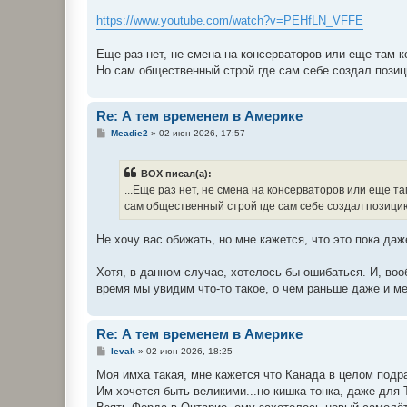
https://www.youtube.com/watch?v=PEHfLN_VFFE
Еще раз нет, не смена на консерваторов или еще там ко
Но сам общественный строй где сам себе создал пози
Re: А тем временем в Америке
С
Meadie2
»
02 июн 2026, 17:57
о
о
б
BOX писал(а):
щ
е
...Еще раз нет, не смена на консерваторов или еще та
н
сам общественный строй где сам себе создал позици
и
е
Не хочу вас обижать, но мне кажется, что это пока даж
Хотя, в данном случае, хотелось бы ошибаться. И, воо
время мы увидим что-то такое, о чем раньше даже и м
Re: А тем временем в Америке
С
levak
»
02 июн 2026, 18:25
о
о
Моя имха такая, мне кажется что Канада в целом под
б
Им хочется быть великими...но кишка тонка, даже для 
щ
е