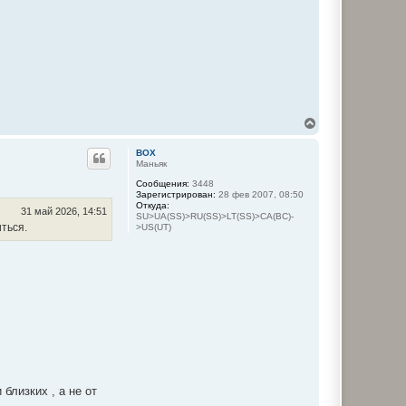
В
е
р
BOX
н
Маньяк
у
Сообщения:
3448
т
Зарегистрирован:
28 фев 2007, 08:50
ь
Откуда:
с
31 май 2026, 14:51
SU>UA(SS)>RU(SS)>LT(SS)>CA(BC)-
я
ться.
>US(UT)
к
н
а
ч
а
л
у
близких , а не от