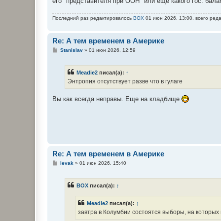
его "представителя при ООН" или еще какого гос. бала
Последний раз редактировалось
BOX
01 июн 2026, 13:00, всего реда
Re: А тем временем в Америке
С
Stanislav
»
01 июн 2026, 12:59
о
о
б
Meadie2
писал(а):
↑
щ
е
Энтропия отсутствует разве что в гулаге
н
и
е
Вы как всегда неправы. Еще на кладбище
Re: А тем временем в Америке
С
levak
»
01 июн 2026, 15:40
о
о
б
BOX
писал(а):
↑
щ
е
н
Meadie2
писал(а):
↑
и
е
завтра в Колумбии состоятся выборы, на которых