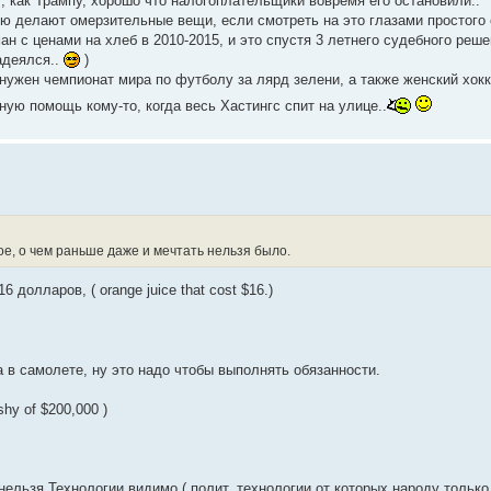
, как Трампу, хорошо что налогоплательщики вовремя его остановили..
ую делают омерзительные вещи, если смотреть на это глазами простого 
ан с ценами на хлеб в 2010-2015, и это спустя 3 летнего судебного реше
надеялся..
)
нужен чемпионат мира по футболу за лярд зелени, а также женский хокк
ю помощь кому-то, когда весь Хастингс спит на улице..
ое, о чем раньше даже и мечтать нельзя было.
 долларов, ( orange juice that cost $16.)
за в самолете, ну это надо чтобы выполнять обязанности.
t shy of $200,000 )
 нельзя.Технологии видимо ( полит. технологии от которых народу только