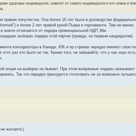
аже здоровье индивидуала, зависит от самого индивидуала и его семьи и близк
а.
енная правая популистка. Она более 15 лет была в руководстве федеральн
 be reformed") и более 2 лет правой рукой Пьера в парламенте. Тем не мене
о и земля отличается от лидера провинциальной НДП Эби.
рошедших выборах лидера этой партии (правда, не первым кандидатом).
мента консерваторы в Канаде, ЮК и пр.странах нередко меняют свои по
этот раз это было не так. Кроме того, не забывайте, что у нас еще ест
ы.
акой опции на выборах не бывает. При этом выбранные лидеры оказываю
ровать. Так что нередко приходится голосовать не за возможно лучшего
 не желаете:)