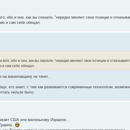
го, ибо и они, как вы сказали, "нередко меняют свои позиции и отказыв
цию и сам себе обещал.
м кого, ибо и они, как вы сказали, "нередко меняют свои позиции и отказываю
ю и сам себе обещал.
е на маниловщину не тянет...
бще, кто знает, с тем как развиваются современные технологии, возможно
ечтать нельзя было.
ражает США или маленькому Израилю..
Трампа..