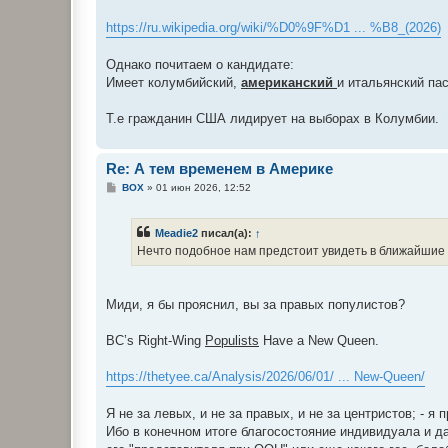
https://ru.wikipedia.org/wiki/%D0%9F%D1 ... %B8_(2026)
Однако почитаем о кандидате:
Имеет колумбийский,
американский
и итальянский пас
Т.е гражданин США лидирует нa выборах в Колумбии.
Re: А тем временем в Америке
С
BOX
»
01 июн 2026, 12:52
о
о
б
Meadie2
писал(а):
↑
щ
е
Нечто подобное нам предстоит увидеть в ближайшие г
н
и
е
Миди, я бы прояснил, вы за правых популистов?
BC’s Right-Wing
Populists
Have a New Queen.
https://thetyee.ca/Analysis/2026/06/01/ ... New-Queen/
Я не за левых, и не за правых, и не за центристов; - я
Ибо в конечном итоге благосостояние индивидуала и да