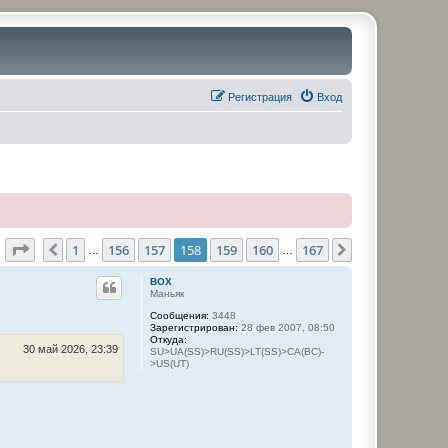
Регистрация
Вход
Страница
158
из
167
1
156
157
158
159
160
167
Пред.
След.
…
…
BOX
Маньяк
Сообщения:
3448
Зарегистрирован:
28 фев 2007, 08:50
Откуда:
30 май 2026, 23:39
SU>UA(SS)>RU(SS)>LT(SS)>CA(BC)-
>US(UT)