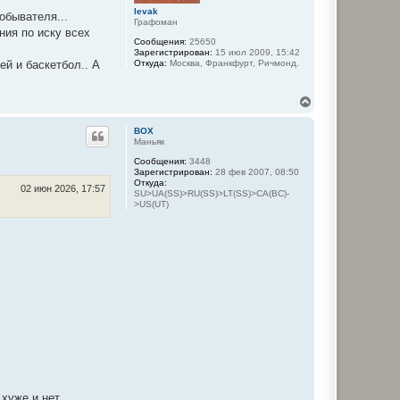
к
levak
обывателя...
Графоман
н
ния по иску всех
а
Сообщения:
25650
ч
Зарегистрирован:
15 июл 2009, 15:42
а
Откуда:
Москва, Франкфурт, Ричмонд.
ей и баскетбол.. А
л
у
В
е
р
BOX
н
Маньяк
у
Сообщения:
3448
т
Зарегистрирован:
28 фев 2007, 08:50
ь
Откуда:
с
02 июн 2026, 17:57
SU>UA(SS)>RU(SS)>LT(SS)>CA(BC)-
я
>US(UT)
к
н
а
ч
а
л
у
 хуже и нет