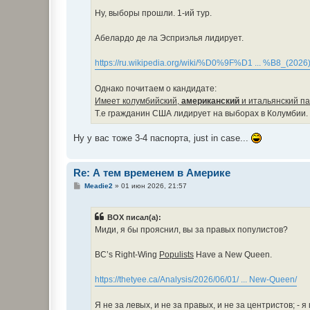
Ну, выборы прошли. 1-ий тур.
Абелардо де ла Эсприэлья лидирует.
https://ru.wikipedia.org/wiki/%D0%9F%D1 ... %B8_(2026
Однако почитаем о кандидате:
Имеет колумбийский,
американский
и итальянский па
Т.е гражданин США лидирует нa выборах в Колумбии.
Ну у вас тоже 3-4 паспорта, just in case...
Re: А тем временем в Америке
С
Meadie2
»
01 июн 2026, 21:57
о
о
б
BOX писал(а):
щ
е
Миди, я бы прояснил, вы за правых популистов?
н
и
е
BC’s Right-Wing
Populists
Have a New Queen.
https://thetyee.ca/Analysis/2026/06/01/ ... New-Queen/
Я не за левых, и не за правых, и не за центристов; - 