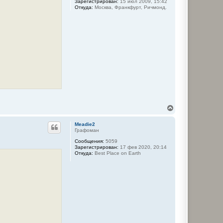
Зарегистрирован:
15 июл 2009, 15:42
а
Откуда:
Москва, Франкфурт, Ричмонд.
л
у
В
е
р
Meadie2
н
Графоман
у
Сообщения:
5059
т
Зарегистрирован:
17 фев 2020, 20:14
ь
Откуда:
Best Place on Earth
с
я
к
н
а
ч
а
л
у