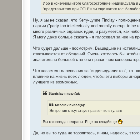
Ибо в конечном итоге благосостояние индивидуала и д
"представителя при ООН" или еще какого гос. балабол
Ну, я бы не сказал, что Kerry-Lynne Findlay - полноц
партии ("party too intellectually and morally corrupt to
много различных здравых идей, и разумеется, как неб
Я могу даже больше сказать - я голосовал за нее на п
Что будет дальше - посмотрим. Вышедшие из истеблиш
отказываются от обещаний. Очень хотелось бы, чтобы в 
значительно большей степени правая чем консерватор
Что касается голосования за "индивидуалистов", то т
влияние на жизнь всех людей, чтобы эти выборы игнори
лучшего из возможных.
Stanislav писал(а):
Meadie2 писал(а):
Энтропия отсутствует разве что в гулаге
Вы как всегда неправы. Еще на кладбище
Да, но вы то туда не торопитесь, и нам, надеюсь, этого