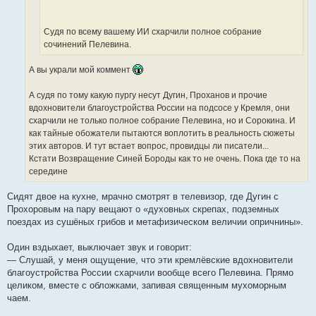
е
Судя по всему вашему ИИ схарчили полное собрание
сочинений Пелевина.
А вы украли мой коммент
А судя по тому какую пургу несут Дугин, Проханов и прочие
вдохновители благоустройства России на подсосе у Кремля, они
схарчили не только полное собрание Пелевина, но и Сорокина. И
как тайные обожатели пытаются воплотить в реальность сюжеты
этих авторов. И тут встает вопрос, провидцы ли писатели...
Кстати Возвращение Синей Бороды как то не очень. Пока где то на
середине
Сидят двое на кухне, мрачно смотрят в телевизор, где Дугин с
Прохоровым на пару вещают о «духовных скрепах, подземных
поездах из сушёных грибов и метафизическом величии опричнины».
Один вздыхает, выключает звук и говорит:
— Слушай, у меня ощущение, что эти кремлёвские вдохновители
благоустройства России схарчили вообще всего Пелевина. Прямо
целиком, вместе с обложками, запивая священным мухоморным
чаем.