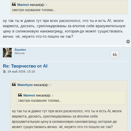
б
Marmot
писал(а):
↑
щ
е
смотри название топика...
н
и
е
ну так ты ж давно тут при всех раскололсо, что ты и есть AI, мозги
мармота, дескать, среплицированы за вполне себе вразумительную
цену в силиконовую наноматрицу, которая-де может существовать
вечно. чё, неужто что-то пошло не так?
Zayatss
Маньяк
Re: Творчество от AI
С
28 май 2026, 15:10
о
о
б
Waterbyte
писал(а):
↑
щ
е
н
Marmot
писал(а):
↑
и
е
смотри название топика...
ну так ты ж давно тут при всех раскололсо, что ты и есть AI, мозги
мармота, дескать, среплицированы за вполне себе
вразумительную цену в силиконовую наноматрицу, которая-де
может существовать вечно. чё, неужто что-то пошло не так?