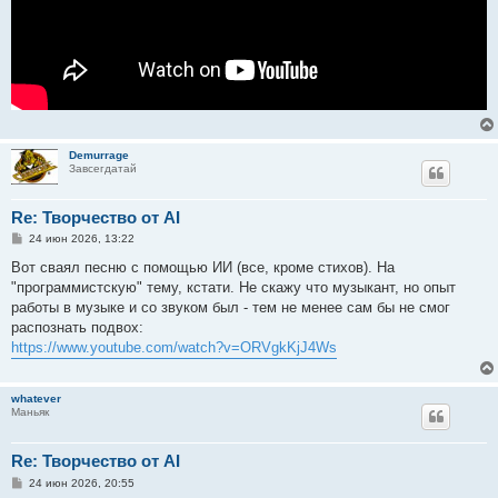
Demurrage
Завсегдатай
Re: Творчество от AI
С
24 июн 2026, 13:22
о
о
Вот сваял песню с помощью ИИ (все, кроме стихов). Hа
б
"программистскую" тему, кстати. Не скажу что музыкант, но опыт
щ
е
работы в музыке и со звуком был - тем не менее сам бы не смог
н
распознать подвох:
и
е
https://www.youtube.com/watch?v=ORVgkKjJ4Ws
whatever
Маньяк
Re: Творчество от AI
С
24 июн 2026, 20:55
о