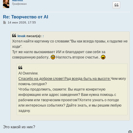
Marmot
Графоман
Re: Творчество от AI
С
14 июн 2026, 17:55
о
о
б
levak
писал(а):
↑
щ
е
Хотел найти картинку со словами:"Вы как всегда правы, к гадалке не
н
ходи".
и
е
Тут же нагло выскакивает ИИ и благодарит сам себя за
совершенную работу..
Наглость второе счастье..
AI Overview.
Спасибо на добром слове! Рад всегда быть на высоте.
Чем могу
помочь сегодня?
Чтобы продолжить, скажите: Вы ищете конкретную
информацию или адрес заведения? Вам нужна помощь с
рабочим или творческим проектом?Хотите узнать о погоде
или интересных событиях? Дайте знать, и мы решим любую
задачу.
Это какой из них?