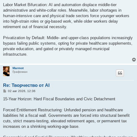
Labor Market Bifurcation: AI and automation displace middle-tier
administrative and white-collar roles. Meanwhile, labor shortages in
human-intensive care and physical trade sectors force younger workers
into high-strain roles or gig-based work, while older workers delay
retirement out of financial necessity.
Privatization by Default: Middle- and upper-class populations increasingly
bypass failing public systems, opting for private healthcare supplements,
private education, and gated or privately managed municipal
infrastructure.
Marmot
Графоман
Re: Творчество от AI
С
02 авг 2026, 12:36
о
о
15-Year Horizon: Hard Fiscal Boundaries and Civic Detachment
б
щ
е
Forced Entitlement Restructuring: Unfunded pension and healthcare
н
liabilities hit a fiscal wall. Governments are forced into structural benefit
и
е
cuts, strict means-testing, elevated retirement ages, or permanent tax
increases on a shrinking working-age base.