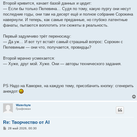
Второй кривится, качает базой данных и цедит:
— Если бы только Пелевина… Судя по тому, какую пургу они несут
последние годы, они там на десерт ещё и полное собрание Сорокина
навернули. И теперь, как самые преданные, но глубоко латентные
фанаты, пытаются воплотить эти сюжеты в реальность.
Первый задумчиво трёт переносицу:
— Да уж… И вот тут встаёт самый страшный вопрос: Сорокин с
Пелевиным — они что, получается, провидцы?
Второй мрачно усмехается:
— Хуже, друг мой. Хуже. Они — авторы технического задания.
PS Надо на Каморке, на каждую тему, присобачить кнопку: сгенерить
анекдот
Waterbyte
Графоман
Re: Творчество от AI
С
28 май 2026, 00:30
о
о