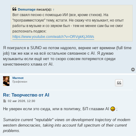
о
б
Demurrage
писал(а):
↑
щ
е
Вот сваял песню с помощью ИИ (все, кроме стихов). Hа
н
"программистскую" тему, кстати. Не скажу что музыкант, но опыт
и
е
работы в музыке и со звуком был - тем не менее сам бы не смог
распознать подвох:
https://www.youtube.com/watch?v=ORVgkKjJ4Ws
Я поигрался в SUNO но потом надоело, вернее нет времени (full time
job) так же как и на всё остальное связанное с AI. Я думаю
музыканты если ещё нет то скоро совсем потеряются среди
качественного хлама от AI.
Marmot
Графоман
Re: Творчество от AI
С
02 авг 2026, 12:30
о
о
Не уверен если это сюда, или в политику, БП глазами AI
;
б
щ
е
Sumarize current *reputable* views on development trajectory of modern
н
western democracies, taking into account full spectrum of their current
и
е
problems.