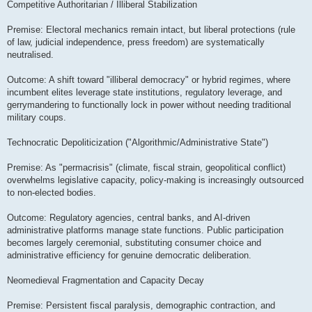
е
Competitive Authoritarian / Illiberal Stabilization
н
и
е
Premise: Electoral mechanics remain intact, but liberal protections (rule
of law, judicial independence, press freedom) are systematically
neutralised.
Outcome: A shift toward "illiberal democracy" or hybrid regimes, where
incumbent elites leverage state institutions, regulatory leverage, and
gerrymandering to functionally lock in power without needing traditional
military coups.
Technocratic Depoliticization ("Algorithmic/Administrative State")
Premise: As "permacrisis" (climate, fiscal strain, geopolitical conflict)
overwhelms legislative capacity, policy-making is increasingly outsourced
to non-elected bodies.
Outcome: Regulatory agencies, central banks, and AI-driven
administrative platforms manage state functions. Public participation
becomes largely ceremonial, substituting consumer choice and
administrative efficiency for genuine democratic deliberation.
Neomedieval Fragmentation and Capacity Decay
Premise: Persistent fiscal paralysis, demographic contraction, and