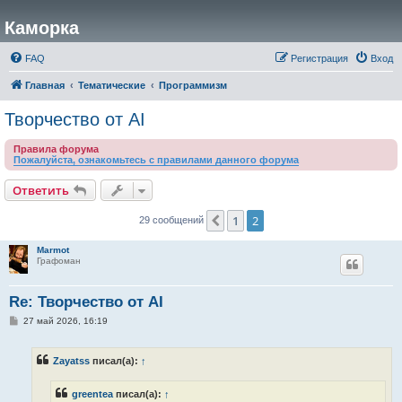
Каморка
FAQ
Регистрация
Вход
Главная
Тематические
Программизм
Творчество от AI
Правила форума
Пожалуйста, ознакомьтесь с правилами данного форума
Ответить
1
2
Пред.
29 сообщений
Marmot
Графоман
Re: Творчество от AI
С
27 май 2026, 16:19
о
о
б
Zayatss
писал(а):
↑
щ
е
н
greentea
писал(а):
↑
и