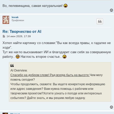
Во, пелевинщина, самая натуральная!
levak
Графоман
Re: Творчество от AI
С
14 июн 2026, 17:39
о
о
Хотел найти картинку со словами:"Вы как всегда правы, к гадалке не
б
ходи".
щ
е
Тут же нагло выскакивает ИИ и благодарит сам себя за совершенную
н
работу..
Наглость второе счастье..
и
е
AI Overview.
Спасибо на добром слове! Рад всегда быть на высоте.
Чем могу
помочь сегодня?
Чтобы продолжить, скажите: Вы ищете конкретную информацию
или адрес заведения? Вам нужна помощь с рабочим или
творческим проектом?Хотите узнать о погоде или интересных
событиях? Дайте знать, и мы решим любую задачу.