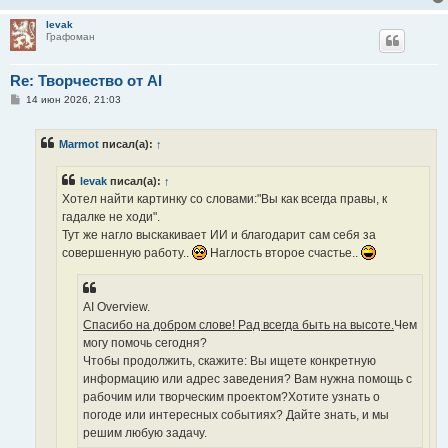
levak
Графоман
Re: Творчество от AI
С
14 июн 2026, 21:03
о
о
б
Marmot
писал(а):
↑
щ
е
н
levak
писал(а):
↑
и
е
Хотел найти картинку со словами:"Вы как всегда правы, к
гадалке не ходи".
Тут же нагло выскакивает ИИ и благодарит сам себя за
совершенную работу..
Наглость второе счастье..
AI Overview.
Спасибо на добром слове! Рад всегда быть на высоте.
Чем
могу помочь сегодня?
Чтобы продолжить, скажите: Вы ищете конкретную
информацию или адрес заведения? Вам нужна помощь с
рабочим или творческим проектом?Хотите узнать о
погоде или интересных событиях? Дайте знать, и мы
решим любую задачу.