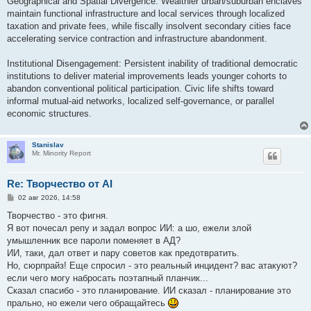
Geographical and Spatial Divergence: Wealthier urban/suburban enclaves
maintain functional infrastructure and local services through localized
taxation and private fees, while fiscally insolvent secondary cities face
accelerating service contraction and infrastructure abandonment.
Institutional Disengagement: Persistent inability of traditional democratic
institutions to deliver material improvements leads younger cohorts to
abandon conventional political participation. Civic life shifts toward
informal mutual-aid networks, localized self-governance, or parallel
economic structures.
Stanislav
Mr. Minority Report
Re: Творчество от AI
С
02 авг 2026, 14:58
о
о
Творчество - это фигня.
б
Я вот почесал репу и задал вопрос ИИ: а шо, ежели злой
щ
е
умышленник все пароли поменяет в АД?
н
ИИ, таки, дал ответ и пару советов как предотвратить.
и
е
Но, сюрпрайз! Еще спросил - это реальный инцидент? вас атакуют?
если чего могу набросать поэтапный планчик...
Сказал спасибо - это планирование. ИИ сказал - планирование это
прально, но ежели чего обращайтесь