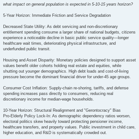
о
what impact on general population is expected in 5-10-15 years horizon?
б
щ
е
5-Year Horizon: Immediate Friction and Service Degradation
н
и
е
Decreased State Utility: As debt servicing and non-discretionary
entitlement spending consume a larger share of national budgets, citizens
experience a noticeable decline in basic public service quality—longer
healthcare wait times, deteriorating physical infrastructure, and
underfunded public transit.
Housing and Asset Disparity: Monetary policies designed to support asset
values benefit older cohorts holding real estate and equities, while
shutting out younger demographics. High debt loads and cost-of-living
pressure become the dominant financial driver for under-45 age groups.
Consumer Cost Inflation: Supply-chain re-shoring, tariffs, and defense
spending increases pass directly to consumers, reducing real
discretionary income for median-wage households.
10-Year Horizon: Structural Realignment and "Gerontocracy" Bias
Pro-Elderly Policy Lock-In: As demographic dependency ratios worsen,
electoral politics skew heavily toward protecting pensioner income,
healthcare transfers, and property values. Public investment in child care,
higher education, and R&D is systematically crowded out.