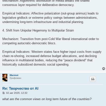
Mechanism: Algorithmic distribution of media breaks the shared
consensus layer required for deliberative democracy.
Empirical Indicators: Affective polarization (out-group animus) leads to
legislative gridlock or extreme policy swings between administrations,
undermining long-term infrastructure and industrial planning.
4. Shift from Unipolar Hegemony to Multipolar Strain
Mechanism: Transition from post-Cold War liberal international order to
competing autocratic-democratic blocs.
Empirical Indicators: Western states face higher input costs from supply
chain re-shoring, increased defense budget allocations, and declining
influence in multilateral bodies, reducing the "peace dividend" that
historically subsidized domestic social spending.
Marmot
Графоман
Re: Творчество от AI
С
02 авг 2026, 12:32
о
о
what are the common views on long term future of the countries?
б
щ