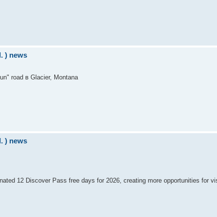
d. ) news
un" road в Glacier, Montana
d. ) news
ed 12 Discover Pass free days for 2026, creating more opportunities for vis