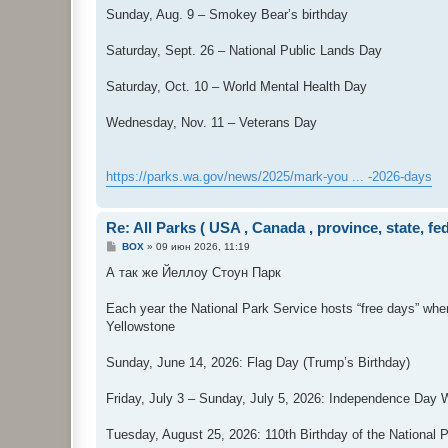
Sunday, Aug. 9 – Smokey Bear’s birthday
Saturday, Sept. 26 – National Public Lands Day
Saturday, Oct. 10 – World Mental Health Day
Wednesday, Nov. 11 – Veterans Day
https://parks.wa.gov/news/2025/mark-you ... -2026-days
Re: All Parks ( USA , Canada , province, state, fe
С
BOX
»
09 июн 2026, 11:19
о
о
А так же Йеллоу Стоун Парк
б
щ
е
Each year the National Park Service hosts “free days” wher
н
Yellowstone
и
е
Sunday, June 14, 2026: Flag Day (Trump’s Birthday)
Friday, July 3 – Sunday, July 5, 2026: Independence Day
Tuesday, August 25, 2026: 110th Birthday of the National 