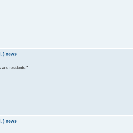
y
d. ) news
s and residents."
d. ) news