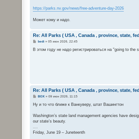
https://parks.nv.gov/news/free-adventure-day-2026
Может кому и надо.
Re: All Parks ( USA , Canada , province, state, fe
С
bedi
»
05 июн 2026, 22:45
о
о
В этом году не надо регистрироваться на "going to the s
б
щ
е
н
и
е
Re: All Parks ( USA , Canada , province, state, fe
С
BOX
»
09 июн 2026, 11:15
о
о
Ну и то что ближе к Ванкуверу, штат Вашингтон
б
щ
е
Washington’s state land management agencies have designat
н
our state’s beauty.
и
е
....
Friday, June 19 – Juneteenth