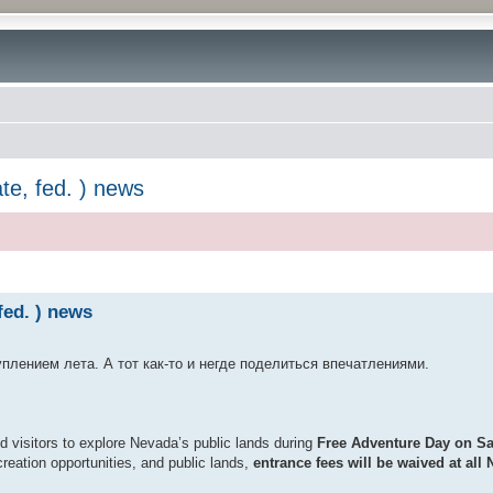
te, fed. ) news
fed. ) news
плением лета. А тот как-то и негде поделиться впечатлениями.
d visitors to explore Nevada’s public lands during
Free Adventure Day on Sa
creation opportunities, and public lands,
entrance fees will be waived at all