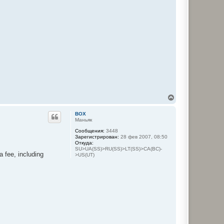
л
у
В
е
р
BOX
н
Маньяк
у
Сообщения:
3448
т
Зарегистрирован:
28 фев 2007, 08:50
ь
Откуда:
с
SU>UA(SS)>RU(SS)>LT(SS)>CA(BC)-
я
 fee, including
>US(UT)
к
н
а
ч
а
л
у