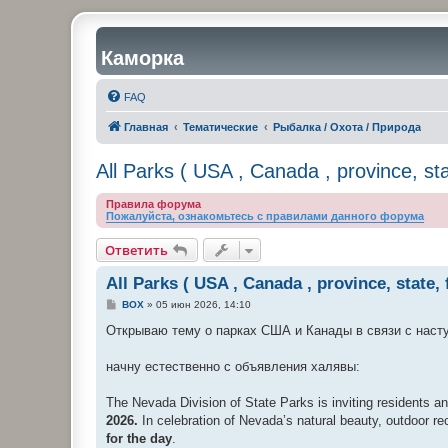
Каморка
FAQ
Главная
Тематические
Рыбалка / Охота / Природа
All Parks ( USA , Canada , province, sta
Правила форума
Пожалуйста, ознакомьтесь с правилами данного форума
Ответить
All Parks ( USA , Canada , province, state, 
С
BOX
»
05 июн 2026, 14:10
о
о
Открываю тему о парках США и Канады в связи с насту
б
щ
е
начну естественно с объявления халявы:
н
и
е
The Nevada Division of State Parks is inviting residents an
2026.
In celebration of Nevada’s natural beauty, outdoor re
for the day
.