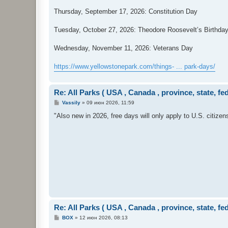
Thursday, September 17, 2026: Constitution Day
Tuesday, October 27, 2026: Theodore Roosevelt’s Birthda
Wednesday, November 11, 2026: Veterans Day
https://www.yellowstonepark.com/things- ... park-days/
Re: All Parks ( USA , Canada , province, state, fe
С
Vassily
»
09 июн 2026, 11:59
о
о
"Also new in 2026, free days will only apply to U.S. citizen
б
щ
е
н
и
е
Re: All Parks ( USA , Canada , province, state, fe
С
BOX
»
12 июн 2026, 08:13
о