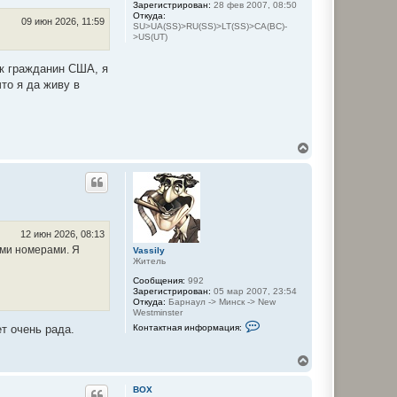
Зарегистрирован:
28 фев 2007, 08:50
я
ь
Откуда:
и
с
09 июн 2026, 11:59
SU>UA(SS)>RU(SS)>LT(SS)>CA(BC)-
н
я
>US(UT)
ф
к
о
н
р
как гражданин США, я
м
а
а
ч
то я да живу в
ц
а
и
л
я
у
п
о
л
В
ь
е
з
р
о
н
в
у
а
т
т
е
ь
л
с
12 июн 2026, 08:13
я
я
ыми номерами. Я
V
Vassily
к
a
Житель
н
s
Сообщения:
992
s
а
Зарегистрирован:
05 мар 2007, 23:54
i
ч
Откуда:
Барнаул -> Минск -> New
l
а
Westminster
y
л
К
Контактная информация:
т очень рада.
у
о
н
т
В
а
е
к
р
т
BOX
н