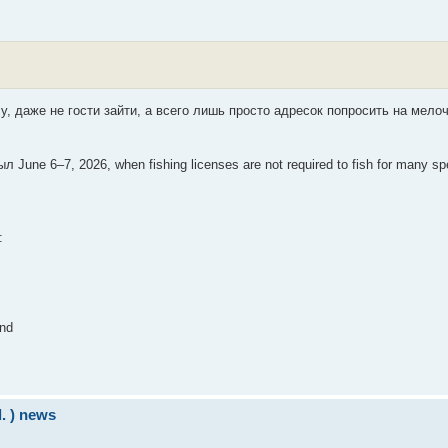
чу, даже не гости зайти, а всего лишь просто адресок попросить на мелоч
une 6–7, 2026, when fishing licenses are not required to fish for many sp
:
end
d. ) news