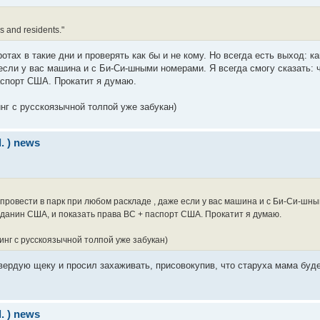
ns and residents."
ротах в такие дни и проверять как бы и не кому. Но всегда есть выход: 
если у вас машина и с Би-Си-шными номерами. Я всегда смогу сказать: ч
аспорт США. Прокатит я думаю.
инг с русскоязычной толпой уже забукан)
d. ) news
у провести в парк при любом раскладе , даже если у вас машина и с Би-Си-шн
ражданин США, и показать права BC + паспорт США. Прокатит я думаю.
пинг с русскоязычной толпой уже забукан)
вердую щеку и просил захаживать, присовокупив, что старуха мама буде
d. ) news