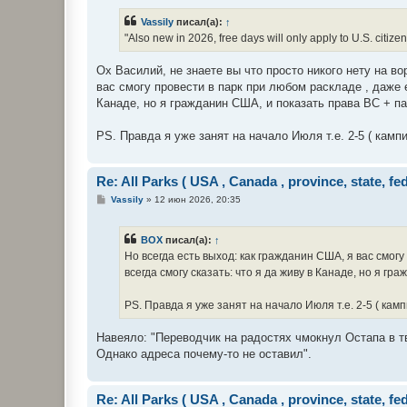
о
б
Vassily
писал(а):
↑
щ
е
"Also new in 2026, free days will only apply to U.S. citize
н
и
е
Ох Василий, не знаете вы что просто никого нету на во
вас смогу провести в парк при любом раскладе , даже 
Канаде, но я гражданин США, и показать права BC + п
PS. Правда я уже занят на начало Июля т.е. 2-5 ( камп
Re: All Parks ( USA , Canada , province, state, fe
С
Vassily
»
12 июн 2026, 20:35
о
о
б
BOX
писал(а):
↑
щ
е
Но всегда есть выход: как гражданин США, я вас смог
н
всегда смогу сказать: что я да живу в Канаде, но я г
и
е
PS. Правда я уже занят на начало Июля т.е. 2-5 ( кам
Навеяло: "Переводчик на радостях чмокнул Остапа в т
Однако адреса почему-то не оставил".
Re: All Parks ( USA , Canada , province, state, fe