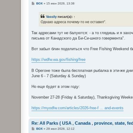
С
BOX
»
15 июн 2026, 13:38
о
о
б
Vassily
писал(а):
↑
щ
е
Однако адреса почему-то не оставил".
н
и
е
Так адресами тут не балуются: - а то глядишь и я захо
письма от Канадского да Би-Си-шного говермента".
Вот забыл блин поделиться что Free Fishing Weekend был J
https://wdfw.wa.gov/fishing/free
В Орегоне тоже была бесплатная рыбалка в эти-же дни
June 6 - 7 (Saturday & Sunday)
Но еще будет в этом году:
November 27-28 (Friday & Saturday), Thanksgiving Week
https://myodfw.com/articles/2026-free-f ... and-events
Re: All Parks ( USA , Canada , province, state, fe
С
BOX
»
29 июл 2026, 12:12
о