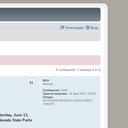
Регистрация
Вход
9 сообщений • Страница
1
из
1
BOX
Маньяк
Сообщения:
3448
Зарегистрирован:
28 фев 2007, 08:50
Откуда:
SU>UA(SS)>RU(SS)>LT(SS)>CA(BC)-
>US(UT)
turday, June 13,
 Nevada State Parks